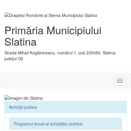
Primăria Municipiului
Slatina
Strada Mihail Kogălniceanu, numărul 1, cod 230080, Slatina,
județul Olt
Activ
sau
dezac
meniu
Achiziții publice
Programul anual al achizițiilor publice