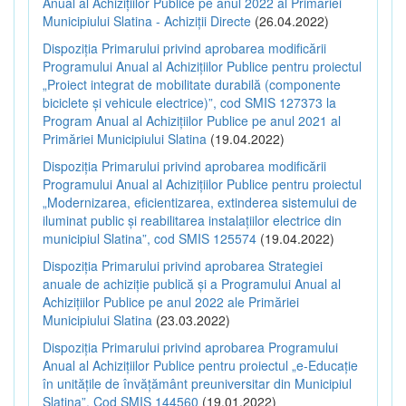
Anual al Achizițiilor Publice pe anul 2022 al Primăriei
Municipiului Slatina - Achiziții Directe
(26.04.2022)
Dispoziția Primarului privind aprobarea modificării
Programului Anual al Achizițiilor Publice pentru proiectul
„Proiect integrat de mobilitate durabilă (componente
biciclete și vehicule electrice)”, cod SMIS 127373 la
Program Anual al Achizițiilor Publice pe anul 2021 al
Primăriei Municipiului Slatina
(19.04.2022)
Dispoziția Primarului privind aprobarea modificării
Programului Anual al Achizițiilor Publice pentru proiectul
„Modernizarea, eficientizarea, extinderea sistemului de
iluminat public și reabilitarea instalațiilor electrice din
municipiul Slatina”, cod SMIS 125574
(19.04.2022)
Dispoziția Primarului privind aprobarea Strategiei
anuale de achiziție publică și a Programului Anual al
Achizițiilor Publice pe anul 2022 ale Primăriei
Municipiului Slatina
(23.03.2022)
Dispoziția Primarului privind aprobarea Programului
Anual al Achizițiilor Publice pentru proiectul „e-Educație
în unitățile de învățământ preuniversitar din Municipiul
Slatina”, Cod SMIS 144560
(19.01.2022)