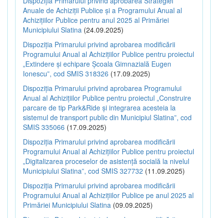
Dispoziția Primarului privind aprobarea Strategiei
Anuale de Achiziții Publice și a Programului Anual al
Achizițiilor Publice pentru anul 2025 al Primăriei
Municipiului Slatina
(24.09.2025)
Dispoziția Primarului privind aprobarea modificării
Programului Anual al Achizițiilor Publice pentru proiectul
„Extindere și echipare Școala Gimnazială Eugen
Ionescu”, cod SMIS 318326
(17.09.2025)
Dispoziția Primarului privind aprobarea Programului
Anual al Achizițiilor Publice pentru proiectul „Construire
parcare de tip Park&Ride și integrarea acesteia la
sistemul de transport public din Municipiul Slatina”, cod
SMIS 335066
(17.09.2025)
Dispoziția Primarului privind aprobarea modificării
Programului Anual al Achizițiilor Publice pentru proiectul
„Digitalizarea proceselor de asistență socială la nivelul
Municipiului Slatina”, cod SMIS 327732
(11.09.2025)
Dispoziția Primarului privind aprobarea modificării
Programului Anual al Achizițiilor Publice pe anul 2025 al
Primăriei Municipiului Slatina
(09.09.2025)