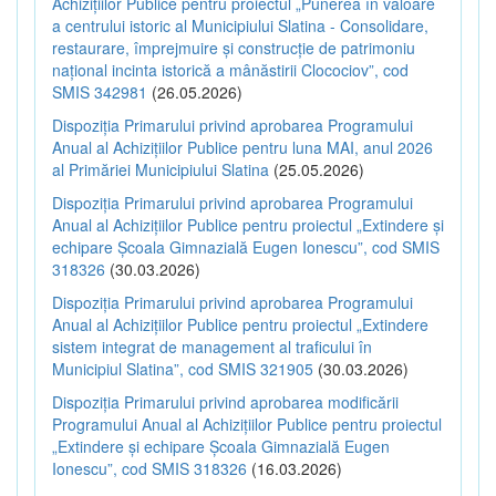
Achizițiilor Publice pentru proiectul „Punerea în valoare
a centrului istoric al Municipiului Slatina - Consolidare,
restaurare, împrejmuire și construcție de patrimoniu
național incinta istorică a mânăstirii Clocociov”, cod
SMIS 342981
(26.05.2026)
Dispoziția Primarului privind aprobarea Programului
Anual al Achizițiilor Publice pentru luna MAI, anul 2026
al Primăriei Municipiului Slatina
(25.05.2026)
Dispoziția Primarului privind aprobarea Programului
Anual al Achizițiilor Publice pentru proiectul „Extindere și
echipare Școala Gimnazială Eugen Ionescu”, cod SMIS
318326
(30.03.2026)
Dispoziția Primarului privind aprobarea Programului
Anual al Achizițiilor Publice pentru proiectul „Extindere
sistem integrat de management al traficului în
Municipiul Slatina”, cod SMIS 321905
(30.03.2026)
Dispoziția Primarului privind aprobarea modificării
Programului Anual al Achizițiilor Publice pentru proiectul
„Extindere și echipare Școala Gimnazială Eugen
Ionescu”, cod SMIS 318326
(16.03.2026)