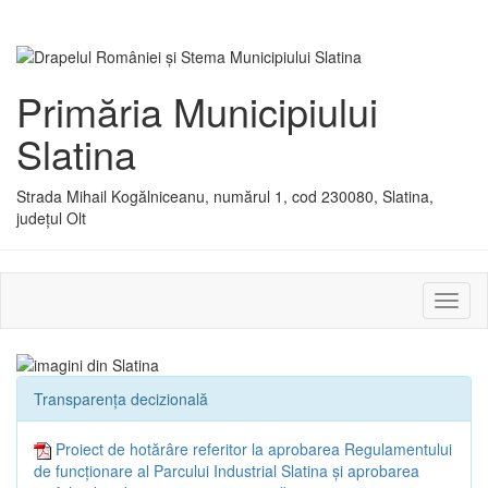
Primăria Municipiului
Slatina
Strada Mihail Kogălniceanu, numărul 1, cod 230080, Slatina,
județul Olt
Activ
sau
dezac
meniu
Transparența decizională
Proiect de hotărâre referitor la aprobarea Regulamentului
de funcţionare al Parcului Industrial Slatina şi aprobarea