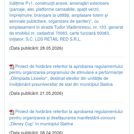
înălțime P+1, construcții anexe, amenajări exterioare
(parcaje, alei, platforme carosabile, spații verzi),
împrejmuire, branșare la utilități, amplasare totem și
semnale publicitare, organizare de șantier)”, cu
amplasament în strada Tudor Vladimirescu, nr. 153, generat
de imobilul nr. cadastral 70083, carte funciară 50083,
Inițiator: S.C. LDS RETAIL RED S.R.L.
(Data publicării: 28.05.2026)
Proiect de hotărâre referitor la aprobarea regulamentului
pentru organizarea programului de stimulare a performanței
„Olimpiada Liceelor”, destinat elevilor din unitățile de
învățământ preuniversitar de stat din municipiul Slatina
(Data publicării: 21.05.2026)
Proiect de hotărâre referitor la aprobarea regulamentului
pentru organizarea și desfășurarea manifestării-concurs
„Disney Cup” în municipiul Slatina
(Data publicării: 08.04.2026)