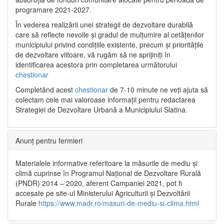
programare 2021-2027.
În vederea realizării unei strategii de dezvoltare durabilă
care să reflecte nevoile și gradul de mulțumire al cetățenilor
municipiului privind condițiile existente, precum și prioritățile
de dezvoltare viitoare, vă rugăm să ne sprijiniți în
identificarea acestora prin completarea următorului
chestionar
Completând acest
chestionar
de 7-10 minute ne veți ajuta să
colectam cele mai valoroase informații pentru redactarea
Strategiei de Dezvoltare Urbană a Municipiului Slatina.
Anunț pentru fermieri
Materialele informative referitoare la măsurile de mediu și
climă cuprinse în Programul Național de Dezvoltare Rurală
(PNDR) 2014 – 2020, aferent Campaniei 2021, pot fi
accesate pe site-ul Ministerului Agriculturii și Dezvoltării
Rurale
https://www.madr.ro/masuri-de-mediu-si-clima.html