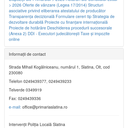
> 2026
Oferte de vânzare (Legea 17/2014)
Structuri
asociative privind eliberarea atestatului de producător
Transparenţa decizională
Formulare cereri tip
Strategia de
dezvoltare durabilă
Proiecte cu finanţare internaţională
Proiecte de hotărâre
Deschiderea procedurii succesorale
(Anexa 2)
DDI - Executori judecătorești
Taxe şi impozite
online
Informaţii de contact
Strada Mihail Kogălniceanu, numărul 1, Slatina, Olt, cod
230080
Telefon 0249439377, 0249439233
Telverde 0349919
Fax: 0249439336
e-mail:
office@primariaslatina.ro
Intervenții Poliția Locală Slatina