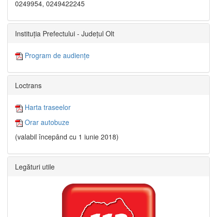
0249954, 0249422245
Instituția Prefectului - Județul Olt
Program de audiențe
Loctrans
Harta traseelor
Orar autobuze
(valabil începând cu 1 iunie 2018)
Legături utile