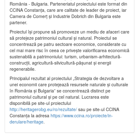
România - Bulgaria. Parteneriatul proiectului este format din
CCINA Constanța, care are calitate de leader de proiect, iar
Camera de Comerț și Industrie Dobrich din Bulgaria este
partener.
Proiectul își propune să promoveze un mediu de afaceri care
să protejeze patrimoniul cultural și natural. Proiectul se
concentrează pe patru sectoare economice, considerate cu
cel mai mare risc în ceea ce privește valorificarea economică
sustenabilă a patrimoniului: turism, urbanism-arhitectură-
construcții, agricultură-silvicultură-pășunat și energii
regenerabile.
Principalul rezultat al proiectului „Strategia de dezvoltare a
unei economii care protejează resursele naturale și culturale
în România și Bulgaria” se concentrează distinct pe
patrimoniul cultural și pe cel natural. Lucrarea este
disponibilă pe site-ul proiectului
http://heritagerobg.eu/ro/rezultate/
sau pe site-ul CCINA
Constanța la adresa
https://www.ccina.ro/proiecte/in-
derulare/heritage
.