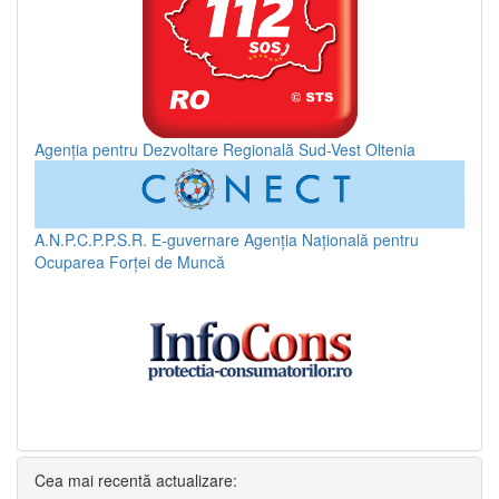
Agenția pentru Dezvoltare Regională Sud-Vest Oltenia
A.N.P.C.P.P.S.R.
E-guvernare
Agenția Națională pentru
Ocuparea Forței de Muncă
Cea mai recentă actualizare: