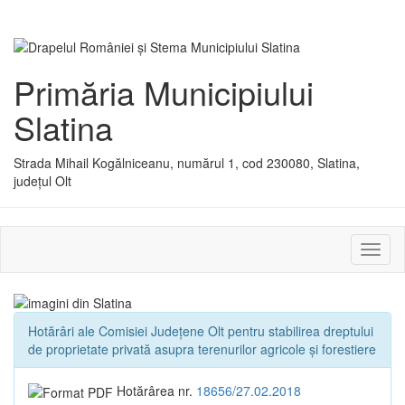
Primăria Municipiului
Slatina
Strada Mihail Kogălniceanu, numărul 1, cod 230080, Slatina,
județul Olt
Activ
sau
dezac
meniu
Hotărâri ale Comisiei Județene Olt pentru stabilirea dreptului
de proprietate privată asupra terenurilor agricole și forestiere
Hotărârea nr.
18656/27.02.2018