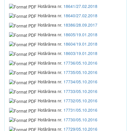
Hotărârea nr.
18641/27.02.2018
Hotărârea nr.
18640/27.02.2018
Hotărârea nr.
18386/28.09.2017
Hotărârea nr.
18605/19.01.2018
Hotărârea nr.
18604/19.01.2018
Hotărârea nr.
18603/19.01.2018
Hotărârea nr.
17736/05.10.2016
Hotărârea nr.
17735/05.10.2016
Hotărârea nr.
17734/05.10.2016
Hotărârea nr.
17733/05.10.2016
Hotărârea nr.
17732/05.10.2016
Hotărârea nr.
17731/05.10.2016
Hotărârea nr.
17730/05.10.2016
Hotărârea nr.
17729/05.10.2016