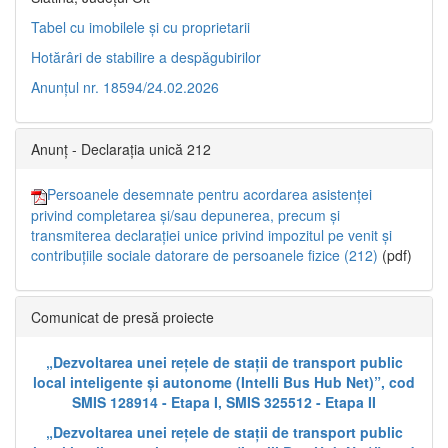
Tabel cu imobilele și cu proprietarii
Hotărâri de stabilire a despăgubirilor
Anunțul nr. 18594/24.02.2026
Anunț - Declarația unică 212
Persoanele desemnate pentru acordarea asistenței
privind completarea și/sau depunerea, precum și
transmiterea declarației unice privind impozitul pe venit și
contribuțiile sociale datorare de persoanele fizice (212)
(pdf)
Comunicat de presă proiecte
„Dezvoltarea unei rețele de stații de transport public
local inteligente și autonome (Intelli Bus Hub Net)”, cod
SMIS 128914 - Etapa I, SMIS 325512 - Etapa II
„Dezvoltarea unei rețele de stații de transport public