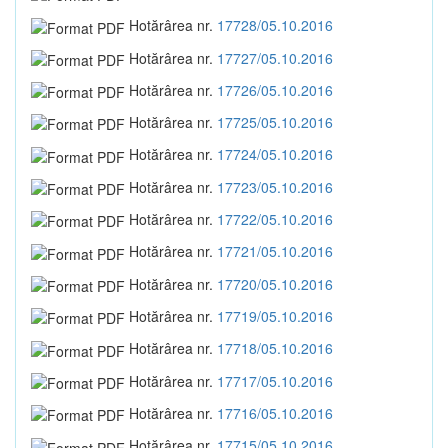
Hotărârea nr.
17728/05.10.2016
Hotărârea nr.
17727/05.10.2016
Hotărârea nr.
17726/05.10.2016
Hotărârea nr.
17725/05.10.2016
Hotărârea nr.
17724/05.10.2016
Hotărârea nr.
17723/05.10.2016
Hotărârea nr.
17722/05.10.2016
Hotărârea nr.
17721/05.10.2016
Hotărârea nr.
17720/05.10.2016
Hotărârea nr.
17719/05.10.2016
Hotărârea nr.
17718/05.10.2016
Hotărârea nr.
17717/05.10.2016
Hotărârea nr.
17716/05.10.2016
Hotărârea nr.
17715/05.10.2016