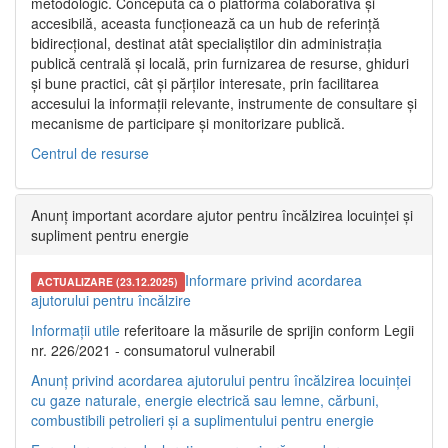
metodologic. Concepută ca o platformă colaborativă și
accesibilă, aceasta funcționează ca un hub de referință
bidirecțional, destinat atât specialiștilor din administrația
publică centrală și locală, prin furnizarea de resurse, ghiduri
și bune practici, cât și părților interesate, prin facilitarea
accesului la informații relevante, instrumente de consultare și
mecanisme de participare și monitorizare publică.
Centrul de resurse
Anunț important acordare ajutor pentru încălzirea locuinței și
supliment pentru energie
Informare privind acordarea
ACTUALIZARE (23.12.2025)
ajutorului pentru încălzire
Informații utile
referitoare la măsurile de sprijin conform Legii
nr. 226/2021 - consumatorul vulnerabil
Anunț privind acordarea ajutorului pentru încălzirea locuinței
cu gaze naturale, energie electrică sau lemne, cărbuni,
combustibili petrolieri și a suplimentului pentru energie