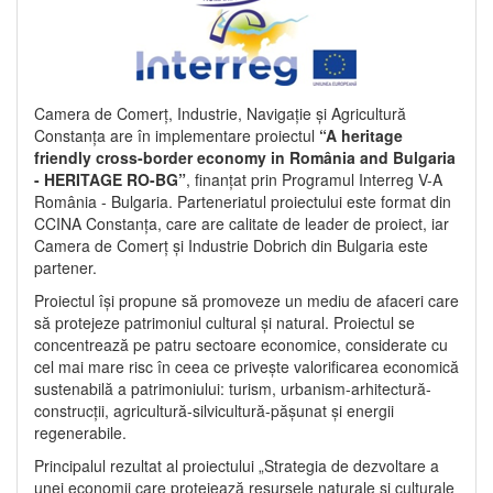
Camera de Comerț, Industrie, Navigație și Agricultură
Constanța are în implementare proiectul
“A heritage
friendly cross-border economy in România and Bulgaria
- HERITAGE RO-BG”
, finanțat prin Programul Interreg V-A
România - Bulgaria. Parteneriatul proiectului este format din
CCINA Constanța, care are calitate de leader de proiect, iar
Camera de Comerț și Industrie Dobrich din Bulgaria este
partener.
Proiectul își propune să promoveze un mediu de afaceri care
să protejeze patrimoniul cultural și natural. Proiectul se
concentrează pe patru sectoare economice, considerate cu
cel mai mare risc în ceea ce privește valorificarea economică
sustenabilă a patrimoniului: turism, urbanism-arhitectură-
construcții, agricultură-silvicultură-pășunat și energii
regenerabile.
Principalul rezultat al proiectului „Strategia de dezvoltare a
unei economii care protejează resursele naturale și culturale