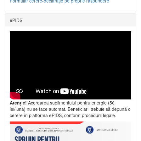
Formular cerere-declarație pe proprie răspundere
ePIDS
Atenție!
Acordarea suplimentului pentru energie (50
lei/lună) nu se face automat. Beneficiarii trebuie să depună o
cerere în platforma ePIDS, conform procedurii legale.