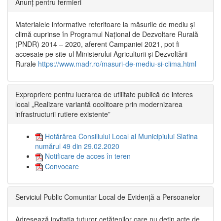
Anunț pentru fermieri
Materialele informative referitoare la măsurile de mediu și
climă cuprinse în Programul Național de Dezvoltare Rurală
(PNDR) 2014 – 2020, aferent Campaniei 2021, pot fi
accesate pe site-ul Ministerului Agriculturii și Dezvoltării
Rurale
https://www.madr.ro/masuri-de-mediu-si-clima.html
Expropriere pentru lucrarea de utilitate publică de interes
local „Realizare variantă ocolitoare prin modernizarea
infrastructurii rutiere existente”
Hotărârea Consiliului Local al Municipiului Slatina
numărul 49 din 29.02.2020
Notificare de acces în teren
Convocare
Serviciul Public Comunitar Local de Evidență a Persoanelor
Adresează invitația tuturor cetățenilor care nu dețin acte de