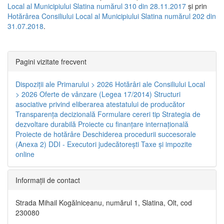
Local al Municipiului Slatina numărul 310 din 28.11.2017
și prin
Hotărârea Consiliului Local al Municipiului Slatina numărul 202 din
31.07.2018
.
Pagini vizitate frecvent
Dispoziţii ale Primarului > 2026
Hotărâri ale Consiliului Local
> 2026
Oferte de vânzare (Legea 17/2014)
Structuri
asociative privind eliberarea atestatului de producător
Transparenţa decizională
Formulare cereri tip
Strategia de
dezvoltare durabilă
Proiecte cu finanţare internaţională
Proiecte de hotărâre
Deschiderea procedurii succesorale
(Anexa 2)
DDI - Executori judecătorești
Taxe şi impozite
online
Informaţii de contact
Strada Mihail Kogălniceanu, numărul 1, Slatina, Olt, cod
230080