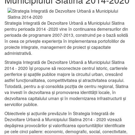
Strategia Integrată de Dezvoltare Urbană a Municipiului Slatina
pentru perioada 2014 -2020 vine în continuarea demersurilor din
perioada de programare 2007-2013, construind pe o bază solidă
în ceea ce priveşte experienţa în implementarea portofoliilor de
proiecte integrate, management de proiect și capacitate
administrativă.
Strategia Integrată de Dezvoltare Urbană a Municipiului Slatina
2014 - 2020 își propune să reconecteze centrul istoric, cartierele
periferice şi spaţiile publice majore la circuitul urban, crescând
astfel funcţionalitatea, competitivitatea şi atractivitatea oraşului.
Totodată, pentru a-şi consolida poziţia de centru regional, Slatina
va investi în dezvoltarea şi promovarea identităţii locale, în
dezvoltarea capitalului uman şi în modernizarea infrastructurii şi
serviciilor publice.
Obiectivele şi acţiunile prevăzute în Strategia Integrată de
Dezvoltare Urbană a Municipiului Slatina 2014 - 2020 vizează
depășirea provocărilor şi valorificarea oportunităţilor identificate
pe cele cinci paliere: economic, demografic, social, conectivitate,