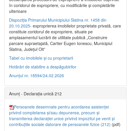
în coridorul de expropriere, cu modificările şi completările
ulterioare
Dispoziția Primarului Municipiului Slatina nr. 1458 din
20.10.2025
- exproprierea imobilelor proprietate privată, care
constituie coridorul de expropriere, situate pe
amplasamentul lucrării de utilitate publică „Construire
parcare supraetajată, Cartier Eugen Ionescu, Municipiul
Slatina, Județul Olt”
Tabel cu imobilele și cu proprietarii
Hotărâri de stabilire a despăgubirilor
Anunțul nr. 18594/24.02.2026
Anunț - Declarația unică 212
Persoanele desemnate pentru acordarea asistenței
privind completarea și/sau depunerea, precum și
transmiterea declarației unice privind impozitul pe venit și
contribuțiile sociale datorare de persoanele fizice (212)
(pdf)