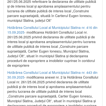
261/25.06.2025 referitoare la declararea de utilitate publică
și de interes local și aprobarea amplasamentului pentru
lucrarea de utilitate publică de interes local „Construire
parcare supraetajată, situată în Cartierul Eugen Ionescu,
municipiul Slatina, județul Olt”
Hotărârea Consiliului Local al Municipiului Slatina nr. 416 din
15.09.2025
- modificarea Hotărârii Consiliului Local nr.
261/25.06.2025 privind declararea de utilitate publică și de
interes local și aprobarea amplasamentului pentru lucrarea
de utilitate publică de interes local „Construire parcare
supraetajată, Cartier Eugen Ionescu, Muncipiul Slatina,
Județul Olt”, situat în municipiul Slatina și declanșarea
procedurii de expropriere a imobilelor cuprinse în coridorul
de expropriere
Hotărârea Consiliului Local al Municipiului Slatina nr. 443 din
30.09.2025
- modificarea anexei nr. 2 la Hotărârea Consiliului
Local nr. 261/25.06.2025 privind declararea de utilitate
publică şi de interes local şi aprobarea amplasamentului
pentru lucrarea de utilitate publică de interes local
„Construire parcare supraetajată, Cartier Eugen Ionescu,
Muncipiul Slatina, Judeţul Olt”, situat în municipiul Slatina şi
declanşarea procedurii de expropriere a imobilelor cuprinse