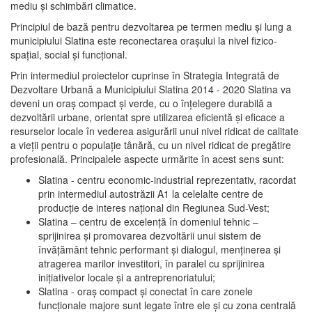
mediu şi schimbări climatice.
Principiul de bază pentru dezvoltarea pe termen mediu şi lung a
municipiului Slatina este reconectarea oraşului la nivel fizico-
spaţial, social şi funcţional.
Prin intermediul proiectelor cuprinse în Strategia Integrată de
Dezvoltare Urbană a Municipiului Slatina 2014 - 2020 Slatina va
deveni un oraş compact şi verde, cu o înţelegere durabilă a
dezvoltării urbane, orientat spre utilizarea eficientă şi eficace a
resurselor locale în vederea asigurării unui nivel ridicat de calitate
a vieţii pentru o populaţie tânără, cu un nivel ridicat de pregătire
profesională. Principalele aspecte urmărite în acest sens sunt:
Slatina - centru economic-industrial reprezentativ, racordat
prin intermediul autostrăzii A1 la celelalte centre de
producţie de interes naţional din Regiunea Sud-Vest;
Slatina – centru de excelenţă în domeniul tehnic –
sprijinirea şi promovarea dezvoltării unui sistem de
învăţământ tehnic performant şi dialogul, menţinerea şi
atragerea marilor investitori, în paralel cu sprijinirea
iniţiativelor locale şi a antreprenoriatului;
Slatina - oraş compact şi conectat în care zonele
funcţionale majore sunt legate între ele şi cu zona centrală