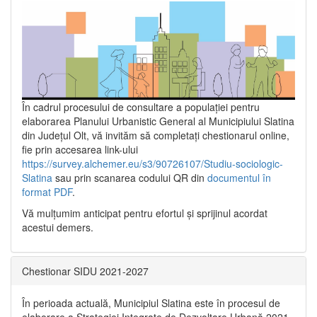
În cadrul procesului de consultare a populaţiei pentru
elaborarea Planului Urbanistic General al Municipiului Slatina
din Județul Olt, vă invităm să completați chestionarul online,
fie prin accesarea link-ului
https://survey.alchemer.eu/s3/90726107/Studiu-sociologic-
Slatina
sau prin scanarea codului QR din
documentul în
format PDF
.
Vă mulţumim anticipat pentru efortul şi sprijinul acordat
acestui demers.
Chestionar SIDU 2021-2027
În perioada actuală, Municipiul Slatina este în procesul de
elaborare a Strategiei Integrate de Dezvoltare Urbană 2021‐