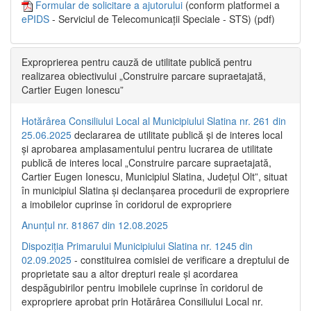
Formular de solicitare a ajutorului
(conform platformei a
ePIDS
- Serviciul de Telecomunicații Speciale - STS) (pdf)
Exproprierea pentru cauză de utilitate publică pentru
realizarea obiectivului „Construire parcare supraetajată,
Cartier Eugen Ionescu”
Hotărârea Consiliului Local al Municipiului Slatina nr. 261 din
25.06.2025
declararea de utilitate publică și de interes local
și aprobarea amplasamentului pentru lucrarea de utilitate
publică de interes local „Construire parcare supraetajată,
Cartier Eugen Ionescu, Municipiul Slatina, Județul Olt”, situat
în municipiul Slatina și declanșarea procedurii de expropriere
a imobilelor cuprinse în coridorul de expropriere
Anunțul nr. 81867 din 12.08.2025
Dispoziția Primarului Municipiului Slatina nr. 1245 din
02.09.2025
- constituirea comisiei de verificare a dreptului de
proprietate sau a altor drepturi reale și acordarea
despăgubirilor pentru imobilele cuprinse în coridorul de
expropriere aprobat prin Hotărârea Consiliului Local nr.