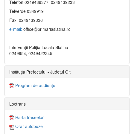
Telefon 0249439377, 0249439233
Telverde 0349919
Fax: 0249439336
e-mail:
office@primariaslatina.ro
Intervenții Poliția Locală Slatina
0249954, 0249422245
Instituția Prefectului - Județul Olt
Program de audiențe
Loctrans
Harta traseelor
Orar autobuze