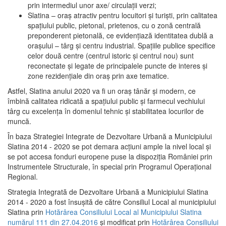
prin intermediul unor axe/ circulații verzi;
Slatina – oraş atractiv pentru locuitori şi turişti, prin calitatea
spaţiului public, pietonal, prietenos, cu o zonă centrală
preponderent pietonală, ce evidenţiază identitatea dublă a
oraşului – târg şi centru industrial. Spaţiile publice specifice
celor două centre (centrul istoric şi centrul nou) sunt
reconectate şi legate de principalele puncte de interes şi
zone rezidenţiale din oraş prin axe tematice.
Astfel, Slatina anului 2020 va fi un oraş tânăr şi modern, ce
îmbină calitatea ridicată a spaţiului public şi farmecul vechiului
târg cu excelenţa în domeniul tehnic şi stabilitatea locurilor de
muncă.
În baza Strategiei Integrate de Dezvoltare Urbană a Municipiului
Slatina 2014 - 2020 se pot demara acţiuni ample la nivel local şi
se pot accesa fonduri europene puse la dispoziţia României prin
Instrumentele Structurale, în special prin Programul Operațional
Regional.
Strategia Integrată de Dezvoltare Urbană a Municipiului Slatina
2014 - 2020 a fost însuşită de către Consiliul Local al municipiului
Slatina prin
Hotărârea Consiliului Local al Municipiului Slatina
numărul 111 din 27.04.2016
și modificat prin
Hotărârea Consiliului