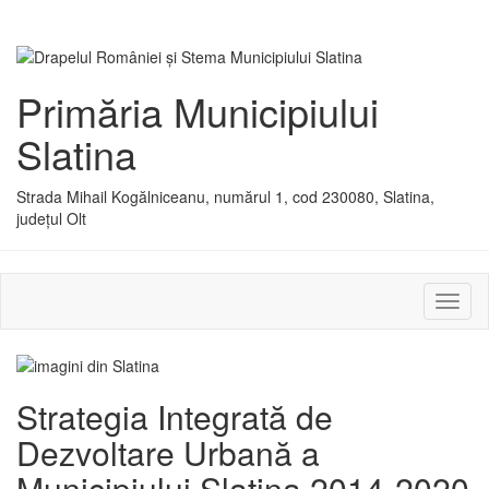
Primăria Municipiului
Slatina
Strada Mihail Kogălniceanu, numărul 1, cod 230080, Slatina,
județul Olt
Activ
sau
dezac
meniu
Strategia Integrată de
Dezvoltare Urbană a
Municipiului Slatina 2014-2020