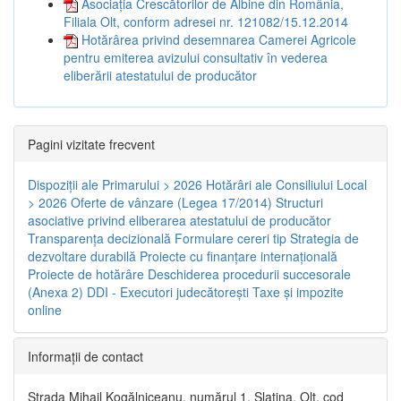
Asociația Crescătorilor de Albine din România,
Filiala Olt, conform adresei nr. 121082/15.12.2014
Hotărârea privind desemnarea Camerei Agricole
pentru emiterea avizului consultativ în vederea
eliberării atestatului de producător
Pagini vizitate frecvent
Dispoziţii ale Primarului > 2026
Hotărâri ale Consiliului Local
> 2026
Oferte de vânzare (Legea 17/2014)
Structuri
asociative privind eliberarea atestatului de producător
Transparenţa decizională
Formulare cereri tip
Strategia de
dezvoltare durabilă
Proiecte cu finanţare internaţională
Proiecte de hotărâre
Deschiderea procedurii succesorale
(Anexa 2)
DDI - Executori judecătorești
Taxe şi impozite
online
Informaţii de contact
Strada Mihail Kogălniceanu, numărul 1, Slatina, Olt, cod