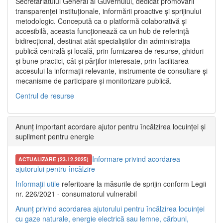
Secretariatului General al Guvernului, dedicat promovării
transparenței instituționale, informării proactive și sprijinului
metodologic. Concepută ca o platformă colaborativă și
accesibilă, aceasta funcționează ca un hub de referință
bidirecțional, destinat atât specialiștilor din administrația
publică centrală și locală, prin furnizarea de resurse, ghiduri
și bune practici, cât și părților interesate, prin facilitarea
accesului la informații relevante, instrumente de consultare și
mecanisme de participare și monitorizare publică.
Centrul de resurse
Anunț important acordare ajutor pentru încălzirea locuinței și
supliment pentru energie
Informare privind acordarea
ACTUALIZARE (23.12.2025)
ajutorului pentru încălzire
Informații utile
referitoare la măsurile de sprijin conform Legii
nr. 226/2021 - consumatorul vulnerabil
Anunț privind acordarea ajutorului pentru încălzirea locuinței
cu gaze naturale, energie electrică sau lemne, cărbuni,