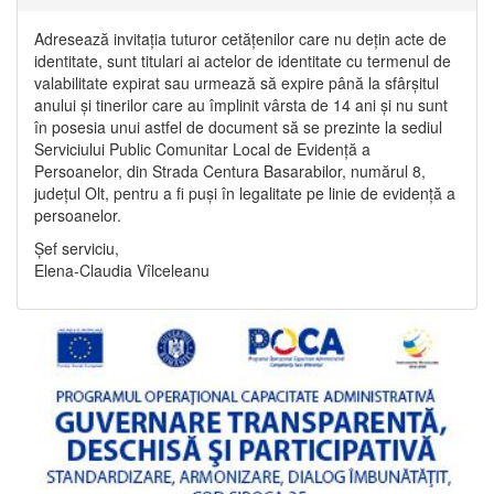
Adresează invitația tuturor cetățenilor care nu dețin acte de
identitate, sunt titulari ai actelor de identitate cu termenul de
valabilitate expirat sau urmează să expire până la sfârșitul
anului și tinerilor care au împlinit vârsta de 14 ani și nu sunt
în posesia unui astfel de document să se prezinte la sediul
Serviciului Public Comunitar Local de Evidență a
Persoanelor, din Strada Centura Basarabilor, numărul 8,
județul Olt, pentru a fi puși în legalitate pe linie de evidență a
persoanelor.
Șef serviciu,
Elena-Claudia Vîlceleanu