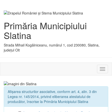
Primăria Municipiului
Slatina
Strada Mihail Kogălniceanu, numărul 1, cod 230080, Slatina,
județul Olt
Activ
sau
dezac
meniu
Afișarea structurilor asociative, conform art. 4, alin. 3 din
Legea nr. 145/2014, privind eliberarea atestatului de
producător, înscrise la Primăria Municipiului Slatina