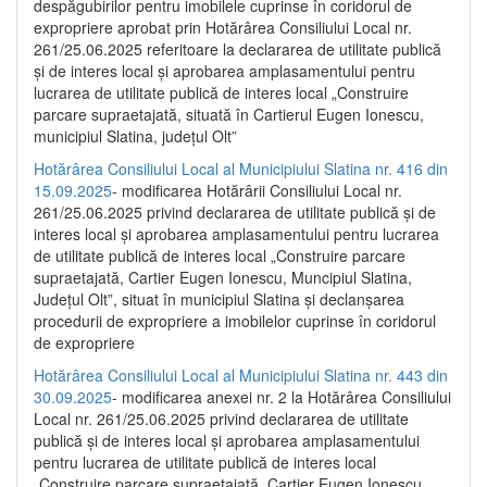
despăgubirilor pentru imobilele cuprinse în coridorul de
expropriere aprobat prin Hotărârea Consiliului Local nr.
261/25.06.2025 referitoare la declararea de utilitate publică
și de interes local și aprobarea amplasamentului pentru
lucrarea de utilitate publică de interes local „Construire
parcare supraetajată, situată în Cartierul Eugen Ionescu,
municipiul Slatina, județul Olt”
Hotărârea Consiliului Local al Municipiului Slatina nr. 416 din
15.09.2025
- modificarea Hotărârii Consiliului Local nr.
261/25.06.2025 privind declararea de utilitate publică și de
interes local și aprobarea amplasamentului pentru lucrarea
de utilitate publică de interes local „Construire parcare
supraetajată, Cartier Eugen Ionescu, Muncipiul Slatina,
Județul Olt”, situat în municipiul Slatina și declanșarea
procedurii de expropriere a imobilelor cuprinse în coridorul
de expropriere
Hotărârea Consiliului Local al Municipiului Slatina nr. 443 din
30.09.2025
- modificarea anexei nr. 2 la Hotărârea Consiliului
Local nr. 261/25.06.2025 privind declararea de utilitate
publică şi de interes local şi aprobarea amplasamentului
pentru lucrarea de utilitate publică de interes local
„Construire parcare supraetajată, Cartier Eugen Ionescu,