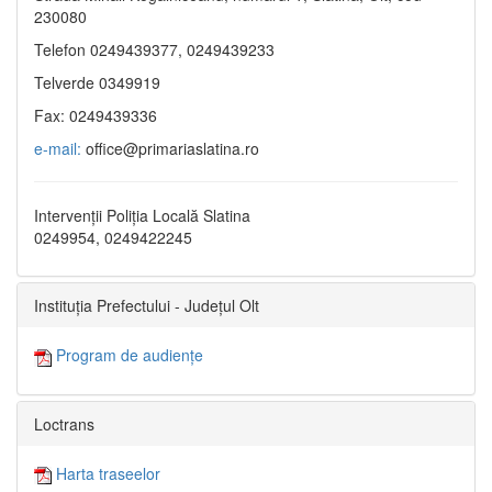
230080
Telefon 0249439377, 0249439233
Telverde 0349919
Fax: 0249439336
e-mail:
office@primariaslatina.ro
Intervenții Poliția Locală Slatina
0249954, 0249422245
Instituția Prefectului - Județul Olt
Program de audiențe
Loctrans
Harta traseelor