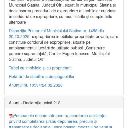
Muncipiul Slatina, Judeţul Olt”, situat în municipiul Slatina şi
declanşarea procedurii de expropriere a imobilelor cuprinse
în coridorul de expropriere, cu modificările şi completările
ulterioare
Dispoziția Primarului Municipiului Slatina nr. 1458 din
20.10.2025
- exproprierea imobilelor proprietate privată, care
constituie coridorul de expropriere, situate pe
amplasamentul lucrării de utilitate publică „Construire
parcare supraetajată, Cartier Eugen Ionescu, Municipiul
Slatina, Județul Olt”
Tabel cu imobilele și cu proprietarii
Hotărâri de stabilire a despăgubirilor
Anunțul nr. 18594/24.02.2026
Anunț - Declarația unică 212
Persoanele desemnate pentru acordarea asistenței
privind completarea și/sau depunerea, precum și
transmiterea declarației unice privind impozitul pe venit și