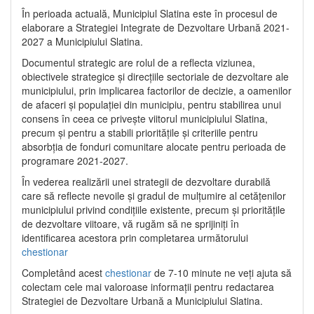
În perioada actuală, Municipiul Slatina este în procesul de
elaborare a Strategiei Integrate de Dezvoltare Urbană 2021‐
2027 a Municipiului Slatina.
Documentul strategic are rolul de a reflecta viziunea,
obiectivele strategice și direcțiile sectoriale de dezvoltare ale
municipiului, prin implicarea factorilor de decizie, a oamenilor
de afaceri și populației din municipiu, pentru stabilirea unui
consens în ceea ce privește viitorul municipiului Slatina,
precum și pentru a stabili prioritățile și criteriile pentru
absorbția de fonduri comunitare alocate pentru perioada de
programare 2021-2027.
În vederea realizării unei strategii de dezvoltare durabilă
care să reflecte nevoile și gradul de mulțumire al cetățenilor
municipiului privind condițiile existente, precum și prioritățile
de dezvoltare viitoare, vă rugăm să ne sprijiniți în
identificarea acestora prin completarea următorului
chestionar
Completând acest
chestionar
de 7-10 minute ne veți ajuta să
colectam cele mai valoroase informații pentru redactarea
Strategiei de Dezvoltare Urbană a Municipiului Slatina.