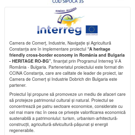
Camera de Comerț, Industrie, Navigație și Agricultură
Constanța are în implementare proiectul
“A heritage
friendly cross-border economy in România and Bulgaria
- HERITAGE RO-BG”
, finanțat prin Programul Interreg V-A
România - Bulgaria. Parteneriatul proiectului este format din
CCINA Constanța, care are calitate de leader de proiect, iar
Camera de Comerț și Industrie Dobrich din Bulgaria este
partener.
Proiectul își propune să promoveze un mediu de afaceri care
să protejeze patrimoniul cultural și natural. Proiectul se
concentrează pe patru sectoare economice, considerate cu
cel mai mare risc în ceea ce privește valorificarea economică
sustenabilă a patrimoniului: turism, urbanism-arhitectură-
construcții, agricultură-silvicultură-pășunat și energii
regenerabile.