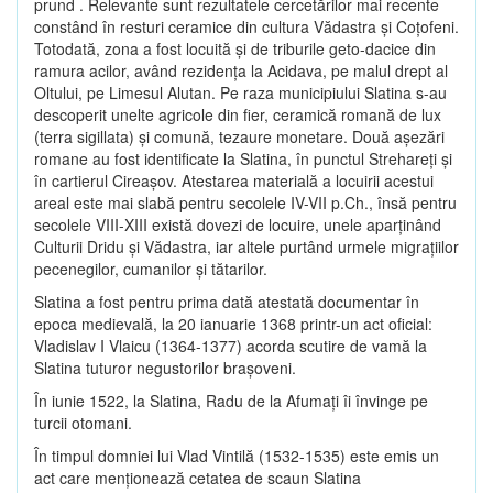
prund . Relevante sunt rezultatele cercetărilor mai recente
constând în resturi ceramice din cultura Vădastra şi Coţofeni.
Totodată, zona a fost locuită şi de triburile geto-dacice din
ramura acilor, având rezidenţa la Acidava, pe malul drept al
Oltului, pe Limesul Alutan. Pe raza municipiului Slatina s-au
descoperit unelte agricole din fier, ceramică romană de lux
(terra sigillata) şi comună, tezaure monetare. Două aşezări
romane au fost identificate la Slatina, în punctul Strehareţi şi
în cartierul Cireaşov. Atestarea materială a locuirii acestui
areal este mai slabă pentru secolele IV-VII p.Ch., însă pentru
secolele VIII-XIII există dovezi de locuire, unele aparţinând
Culturii Dridu şi Vădastra, iar altele purtând urmele migraţiilor
pecenegilor, cumanilor şi tătarilor.
Slatina a fost pentru prima dată atestată documentar în
epoca medievală, la 20 ianuarie 1368 printr-un act oficial:
Vladislav I Vlaicu (1364-1377) acorda scutire de vamă la
Slatina tuturor negustorilor braşoveni.
În iunie 1522, la Slatina, Radu de la Afumaţi îi învinge pe
turcii otomani.
În timpul domniei lui Vlad Vintilă (1532-1535) este emis un
act care menţionează cetatea de scaun Slatina