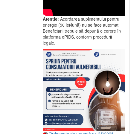
Atenție!
Acordarea suplimentului pentru
energie (50 lei/lună) nu se face automat.
Beneficiarii trebuie să depună o cerere în
platforma ePIDS, conform procedurii
legale.
Ordonanța de urgență nr. 35/2025