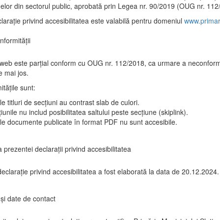
elor din sectorul public, aprobată prin Legea nr. 90/2019 (OUG nr. 112
larație privind accesibilitatea este valabilă pentru domeniul
www.primari
nformității
 web este parțial conform cu OUG nr. 112/2018, ca urmare a neconformi
 mai jos.
tățile sunt:
e titluri de secțiuni au contrast slab de culori.
iunile nu includ posibilitatea saltului peste secțiune (skiplink).
le documente publicate în format PDF nu sunt accesibile.
 prezentei declarații privind accesibilitatea
eclarație privind accesibilitatea a fost elaborată la data de 20.12.2024.
și date de contact