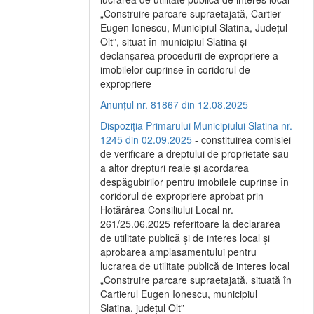
„Construire parcare supraetajată, Cartier
Eugen Ionescu, Municipiul Slatina, Județul
Olt”, situat în municipiul Slatina și
declanșarea procedurii de expropriere a
imobilelor cuprinse în coridorul de
expropriere
Anunțul nr. 81867 din 12.08.2025
Dispoziția Primarului Municipiului Slatina nr.
1245 din 02.09.2025
- constituirea comisiei
de verificare a dreptului de proprietate sau
a altor drepturi reale și acordarea
despăgubirilor pentru imobilele cuprinse în
coridorul de expropriere aprobat prin
Hotărârea Consiliului Local nr.
261/25.06.2025 referitoare la declararea
de utilitate publică și de interes local și
aprobarea amplasamentului pentru
lucrarea de utilitate publică de interes local
„Construire parcare supraetajată, situată în
Cartierul Eugen Ionescu, municipiul
Slatina, județul Olt”