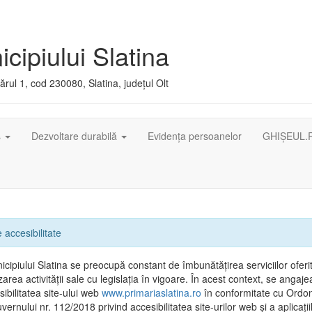
cipiului Slatina
rul 1, cod 230080, Slatina, județul Olt
ș
Dezvoltare durabilă
Evidența persoanelor
GHIȘEUL.
 accesibilitate
cipiului Slatina se preocupă constant de îmbunătățirea serviciilor oferit
area activității sale cu legislația în vigoare. În acest context, se angaj
ibilitatea site-ului web
www.primariaslatina.ro
în conformitate cu Ordo
ernului nr. 112/2018 privind accesibilitatea site-urilor web și a aplicații