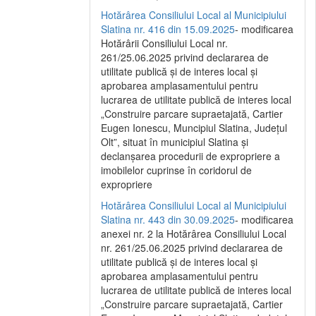
Hotărârea Consiliului Local al Municipiului
Slatina nr. 416 din 15.09.2025
- modificarea
Hotărârii Consiliului Local nr.
261/25.06.2025 privind declararea de
utilitate publică și de interes local și
aprobarea amplasamentului pentru
lucrarea de utilitate publică de interes local
„Construire parcare supraetajată, Cartier
Eugen Ionescu, Muncipiul Slatina, Județul
Olt”, situat în municipiul Slatina și
declanșarea procedurii de expropriere a
imobilelor cuprinse în coridorul de
expropriere
Hotărârea Consiliului Local al Municipiului
Slatina nr. 443 din 30.09.2025
- modificarea
anexei nr. 2 la Hotărârea Consiliului Local
nr. 261/25.06.2025 privind declararea de
utilitate publică şi de interes local şi
aprobarea amplasamentului pentru
lucrarea de utilitate publică de interes local
„Construire parcare supraetajată, Cartier