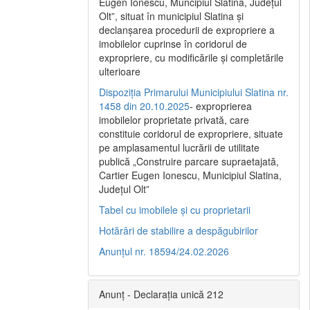
Eugen Ionescu, Muncipiul Slatina, Judeţul
Olt”, situat în municipiul Slatina şi
declanşarea procedurii de expropriere a
imobilelor cuprinse în coridorul de
expropriere, cu modificările şi completările
ulterioare
Dispoziția Primarului Municipiului Slatina nr.
1458 din 20.10.2025
- exproprierea
imobilelor proprietate privată, care
constituie coridorul de expropriere, situate
pe amplasamentul lucrării de utilitate
publică „Construire parcare supraetajată,
Cartier Eugen Ionescu, Municipiul Slatina,
Județul Olt”
Tabel cu imobilele și cu proprietarii
Hotărâri de stabilire a despăgubirilor
Anunțul nr. 18594/24.02.2026
Anunț - Declarația unică 212