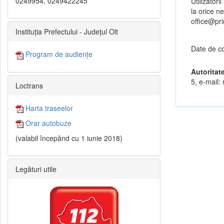
0249954, 0249422245
Utilizatori
la orice ne
office@pri
Instituția Prefectului - Județul Olt
Date de co
Program de audiențe
Autoritat
5, e-mail:
Loctrans
Harta traseelor
Orar autobuze
(valabil începând cu 1 iunie 2018)
Legături utile