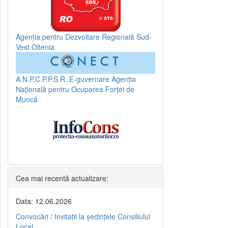
Agenția pentru Dezvoltare Regională Sud-
Vest Oltenia
A.N.P.C.P.P.S.R.
E-guvernare
Agenția
Națională pentru Ocuparea Forței de
Muncă
Cea mai recentă actualizare:
Data: 12.06.2026
Convocări / Invitaţii la şedinţele Consiliului
Local