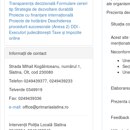
Transparenţa decizională
Formulare cereri
ale organism
tip
Strategia de dezvoltare durabilă
Prezenta dec
Proiecte cu finanţare internaţională
Proiecte de hotărâre
Deschiderea
Situația co
procedurii succesorale (Anexa 2)
DDI -
Executori judecătorești
Taxe şi impozite
Acest site
online
menționate
Neconformi
Informaţii de contact
Unel
Strada Mihail Kogălniceanu, numărul 1,
Secț
Slatina, Olt, cod 230080
Une
Telefon 0249439377, 0249439233
Elaborarea
Telverde 0349919
Fax: 0249439336
Prezenta d
e-mail:
office@primariaslatina.ro
Feedback 
Intervenții Poliția Locală Slatina