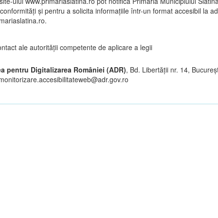
i site-ului www.primariaslatina.ro pot notifica Primăria Municipiului Slatina
conformități și pentru a solicita informațiile într-un format accesibil la a
mariaslatina.ro.
ntact ale autorităţii competente de aplicare a legii
ea pentru Digitalizarea României (ADR)
, Bd. Libertăţii nr. 14, Bucureş
 monitorizare.accesibilitateweb@adr.gov.ro