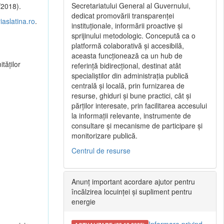
Secretariatului General al Guvernului,
/2018).
dedicat promovării transparenței
aslatina.ro
.
instituționale, informării proactive și
sprijinului metodologic. Concepută ca o
platformă colaborativă și accesibilă,
aceasta funcționează ca un hub de
tăților
referință bidirecțional, destinat atât
specialiștilor din administrația publică
centrală și locală, prin furnizarea de
resurse, ghiduri și bune practici, cât și
părților interesate, prin facilitarea accesului
la informații relevante, instrumente de
consultare și mecanisme de participare și
monitorizare publică.
Centrul de resurse
Anunț important acordare ajutor pentru
încălzirea locuinței și supliment pentru
energie