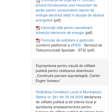
privind introducerea unui mecanism de
sprijin pentru consumatorii casnici de
energie electrică aflați în situația de sărăcie
energetică
(pdf)
Informații utile pentru beneficiarii
tichetului electronic de energie
(pdf)
Formular de solicitare a ajutorului
(conform platformei a
ePIDS
- Serviciul de
Telecomunicații Speciale - STS) (pdf)
Exproprierea pentru cauză de utilitate
publică pentru realizarea obiectivului
„Construire parcare supraetajată, Cartier
Eugen Ionescu”
Hotărârea Consiliului Local al Municipiului
Slatina nr. 261 din 25.06.2025
declararea
de utilitate publică și de interes local și
aprobarea amplasamentului pentru
lucrarea de utilitate publică de interes local