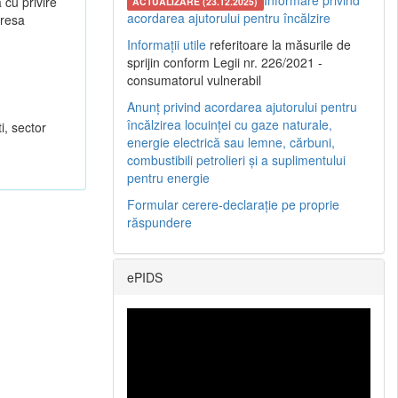
Informare privind
 cu privire
ACTUALIZARE (23.12.2025)
acordarea ajutorului pentru încălzire
dresa
Informații utile
referitoare la măsurile de
sprijin conform Legii nr. 226/2021 -
consumatorul vulnerabil
Anunț privind acordarea ajutorului pentru
încălzirea locuinței cu gaze naturale,
ti, sector
energie electrică sau lemne, cărbuni,
combustibili petrolieri și a suplimentului
pentru energie
Formular cerere-declarație pe proprie
răspundere
ePIDS