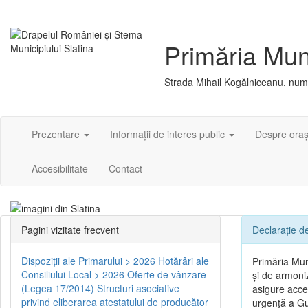
Primăria Muni
Strada Mihail Kogălniceanu, numă
Prezentare
Informații de interes public
Despre ora
Accesibilitate
Contact
Pagini vizitate frecvent
Declarație de
Dispoziţii ale Primarului > 2026
Hotărâri ale
Primăria Muni
Consiliului Local > 2026
Oferte de vânzare
și de armoniz
(Legea 17/2014)
Structuri asociative
asigure acces
privind eliberarea atestatului de producător
urgență a Guv