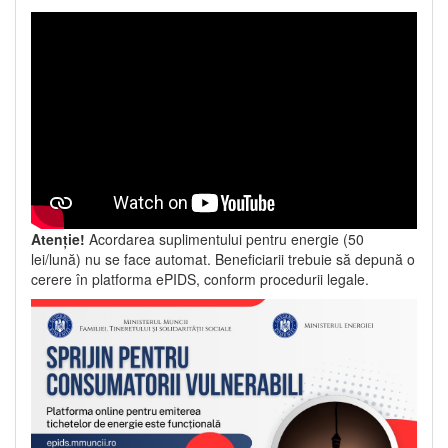
Atenție!
Acordarea suplimentului pentru energie (50
lei/lună) nu se face automat. Beneficiarii trebuie să depună o
cerere în platforma ePIDS, conform procedurii legale.