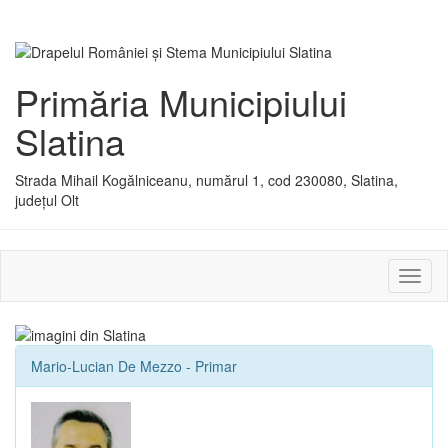
Primăria Municipiului
Slatina
Strada Mihail Kogălniceanu, numărul 1, cod 230080, Slatina,
județul Olt
Activ
sau
dezac
meniu
Mario-Lucian De Mezzo - Primar