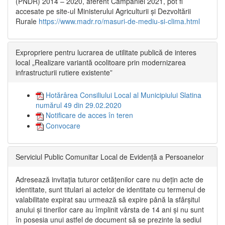
(PNDR) 2014 – 2020, aferent Campaniei 2021, pot fi
accesate pe site-ul Ministerului Agriculturii și Dezvoltării
Rurale
https://www.madr.ro/masuri-de-mediu-si-clima.html
Expropriere pentru lucrarea de utilitate publică de interes
local „Realizare variantă ocolitoare prin modernizarea
infrastructurii rutiere existente”
Hotărârea Consiliului Local al Municipiului Slatina
numărul 49 din 29.02.2020
Notificare de acces în teren
Convocare
Serviciul Public Comunitar Local de Evidență a Persoanelor
Adresează invitația tuturor cetățenilor care nu dețin acte de
identitate, sunt titulari ai actelor de identitate cu termenul de
valabilitate expirat sau urmează să expire până la sfârșitul
anului și tinerilor care au împlinit vârsta de 14 ani și nu sunt
în posesia unui astfel de document să se prezinte la sediul