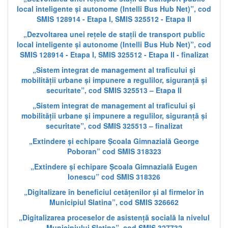
local inteligente și autonome (Intelli Bus Hub Net)”, cod
SMIS 128914 - Etapa I, SMIS 325512 - Etapa II
„Dezvoltarea unei rețele de stații de transport public
local inteligente și autonome (Intelli Bus Hub Net)”, cod
SMIS 128914 - Etapa I, SMIS 325512 - Etapa II - finalizat
„Sistem integrat de management al traficului și
mobilității urbane și impunere a regulilor, siguranță și
securitate”, cod SMIS 325513 – Etapa II
„Sistem integrat de management al traficului și
mobilității urbane și impunere a regulilor, siguranță și
securitate”, cod SMIS 325513 – finalizat
„Extindere și echipare Școala Gimnazială George
Poboran” cod SMIS 318323
„Extindere și echipare Școala Gimnazială Eugen
Ionescu” cod SMIS 318326
„Digitalizare în beneficiul cetățenilor și al firmelor în
Municipiul Slatina”, cod SMIS 326662
„Digitalizarea proceselor de asistență socială la nivelul
Municipiului Slatina”, cod SMIS 327732