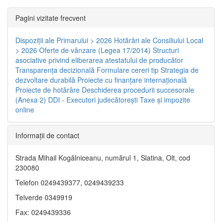
Pagini vizitate frecvent
Dispoziţii ale Primarului > 2026
Hotărâri ale Consiliului Local
> 2026
Oferte de vânzare (Legea 17/2014)
Structuri
asociative privind eliberarea atestatului de producător
Transparenţa decizională
Formulare cereri tip
Strategia de
dezvoltare durabilă
Proiecte cu finanţare internaţională
Proiecte de hotărâre
Deschiderea procedurii succesorale
(Anexa 2)
DDI - Executori judecătorești
Taxe şi impozite
online
Informaţii de contact
Strada Mihail Kogălniceanu, numărul 1, Slatina, Olt, cod
230080
Telefon 0249439377, 0249439233
Telverde 0349919
Fax: 0249439336