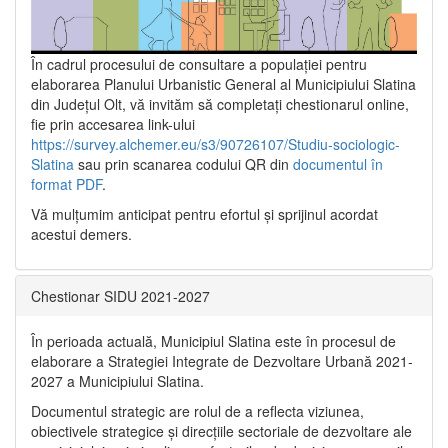
În cadrul procesului de consultare a populaţiei pentru
elaborarea Planului Urbanistic General al Municipiului Slatina
din Județul Olt, vă invităm să completați chestionarul online,
fie prin accesarea link-ului
https://survey.alchemer.eu/s3/90726107/Studiu-sociologic-
Slatina
sau prin scanarea codului QR din
documentul în
format PDF
.
Vă mulţumim anticipat pentru efortul şi sprijinul acordat
acestui demers.
Chestionar SIDU 2021-2027
În perioada actuală, Municipiul Slatina este în procesul de
elaborare a Strategiei Integrate de Dezvoltare Urbană 2021‐
2027 a Municipiului Slatina.
Documentul strategic are rolul de a reflecta viziunea,
obiectivele strategice și direcțiile sectoriale de dezvoltare ale