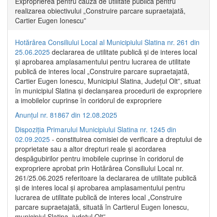
Exproprierea pentru cauză de utilitate publică pentru
realizarea obiectivului „Construire parcare supraetajată,
Cartier Eugen Ionescu”
Hotărârea Consiliului Local al Municipiului Slatina nr. 261 din
25.06.2025
declararea de utilitate publică și de interes local
și aprobarea amplasamentului pentru lucrarea de utilitate
publică de interes local „Construire parcare supraetajată,
Cartier Eugen Ionescu, Municipiul Slatina, Județul Olt”, situat
în municipiul Slatina și declanșarea procedurii de expropriere
a imobilelor cuprinse în coridorul de expropriere
Anunțul nr. 81867 din 12.08.2025
Dispoziția Primarului Municipiului Slatina nr. 1245 din
02.09.2025
- constituirea comisiei de verificare a dreptului de
proprietate sau a altor drepturi reale și acordarea
despăgubirilor pentru imobilele cuprinse în coridorul de
expropriere aprobat prin Hotărârea Consiliului Local nr.
261/25.06.2025 referitoare la declararea de utilitate publică
și de interes local și aprobarea amplasamentului pentru
lucrarea de utilitate publică de interes local „Construire
parcare supraetajată, situată în Cartierul Eugen Ionescu,
municipiul Slatina, județul Olt”