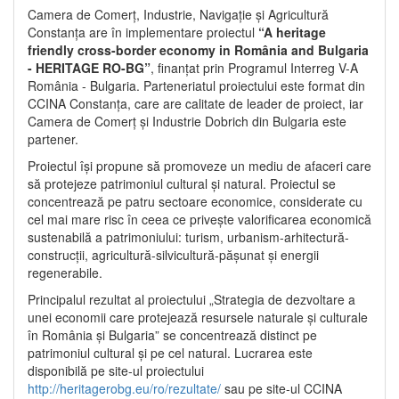
Camera de Comerț, Industrie, Navigație și Agricultură
Constanța are în implementare proiectul
“A heritage
friendly cross-border economy in România and Bulgaria
- HERITAGE RO-BG”
, finanțat prin Programul Interreg V-A
România - Bulgaria. Parteneriatul proiectului este format din
CCINA Constanța, care are calitate de leader de proiect, iar
Camera de Comerț și Industrie Dobrich din Bulgaria este
partener.
Proiectul își propune să promoveze un mediu de afaceri care
să protejeze patrimoniul cultural și natural. Proiectul se
concentrează pe patru sectoare economice, considerate cu
cel mai mare risc în ceea ce privește valorificarea economică
sustenabilă a patrimoniului: turism, urbanism-arhitectură-
construcții, agricultură-silvicultură-pășunat și energii
regenerabile.
Principalul rezultat al proiectului „Strategia de dezvoltare a
unei economii care protejează resursele naturale și culturale
în România și Bulgaria” se concentrează distinct pe
patrimoniul cultural și pe cel natural. Lucrarea este
disponibilă pe site-ul proiectului
http://heritagerobg.eu/ro/rezultate/
sau pe site-ul CCINA