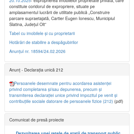
20.10.2025
- exproprierea imobilelor proprietate privată, care
constituie coridorul de expropriere, situate pe
amplasamentul lucrării de utilitate publică „Construire
parcare supraetajată, Cartier Eugen Ionescu, Municipiul
Slatina, Județul Olt”
Tabel cu imobilele și cu proprietarii
Hotărâri de stabilire a despăgubirilor
Anunțul nr. 18594/24.02.2026
Anunț - Declarația unică 212
Persoanele desemnate pentru acordarea asistenței
privind completarea și/sau depunerea, precum și
transmiterea declarației unice privind impozitul pe venit și
contribuțiile sociale datorare de persoanele fizice (212)
(pdf)
Comunicat de presă proiecte
„Dezvoltarea unei rețele de stații de transport public