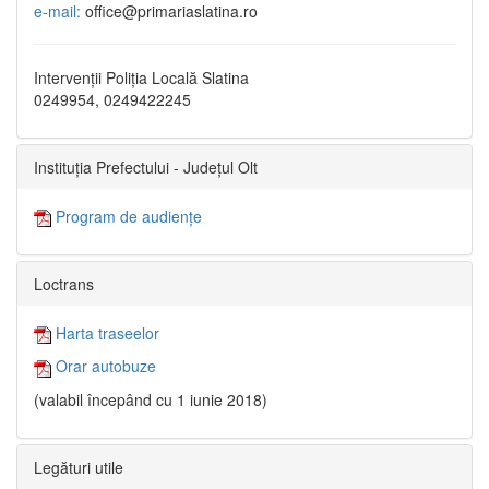
e-mail:
office@primariaslatina.ro
Intervenții Poliția Locală Slatina
0249954, 0249422245
Instituția Prefectului - Județul Olt
Program de audiențe
Loctrans
Harta traseelor
Orar autobuze
(valabil începând cu 1 iunie 2018)
Legături utile