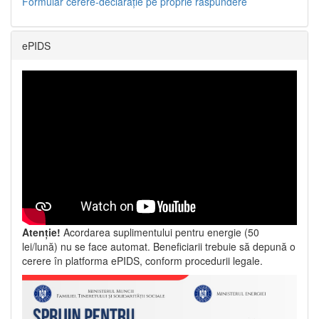
Formular cerere-declarație pe proprie răspundere
ePIDS
Atenție!
Acordarea suplimentului pentru energie (50
lei/lună) nu se face automat. Beneficiarii trebuie să depună o
cerere în platforma ePIDS, conform procedurii legale.