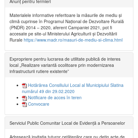
Anunț pentru fermieri
Materialele informative referitoare la măsurile de mediu și
climă cuprinse în Programul Național de Dezvoltare Rurală
(PNDR) 2014 – 2020, aferent Campaniei 2021, pot fi
accesate pe site-ul Ministerului Agriculturii și Dezvoltării
Rurale
https://www.madr.ro/masuri-de-mediu-si-clima.html
Expropriere pentru lucrarea de utilitate publică de interes
local „Realizare variantă ocolitoare prin modernizarea
infrastructurii rutiere existente”
Hotărârea Consiliului Local al Municipiului Slatina
numărul 49 din 29.02.2020
Notificare de acces în teren
Convocare
Serviciul Public Comunitar Local de Evidență a Persoanelor
Adresează invitația tuturor cetățenilor care nu dețin acte de