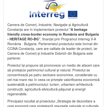
Camera de Comerț, Industrie, Navigație și Agricultură
Constanța are în implementare proiectul
“A heritage
friendly cross-border economy in România and Bulgaria
- HERITAGE RO-BG”
, finanțat prin Programul Interreg V-A
România - Bulgaria. Parteneriatul proiectului este format din
CCINA Constanța, care are calitate de leader de proiect, iar
Camera de Comerț și Industrie Dobrich din Bulgaria este
partener.
Proiectul își propune să promoveze un mediu de afaceri care
să protejeze patrimoniul cultural și natural. Proiectul se
concentrează pe patru sectoare economice, considerate cu
cel mai mare risc în ceea ce privește valorificarea economică
sustenabilă a patrimoniului: turism, urbanism-arhitectură-
construcții, agricultură-silvicultură-pășunat și energii
regenerabile.
Principalul rezultat al proiectului „Strategia de dezvoltare a
unei economii care protejează resursele naturale și culturale