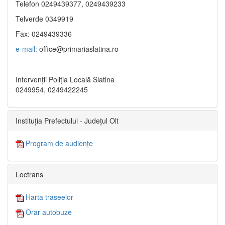
Telefon 0249439377, 0249439233
Telverde 0349919
Fax: 0249439336
e-mail:
office@primariaslatina.ro
Intervenții Poliția Locală Slatina
0249954, 0249422245
Instituția Prefectului - Județul Olt
Program de audiențe
Loctrans
Harta traseelor
Orar autobuze