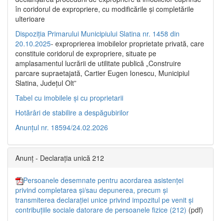
în coridorul de expropriere, cu modificările şi completările
ulterioare
Dispoziția Primarului Municipiului Slatina nr. 1458 din
20.10.2025
- exproprierea imobilelor proprietate privată, care
constituie coridorul de expropriere, situate pe
amplasamentul lucrării de utilitate publică „Construire
parcare supraetajată, Cartier Eugen Ionescu, Municipiul
Slatina, Județul Olt”
Tabel cu imobilele și cu proprietarii
Hotărâri de stabilire a despăgubirilor
Anunțul nr. 18594/24.02.2026
Anunț - Declarația unică 212
Persoanele desemnate pentru acordarea asistenței
privind completarea și/sau depunerea, precum și
transmiterea declarației unice privind impozitul pe venit și
contribuțiile sociale datorare de persoanele fizice (212)
(pdf)