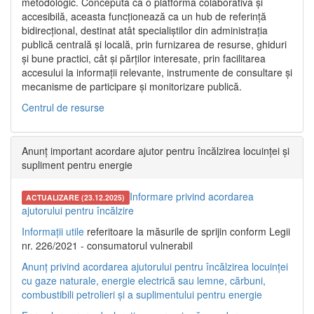
metodologic. Concepută ca o platformă colaborativă și
accesibilă, aceasta funcționează ca un hub de referință
bidirecțional, destinat atât specialiștilor din administrația
publică centrală și locală, prin furnizarea de resurse, ghiduri
și bune practici, cât și părților interesate, prin facilitarea
accesului la informații relevante, instrumente de consultare și
mecanisme de participare și monitorizare publică.
Centrul de resurse
Anunț important acordare ajutor pentru încălzirea locuinței și
supliment pentru energie
Informare privind acordarea
ACTUALIZARE (23.12.2025)
ajutorului pentru încălzire
Informații utile
referitoare la măsurile de sprijin conform Legii
nr. 226/2021 - consumatorul vulnerabil
Anunț privind acordarea ajutorului pentru încălzirea locuinței
cu gaze naturale, energie electrică sau lemne, cărbuni,
combustibili petrolieri și a suplimentului pentru energie