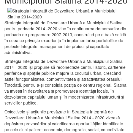
Strategia Integrată de Dezvoltare Urbană a Municipiului Slatina
pentru perioada 2014 -2020 vine în continuarea demersurilor din
perioada de programare 2007-2013, construind pe o bază solidă
în ceea ce priveşte experienţa în implementarea portofoliilor de
proiecte integrate, management de proiect și capacitate
administrativă.
Strategia Integrată de Dezvoltare Urbană a Municipiului Slatina
2014 - 2020 își propune să reconecteze centrul istoric, cartierele
periferice şi spaţiile publice majore la circuitul urban, crescând
astfel funcţionalitatea, competitivitatea şi atractivitatea oraşului.
Totodată, pentru a-şi consolida poziţia de centru regional, Slatina
va investi în dezvoltarea şi promovarea identităţii locale, în
dezvoltarea capitalului uman şi în modernizarea infrastructurii şi
serviciilor publice.
Obiectivele şi acţiunile prevăzute în Strategia Integrată de
Dezvoltare Urbană a Municipiului Slatina 2014 - 2020 vizează
depășirea provocărilor şi valorificarea oportunităţilor identificate
pe cele cinci paliere: economic, demografic, social, conectivitate,