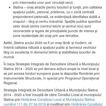
prin intermediul unor axe/ circulații verzi;
Slatina – oraş atractiv pentru locuitori şi turişti, prin calitatea
spaţiului public, pietonal, prietenos, cu o zonă centrală
preponderent pietonală, ce evidenţiază identitatea dublă a
oraşului – târg şi centru industrial. Spaţiile publice specifice
celor două centre (centrul istoric şi centrul nou) sunt
reconectate şi legate de principalele puncte de interes şi
zone rezidenţiale din oraş prin axe tematice.
Astfel, Slatina anului 2020 va fi un oraş tânăr şi modern, ce
îmbină calitatea ridicată a spaţiului public şi farmecul vechiului
târg cu excelenţa în domeniul tehnic şi stabilitatea locurilor de
muncă.
În baza Strategiei Integrate de Dezvoltare Urbană a Municipiului
Slatina 2014 - 2020 se pot demara acţiuni ample la nivel local şi
se pot accesa fonduri europene puse la dispoziţia României prin
Instrumentele Structurale, în special prin Programul Operațional
Regional.
Strategia Integrată de Dezvoltare Urbană a Municipiului Slatina
2014 - 2020 a fost însuşită de către Consiliul Local al municipiului
Slatina prin
Hotărârea Consiliului Local al Municipiului Slatina
numărul 111 din 27.04.2016
și modificat prin
Hotărârea Consiliului