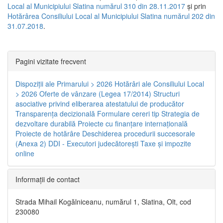
Local al Municipiului Slatina numărul 310 din 28.11.2017
și prin
Hotărârea Consiliului Local al Municipiului Slatina numărul 202 din
31.07.2018
.
Pagini vizitate frecvent
Dispoziţii ale Primarului > 2026
Hotărâri ale Consiliului Local
> 2026
Oferte de vânzare (Legea 17/2014)
Structuri
asociative privind eliberarea atestatului de producător
Transparenţa decizională
Formulare cereri tip
Strategia de
dezvoltare durabilă
Proiecte cu finanţare internaţională
Proiecte de hotărâre
Deschiderea procedurii succesorale
(Anexa 2)
DDI - Executori judecătorești
Taxe şi impozite
online
Informaţii de contact
Strada Mihail Kogălniceanu, numărul 1, Slatina, Olt, cod
230080