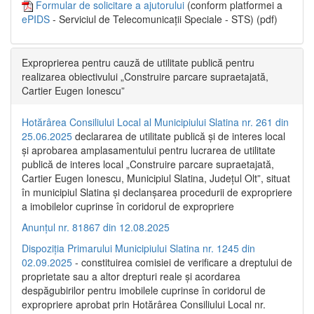
Formular de solicitare a ajutorului
(conform platformei a
ePIDS
- Serviciul de Telecomunicații Speciale - STS) (pdf)
Exproprierea pentru cauză de utilitate publică pentru
realizarea obiectivului „Construire parcare supraetajată,
Cartier Eugen Ionescu”
Hotărârea Consiliului Local al Municipiului Slatina nr. 261 din
25.06.2025
declararea de utilitate publică și de interes local
și aprobarea amplasamentului pentru lucrarea de utilitate
publică de interes local „Construire parcare supraetajată,
Cartier Eugen Ionescu, Municipiul Slatina, Județul Olt”, situat
în municipiul Slatina și declanșarea procedurii de expropriere
a imobilelor cuprinse în coridorul de expropriere
Anunțul nr. 81867 din 12.08.2025
Dispoziția Primarului Municipiului Slatina nr. 1245 din
02.09.2025
- constituirea comisiei de verificare a dreptului de
proprietate sau a altor drepturi reale și acordarea
despăgubirilor pentru imobilele cuprinse în coridorul de
expropriere aprobat prin Hotărârea Consiliului Local nr.