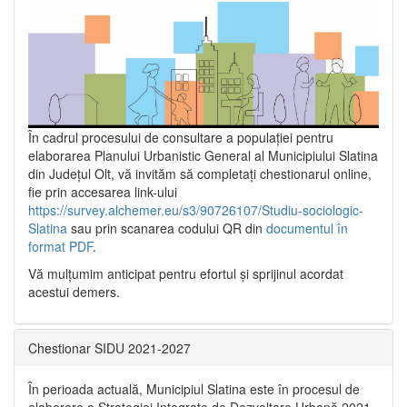
În cadrul procesului de consultare a populaţiei pentru
elaborarea Planului Urbanistic General al Municipiului Slatina
din Județul Olt, vă invităm să completați chestionarul online,
fie prin accesarea link-ului
https://survey.alchemer.eu/s3/90726107/Studiu-sociologic-
Slatina
sau prin scanarea codului QR din
documentul în
format PDF
.
Vă mulţumim anticipat pentru efortul şi sprijinul acordat
acestui demers.
Chestionar SIDU 2021-2027
În perioada actuală, Municipiul Slatina este în procesul de
elaborare a Strategiei Integrate de Dezvoltare Urbană 2021‐