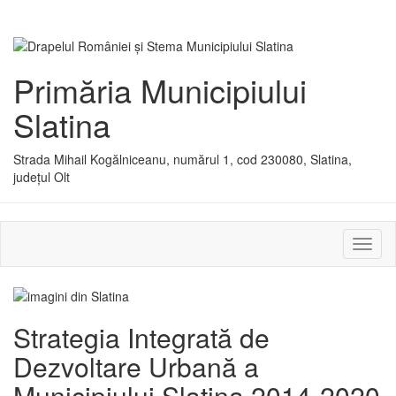
Primăria Municipiului
Slatina
Strada Mihail Kogălniceanu, numărul 1, cod 230080, Slatina,
județul Olt
Activ
sau
dezac
meniu
Strategia Integrată de
Dezvoltare Urbană a
Municipiului Slatina 2014-2020