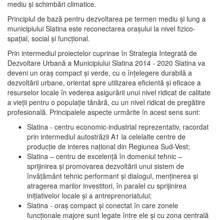
mediu şi schimbări climatice.
Principiul de bază pentru dezvoltarea pe termen mediu şi lung a
municipiului Slatina este reconectarea oraşului la nivel fizico-
spaţial, social şi funcţional.
Prin intermediul proiectelor cuprinse în Strategia Integrată de
Dezvoltare Urbană a Municipiului Slatina 2014 - 2020 Slatina va
deveni un oraş compact şi verde, cu o înţelegere durabilă a
dezvoltării urbane, orientat spre utilizarea eficientă şi eficace a
resurselor locale în vederea asigurării unui nivel ridicat de calitate
a vieţii pentru o populaţie tânără, cu un nivel ridicat de pregătire
profesională. Principalele aspecte urmărite în acest sens sunt:
Slatina - centru economic-industrial reprezentativ, racordat
prin intermediul autostrăzii A1 la celelalte centre de
producţie de interes naţional din Regiunea Sud-Vest;
Slatina – centru de excelenţă în domeniul tehnic –
sprijinirea şi promovarea dezvoltării unui sistem de
învăţământ tehnic performant şi dialogul, menţinerea şi
atragerea marilor investitori, în paralel cu sprijinirea
iniţiativelor locale şi a antreprenoriatului;
Slatina - oraş compact şi conectat în care zonele
funcţionale majore sunt legate între ele şi cu zona centrală