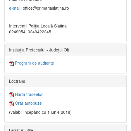
e-mail:
office@primariaslatina.ro
Intervenții Poliția Locală Slatina
0249954, 0249422245
Instituția Prefectului - Județul Olt
Program de audiențe
Loctrans
Harta traseelor
Orar autobuze
(valabil începând cu 1 iunie 2018)
Legături utile