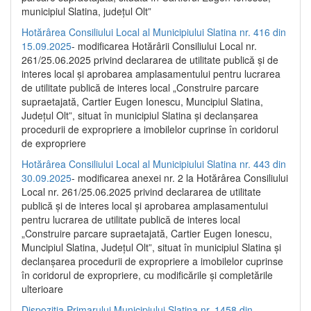
municipiul Slatina, județul Olt”
Hotărârea Consiliului Local al Municipiului Slatina nr. 416 din
15.09.2025
- modificarea Hotărârii Consiliului Local nr.
261/25.06.2025 privind declararea de utilitate publică și de
interes local și aprobarea amplasamentului pentru lucrarea
de utilitate publică de interes local „Construire parcare
supraetajată, Cartier Eugen Ionescu, Muncipiul Slatina,
Județul Olt”, situat în municipiul Slatina și declanșarea
procedurii de expropriere a imobilelor cuprinse în coridorul
de expropriere
Hotărârea Consiliului Local al Municipiului Slatina nr. 443 din
30.09.2025
- modificarea anexei nr. 2 la Hotărârea Consiliului
Local nr. 261/25.06.2025 privind declararea de utilitate
publică şi de interes local şi aprobarea amplasamentului
pentru lucrarea de utilitate publică de interes local
„Construire parcare supraetajată, Cartier Eugen Ionescu,
Muncipiul Slatina, Judeţul Olt”, situat în municipiul Slatina şi
declanşarea procedurii de expropriere a imobilelor cuprinse
în coridorul de expropriere, cu modificările şi completările
ulterioare
Dispoziția Primarului Municipiului Slatina nr. 1458 din