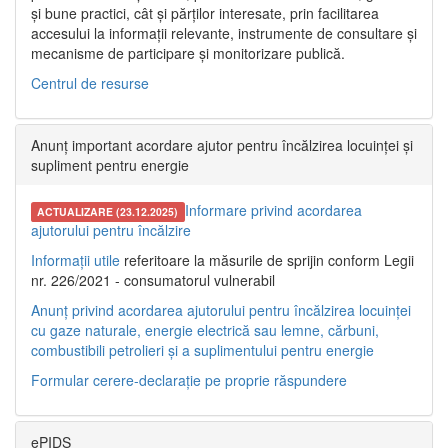
și bune practici, cât și părților interesate, prin facilitarea
accesului la informații relevante, instrumente de consultare și
mecanisme de participare și monitorizare publică.
Centrul de resurse
Anunț important acordare ajutor pentru încălzirea locuinței și
supliment pentru energie
Informare privind acordarea
ACTUALIZARE (23.12.2025)
ajutorului pentru încălzire
Informații utile
referitoare la măsurile de sprijin conform Legii
nr. 226/2021 - consumatorul vulnerabil
Anunț privind acordarea ajutorului pentru încălzirea locuinței
cu gaze naturale, energie electrică sau lemne, cărbuni,
combustibili petrolieri și a suplimentului pentru energie
Formular cerere-declarație pe proprie răspundere
ePIDS