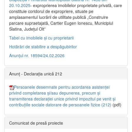
20.10.2025
- exproprierea imobilelor proprietate privată, care
constituie coridorul de expropriere, situate pe
amplasamentul lucrării de utilitate publică „Construire
parcare supraetajată, Cartier Eugen Ionescu, Municipiul
Slatina, Județul Olt”
Tabel cu imobilele și cu proprietarii
Hotărâri de stabilire a despăgubirilor
Anunțul nr. 18594/24.02.2026
Anunț - Declarația unică 212
Persoanele desemnate pentru acordarea asistenței
privind completarea și/sau depunerea, precum și
transmiterea declarației unice privind impozitul pe venit și
contribuțiile sociale datorare de persoanele fizice (212)
(pdf)
Comunicat de presă proiecte