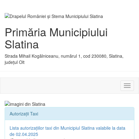
Primăria Municipiului
Slatina
Strada Mihail Kogălniceanu, numărul 1, cod 230080, Slatina,
județul Olt
Activ
sau
dezac
meniu
Autorizații Taxi
Lista autorizațiilor taxi din Municipiul Slatina valabile la data
de 02.04.2025