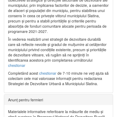
municipiului, prin implicarea factorilor de decizie, a oamenilor
de afaceri și populației din municipiu, pentru stabilirea unui
consens în ceea ce privește viitorul municipiului Slatina,
precum și pentru a stabili prioritățile și criteriile pentru
absorbția de fonduri comunitare alocate pentru perioada de
programare 2021-2027.
În vederea realizării unei strategii de dezvoltare durabilă
care să reflecte nevoile și gradul de mulțumire al cetățenilor
municipiului privind condițiile existente, precum și prioritățile
de dezvoltare viitoare, vă rugăm să ne sprijiniți în
identificarea acestora prin completarea următorului
chestionar
Completând acest
chestionar
de 7-10 minute ne veți ajuta să
colectam cele mai valoroase informații pentru redactarea
Strategiei de Dezvoltare Urbană a Municipiului Slatina.
Anunț pentru fermieri
Materialele informative referitoare la măsurile de mediu și
climă cuprinse în Programul Național de Dezvoltare Rurală