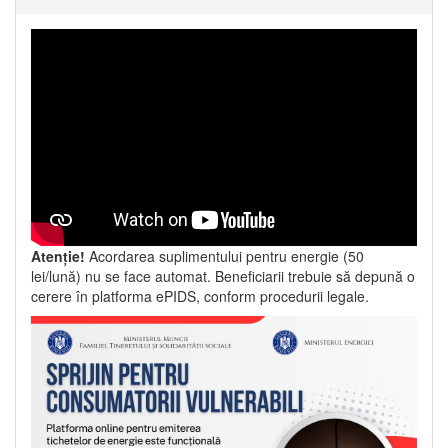
Atenție!
Acordarea suplimentului pentru energie (50
lei/lună) nu se face automat. Beneficiarii trebuie să depună o
cerere în platforma ePIDS, conform procedurii legale.