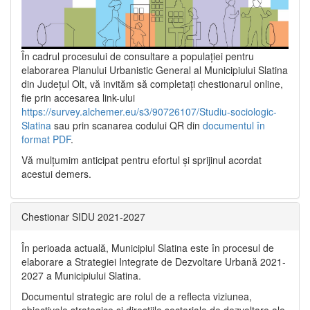
În cadrul procesului de consultare a populaţiei pentru
elaborarea Planului Urbanistic General al Municipiului Slatina
din Județul Olt, vă invităm să completați chestionarul online,
fie prin accesarea link-ului
https://survey.alchemer.eu/s3/90726107/Studiu-sociologic-
Slatina
sau prin scanarea codului QR din
documentul în
format PDF
.
Vă mulţumim anticipat pentru efortul şi sprijinul acordat
acestui demers.
Chestionar SIDU 2021-2027
În perioada actuală, Municipiul Slatina este în procesul de
elaborare a Strategiei Integrate de Dezvoltare Urbană 2021‐
2027 a Municipiului Slatina.
Documentul strategic are rolul de a reflecta viziunea,
obiectivele strategice și direcțiile sectoriale de dezvoltare ale