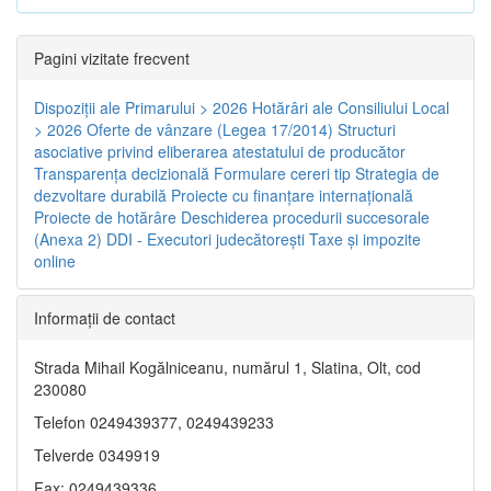
Pagini vizitate frecvent
Dispoziţii ale Primarului > 2026
Hotărâri ale Consiliului Local
> 2026
Oferte de vânzare (Legea 17/2014)
Structuri
asociative privind eliberarea atestatului de producător
Transparenţa decizională
Formulare cereri tip
Strategia de
dezvoltare durabilă
Proiecte cu finanţare internaţională
Proiecte de hotărâre
Deschiderea procedurii succesorale
(Anexa 2)
DDI - Executori judecătorești
Taxe şi impozite
online
Informaţii de contact
Strada Mihail Kogălniceanu, numărul 1, Slatina, Olt, cod
230080
Telefon 0249439377, 0249439233
Telverde 0349919
Fax: 0249439336