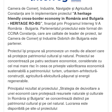
Camera de Comerț, Industrie, Navigație și Agricultură
Constanța are în implementare proiectul
“A heritage
friendly cross-border economy in România and Bulgaria
- HERITAGE RO-BG”
, finanțat prin Programul Interreg V-A
România - Bulgaria. Parteneriatul proiectului este format din
CCINA Constanța, care are calitate de leader de proiect, iar
Camera de Comerț și Industrie Dobrich din Bulgaria este
partener.
Proiectul își propune să promoveze un mediu de afaceri care
să protejeze patrimoniul cultural și natural. Proiectul se
concentrează pe patru sectoare economice, considerate cu
cel mai mare risc în ceea ce privește valorificarea economică
sustenabilă a patrimoniului: turism, urbanism-arhitectură-
construcții, agricultură-silvicultură-pășunat și energii
regenerabile.
Principalul rezultat al proiectului „Strategia de dezvoltare a
unei economii care protejează resursele naturale și culturale
în România și Bulgaria” se concentrează distinct pe
patrimoniul cultural și pe cel natural. Lucrarea este
disponibilă pe site-ul proiectului