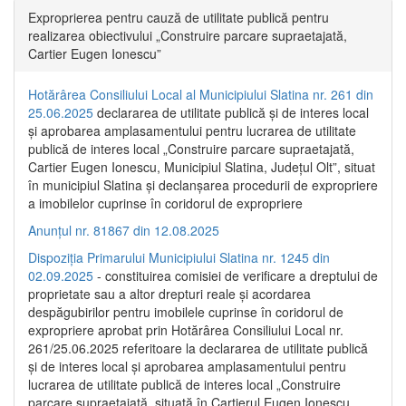
Exproprierea pentru cauză de utilitate publică pentru
realizarea obiectivului „Construire parcare supraetajată,
Cartier Eugen Ionescu”
Hotărârea Consiliului Local al Municipiului Slatina nr. 261 din
25.06.2025
declararea de utilitate publică și de interes local
și aprobarea amplasamentului pentru lucrarea de utilitate
publică de interes local „Construire parcare supraetajată,
Cartier Eugen Ionescu, Municipiul Slatina, Județul Olt”, situat
în municipiul Slatina și declanșarea procedurii de expropriere
a imobilelor cuprinse în coridorul de expropriere
Anunțul nr. 81867 din 12.08.2025
Dispoziția Primarului Municipiului Slatina nr. 1245 din
02.09.2025
- constituirea comisiei de verificare a dreptului de
proprietate sau a altor drepturi reale și acordarea
despăgubirilor pentru imobilele cuprinse în coridorul de
expropriere aprobat prin Hotărârea Consiliului Local nr.
261/25.06.2025 referitoare la declararea de utilitate publică
și de interes local și aprobarea amplasamentului pentru
lucrarea de utilitate publică de interes local „Construire
parcare supraetajată, situată în Cartierul Eugen Ionescu,