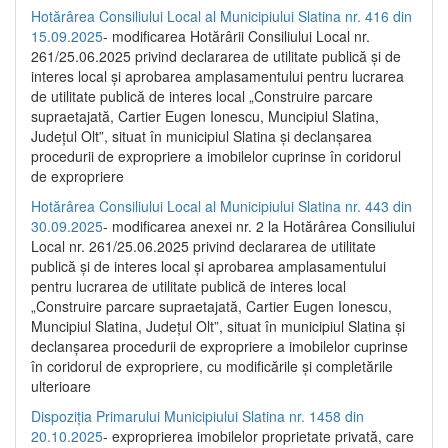
Hotărârea Consiliului Local al Municipiului Slatina nr. 416 din
15.09.2025
- modificarea Hotărârii Consiliului Local nr.
261/25.06.2025 privind declararea de utilitate publică și de
interes local și aprobarea amplasamentului pentru lucrarea
de utilitate publică de interes local „Construire parcare
supraetajată, Cartier Eugen Ionescu, Muncipiul Slatina,
Județul Olt”, situat în municipiul Slatina și declanșarea
procedurii de expropriere a imobilelor cuprinse în coridorul
de expropriere
Hotărârea Consiliului Local al Municipiului Slatina nr. 443 din
30.09.2025
- modificarea anexei nr. 2 la Hotărârea Consiliului
Local nr. 261/25.06.2025 privind declararea de utilitate
publică şi de interes local şi aprobarea amplasamentului
pentru lucrarea de utilitate publică de interes local
„Construire parcare supraetajată, Cartier Eugen Ionescu,
Muncipiul Slatina, Judeţul Olt”, situat în municipiul Slatina şi
declanşarea procedurii de expropriere a imobilelor cuprinse
în coridorul de expropriere, cu modificările şi completările
ulterioare
Dispoziția Primarului Municipiului Slatina nr. 1458 din
20.10.2025
- exproprierea imobilelor proprietate privată, care