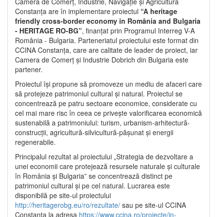
Camera de Comerț, Industrie, Navigație și Agricultură
Constanța are în implementare proiectul
“A heritage
friendly cross-border economy in România and Bulgaria
- HERITAGE RO-BG”
, finanțat prin Programul Interreg V-A
România - Bulgaria. Parteneriatul proiectului este format din
CCINA Constanța, care are calitate de leader de proiect, iar
Camera de Comerț și Industrie Dobrich din Bulgaria este
partener.
Proiectul își propune să promoveze un mediu de afaceri care
să protejeze patrimoniul cultural și natural. Proiectul se
concentrează pe patru sectoare economice, considerate cu
cel mai mare risc în ceea ce privește valorificarea economică
sustenabilă a patrimoniului: turism, urbanism-arhitectură-
construcții, agricultură-silvicultură-pășunat și energii
regenerabile.
Principalul rezultat al proiectului „Strategia de dezvoltare a
unei economii care protejează resursele naturale și culturale
în România și Bulgaria” se concentrează distinct pe
patrimoniul cultural și pe cel natural. Lucrarea este
disponibilă pe site-ul proiectului
http://heritagerobg.eu/ro/rezultate/
sau pe site-ul CCINA
Constanța la adresa
https://www.ccina.ro/proiecte/in-