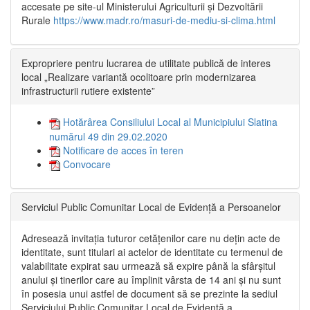
accesate pe site-ul Ministerului Agriculturii și Dezvoltării
Rurale
https://www.madr.ro/masuri-de-mediu-si-clima.html
Expropriere pentru lucrarea de utilitate publică de interes
local „Realizare variantă ocolitoare prin modernizarea
infrastructurii rutiere existente”
Hotărârea Consiliului Local al Municipiului Slatina
numărul 49 din 29.02.2020
Notificare de acces în teren
Convocare
Serviciul Public Comunitar Local de Evidență a Persoanelor
Adresează invitația tuturor cetățenilor care nu dețin acte de
identitate, sunt titulari ai actelor de identitate cu termenul de
valabilitate expirat sau urmează să expire până la sfârșitul
anului și tinerilor care au împlinit vârsta de 14 ani și nu sunt
în posesia unui astfel de document să se prezinte la sediul
Serviciului Public Comunitar Local de Evidență a