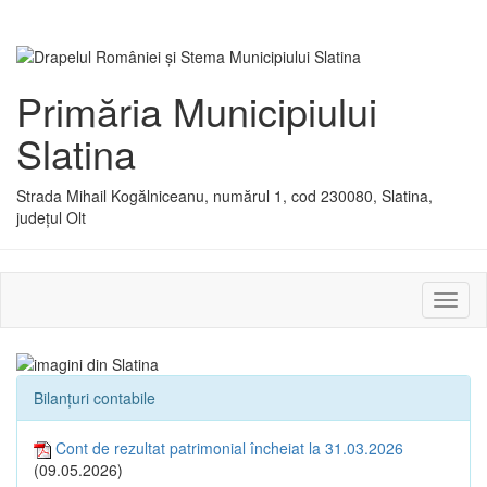
Primăria Municipiului
Slatina
Strada Mihail Kogălniceanu, numărul 1, cod 230080, Slatina,
județul Olt
Activ
sau
dezac
meniu
Bilanțuri contabile
Cont de rezultat patrimonial încheiat la 31.03.2026
(09.05.2026)