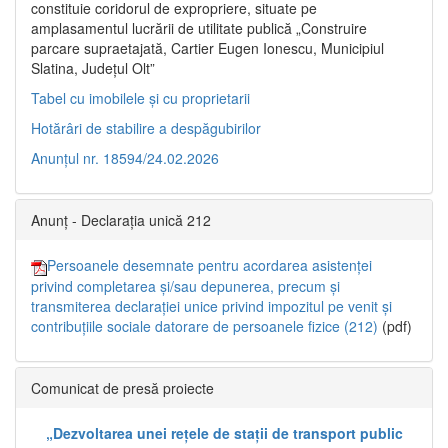
constituie coridorul de expropriere, situate pe
amplasamentul lucrării de utilitate publică „Construire
parcare supraetajată, Cartier Eugen Ionescu, Municipiul
Slatina, Județul Olt”
Tabel cu imobilele și cu proprietarii
Hotărâri de stabilire a despăgubirilor
Anunțul nr. 18594/24.02.2026
Anunț - Declarația unică 212
Persoanele desemnate pentru acordarea asistenței
privind completarea și/sau depunerea, precum și
transmiterea declarației unice privind impozitul pe venit și
contribuțiile sociale datorare de persoanele fizice (212)
(pdf)
Comunicat de presă proiecte
„Dezvoltarea unei rețele de stații de transport public