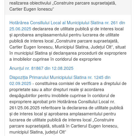
realizarea obiectivului „Construire parcare supraetajată,
Cartier Eugen Ionescu”
Hotărârea Consiliului Local al Municipiului Slatina nr. 261 din
25.06.2025
declararea de utilitate publică și de interes local
și aprobarea amplasamentului pentru lucrarea de utilitate
publică de interes local „Construire parcare supraetajată,
Cartier Eugen Ionescu, Municipiul Slatina, Județul Olt”, situat
în municipiul Slatina și declanșarea procedurii de expropriere
a imobilelor cuprinse în coridorul de expropriere
Anunțul nr. 81867 din 12.08.2025
Dispoziția Primarului Municipiului Slatina nr. 1245 din
02.09.2025
- constituirea comisiei de verificare a dreptului de
proprietate sau a altor drepturi reale și acordarea
despăgubirilor pentru imobilele cuprinse în coridorul de
expropriere aprobat prin Hotărârea Consiliului Local nr.
261/25.06.2025 referitoare la declararea de utilitate publică
și de interes local și aprobarea amplasamentului pentru
lucrarea de utilitate publică de interes local „Construire
parcare supraetajată, situată în Cartierul Eugen Ionescu,
municipiul Slatina, județul Olt”