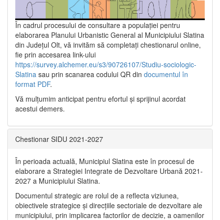
În cadrul procesului de consultare a populaţiei pentru
elaborarea Planului Urbanistic General al Municipiului Slatina
din Județul Olt, vă invităm să completați chestionarul online,
fie prin accesarea link-ului
https://survey.alchemer.eu/s3/90726107/Studiu-sociologic-
Slatina
sau prin scanarea codului QR din
documentul în
format PDF
.
Vă mulţumim anticipat pentru efortul şi sprijinul acordat
acestui demers.
Chestionar SIDU 2021-2027
În perioada actuală, Municipiul Slatina este în procesul de
elaborare a Strategiei Integrate de Dezvoltare Urbană 2021‐
2027 a Municipiului Slatina.
Documentul strategic are rolul de a reflecta viziunea,
obiectivele strategice și direcțiile sectoriale de dezvoltare ale
municipiului, prin implicarea factorilor de decizie, a oamenilor