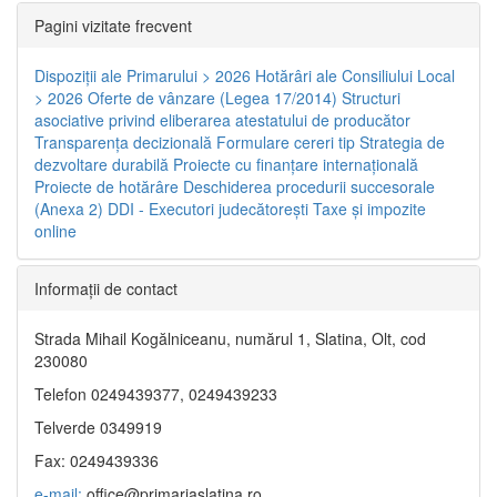
Pagini vizitate frecvent
Dispoziţii ale Primarului > 2026
Hotărâri ale Consiliului Local
> 2026
Oferte de vânzare (Legea 17/2014)
Structuri
asociative privind eliberarea atestatului de producător
Transparenţa decizională
Formulare cereri tip
Strategia de
dezvoltare durabilă
Proiecte cu finanţare internaţională
Proiecte de hotărâre
Deschiderea procedurii succesorale
(Anexa 2)
DDI - Executori judecătorești
Taxe şi impozite
online
Informaţii de contact
Strada Mihail Kogălniceanu, numărul 1, Slatina, Olt, cod
230080
Telefon 0249439377, 0249439233
Telverde 0349919
Fax: 0249439336
e-mail:
office@primariaslatina.ro