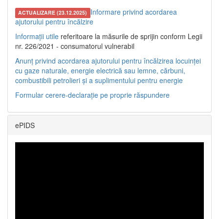
Informare privind acordarea
ACTUALIZARE (23.12.2025)
ajutorului pentru încălzire
Informații utile
referitoare la măsurile de sprijin conform Legii
nr. 226/2021 - consumatorul vulnerabil
Anunț privind acordarea ajutorului pentru încălzirea locuinței
cu gaze naturale, energie electrică sau lemne, cărbuni,
combustibili petrolieri și a suplimentului pentru energie
Formular cerere-declarație pe proprie răspundere
ePIDS