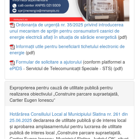
Ordonanța de urgență nr. 35/2025 privind introducerea
unui mecanism de sprijin pentru consumatorii casnici de
energie electrică aflați în situația de sărăcie energetică
(pdf)
Informații utile pentru beneficiarii tichetului electronic de
energie
(pdf)
Formular de solicitare a ajutorului
(conform platformei a
ePIDS
- Serviciul de Telecomunicații Speciale - STS) (pdf)
Exproprierea pentru cauză de utilitate publică pentru
realizarea obiectivului „Construire parcare supraetajată,
Cartier Eugen Ionescu”
Hotărârea Consiliului Local al Municipiului Slatina nr. 261 din
25.06.2025
declararea de utilitate publică și de interes local
și aprobarea amplasamentului pentru lucrarea de utilitate
publică de interes local „Construire parcare supraetajată,
Cartier Eugen Ionescu, Municipiul Slatina, Județul Olt”, situat