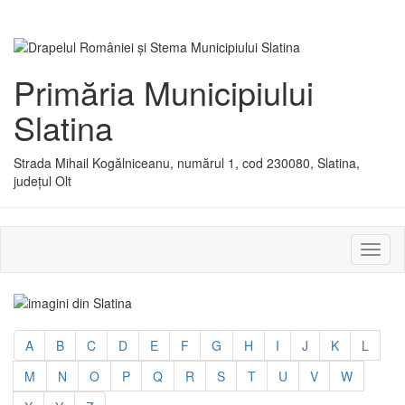
Primăria Municipiului
Slatina
Strada Mihail Kogălniceanu, numărul 1, cod 230080, Slatina,
județul Olt
Activ
sau
dezac
meniu
A
B
C
D
E
F
G
H
I
J
K
L
M
N
O
P
Q
R
S
T
U
V
W