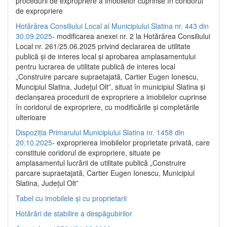
procedurii de expropriere a imobilelor cuprinse în coridorul
de expropriere
Hotărârea Consiliului Local al Municipiului Slatina nr. 443 din
30.09.2025
- modificarea anexei nr. 2 la Hotărârea Consiliului
Local nr. 261/25.06.2025 privind declararea de utilitate
publică şi de interes local şi aprobarea amplasamentului
pentru lucrarea de utilitate publică de interes local
„Construire parcare supraetajată, Cartier Eugen Ionescu,
Muncipiul Slatina, Judeţul Olt”, situat în municipiul Slatina şi
declanşarea procedurii de expropriere a imobilelor cuprinse
în coridorul de expropriere, cu modificările şi completările
ulterioare
Dispoziția Primarului Municipiului Slatina nr. 1458 din
20.10.2025
- exproprierea imobilelor proprietate privată, care
constituie coridorul de expropriere, situate pe
amplasamentul lucrării de utilitate publică „Construire
parcare supraetajată, Cartier Eugen Ionescu, Municipiul
Slatina, Județul Olt”
Tabel cu imobilele și cu proprietarii
Hotărâri de stabilire a despăgubirilor