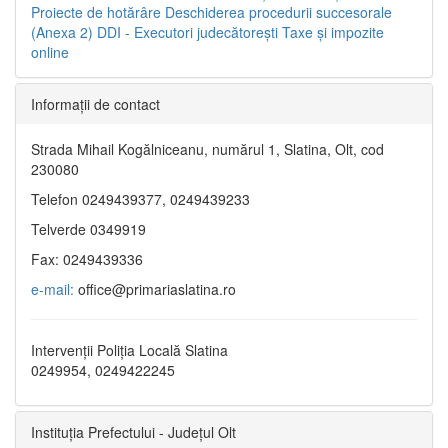
Proiecte de hotărâre
Deschiderea procedurii succesorale
(Anexa 2)
DDI - Executori judecătorești
Taxe şi impozite
online
Informaţii de contact
Strada Mihail Kogălniceanu, numărul 1, Slatina, Olt, cod
230080
Telefon 0249439377, 0249439233
Telverde 0349919
Fax: 0249439336
e-mail:
office@primariaslatina.ro
Intervenții Poliția Locală Slatina
0249954, 0249422245
Instituția Prefectului - Județul Olt