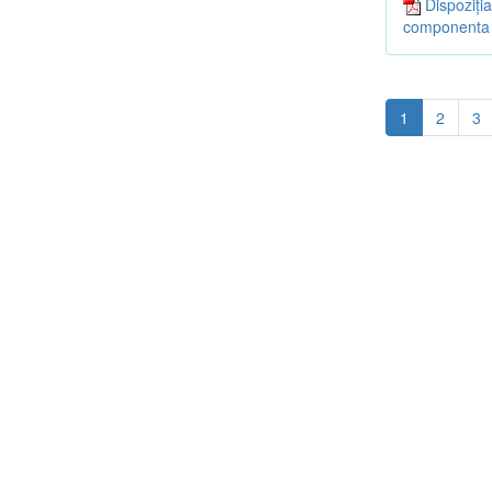
Dispoziția
componenta a
1
2
3