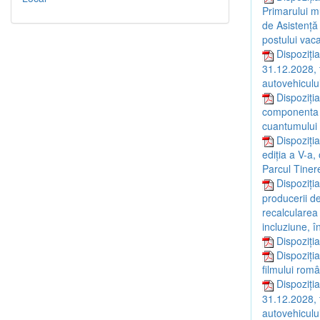
Primarului mu
de Asistență
postului vaca
Dispoziția
31.12.2028, 
autovehiculul
Dispoziți
componenta a
cuantumului 
Dispoziți
ediția a V-a,
Parcul Tinere
Dispoziți
producerii d
recalcularea
incluziune, 
Dispoziți
Dispoziți
filmului rom
Dispoziția
31.12.2028, 
autovehiculul