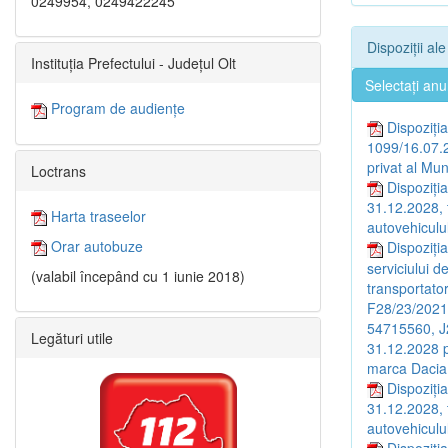
0249954, 0249422245
Dispoziții al
Instituția Prefectului - Județul Olt
Selectați anu
Program de audiențe
Dispoziția
1099/16.07.2
privat al Mun
Loctrans
Dispoziția
31.12.2028, 
Harta traseelor
autovehiculul
Orar autobuze
Dispoziția
serviciului d
(valabil începând cu 1 iunie 2018)
transportat
F28/23/2021
54715560, J20
Legături utile
31.12.2028 p
marca Dacia
Dispoziția
31.12.2028, 
autovehiculul
Dispoziți