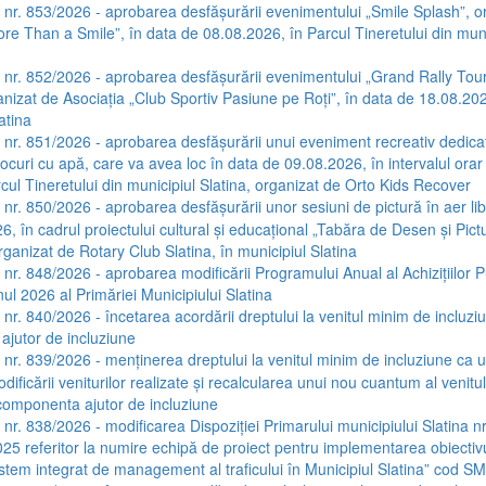
a nr. 853/2026 - aprobarea desfășurării evenimentului „Smile Splash”, o
ore Than a Smile”, în data de 08.08.2026, în Parcul Tineretului din muni
a nr. 852/2026 - aprobarea desfășurării evenimentului „Grand Rally Tou
anizat de Asociația „Club Sportiv Pasiune pe Roți”, în data de 18.08.202
atina
a nr. 851/2026 - aprobarea desfășurării unui eveniment recreativ dedicat 
ocuri cu apă, care va avea loc în data de 09.08.2026, în intervalul orar
cul Tineretului din municipiul Slatina, organizat de Orto Kids Recover
 nr. 850/2026 - aprobarea desfășurării unor sesiuni de pictură în aer lib
, în cadrul proiectului cultural și educațional „Tabăra de Desen și Pictu
ganizat de Rotary Club Slatina, în municipiul Slatina
a nr. 848/2026 - aprobarea modificării Programului Anual al Achizițiilor 
nul 2026 al Primăriei Municipiului Slatina
 nr. 840/2026 - încetarea acordării dreptului la venitul minim de incluzi
jutor de incluziune
a nr. 839/2026 - menținerea dreptului la venitul minim de incluziune ca 
dificării veniturilor realizate și recalcularea unui nou cuantum al venit
 componenta ajutor de incluziune
 nr. 838/2026 - modificarea Dispoziției Primarului municipiului Slatina nr
25 referitor la numire echipă de proiect pentru implementarea obiectivu
istem integrat de management al traficului în Municipiul Slatina” cod 