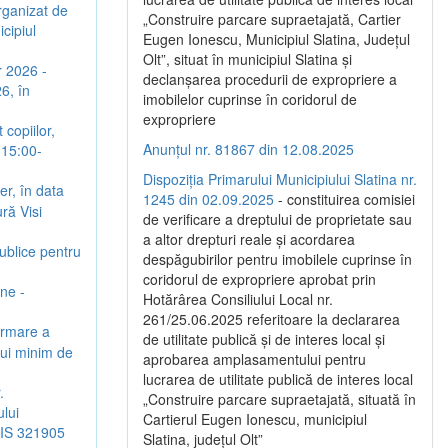
rganizat de
„Construire parcare supraetajată, Cartier
cipiul
Eugen Ionescu, Municipiul Slatina, Județul
Olt”, situat în municipiul Slatina și
r 2026 -
declanșarea procedurii de expropriere a
6, în
imobilelor cuprinse în coridorul de
expropriere
copiilor,
Anunțul nr. 81867 din 12.08.2025
 15:00-
Dispoziția Primarului Municipiului Slatina nr.
er, în data
1245 din 02.09.2025
- constituirea comisiei
ră Visi
de verificare a dreptului de proprietate sau
a altor drepturi reale și acordarea
Publice pentru
despăgubirilor pentru imobilele cuprinse în
coridorul de expropriere aprobat prin
une -
Hotărârea Consiliului Local nr.
261/25.06.2025 referitoare la declararea
urmare a
de utilitate publică și de interes local și
ului minim de
aprobarea amplasamentului pentru
lucrarea de utilitate publică de interes local
.
„Construire parcare supraetajată, situată în
lui
Cartierul Eugen Ionescu, municipiul
SMIS 321905
Slatina, județul Olt”