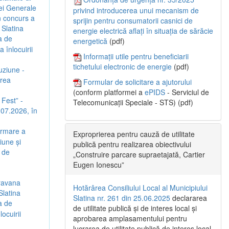
iei Generale
privind introducerea unui mecanism de
n concurs a
sprijin pentru consumatorii casnici de
 Slatina
energie electrică aflați în situația de sărăcie
a de
energetică
(pdf)
înlocuirii
Informații utile pentru beneficiarii
tichetului electronic de energie
(pdf)
uziune -
irea
Formular de solicitare a ajutorului
(conform platformei a
ePIDS
- Serviciul de
 Fest” -
Telecomunicații Speciale - STS) (pdf)
5.07.2026, în
urmare a
Exproprierea pentru cauză de utilitate
iune și
publică pentru realizarea obiectivului
 de
„Construire parcare supraetajată, Cartier
Eugen Ionescu”
aravana
Hotărârea Consiliului Local al Municipiului
Slatina
Slatina nr. 261 din 25.06.2025
declararea
a de
de utilitate publică și de interes local și
ocuirii
aprobarea amplasamentului pentru
lucrarea de utilitate publică de interes local