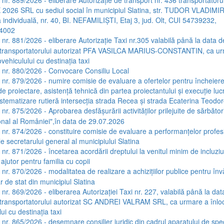
026 SRL cu sediul social în municipiul Slatina, str. TUDOR VLADIMI
 individuală, nr. 40, BI. NEFAMILIŞTI, Etaj 3, jud. Olt, CUI 54739232,
4002
a nr. 881/2026 - eliberare Autorizaţie Taxi nr.305 valabilă până la data d
 transportatorului autorizat PFA VASILCA MARIUS-CONSTANTIN, ca u
ovehiculului cu destinaţia taxi
a nr. 880/2026 - Convocare Consiliu Local
a nr. 879/2026 - numire comisie de evaluare a ofertelor pentru încheier
de proiectare, asistenţă tehnică din partea proiectantului şi execuţie lucr
istematizare rutieră intersecţia strada Recea şi strada Ecaterina Teodor
 nr. 875/2026 - Aprobarea desfăşurării activităţilor prilejuite de sărbători
onal al României",în data de 29.07.2026
a nr. 874/2026 - constituire comisie de evaluare a performanţelor profes
le secretarului general al municipiului Slatina
 nr. 871/2026 - încetarea acordării dreptului la venitul minim de incluzi
jutor pentru familia cu copii
a nr. 870/2026 - modalitatea de realizare a achizițiilor publice pentru în
r de stat din municipiul Slatina
 nr. 869/2026 - eliberarea Autorizației Taxi nr. 227, valabilă până la dat
transportatorului autorizat SC ANDREI VALRAM SRL, ca urmare a înlocu
ui cu destinația taxi
 nr. 865/2026 - desemnare consilier juridic din cadrul aparatului de spec