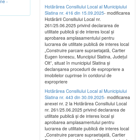
une -
Hotărârea Consiliului Local al Municipiului
Slatina nr. 416 din 15.09.2025
- modificarea
Hotărârii Consiliului Local nr.
261/25.06.2025 privind declararea de
utilitate publică și de interes local și
aprobarea amplasamentului pentru
lucrarea de utilitate publică de interes local
„Construire parcare supraetajată, Cartier
Eugen Ionescu, Muncipiul Slatina, Județul
Olt”, situat în municipiul Slatina și
declanșarea procedurii de expropriere a
imobilelor cuprinse în coridorul de
expropriere
Hotărârea Consiliului Local al Municipiului
Slatina nr. 443 din 30.09.2025
- modificarea
anexei nr. 2 la Hotărârea Consiliului Local
nr. 261/25.06.2025 privind declararea de
utilitate publică şi de interes local şi
aprobarea amplasamentului pentru
lucrarea de utilitate publică de interes local
„Construire parcare supraetajată, Cartier