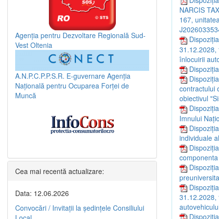
NARCIS TAX 2
167, unitatea
J202603353
Agenția pentru Dezvoltare Regională Sud-
Dispoziți
Vest Oltenia
31.12.2028,
înlocuirii aut
Dispoziți
A.N.P.C.P.P.S.R.
E-guvernare
Agenția
Dispoziți
Națională pentru Ocuparea Forței de
contractului 
Muncă
obiectivul "S
Dispoziția
Imnului Naţi
Dispoziți
individuale a
Dispoziția
componenta a
Dispoziți
Cea mai recentă actualizare:
preuniversita
Dispoziția
Data: 12.06.2026
31.12.2028, 
autovehiculul
Convocări / Invitaţii la şedinţele Consiliului
Dispoziția
Local