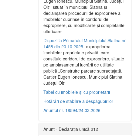
Eugen Ionescu, Muncipiul Slatina, Judeţul
Olt”, situat în municipiul Slatina şi
declanşarea procedurii de expropriere a
imobilelor cuprinse în coridorul de
expropriere, cu modificările şi completările
ulterioare
Dispoziția Primarului Municipiului Slatina nr.
1458 din 20.10.2025
- exproprierea
imobilelor proprietate privată, care
constituie coridorul de expropriere, situate
pe amplasamentul lucrării de utilitate
publică „Construire parcare supraetajată,
Cartier Eugen Ionescu, Municipiul Slatina,
Județul Olt”
Tabel cu imobilele și cu proprietarii
Hotărâri de stabilire a despăgubirilor
Anunțul nr. 18594/24.02.2026
Anunț - Declarația unică 212