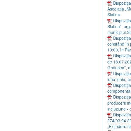
Dispoziți
Asociația „M
Slatina
Dispoziți
Slatina”, org
municipiul Sl
Dispoziți
constând în j
19:00, în Par
Dispoziția
de 18.07.2026
Ghencea”, or
Dispoziți
luna iunie, a
Dispoziția
componenta a
Dispoziți
producerii mo
incluziune -
Dispoziția
274/03.04.20
„Extindere s