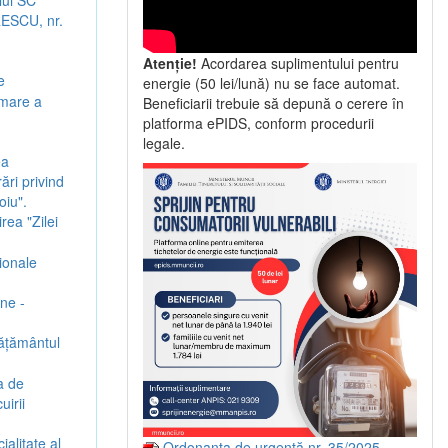
RESCU, nr.
Atenție!
Acordarea suplimentului pentru
e
energie (50 lei/lună) nu se face automat.
rmare a
Beneficiarii trebuie să depună o cerere în
platforma ePIDS, conform procedurii
legale.
ea
ări privind
oiu".
rea "Zilei
ionale
une -
vățământul
a de
irii
ialitate al
Ordonanța de urgență nr. 35/2025