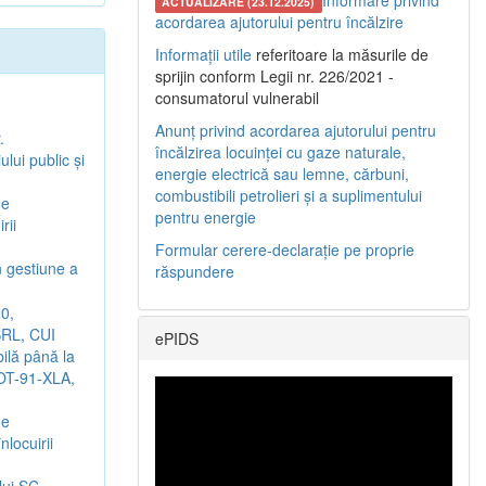
Informare privind
ACTUALIZARE (23.12.2025)
acordarea ajutorului pentru încălzire
Informații utile
referitoare la măsurile de
sprijin conform Legii nr. 226/2021 -
consumatorul vulnerabil
Anunț privind acordarea ajutorului pentru
.
încălzirea locuinței cu gaze naturale,
lui public şi
energie electrică sau lemne, cărbuni,
combustibili petrolieri și a suplimentului
de
pentru energie
rii
Formular cerere-declarație pe proprie
n gestiune a
răspundere
0,
SRL, CUI
ePIDS
bilă până la
 OT-91-XLA,
de
locuirii
lui SC