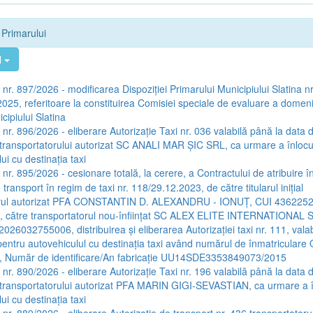
e Primarului
l
 nr. 897/2026 - modificarea Dispoziţiei Primarului Municipiului Slatina nr
025, referitoare la constituirea Comisiei speciale de evaluare a domeniu
icipiului Slatina
 nr. 896/2026 - eliberare Autorizaţie Taxi nr. 036 valabilă până la data 
transportatorului autorizat SC ANALI MAR ŞIC SRL, ca urmare a înlocui
ui cu destinaţia taxi
 nr. 895/2026 - cesionare totală, la cerere, a Contractului de atribuire î
e transport în regim de taxi nr. 118/29.12.2023, de către titularul iniţial
orul autorizat PFA CONSTANTIN D. ALEXANDRU - IONUŢ, CUI 4362252
, către transportatorul nou-înfiinţat SC ALEX ELITE INTERNATIONAL 
26032755006, distribuirea şi eliberarea Autorizaţiei taxi nr. 111, vala
entru autovehiculul cu destinaţia taxi având numărul de înmatriculare
, Număr de identificare/An fabricaţie UU14SDE3353849073/2015
 nr. 890/2026 - eliberare Autorizaţie Taxi nr. 196 valabilă până la data 
transportatorului autorizat PFA MARIN GIGI-SEVASTIAN, ca urmare a în
ui cu destinaţia taxi
a nr. 889/2026 - eliberare Autorizaţie de transport nr. 436 transportatoru