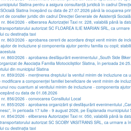
nicipiului Slatina pentru a asigura consultanță juridică în cadrul Direcț
 SOcială Slatina începând cu data de 27.07.2026 până la ocuparea pri
nt de consilier juridic din cadrul Direcției Generale de Asistență Socială
 nr. 864/2026 - eliberarea Autorizației Taxi nr. 228, valabilă până la dat
transportatorului autorizat SC FLOAREA ILIE MARIAN SRL, ca urmare a 
ui cu destinația taxi
a nr. 863/2026 - aprobarea cererii de acordare drept venit minim de incl
jutor de incluziune și componenta ajutor pentru familia cu copii; stabil
acestuia
a nr. 860/2026 - aprobarea desfășurării evenimentului „South Side Biker
 organizat de Asociația Familia Motocicliștilor Slatina, în perioada 24-2
tului din municipiul Slatina
a nr. 859/2026 - menținerea dreptului la venitul minim de incluziune ca 
e modificare a componenței familiei beneficiare de venit minim de incluz
 unui nou cuantum al venitului minim de incluziune - componenta ajutor
începând cu data de 01.08.2026
a nr. 856/2026 - convocarea Consiliului Local
a nr. 855/2026 - aprobarea organizării și desfășurării evenimentului „C
ânesc”, în perioada 17 iulie - 9 august 2026, pe Esplanada municipiului 
 nr. 854/2026 - eliberarea Autorizației Taxi nr. 050, valabilă până la dat
transportatorului autorizat SC SCOBY VASITRANS SRL, ca urmare a înl
ui cu destinația taxi