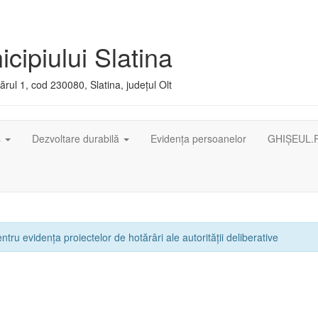
cipiului Slatina
rul 1, cod 230080, Slatina, județul Olt
ș
Dezvoltare durabilă
Evidența persoanelor
GHIȘEUL.
ntru evidența proiectelor de hotărâri ale autorității deliberative