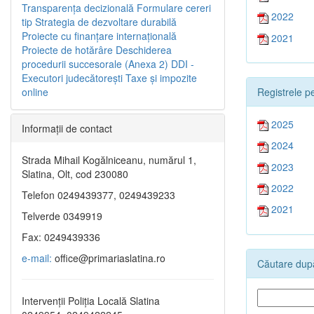
Transparenţa decizională
Formulare cereri
2022
tip
Strategia de dezvoltare durabilă
Proiecte cu finanţare internaţională
2021
Proiecte de hotărâre
Deschiderea
procedurii succesorale (Anexa 2)
DDI -
Executori judecătorești
Taxe şi impozite
Registrele pe
online
2025
Informaţii de contact
2024
Strada Mihail Kogălniceanu, numărul 1,
2023
Slatina, Olt, cod 230080
2022
Telefon 0249439377, 0249439233
2021
Telverde 0349919
Fax: 0249439336
e-mail:
office@primariaslatina.ro
Căutare după
Intervenții Poliția Locală Slatina