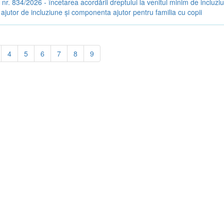
 nr. 834/2026 - încetarea acordării dreptului la venitul minim de incluzi
jutor de incluziune și componenta ajutor pentru familia cu copii
4
5
6
7
8
9