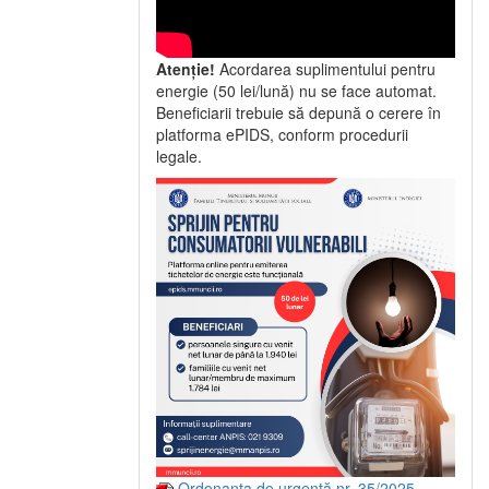
Atenție!
Acordarea suplimentului pentru
energie (50 lei/lună) nu se face automat.
Beneficiarii trebuie să depună o cerere în
platforma ePIDS, conform procedurii
legale.
Ordonanța de urgență nr. 35/2025