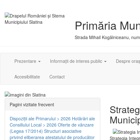
Primăria Muni
Strada Mihail Kogălniceanu, numă
Prezentare
Informații de interes public
Despre ora
Accesibilitate
Contact
Pagini vizitate frecvent
Strateg
Municip
Dispoziţii ale Primarului > 2026
Hotărâri ale
Consiliului Local > 2026
Oferte de vânzare
(Legea 17/2014)
Structuri asociative
privind eliberarea atestatului de producător
Strategia Integ