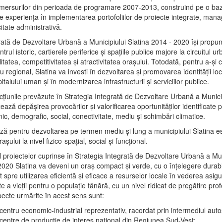
mersurilor din perioada de programare 2007-2013, construind pe o baz
e experienţa în implementarea portofoliilor de proiecte integrate, ma
itate administrativă.
rată de Dezvoltare Urbană a Municipiului Slatina 2014 - 2020 își propu
rul istoric, cartierele periferice şi spaţiile publice majore la circuitul 
litatea, competitivitatea şi atractivitatea oraşului. Totodată, pentru a-şi 
u regional, Slatina va investi în dezvoltarea şi promovarea identităţii loc
talului uman şi în modernizarea infrastructurii şi serviciilor publice.
acţiunile prevăzute în Strategia Integrată de Dezvoltare Urbană a Municip
ază depășirea provocărilor şi valorificarea oportunităţilor identificate p
ic, demografic, social, conectivitate, mediu şi schimbări climatice.
ază pentru dezvoltarea pe termen mediu şi lung a municipiului Slatina e
şului la nivel fizico-spaţial, social şi funcţional.
l proiectelor cuprinse în Strategia Integrată de Dezvoltare Urbană a Mun
2020 Slatina va deveni un oraş compact şi verde, cu o înţelegere durabil
 spre utilizarea eficientă şi eficace a resurselor locale în vederea asigur
ate a vieţii pentru o populaţie tânără, cu un nivel ridicat de pregătire pro
pecte urmărite în acest sens sunt:
 centru economic-industrial reprezentativ, racordat prin intermediul autos
 centre de producţie de interes naţional din Regiunea Sud-Vest;