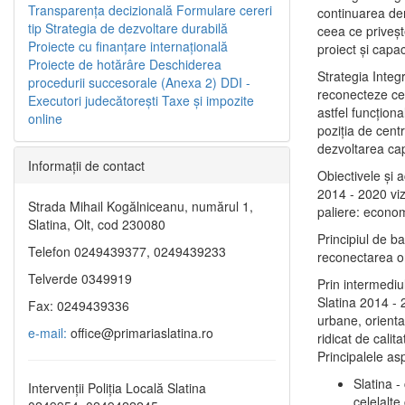
Transparenţa decizională
Formulare cereri
continuarea de
tip
Strategia de dezvoltare durabilă
ceea ce priveşt
Proiecte cu finanţare internaţională
proiect și capac
Proiecte de hotărâre
Deschiderea
Strategia Integ
procedurii succesorale (Anexa 2)
DDI -
reconecteze cent
Executori judecătorești
Taxe şi impozite
astfel funcţiona
online
poziţia de centr
dezvoltarea capi
Informaţii de contact
Obiectivele şi 
2014 - 2020 vize
Strada Mihail Kogălniceanu, numărul 1,
paliere: econom
Slatina, Olt, cod 230080
Principiul de b
Telefon 0249439377, 0249439233
reconectarea ora
Telverde 0349919
Prin intermediu
Slatina 2014 - 
Fax: 0249439336
urbane, orientat
e-mail:
office@primariaslatina.ro
ridicat de calit
Principalele as
Slatina -
Intervenții Poliția Locală Slatina
celelalte