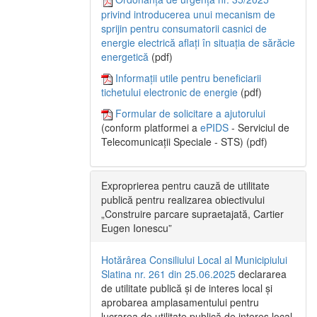
privind introducerea unui mecanism de
sprijin pentru consumatorii casnici de
energie electrică aflați în situația de sărăcie
energetică
(pdf)
Informații utile pentru beneficiarii
tichetului electronic de energie
(pdf)
Formular de solicitare a ajutorului
(conform platformei a
ePIDS
- Serviciul de
Telecomunicații Speciale - STS) (pdf)
Exproprierea pentru cauză de utilitate
publică pentru realizarea obiectivului
„Construire parcare supraetajată, Cartier
Eugen Ionescu”
Hotărârea Consiliului Local al Municipiului
Slatina nr. 261 din 25.06.2025
declararea
de utilitate publică și de interes local și
aprobarea amplasamentului pentru
lucrarea de utilitate publică de interes local