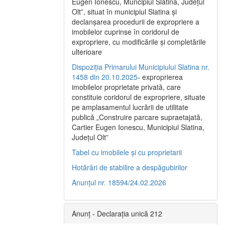
Eugen Ionescu, Muncipiul Slatina, Judeţul
Olt”, situat în municipiul Slatina şi
declanşarea procedurii de expropriere a
imobilelor cuprinse în coridorul de
expropriere, cu modificările şi completările
ulterioare
Dispoziția Primarului Municipiului Slatina nr.
1458 din 20.10.2025
- exproprierea
imobilelor proprietate privată, care
constituie coridorul de expropriere, situate
pe amplasamentul lucrării de utilitate
publică „Construire parcare supraetajată,
Cartier Eugen Ionescu, Municipiul Slatina,
Județul Olt”
Tabel cu imobilele și cu proprietarii
Hotărâri de stabilire a despăgubirilor
Anunțul nr. 18594/24.02.2026
Anunț - Declarația unică 212