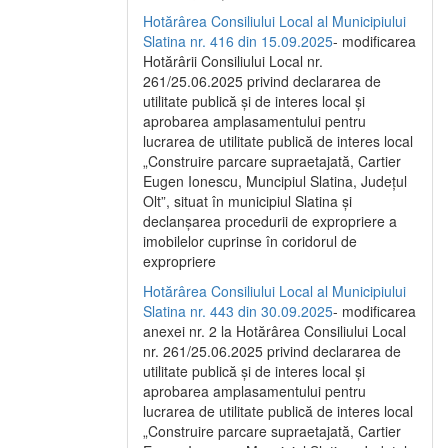
Hotărârea Consiliului Local al Municipiului
Slatina nr. 416 din 15.09.2025
- modificarea
Hotărârii Consiliului Local nr.
261/25.06.2025 privind declararea de
utilitate publică și de interes local și
aprobarea amplasamentului pentru
lucrarea de utilitate publică de interes local
„Construire parcare supraetajată, Cartier
Eugen Ionescu, Muncipiul Slatina, Județul
Olt”, situat în municipiul Slatina și
declanșarea procedurii de expropriere a
imobilelor cuprinse în coridorul de
expropriere
Hotărârea Consiliului Local al Municipiului
Slatina nr. 443 din 30.09.2025
- modificarea
anexei nr. 2 la Hotărârea Consiliului Local
nr. 261/25.06.2025 privind declararea de
utilitate publică şi de interes local şi
aprobarea amplasamentului pentru
lucrarea de utilitate publică de interes local
„Construire parcare supraetajată, Cartier