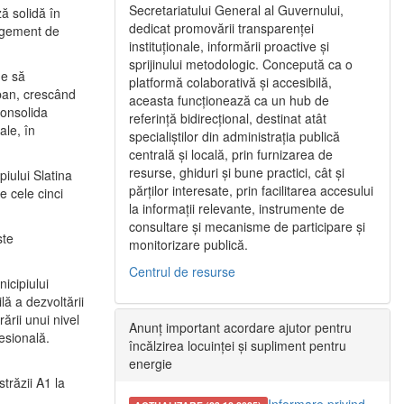
Secretariatului General al Guvernului,
ă solidă în
dedicat promovării transparenței
nagement de
instituționale, informării proactive și
sprijinului metodologic. Concepută ca o
ne să
platformă colaborativă și accesibilă,
urban, crescând
aceasta funcționează ca un hub de
consolida
referință bidirecțional, destinat atât
ale, în
specialiștilor din administrația publică
centrală și locală, prin furnizarea de
resurse, ghiduri și bune practici, cât și
iului Slatina
părților interesate, prin facilitarea accesului
e cele cinci
la informații relevante, instrumente de
consultare și mecanisme de participare și
ste
monitorizare publică.
Centrul de resurse
icipiului
ă a dezvoltării
ării unui nivel
Anunț important acordare ajutor pentru
fesională.
încălzirea locuinței și supliment pentru
energie
trăzii A1 la