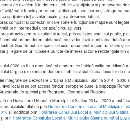
 centru de excelenţă în domeniul tehnic – sprijinirea şi promovarea dezv
 învăţământ tehnic performant şi dialogul, menţinerea şi atragerea maril
 cu sprijinirea iniţiativelor locale şi a antreprenoriatului;
 oraş compact şi conectat în care zonele funcţionale majore sunt legate 
rală prin intermediul unor axe/ circulații verzi;
oraş atractiv pentru locuitori şi turişti, prin calitatea spaţiului public, pi
 centrală preponderent pietonală, ce evidenţiază identitatea dublă a ora
dustrial. Spaţiile publice specifice celor două centre (centrul istoric şi c
te şi legate de principalele puncte de interes şi zone rezidenţiale din o
.
anului 2020 va fi un oraş tânăr şi modern, ce îmbină calitatea ridicată a 
hiului târg cu excelenţa în domeniul tehnic şi stabilitatea locurilor de m
iei Integrate de Dezvoltare Urbană a Municipiului Slatina 2014 - 2020
a nivel local şi se pot accesa fonduri europene puse la dispoziţia Român
tructurale, în special prin Programul Operațional Regional.
rată de Dezvoltare Urbană a Municipiului Slatina 2014 - 2020 a fost îns
al municipiului Slatina prin
Hotărârea Consiliului Local al Municipiului S
2016
și modificat prin
Hotărârea Consiliului Local al Municipiului Slatin
și prin
Hotărârea Consiliului Local al Municipiului Slatina numărul 202