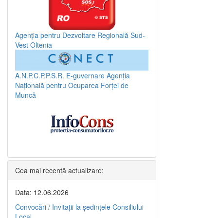
Agenția pentru Dezvoltare Regională Sud-
Vest Oltenia
A.N.P.C.P.P.S.R.
E-guvernare
Agenția
Națională pentru Ocuparea Forței de
Muncă
Cea mai recentă actualizare:
Data: 12.06.2026
Convocări / Invitaţii la şedinţele Consiliului
Local