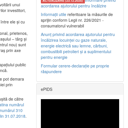
Informare privind
ACTUALIZARE (23.12.2025)
oltării unui
acordarea ajutorului pentru încălzire
or investitori,
Informații utile
referitoare la măsurile de
sprijin conform Legii nr. 226/2021 -
între ele şi cu
consumatorul vulnerabil
etonal, prietenos,
Anunț privind acordarea ajutorului pentru
şului – târg şi
încălzirea locuinței cu gaze naturale,
entrul nou) sunt
energie electrică sau lemne, cărbuni,
raş prin axe
combustibili petrolieri și a suplimentului
pentru energie
spaţiului public
Formular cerere-declarație pe proprie
uncă.
răspundere
 se pot demara
iei prin
ePIDS
uşită de către
latina numărul
a numărul 310
 din 31.07.2018
.