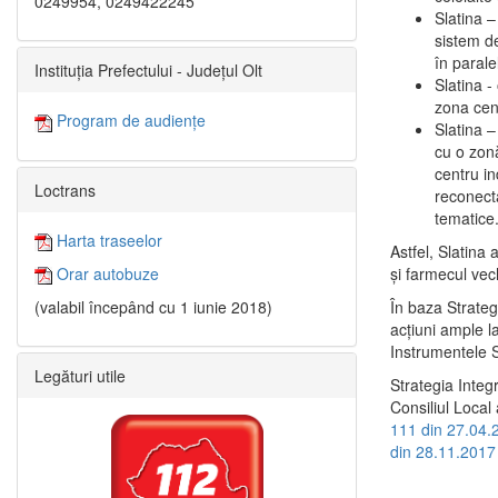
0249954, 0249422245
Slatina –
sistem de
în paralel
Instituția Prefectului - Județul Olt
Slatina -
zona cent
Program de audiențe
Slatina – 
cu o zonă
centru in
Loctrans
reconecta
tematice
Harta traseelor
Astfel, Slatina 
şi farmecul vec
Orar autobuze
În baza Strateg
(valabil începând cu 1 iunie 2018)
acţiuni ample l
Instrumentele S
Legături utile
Strategia Integ
Consiliul Local 
111 din 27.04.
din 28.11.2017