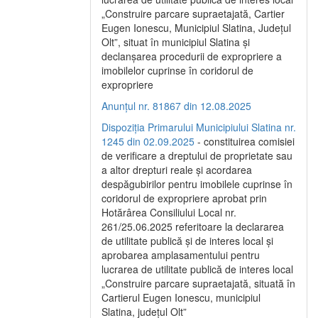
„Construire parcare supraetajată, Cartier
Eugen Ionescu, Municipiul Slatina, Județul
Olt”, situat în municipiul Slatina și
declanșarea procedurii de expropriere a
imobilelor cuprinse în coridorul de
expropriere
Anunțul nr. 81867 din 12.08.2025
Dispoziția Primarului Municipiului Slatina nr.
1245 din 02.09.2025
- constituirea comisiei
de verificare a dreptului de proprietate sau
a altor drepturi reale și acordarea
despăgubirilor pentru imobilele cuprinse în
coridorul de expropriere aprobat prin
Hotărârea Consiliului Local nr.
261/25.06.2025 referitoare la declararea
de utilitate publică și de interes local și
aprobarea amplasamentului pentru
lucrarea de utilitate publică de interes local
„Construire parcare supraetajată, situată în
Cartierul Eugen Ionescu, municipiul
Slatina, județul Olt”