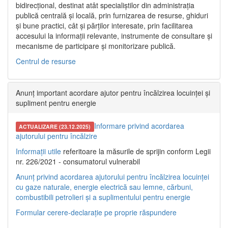
bidirecțional, destinat atât specialiștilor din administrația
publică centrală și locală, prin furnizarea de resurse, ghiduri
și bune practici, cât și părților interesate, prin facilitarea
accesului la informații relevante, instrumente de consultare și
mecanisme de participare și monitorizare publică.
Centrul de resurse
Anunț important acordare ajutor pentru încălzirea locuinței și
supliment pentru energie
Informare privind acordarea
ACTUALIZARE (23.12.2025)
ajutorului pentru încălzire
Informații utile
referitoare la măsurile de sprijin conform Legii
nr. 226/2021 - consumatorul vulnerabil
Anunț privind acordarea ajutorului pentru încălzirea locuinței
cu gaze naturale, energie electrică sau lemne, cărbuni,
combustibili petrolieri și a suplimentului pentru energie
Formular cerere-declarație pe proprie răspundere