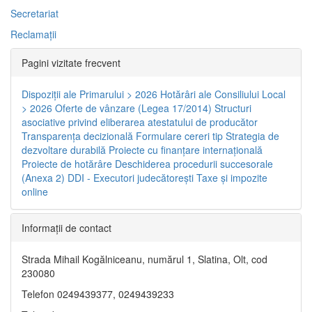
Secretariat
Reclamaţii
Pagini vizitate frecvent
Dispoziţii ale Primarului > 2026
Hotărâri ale Consiliului Local
> 2026
Oferte de vânzare (Legea 17/2014)
Structuri
asociative privind eliberarea atestatului de producător
Transparenţa decizională
Formulare cereri tip
Strategia de
dezvoltare durabilă
Proiecte cu finanţare internaţională
Proiecte de hotărâre
Deschiderea procedurii succesorale
(Anexa 2)
DDI - Executori judecătorești
Taxe şi impozite
online
Informaţii de contact
Strada Mihail Kogălniceanu, numărul 1, Slatina, Olt, cod
230080
Telefon 0249439377, 0249439233