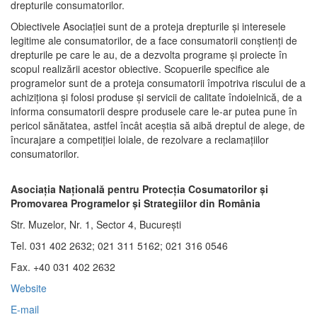
drepturile consumatorilor.
Obiectivele Asociaţiei sunt de a proteja drepturile şi interesele
legitime ale consumatorilor, de a face consumatorii conştienţi de
drepturile pe care le au, de a dezvolta programe şi proiecte în
scopul realizării acestor obiective. Scopuerile specifice ale
programelor sunt de a proteja consumatorii împotriva riscului de a
achiziţiona şi folosi produse şi servicii de calitate îndoielnică, de a
informa consumatorii despre produsele care le-ar putea pune în
pericol sănătatea, astfel încât aceştia să aibă dreptul de alege, de
încurajare a competiţiei loiale, de rezolvare a reclamaţiilor
consumatorilor.
Asociaţia Naţională pentru Protecţia Cosumatorilor şi
Promovarea Programelor şi Strategiilor din România
Str. Muzelor, Nr. 1, Sector 4, Bucureşti
Tel. 031 402 2632; 021 311 5162; 021 316 0546
Fax. +40 031 402 2632
Website
E-mail