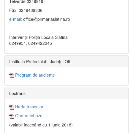
Telverde 0349919
Fax: 0249439336
e-mail:
office@primariaslatina.ro
Intervenții Poliția Locală Slatina
0249954, 0249422245
Instituția Prefectului - Județul Olt
Program de audiențe
Loctrans
Harta traseelor
Orar autobuze
(valabil începând cu 1 iunie 2018)