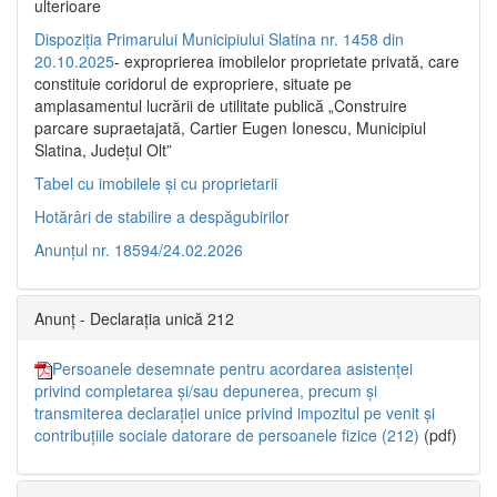
ulterioare
Dispoziția Primarului Municipiului Slatina nr. 1458 din
20.10.2025
- exproprierea imobilelor proprietate privată, care
constituie coridorul de expropriere, situate pe
amplasamentul lucrării de utilitate publică „Construire
parcare supraetajată, Cartier Eugen Ionescu, Municipiul
Slatina, Județul Olt”
Tabel cu imobilele și cu proprietarii
Hotărâri de stabilire a despăgubirilor
Anunțul nr. 18594/24.02.2026
Anunț - Declarația unică 212
Persoanele desemnate pentru acordarea asistenței
privind completarea și/sau depunerea, precum și
transmiterea declarației unice privind impozitul pe venit și
contribuțiile sociale datorare de persoanele fizice (212)
(pdf)