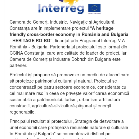
Camera de Comerț, Industrie, Navigație și Agricultură
Constanța are în implementare proiectul
“A heritage
friendly cross-border economy in România and Bulgaria
- HERITAGE RO-BG”
, finanțat prin Programul Interreg V-A
România - Bulgaria. Parteneriatul proiectului este format din
CCINA Constanța, care are calitate de leader de proiect, iar
Camera de Comerț și Industrie Dobrich din Bulgaria este
partener.
Proiectul își propune să promoveze un mediu de afaceri care
să protejeze patrimoniul cultural și natural. Proiectul se
concentrează pe patru sectoare economice, considerate cu
cel mai mare risc în ceea ce privește valorificarea economică
sustenabilă a patrimoniului: turism, urbanism-arhitectură-
construcții, agricultură-silvicultură-pășunat și energii
regenerabile.
Principalul rezultat al proiectului „Strategia de dezvoltare a
unei economii care protejează resursele naturale și culturale
în România și Bulgaria” se concentrează distinct pe