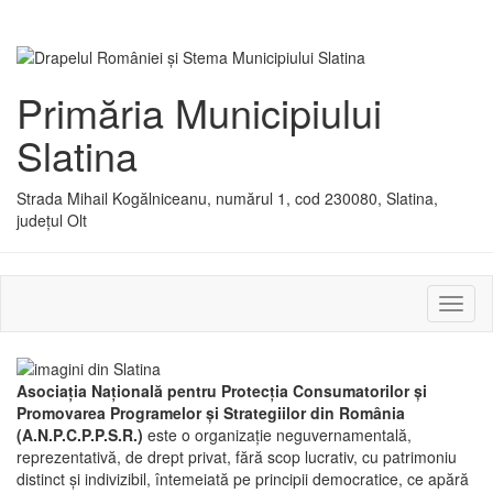
Primăria Municipiului
Slatina
Strada Mihail Kogălniceanu, numărul 1, cod 230080, Slatina,
județul Olt
Activ
sau
dezac
meniu
Asociaţia Naţională pentru Protecţia Consumatorilor şi
Promovarea Programelor şi Strategiilor din România
(A.N.P.C.P.P.S.R.)
este o organizaţie neguvernamentală,
reprezentativă, de drept privat, fără scop lucrativ, cu patrimoniu
distinct şi indivizibil, întemeiată pe principii democratice, ce apără