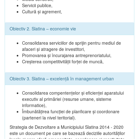
Servicii publice,
Cultură şi agrement,
Obiectiv 2. Slatina – economie vie
Consolidarea serviciilor de sprijin pentru mediul de
afaceri şi atragere de investitori,
Promovarea şi încurajarea antreprenoriatului,
Creşterea competitivităţii forţei de muncă,
Obiectiv 3. Slatina – excelenţă în management urban
Consolidarea compentenţelor şi eficienţei aparatului
executiv al primăriei (resurse umane, sisteme
informatice),
Îmbunătăţirea funcţiei de planficare şi coordonare
(parteneri la nivel teritorial).
Strategia de Dezvoltare a Municipiului Slatina 2014 - 2020
este un document pe care se bazează deciziile autorităţilor