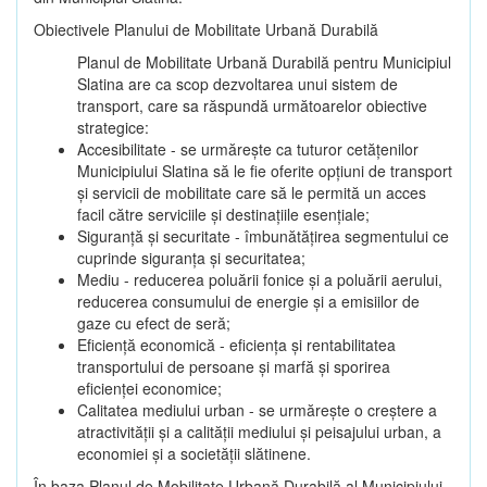
Obiectivele Planului de Mobilitate Urbană Durabilă
Planul de Mobilitate Urbană Durabilă pentru Municipiul
Slatina are ca scop dezvoltarea unui sistem de
transport, care sa răspundă următoarelor obiective
strategice:
Accesibilitate - se urmărește ca tuturor cetățenilor
Municipiului Slatina să le fie oferite opțiuni de transport
și servicii de mobilitate care să le permită un acces
facil către serviciile și destinațiile esențiale;
Siguranță și securitate - îmbunătățirea segmentului ce
cuprinde siguranța și securitatea;
Mediu - reducerea poluării fonice și a poluării aerului,
reducerea consumului de energie și a emisiilor de
gaze cu efect de seră;
Eficiență economică - eficiența și rentabilitatea
transportului de persoane și marfă și sporirea
eficienței economice;
Calitatea mediului urban - se urmărește o creștere a
atractivității și a calității mediului și peisajului urban, a
economiei și a societății slătinene.
În baza Planul de Mobilitate Urbană Durabilă al Municipiului