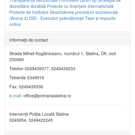
dezvoltare durabilă
Proiecte cu finanţare internaţională
Proiecte de hotărâre
Deschiderea procedurii succesorale
(Anexa 2)
DDI - Executori judecătorești
Taxe şi impozite
online
Informaţii de contact
Strada Mihail Kogălniceanu, numărul 1, Slatina, Olt, cod
230080
Telefon 0249439377, 0249439233
Telverde 0349919
Fax: 0249439336
e-mail:
office@primariaslatina.ro
Intervenții Poliția Locală Slatina
0249954, 0249422245