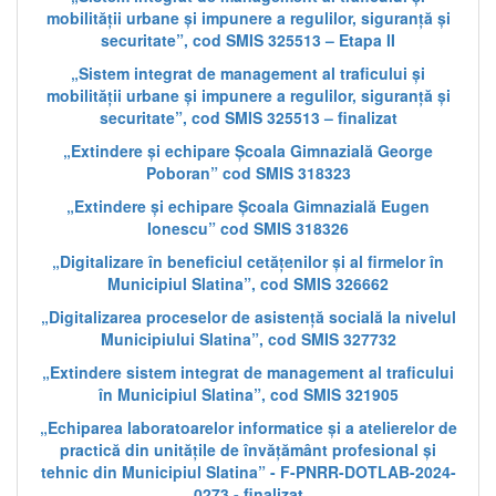
mobilității urbane și impunere a regulilor, siguranță și
securitate”, cod SMIS 325513 – Etapa II
„Sistem integrat de management al traficului și
mobilității urbane și impunere a regulilor, siguranță și
securitate”, cod SMIS 325513 – finalizat
„Extindere și echipare Școala Gimnazială George
Poboran” cod SMIS 318323
„Extindere și echipare Școala Gimnazială Eugen
Ionescu” cod SMIS 318326
„Digitalizare în beneficiul cetățenilor și al firmelor în
Municipiul Slatina”, cod SMIS 326662
„Digitalizarea proceselor de asistență socială la nivelul
Municipiului Slatina”, cod SMIS 327732
„Extindere sistem integrat de management al traficului
în Municipiul Slatina”, cod SMIS 321905
„Echiparea laboratoarelor informatice și a atelierelor de
practică din unitățile de învățământ profesional și
tehnic din Municipiul Slatina” - F-PNRR-DOTLAB-2024-
0273 - finalizat