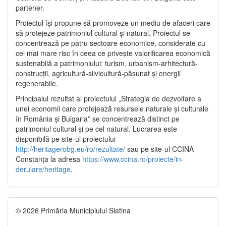
partener.
Proiectul își propune să promoveze un mediu de afaceri care
să protejeze patrimoniul cultural și natural. Proiectul se
concentrează pe patru sectoare economice, considerate cu
cel mai mare risc în ceea ce privește valorificarea economică
sustenabilă a patrimoniului: turism, urbanism-arhitectură-
construcții, agricultură-silvicultură-pășunat și energii
regenerabile.
Principalul rezultat al proiectului „Strategia de dezvoltare a
unei economii care protejează resursele naturale și culturale
în România și Bulgaria” se concentrează distinct pe
patrimoniul cultural și pe cel natural. Lucrarea este
disponibilă pe site-ul proiectului
http://heritagerobg.eu/ro/rezultate/
sau pe site-ul CCINA
Constanța la adresa
https://www.ccina.ro/proiecte/in-
derulare/heritage
.
© 2026 Primăria Municipiului Slatina