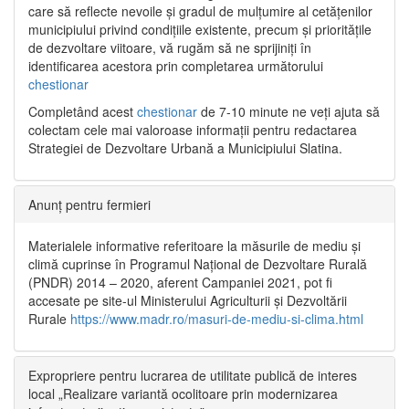
care să reflecte nevoile și gradul de mulțumire al cetățenilor
municipiului privind condițiile existente, precum și prioritățile
de dezvoltare viitoare, vă rugăm să ne sprijiniți în
identificarea acestora prin completarea următorului
chestionar
Completând acest
chestionar
de 7-10 minute ne veți ajuta să
colectam cele mai valoroase informații pentru redactarea
Strategiei de Dezvoltare Urbană a Municipiului Slatina.
Anunț pentru fermieri
Materialele informative referitoare la măsurile de mediu și
climă cuprinse în Programul Național de Dezvoltare Rurală
(PNDR) 2014 – 2020, aferent Campaniei 2021, pot fi
accesate pe site-ul Ministerului Agriculturii și Dezvoltării
Rurale
https://www.madr.ro/masuri-de-mediu-si-clima.html
Expropriere pentru lucrarea de utilitate publică de interes
local „Realizare variantă ocolitoare prin modernizarea