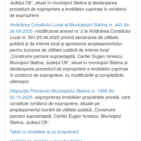
Județul Olt”, situat în municipiul Slatina și declanșarea
procedurii de expropriere a imobilelor cuprinse în coridorul
de expropriere
Hotărârea Consiliului Local al Municipiului Slatina nr. 443 din
30.09.2025
- modificarea anexei nr. 2 la Hotărârea Consiliului
Local nr. 261/25.06.2025 privind declararea de utilitate
publică şi de interes local şi aprobarea amplasamentului
pentru lucrarea de utilitate publică de interes local
„Construire parcare supraetajată, Cartier Eugen Ionescu,
Muncipiul Slatina, Judeţul Olt”, situat în municipiul Slatina şi
declanşarea procedurii de expropriere a imobilelor cuprinse
în coridorul de expropriere, cu modificările şi completările
ulterioare
Dispoziția Primarului Municipiului Slatina nr. 1458 din
20.10.2025
- exproprierea imobilelor proprietate privată, care
constituie coridorul de expropriere, situate pe
amplasamentul lucrării de utilitate publică „Construire
parcare supraetajată, Cartier Eugen Ionescu, Municipiul
Slatina, Județul Olt”
Tabel cu imobilele și cu proprietarii
Hotărâri de stabilire a despăgubirilor