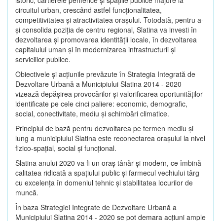
circuitul urban, crescând astfel funcţionalitatea,
competitivitatea şi atractivitatea oraşului. Totodată, pentru a-
şi consolida poziţia de centru regional, Slatina va investi în
dezvoltarea şi promovarea identităţii locale, în dezvoltarea
capitalului uman şi în modernizarea infrastructurii şi
serviciilor publice.
Obiectivele şi acţiunile prevăzute în Strategia Integrată de
Dezvoltare Urbană a Municipiului Slatina 2014 - 2020
vizează depășirea provocărilor şi valorificarea oportunităţilor
identificate pe cele cinci paliere: economic, demografic,
social, conectivitate, mediu şi schimbări climatice.
Principiul de bază pentru dezvoltarea pe termen mediu şi
lung a municipiului Slatina este reconectarea oraşului la nivel
fizico-spaţial, social şi funcţional.
Slatina anului 2020 va fi un oraş tânăr şi modern, ce îmbină
calitatea ridicată a spaţiului public şi farmecul vechiului târg
cu excelenţa în domeniul tehnic şi stabilitatea locurilor de
muncă.
În baza Strategiei Integrate de Dezvoltare Urbană a
Municipiului Slatina 2014 - 2020 se pot demara acţiuni ample