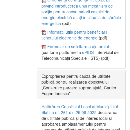
privind introducerea unui mecanism de
sprijin pentru consumatorii casnici de
energie electrică aflați în situația de sărăcie
energetică
(pdf)
Informații utile pentru beneficiarii
tichetului electronic de energie
(pdf)
Formular de solicitare a ajutorului
(conform platformei a
ePIDS
- Serviciul de
Telecomunicații Speciale - STS) (pdf)
Exproprierea pentru cauză de utilitate
publică pentru realizarea obiectivului
„Construire parcare supraetajată, Cartier
Eugen Ionescu”
Hotărârea Consiliului Local al Municipiului
Slatina nr. 261 din 25.06.2025
declararea
de utilitate publică și de interes local și
aprobarea amplasamentului pentru
lucrarea de utilitate publică de interes local