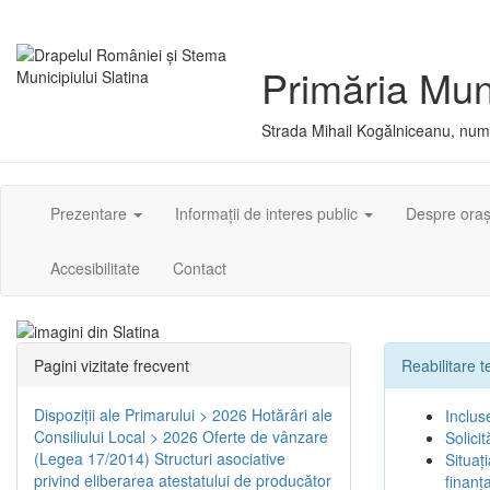
Primăria Muni
Strada Mihail Kogălniceanu, numă
Prezentare
Informații de interes public
Despre ora
Accesibilitate
Contact
Pagini vizitate frecvent
Reabilitare 
Dispoziţii ale Primarului > 2026
Hotărâri ale
Inclus
Consiliului Local > 2026
Oferte de vânzare
Solici
(Legea 17/2014)
Structuri asociative
Situaț
privind eliberarea atestatului de producător
finanț