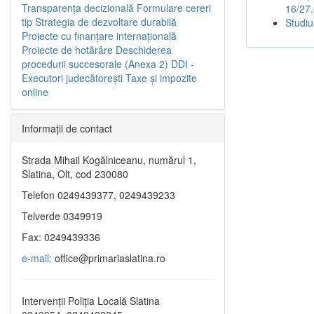
Transparenţa decizională
Formulare cereri
16/27
tip
Strategia de dezvoltare durabilă
Studiu
Proiecte cu finanţare internaţională
Proiecte de hotărâre
Deschiderea
procedurii succesorale (Anexa 2)
DDI -
Executori judecătorești
Taxe şi impozite
online
Informaţii de contact
Strada Mihail Kogălniceanu, numărul 1,
Slatina, Olt, cod 230080
Telefon 0249439377, 0249439233
Telverde 0349919
Fax: 0249439336
e-mail:
office@primariaslatina.ro
Intervenții Poliția Locală Slatina