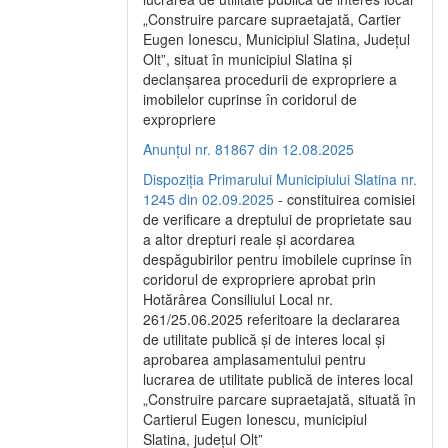
„Construire parcare supraetajată, Cartier
Eugen Ionescu, Municipiul Slatina, Județul
Olt”, situat în municipiul Slatina și
declanșarea procedurii de expropriere a
imobilelor cuprinse în coridorul de
expropriere
Anunțul nr. 81867 din 12.08.2025
Dispoziția Primarului Municipiului Slatina nr.
1245 din 02.09.2025
- constituirea comisiei
de verificare a dreptului de proprietate sau
a altor drepturi reale și acordarea
despăgubirilor pentru imobilele cuprinse în
coridorul de expropriere aprobat prin
Hotărârea Consiliului Local nr.
261/25.06.2025 referitoare la declararea
de utilitate publică și de interes local și
aprobarea amplasamentului pentru
lucrarea de utilitate publică de interes local
„Construire parcare supraetajată, situată în
Cartierul Eugen Ionescu, municipiul
Slatina, județul Olt”