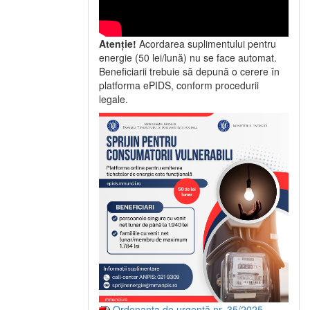
Atenție!
Acordarea suplimentului pentru
energie (50 lei/lună) nu se face automat.
Beneficiarii trebuie să depună o cerere în
platforma ePIDS, conform procedurii
legale.
Ordonanța de urgență nr. 35/2025