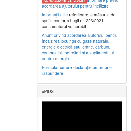
Informare privind
ACTUALIZARE (23.12.2025)
acordarea ajutorului pentru încălzire
Informații utile
referitoare la măsurile de
sprijin conform Legii nr. 226/2021 -
consumatorul vulnerabil
Anunț privind acordarea ajutorului pentru
încălzirea locuinței cu gaze naturale,
energie electrică sau lemne, cărbuni,
combustibili petrolieri și a suplimentului
pentru energie
Formular cerere-declarație pe proprie
răspundere
ePIDS