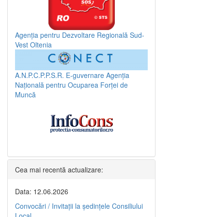
Agenția pentru Dezvoltare Regională Sud-
Vest Oltenia
A.N.P.C.P.P.S.R.
E-guvernare
Agenția
Națională pentru Ocuparea Forței de
Muncă
Cea mai recentă actualizare:
Data: 12.06.2026
Convocări / Invitaţii la şedinţele Consiliului
Local