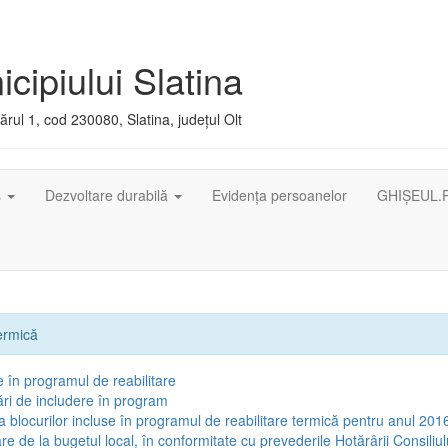
cipiului Slatina
rul 1, cod 230080, Slatina, județul Olt
ș
Dezvoltare durabilă
Evidența persoanelor
GHIȘEUL.
termică
e în programul de reabilitare
tări de includere în program
ia blocurilor incluse în programul de reabilitare termică pentru anul 201
are de la bugetul local, în conformitate cu prevederile Hotărârii Consiliul