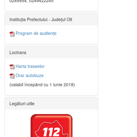
0249954, 0249422245
Instituția Prefectului - Județul Olt
Program de audiențe
Loctrans
Harta traseelor
Orar autobuze
(valabil începând cu 1 iunie 2018)
Legături utile