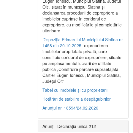
Eugen Ionescu, Muncipiul Slatina, Judeţul
Olt”, situat în municipiul Slatina şi
declanşarea procedurii de expropriere a
imobilelor cuprinse în coridorul de
expropriere, cu modificările şi completările
ulterioare
Dispoziția Primarului Municipiului Slatina nr.
1458 din 20.10.2025
- exproprierea
imobilelor proprietate privată, care
constituie coridorul de expropriere, situate
pe amplasamentul lucrării de utilitate
publică „Construire parcare supraetajată,
Cartier Eugen Ionescu, Municipiul Slatina,
Județul Olt”
Tabel cu imobilele și cu proprietarii
Hotărâri de stabilire a despăgubirilor
Anunțul nr. 18594/24.02.2026
Anunț - Declarația unică 212