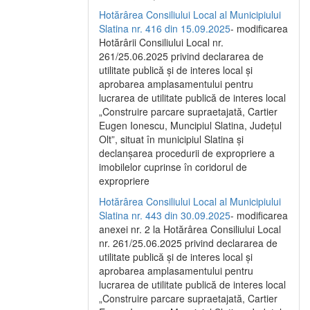
Hotărârea Consiliului Local al Municipiului
Slatina nr. 416 din 15.09.2025
- modificarea
Hotărârii Consiliului Local nr.
261/25.06.2025 privind declararea de
utilitate publică și de interes local și
aprobarea amplasamentului pentru
lucrarea de utilitate publică de interes local
„Construire parcare supraetajată, Cartier
Eugen Ionescu, Muncipiul Slatina, Județul
Olt”, situat în municipiul Slatina și
declanșarea procedurii de expropriere a
imobilelor cuprinse în coridorul de
expropriere
Hotărârea Consiliului Local al Municipiului
Slatina nr. 443 din 30.09.2025
- modificarea
anexei nr. 2 la Hotărârea Consiliului Local
nr. 261/25.06.2025 privind declararea de
utilitate publică şi de interes local şi
aprobarea amplasamentului pentru
lucrarea de utilitate publică de interes local
„Construire parcare supraetajată, Cartier