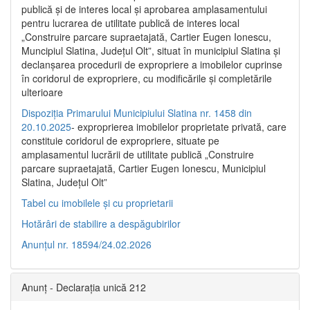
publică şi de interes local şi aprobarea amplasamentului
pentru lucrarea de utilitate publică de interes local
„Construire parcare supraetajată, Cartier Eugen Ionescu,
Muncipiul Slatina, Judeţul Olt”, situat în municipiul Slatina şi
declanşarea procedurii de expropriere a imobilelor cuprinse
în coridorul de expropriere, cu modificările şi completările
ulterioare
Dispoziția Primarului Municipiului Slatina nr. 1458 din
20.10.2025
- exproprierea imobilelor proprietate privată, care
constituie coridorul de expropriere, situate pe
amplasamentul lucrării de utilitate publică „Construire
parcare supraetajată, Cartier Eugen Ionescu, Municipiul
Slatina, Județul Olt”
Tabel cu imobilele și cu proprietarii
Hotărâri de stabilire a despăgubirilor
Anunțul nr. 18594/24.02.2026
Anunț - Declarația unică 212