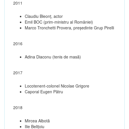
2011
Claudiu Bleonț, actor
Emil BOC (prim-ministru al României)
Marco Tronchetti Provera, președinte Grup Pirelli
2016
Adina Diaconu (tenis de masă)
2017
Locotenent-colonel Nicolae Grigore
Caporal Eugen Pătru
2018
Mircea Albotă
Ilie Belițoiu