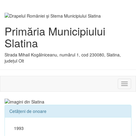
Primăria Municipiului
Slatina
Strada Mihail Kogălniceanu, numărul 1, cod 230080, Slatina,
județul Olt
Activ
sau
dezac
meniu
Cetățeni de onoare
1993