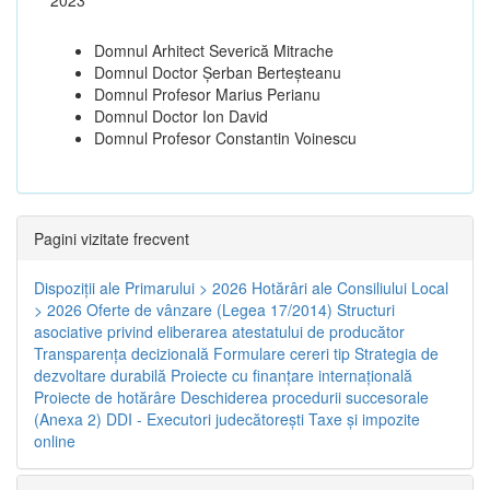
Domnul Arhitect Severică Mitrache
Domnul Doctor Șerban Berteșteanu
Domnul Profesor Marius Perianu
Domnul Doctor Ion David
Domnul Profesor Constantin Voinescu
Pagini vizitate frecvent
Dispoziţii ale Primarului > 2026
Hotărâri ale Consiliului Local
> 2026
Oferte de vânzare (Legea 17/2014)
Structuri
asociative privind eliberarea atestatului de producător
Transparenţa decizională
Formulare cereri tip
Strategia de
dezvoltare durabilă
Proiecte cu finanţare internaţională
Proiecte de hotărâre
Deschiderea procedurii succesorale
(Anexa 2)
DDI - Executori judecătorești
Taxe şi impozite
online