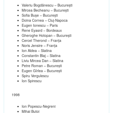
Valeriu Bogdănescu – Bucureşti
Mircea Becheanu – Bucureşti
Sofia Buşe – Bucureşti
Doina Cornea – Cluj-Napoca
Eugen Ionescu – Paris
Rene Eyasrd – Bordeaux
Gheroghe Hotopan – Bucureşti
Cercel Therond – Franţa
Noris Jensire – Franţa
Ion Aldea – Slatina
Constantin Blaj – Slatina
Liviu Mircea Dan – Slatina
Petre Roman – Bucureşti
Eugen Gîrlea – Bucureşti
Spiru Vergulescu
Ion Spirescu
1998
Ion Popescu-Negreni
Mihai Butoi