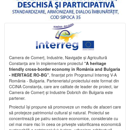
Camera de Comerț, Industrie, Navigație și Agricultură
Constanța are în implementare proiectul
“A heritage
friendly cross-border economy in România and Bulgaria
- HERITAGE RO-BG”
, finanțat prin Programul Interreg V-A
România - Bulgaria. Parteneriatul proiectului este format din
CCINA Constanța, care are calitate de leader de proiect, iar
Camera de Comerț și Industrie Dobrich din Bulgaria este
partener.
Proiectul își propune să promoveze un mediu de afaceri care
să protejeze patrimoniul cultural și natural. Proiectul se
concentrează pe patru sectoare economice, considerate cu
cel mai mare risc în ceea ce privește valorificarea economică
sustenabilă a patrimoniului: turism, urbanism-arhitectură-