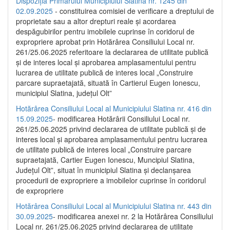
Dispoziția Primarului Municipiului Slatina nr. 1245 din
02.09.2025
- constituirea comisiei de verificare a dreptului de
proprietate sau a altor drepturi reale și acordarea
despăgubirilor pentru imobilele cuprinse în coridorul de
expropriere aprobat prin Hotărârea Consiliului Local nr.
261/25.06.2025 referitoare la declararea de utilitate publică
și de interes local și aprobarea amplasamentului pentru
lucrarea de utilitate publică de interes local „Construire
parcare supraetajată, situată în Cartierul Eugen Ionescu,
municipiul Slatina, județul Olt”
Hotărârea Consiliului Local al Municipiului Slatina nr. 416 din
15.09.2025
- modificarea Hotărârii Consiliului Local nr.
261/25.06.2025 privind declararea de utilitate publică și de
interes local și aprobarea amplasamentului pentru lucrarea
de utilitate publică de interes local „Construire parcare
supraetajată, Cartier Eugen Ionescu, Muncipiul Slatina,
Județul Olt”, situat în municipiul Slatina și declanșarea
procedurii de expropriere a imobilelor cuprinse în coridorul
de expropriere
Hotărârea Consiliului Local al Municipiului Slatina nr. 443 din
30.09.2025
- modificarea anexei nr. 2 la Hotărârea Consiliului
Local nr. 261/25.06.2025 privind declararea de utilitate