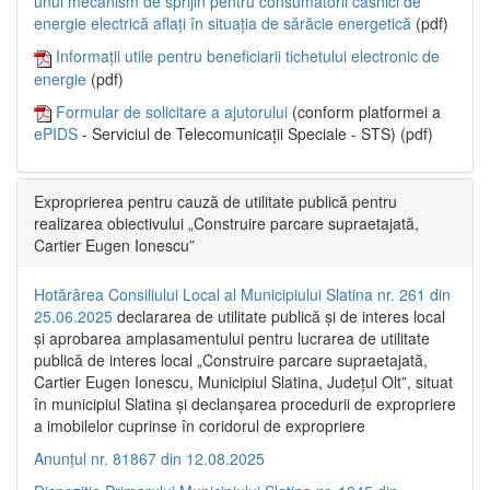
unui mecanism de sprijin pentru consumatorii casnici de
energie electrică aflați în situația de sărăcie energetică
(pdf)
Informații utile pentru beneficiarii tichetului electronic de
energie
(pdf)
Formular de solicitare a ajutorului
(conform platformei a
ePIDS
- Serviciul de Telecomunicații Speciale - STS) (pdf)
Exproprierea pentru cauză de utilitate publică pentru
realizarea obiectivului „Construire parcare supraetajată,
Cartier Eugen Ionescu”
Hotărârea Consiliului Local al Municipiului Slatina nr. 261 din
25.06.2025
declararea de utilitate publică și de interes local
și aprobarea amplasamentului pentru lucrarea de utilitate
publică de interes local „Construire parcare supraetajată,
Cartier Eugen Ionescu, Municipiul Slatina, Județul Olt”, situat
în municipiul Slatina și declanșarea procedurii de expropriere
a imobilelor cuprinse în coridorul de expropriere
Anunțul nr. 81867 din 12.08.2025