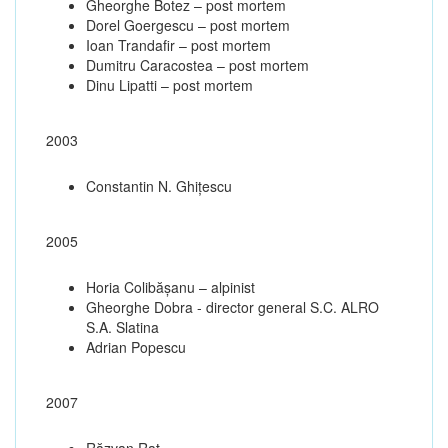
Gheorghe Botez – post mortem
Dorel Goergescu – post mortem
Ioan Trandafir – post mortem
Dumitru Caracostea – post mortem
Dinu Lipatti – post mortem
2003
Constantin N. Ghiţescu
2005
Horia Colibășanu – alpinist
Gheorghe Dobra - director general S.C. ALRO
S.A. Slatina
Adrian Popescu
2007
Răzvan Raț