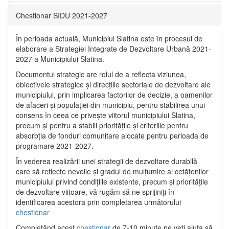
Chestionar SIDU 2021-2027
În perioada actuală, Municipiul Slatina este în procesul de
elaborare a Strategiei Integrate de Dezvoltare Urbană 2021‐
2027 a Municipiului Slatina.
Documentul strategic are rolul de a reflecta viziunea,
obiectivele strategice și direcțiile sectoriale de dezvoltare ale
municipiului, prin implicarea factorilor de decizie, a oamenilor
de afaceri și populației din municipiu, pentru stabilirea unui
consens în ceea ce privește viitorul municipiului Slatina,
precum și pentru a stabili prioritățile și criteriile pentru
absorbția de fonduri comunitare alocate pentru perioada de
programare 2021-2027.
În vederea realizării unei strategii de dezvoltare durabilă
care să reflecte nevoile și gradul de mulțumire al cetățenilor
municipiului privind condițiile existente, precum și prioritățile
de dezvoltare viitoare, vă rugăm să ne sprijiniți în
identificarea acestora prin completarea următorului
chestionar
Completând acest
chestionar
de 7-10 minute ne veți ajuta să