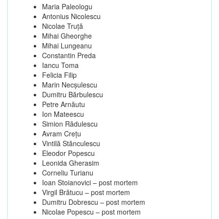
Maria Paleologu
Antonius Nicolescu
Nicolae Truţă
Mihai Gheorghe
Mihai Lungeanu
Constantin Preda
Iancu Toma
Felicia Filip
Marin Necşulescu
Dumitru Bărbulescu
Petre Arnăutu
Ion Mateescu
Simion Rădulescu
Avram Creţu
Vintilă Stănculescu
Eleodor Popescu
Leonida Gherasim
Corneliu Turianu
Ioan Stoianovici – post mortem
Virgil Brătucu – post mortem
Dumitru Dobrescu – post mortem
Nicolae Popescu – post mortem