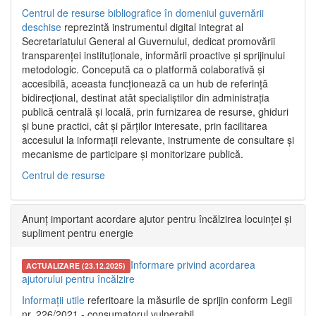
Centrul de resurse bibliografice în domeniul guvernării
deschise
reprezintă instrumentul digital integrat al
Secretariatului General al Guvernului, dedicat promovării
transparenței instituționale, informării proactive și sprijinului
metodologic. Concepută ca o platformă colaborativă și
accesibilă, aceasta funcționează ca un hub de referință
bidirecțional, destinat atât specialiștilor din administrația
publică centrală și locală, prin furnizarea de resurse, ghiduri
și bune practici, cât și părților interesate, prin facilitarea
accesului la informații relevante, instrumente de consultare și
mecanisme de participare și monitorizare publică.
Centrul de resurse
Anunț important acordare ajutor pentru încălzirea locuinței și
supliment pentru energie
Informare privind acordarea
ACTUALIZARE (23.12.2025)
ajutorului pentru încălzire
Informații utile
referitoare la măsurile de sprijin conform Legii
nr. 226/2021 - consumatorul vulnerabil