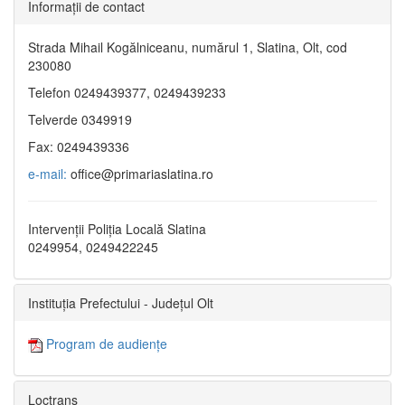
Informaţii de contact
Strada Mihail Kogălniceanu, numărul 1, Slatina, Olt, cod
230080
Telefon 0249439377, 0249439233
Telverde 0349919
Fax: 0249439336
e-mail:
office@primariaslatina.ro
Intervenții Poliția Locală Slatina
0249954, 0249422245
Instituția Prefectului - Județul Olt
Program de audiențe
Loctrans