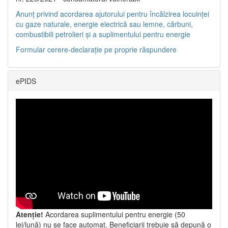
Anunț privind acordarea ajutorului pentru încălzirea locuinței
cu gaze naturale, energie electrică sau lemne, cărbuni,
combustibili petrolieri și a suplimentului pentru energie
Formular cerere-declarație pe proprie răspundere
ePIDS
Atenție!
Acordarea suplimentului pentru energie (50
lei/lună) nu se face automat. Beneficiarii trebuie să depună o