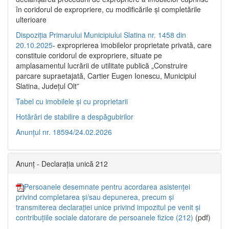
în coridorul de expropriere, cu modificările şi completările
ulterioare
Dispoziția Primarului Municipiului Slatina nr. 1458 din
20.10.2025
- exproprierea imobilelor proprietate privată, care
constituie coridorul de expropriere, situate pe
amplasamentul lucrării de utilitate publică „Construire
parcare supraetajată, Cartier Eugen Ionescu, Municipiul
Slatina, Județul Olt”
Tabel cu imobilele și cu proprietarii
Hotărâri de stabilire a despăgubirilor
Anunțul nr. 18594/24.02.2026
Anunț - Declarația unică 212
Persoanele desemnate pentru acordarea asistenței
privind completarea și/sau depunerea, precum și
transmiterea declarației unice privind impozitul pe venit și
contribuțiile sociale datorare de persoanele fizice (212)
(pdf)