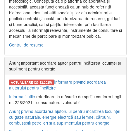
metodologic. Concepută ca o platformă colaborativă și
accesibilă, aceasta funcționează ca un hub de referință
bidirecțional, destinat atât specialiștilor din administrația
publică centrală și locală, prin furnizarea de resurse, ghiduri
și bune practici, cât și părților interesate, prin facilitarea
accesului la informații relevante, instrumente de consultare și
mecanisme de participare și monitorizare publică.
Centrul de resurse
Anunț important acordare ajutor pentru încălzirea locuinței și
supliment pentru energie
Informare privind acordarea
ACTUALIZARE (23.12.2025)
ajutorului pentru încălzire
Informații utile
referitoare la măsurile de sprijin conform Legii
nr. 226/2021 - consumatorul vulnerabil
Anunț privind acordarea ajutorului pentru încălzirea locuinței
cu gaze naturale, energie electrică sau lemne, cărbuni,
combustibili petrolieri și a suplimentului pentru energie