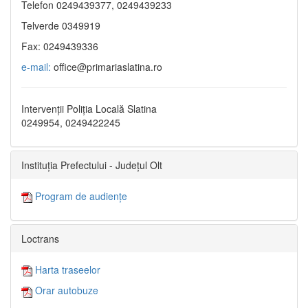
Telefon 0249439377, 0249439233
Telverde 0349919
Fax: 0249439336
e-mail:
office@primariaslatina.ro
Intervenții Poliția Locală Slatina
0249954, 0249422245
Instituția Prefectului - Județul Olt
Program de audiențe
Loctrans
Harta traseelor
Orar autobuze