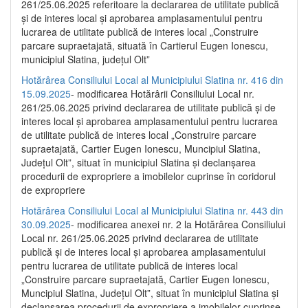
261/25.06.2025 referitoare la declararea de utilitate publică
și de interes local și aprobarea amplasamentului pentru
lucrarea de utilitate publică de interes local „Construire
parcare supraetajată, situată în Cartierul Eugen Ionescu,
municipiul Slatina, județul Olt”
Hotărârea Consiliului Local al Municipiului Slatina nr. 416 din
15.09.2025
- modificarea Hotărârii Consiliului Local nr.
261/25.06.2025 privind declararea de utilitate publică și de
interes local și aprobarea amplasamentului pentru lucrarea
de utilitate publică de interes local „Construire parcare
supraetajată, Cartier Eugen Ionescu, Muncipiul Slatina,
Județul Olt”, situat în municipiul Slatina și declanșarea
procedurii de expropriere a imobilelor cuprinse în coridorul
de expropriere
Hotărârea Consiliului Local al Municipiului Slatina nr. 443 din
30.09.2025
- modificarea anexei nr. 2 la Hotărârea Consiliului
Local nr. 261/25.06.2025 privind declararea de utilitate
publică şi de interes local şi aprobarea amplasamentului
pentru lucrarea de utilitate publică de interes local
„Construire parcare supraetajată, Cartier Eugen Ionescu,
Muncipiul Slatina, Judeţul Olt”, situat în municipiul Slatina şi
declanşarea procedurii de expropriere a imobilelor cuprinse