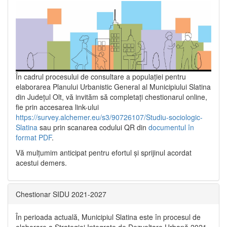
În cadrul procesului de consultare a populaţiei pentru
elaborarea Planului Urbanistic General al Municipiului Slatina
din Județul Olt, vă invităm să completați chestionarul online,
fie prin accesarea link-ului
https://survey.alchemer.eu/s3/90726107/Studiu-sociologic-
Slatina
sau prin scanarea codului QR din
documentul în
format PDF
.
Vă mulţumim anticipat pentru efortul şi sprijinul acordat
acestui demers.
Chestionar SIDU 2021-2027
În perioada actuală, Municipiul Slatina este în procesul de
elaborare a Strategiei Integrate de Dezvoltare Urbană 2021‐