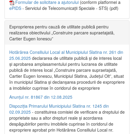
Formular de solicitare a ajutorului
(conform platformei a
ePIDS
- Serviciul de Telecomunicații Speciale - STS) (pdf)
Exproprierea pentru cauză de utilitate publică pentru
realizarea obiectivului „Construire parcare supraetajată,
Cartier Eugen Ionescu”
Hotărârea Consiliului Local al Municipiului Slatina nr. 261 din
25.06.2025
declararea de utilitate publică și de interes local
și aprobarea amplasamentului pentru lucrarea de utilitate
publică de interes local „Construire parcare supraetajată,
Cartier Eugen Ionescu, Municipiul Slatina, Județul Olt”, situat
în municipiul Slatina și declanșarea procedurii de expropriere
a imobilelor cuprinse în coridorul de expropriere
Anunțul nr. 81867 din 12.08.2025
Dispoziția Primarului Municipiului Slatina nr. 1245 din
02.09.2025
- constituirea comisiei de verificare a dreptului de
proprietate sau a altor drepturi reale și acordarea
despăgubirilor pentru imobilele cuprinse în coridorul de
expropriere aprobat prin Hotărârea Consiliului Local nr.