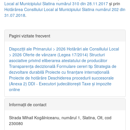
Local al Municipiului Slatina numărul 310 din 28.11.2017
și prin
Hotărârea Consiliului Local al Municipiului Slatina numărul 202 din
31.07.2018
.
Pagini vizitate frecvent
Dispoziţii ale Primarului > 2026
Hotărâri ale Consiliului Local
> 2026
Oferte de vânzare (Legea 17/2014)
Structuri
asociative privind eliberarea atestatului de producător
Transparenţa decizională
Formulare cereri tip
Strategia de
dezvoltare durabilă
Proiecte cu finanţare internaţională
Proiecte de hotărâre
Deschiderea procedurii succesorale
(Anexa 2)
DDI - Executori judecătorești
Taxe şi impozite
online
Informaţii de contact
Strada Mihail Kogălniceanu, numărul 1, Slatina, Olt, cod
230080