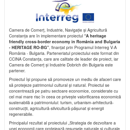
Camera de Comerț, Industrie, Navigație și Agricultură
Constanța are în implementare proiectul
“A heritage
friendly cross-border economy in România and Bulgaria
- HERITAGE RO-BG”
, finanțat prin Programul Interreg V-A
România - Bulgaria. Parteneriatul proiectului este format din
CCINA Constanța, care are calitate de leader de proiect, iar
Camera de Comerț și Industrie Dobrich din Bulgaria este
partener.
Proiectul își propune să promoveze un mediu de afaceri care
să protejeze patrimoniul cultural și natural. Proiectul se
concentrează pe patru sectoare economice, considerate cu
cel mai mare risc în ceea ce privește valorificarea economică
sustenabilă a patrimoniului: turism, urbanism-arhitectură-
construcții, agricultură-silvicultură-pășunat și energii
regenerabile.
Principalul rezultat al proiectului „Strategia de dezvoltare a
unei economii care protejează resursele naturale și culturale