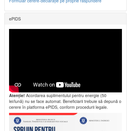
Formular cerere-declarație pe proprie răspundere
ePIDS
Atenție!
Acordarea suplimentului pentru energie (50
lei/lună) nu se face automat. Beneficiarii trebuie să depună o
cerere în platforma ePIDS, conform procedurii legale.