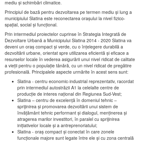
mediu şi schimbări climatice.
Principiul de bază pentru dezvoltarea pe termen mediu şi lung a
municipiului Slatina este reconectarea oraşului la nivel fizico-
spaţial, social şi funcţional.
Prin intermediul proiectelor cuprinse în Strategia Integrată de
Dezvoltare Urbană a Municipiului Slatina 2014 - 2020 Slatina va
deveni un oraş compact şi verde, cu o înţelegere durabilă a
dezvoltării urbane, orientat spre utilizarea eficientă şi eficace a
resurselor locale în vederea asigurării unui nivel ridicat de calitate
a vieţii pentru o populaţie tânără, cu un nivel ridicat de pregătire
profesională. Principalele aspecte urmărite în acest sens sunt:
Slatina - centru economic-industrial reprezentativ, racordat
prin intermediul autostrăzii A1 la celelalte centre de
producţie de interes naţional din Regiunea Sud-Vest;
Slatina – centru de excelenţă în domeniul tehnic –
sprijinirea şi promovarea dezvoltării unui sistem de
învăţământ tehnic performant şi dialogul, menţinerea şi
atragerea marilor investitori, în paralel cu sprijinirea
iniţiativelor locale şi a antreprenoriatului;
Slatina - oraş compact şi conectat în care zonele
funcţionale majore sunt legate între ele şi cu zona centrală