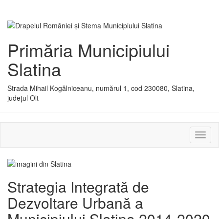
Primăria Municipiului
Slatina
Strada Mihail Kogălniceanu, numărul 1, cod 230080, Slatina,
județul Olt
Activ
sau
dezac
meniu
Strategia Integrată de
Dezvoltare Urbană a
Municipiului Slatina 2014-2020