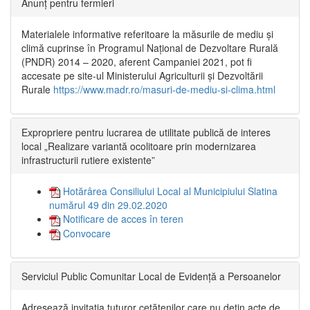
Anunț pentru fermieri
Materialele informative referitoare la măsurile de mediu și
climă cuprinse în Programul Național de Dezvoltare Rurală
(PNDR) 2014 – 2020, aferent Campaniei 2021, pot fi
accesate pe site-ul Ministerului Agriculturii și Dezvoltării
Rurale
https://www.madr.ro/masuri-de-mediu-si-clima.html
Expropriere pentru lucrarea de utilitate publică de interes
local „Realizare variantă ocolitoare prin modernizarea
infrastructurii rutiere existente”
Hotărârea Consiliului Local al Municipiului Slatina
numărul 49 din 29.02.2020
Notificare de acces în teren
Convocare
Serviciul Public Comunitar Local de Evidență a Persoanelor
Adresează invitația tuturor cetățenilor care nu dețin acte de