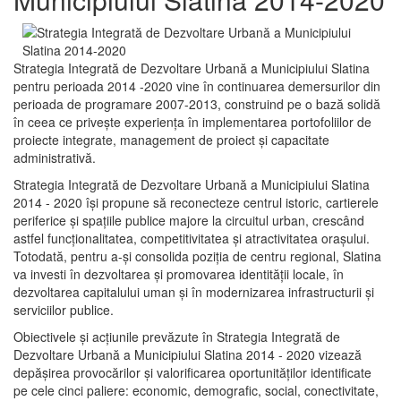
Strategia Integrată de Dezvoltare Urbană a Municipiului Slatina
pentru perioada 2014 -2020 vine în continuarea demersurilor din
perioada de programare 2007-2013, construind pe o bază solidă
în ceea ce priveşte experienţa în implementarea portofoliilor de
proiecte integrate, management de proiect și capacitate
administrativă.
Strategia Integrată de Dezvoltare Urbană a Municipiului Slatina
2014 - 2020 își propune să reconecteze centrul istoric, cartierele
periferice şi spaţiile publice majore la circuitul urban, crescând
astfel funcţionalitatea, competitivitatea şi atractivitatea oraşului.
Totodată, pentru a-şi consolida poziţia de centru regional, Slatina
va investi în dezvoltarea şi promovarea identităţii locale, în
dezvoltarea capitalului uman şi în modernizarea infrastructurii şi
serviciilor publice.
Obiectivele şi acţiunile prevăzute în Strategia Integrată de
Dezvoltare Urbană a Municipiului Slatina 2014 - 2020 vizează
depășirea provocărilor şi valorificarea oportunităţilor identificate
pe cele cinci paliere: economic, demografic, social, conectivitate,