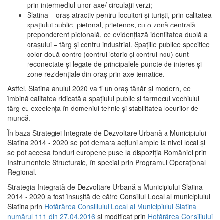
prin intermediul unor axe/ circulații verzi;
Slatina – oraş atractiv pentru locuitori şi turişti, prin calitatea
spaţiului public, pietonal, prietenos, cu o zonă centrală
preponderent pietonală, ce evidenţiază identitatea dublă a
oraşului – târg şi centru industrial. Spaţiile publice specifice
celor două centre (centrul istoric şi centrul nou) sunt
reconectate şi legate de principalele puncte de interes şi
zone rezidenţiale din oraş prin axe tematice.
Astfel, Slatina anului 2020 va fi un oraş tânăr şi modern, ce
îmbină calitatea ridicată a spaţiului public şi farmecul vechiului
târg cu excelenţa în domeniul tehnic şi stabilitatea locurilor de
muncă.
În baza Strategiei Integrate de Dezvoltare Urbană a Municipiului
Slatina 2014 - 2020 se pot demara acţiuni ample la nivel local şi
se pot accesa fonduri europene puse la dispoziţia României prin
Instrumentele Structurale, în special prin Programul Operațional
Regional.
Strategia Integrată de Dezvoltare Urbană a Municipiului Slatina
2014 - 2020 a fost însuşită de către Consiliul Local al municipiului
Slatina prin
Hotărârea Consiliului Local al Municipiului Slatina
numărul 111 din 27.04.2016
și modificat prin
Hotărârea Consiliului