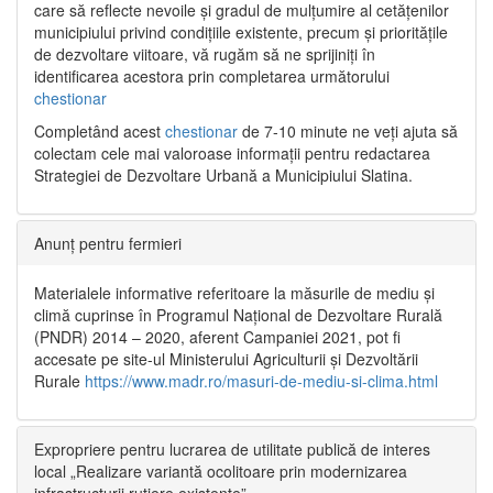
care să reflecte nevoile și gradul de mulțumire al cetățenilor
municipiului privind condițiile existente, precum și prioritățile
de dezvoltare viitoare, vă rugăm să ne sprijiniți în
identificarea acestora prin completarea următorului
chestionar
Completând acest
chestionar
de 7-10 minute ne veți ajuta să
colectam cele mai valoroase informații pentru redactarea
Strategiei de Dezvoltare Urbană a Municipiului Slatina.
Anunț pentru fermieri
Materialele informative referitoare la măsurile de mediu și
climă cuprinse în Programul Național de Dezvoltare Rurală
(PNDR) 2014 – 2020, aferent Campaniei 2021, pot fi
accesate pe site-ul Ministerului Agriculturii și Dezvoltării
Rurale
https://www.madr.ro/masuri-de-mediu-si-clima.html
Expropriere pentru lucrarea de utilitate publică de interes
local „Realizare variantă ocolitoare prin modernizarea