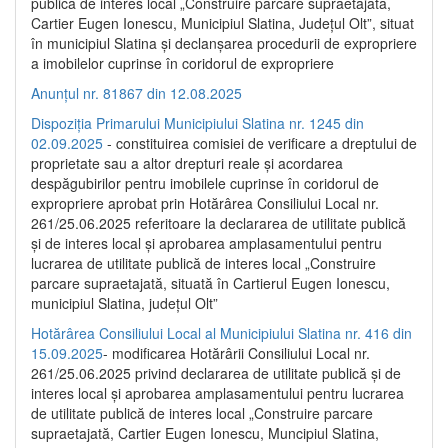
publică de interes local „Construire parcare supraetajată,
Cartier Eugen Ionescu, Municipiul Slatina, Județul Olt”, situat
în municipiul Slatina și declanșarea procedurii de expropriere
a imobilelor cuprinse în coridorul de expropriere
Anunțul nr. 81867 din 12.08.2025
Dispoziția Primarului Municipiului Slatina nr. 1245 din
02.09.2025
- constituirea comisiei de verificare a dreptului de
proprietate sau a altor drepturi reale și acordarea
despăgubirilor pentru imobilele cuprinse în coridorul de
expropriere aprobat prin Hotărârea Consiliului Local nr.
261/25.06.2025 referitoare la declararea de utilitate publică
și de interes local și aprobarea amplasamentului pentru
lucrarea de utilitate publică de interes local „Construire
parcare supraetajată, situată în Cartierul Eugen Ionescu,
municipiul Slatina, județul Olt”
Hotărârea Consiliului Local al Municipiului Slatina nr. 416 din
15.09.2025
- modificarea Hotărârii Consiliului Local nr.
261/25.06.2025 privind declararea de utilitate publică și de
interes local și aprobarea amplasamentului pentru lucrarea
de utilitate publică de interes local „Construire parcare
supraetajată, Cartier Eugen Ionescu, Muncipiul Slatina,