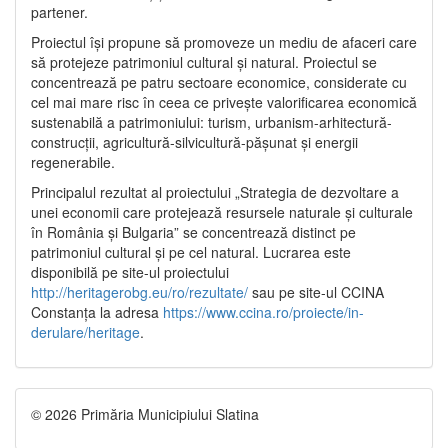
partener.
Proiectul își propune să promoveze un mediu de afaceri care
să protejeze patrimoniul cultural și natural. Proiectul se
concentrează pe patru sectoare economice, considerate cu
cel mai mare risc în ceea ce privește valorificarea economică
sustenabilă a patrimoniului: turism, urbanism-arhitectură-
construcții, agricultură-silvicultură-pășunat și energii
regenerabile.
Principalul rezultat al proiectului „Strategia de dezvoltare a
unei economii care protejează resursele naturale și culturale
în România și Bulgaria” se concentrează distinct pe
patrimoniul cultural și pe cel natural. Lucrarea este
disponibilă pe site-ul proiectului
http://heritagerobg.eu/ro/rezultate/
sau pe site-ul CCINA
Constanța la adresa
https://www.ccina.ro/proiecte/in-
derulare/heritage
.
© 2026 Primăria Municipiului Slatina