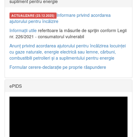
supliment pentru energie
Informare privind acordarea
ACTUALIZARE (23.12.2025)
ajutorului pentru încălzire
Informații utile
referitoare la măsurile de sprijin conform Legii
nr. 226/2021 - consumatorul vulnerabil
Anunț privind acordarea ajutorului pentru încălzirea locuinței
cu gaze naturale, energie electrică sau lemne, cărbuni,
combustibili petrolieri și a suplimentului pentru energie
Formular cerere-declarație pe proprie răspundere
ePIDS