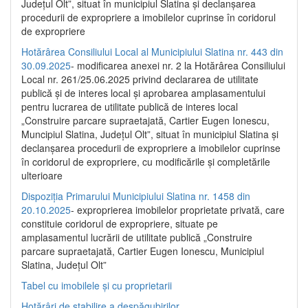
Județul Olt”, situat în municipiul Slatina și declanșarea
procedurii de expropriere a imobilelor cuprinse în coridorul
de expropriere
Hotărârea Consiliului Local al Municipiului Slatina nr. 443 din
30.09.2025
- modificarea anexei nr. 2 la Hotărârea Consiliului
Local nr. 261/25.06.2025 privind declararea de utilitate
publică şi de interes local şi aprobarea amplasamentului
pentru lucrarea de utilitate publică de interes local
„Construire parcare supraetajată, Cartier Eugen Ionescu,
Muncipiul Slatina, Judeţul Olt”, situat în municipiul Slatina şi
declanşarea procedurii de expropriere a imobilelor cuprinse
în coridorul de expropriere, cu modificările şi completările
ulterioare
Dispoziția Primarului Municipiului Slatina nr. 1458 din
20.10.2025
- exproprierea imobilelor proprietate privată, care
constituie coridorul de expropriere, situate pe
amplasamentul lucrării de utilitate publică „Construire
parcare supraetajată, Cartier Eugen Ionescu, Municipiul
Slatina, Județul Olt”
Tabel cu imobilele și cu proprietarii
Hotărâri de stabilire a despăgubirilor