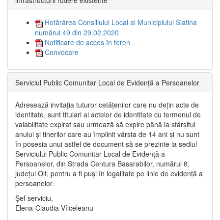
infrastructurii rutiere existente”
Hotărârea Consiliului Local al Municipiului Slatina
numărul 49 din 29.02.2020
Notificare de acces în teren
Convocare
Serviciul Public Comunitar Local de Evidență a Persoanelor
Adresează invitația tuturor cetățenilor care nu dețin acte de
identitate, sunt titulari ai actelor de identitate cu termenul de
valabilitate expirat sau urmează să expire până la sfârșitul
anului și tinerilor care au împlinit vârsta de 14 ani și nu sunt
în posesia unui astfel de document să se prezinte la sediul
Serviciului Public Comunitar Local de Evidență a
Persoanelor, din Strada Centura Basarabilor, numărul 8,
județul Olt, pentru a fi puși în legalitate pe linie de evidență a
persoanelor.
Șef serviciu,
Elena-Claudia Vîlceleanu