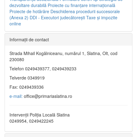
dezvoltare durabilă
Proiecte cu finanţare internaţională
Proiecte de hotărâre
Deschiderea procedurii succesorale
(Anexa 2)
DDI - Executori judecătorești
Taxe şi impozite
online
Informaţii de contact
Strada Mihail Kogălniceanu, numărul 1, Slatina, Olt, cod
230080
Telefon 0249439377, 0249439233
Telverde 0349919
Fax: 0249439336
e-mail:
office@primariaslatina.ro
Intervenții Poliția Locală Slatina
0249954, 0249422245