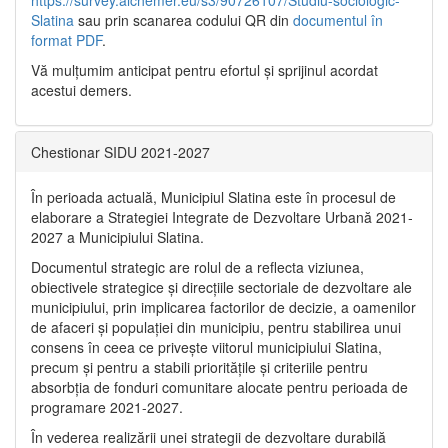
https://survey.alchemer.eu/s3/90726107/Studiu-sociologic-
Slatina
sau prin scanarea codului QR din
documentul în
format PDF
.
Vă mulţumim anticipat pentru efortul şi sprijinul acordat
acestui demers.
Chestionar SIDU 2021-2027
În perioada actuală, Municipiul Slatina este în procesul de
elaborare a Strategiei Integrate de Dezvoltare Urbană 2021‐
2027 a Municipiului Slatina.
Documentul strategic are rolul de a reflecta viziunea,
obiectivele strategice și direcțiile sectoriale de dezvoltare ale
municipiului, prin implicarea factorilor de decizie, a oamenilor
de afaceri și populației din municipiu, pentru stabilirea unui
consens în ceea ce privește viitorul municipiului Slatina,
precum și pentru a stabili prioritățile și criteriile pentru
absorbția de fonduri comunitare alocate pentru perioada de
programare 2021-2027.
În vederea realizării unei strategii de dezvoltare durabilă