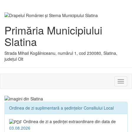
Primăria Municipiului
Slatina
Strada Mihail Kogălniceanu, numărul 1, cod 230080, Slatina,
județul Olt
Activ
sau
dezac
meniu
Ordinea de zi suplimentară a ședințelor Consiliului Local
Ordinea de zi a şedinţei extraordinare din data de
03.08.2026