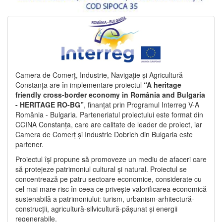
Camera de Comerț, Industrie, Navigație și Agricultură
Constanța are în implementare proiectul
“A heritage
friendly cross-border economy in România and Bulgaria
- HERITAGE RO-BG”
, finanțat prin Programul Interreg V-A
România - Bulgaria. Parteneriatul proiectului este format din
CCINA Constanța, care are calitate de leader de proiect, iar
Camera de Comerț și Industrie Dobrich din Bulgaria este
partener.
Proiectul își propune să promoveze un mediu de afaceri care
să protejeze patrimoniul cultural și natural. Proiectul se
concentrează pe patru sectoare economice, considerate cu
cel mai mare risc în ceea ce privește valorificarea economică
sustenabilă a patrimoniului: turism, urbanism-arhitectură-
construcții, agricultură-silvicultură-pășunat și energii
regenerabile.