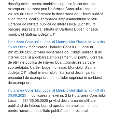
despăgubirilor pentru imobilele cuprinse în coridorul de
expropriere aprobat prin Hotărârea Consiliului Local nr.
261/25.06.2025 referitoare la declararea de utilitate publică
și de interes local și aprobarea amplasamentului pentru
lucrarea de utilitate publică de interes local „Construire
parcare supraetajată, situată în Cartierul Eugen Ionescu,
municipiul Slatina, județul Olt”
Hotărârea Consiliului Local al Municipiului Slatina nr. 416 din
15.09.2025
- modificarea Hotărârii Consiliului Local nr.
261/25.06.2025 privind declararea de utilitate publică și de
interes local și aprobarea amplasamentului pentru lucrarea
de utilitate publică de interes local „Construire parcare
supraetajată, Cartier Eugen Ionescu, Muncipiul Slatina,
Județul Olt”, situat în municipiul Slatina și declanșarea
procedurii de expropriere a imobilelor cuprinse în coridorul
de expropriere
Hotărârea Consiliului Local al Municipiului Slatina nr. 443 din
30.09.2025
- modificarea anexei nr. 2 la Hotărârea Consiliului
Local nr. 261/25.06.2025 privind declararea de utilitate
publică şi de interes local şi aprobarea amplasamentului
pentru lucrarea de utilitate publică de interes local