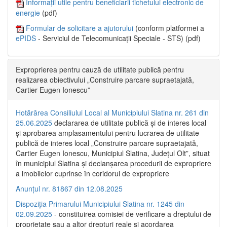
Informații utile pentru beneficiarii tichetului electronic de
energie
(pdf)
Formular de solicitare a ajutorului
(conform platformei a
ePIDS
- Serviciul de Telecomunicații Speciale - STS) (pdf)
Exproprierea pentru cauză de utilitate publică pentru
realizarea obiectivului „Construire parcare supraetajată,
Cartier Eugen Ionescu”
Hotărârea Consiliului Local al Municipiului Slatina nr. 261 din
25.06.2025
declararea de utilitate publică și de interes local
și aprobarea amplasamentului pentru lucrarea de utilitate
publică de interes local „Construire parcare supraetajată,
Cartier Eugen Ionescu, Municipiul Slatina, Județul Olt”, situat
în municipiul Slatina și declanșarea procedurii de expropriere
a imobilelor cuprinse în coridorul de expropriere
Anunțul nr. 81867 din 12.08.2025
Dispoziția Primarului Municipiului Slatina nr. 1245 din
02.09.2025
- constituirea comisiei de verificare a dreptului de
proprietate sau a altor drepturi reale și acordarea