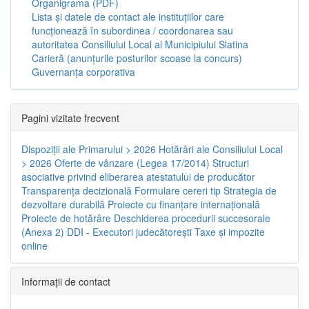
Organigrama (PDF)
Lista și datele de contact ale instituțiilor care
funcționează în subordinea / coordonarea sau
autoritatea Consiliului Local al Municipiului Slatina
Carieră (anunțurile posturilor scoase la concurs)
Guvernanța corporativa
Pagini vizitate frecvent
Dispoziţii ale Primarului > 2026
Hotărâri ale Consiliului Local
> 2026
Oferte de vânzare (Legea 17/2014)
Structuri
asociative privind eliberarea atestatului de producător
Transparenţa decizională
Formulare cereri tip
Strategia de
dezvoltare durabilă
Proiecte cu finanţare internaţională
Proiecte de hotărâre
Deschiderea procedurii succesorale
(Anexa 2)
DDI - Executori judecătorești
Taxe şi impozite
online
Informaţii de contact