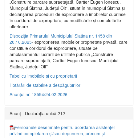
„Construire parcare supraetajată, Cartier Eugen Ionescu,
Muncipiul Slatina, Judeţul Olt”, situat în municipiul Slatina şi
declanşarea procedurii de expropriere a imobilelor cuprinse
în coridorul de expropriere, cu modificările şi completările
ulterioare
Dispoziția Primarului Municipiului Slatina nr. 1458 din
20.10.2025
- exproprierea imobilelor proprietate privată, care
constituie coridorul de expropriere, situate pe
amplasamentul lucrării de utilitate publică „Construire
parcare supraetajată, Cartier Eugen Ionescu, Municipiul
Slatina, Județul Olt”
Tabel cu imobilele și cu proprietarii
Hotărâri de stabilire a despăgubirilor
Anunțul nr. 18594/24.02.2026
Anunț - Declarația unică 212
Persoanele desemnate pentru acordarea asistenței
privind completarea și/sau depunerea, precum și