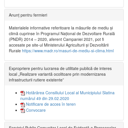
Anunț pentru fermieri
Materialele informative referitoare la măsurile de mediu și
climă cuprinse în Programul Național de Dezvoltare Rurală
(PNDR) 2014 – 2020, aferent Campaniei 2021, pot fi
accesate pe site-ul Ministerului Agriculturii și Dezvoltării
Rurale
https://www.madr.ro/masuri-de-mediu-si-clima.html
Expropriere pentru lucrarea de utilitate publică de interes
local „Realizare variantă ocolitoare prin modernizarea
infrastructurii rutiere existente”
Hotărârea Consiliului Local al Municipiului Slatina
numărul 49 din 29.02.2020
Notificare de acces în teren
Convocare
Serviciul Public Comunitar Local de Evidență a Persoanelor