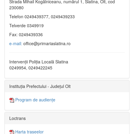
Strada Mihail Kogălniceanu, numărul 1, Slatina, Olt, cod
230080
Telefon 0249439377, 0249439233
Telverde 0349919
Fax: 0249439336
e-mail:
office@primariaslatina.ro
Intervenții Poliția Locală Slatina
0249954, 0249422245
Instituția Prefectului - Județul Olt
Program de audiențe
Loctrans
Harta traseelor