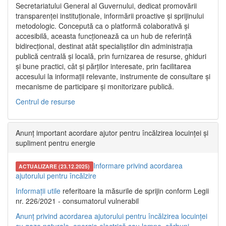
Secretariatului General al Guvernului, dedicat promovării
transparenței instituționale, informării proactive și sprijinului
metodologic. Concepută ca o platformă colaborativă și
accesibilă, aceasta funcționează ca un hub de referință
bidirecțional, destinat atât specialiștilor din administrația
publică centrală și locală, prin furnizarea de resurse, ghiduri
și bune practici, cât și părților interesate, prin facilitarea
accesului la informații relevante, instrumente de consultare și
mecanisme de participare și monitorizare publică.
Centrul de resurse
Anunț important acordare ajutor pentru încălzirea locuinței și
supliment pentru energie
Informare privind acordarea
ACTUALIZARE (23.12.2025)
ajutorului pentru încălzire
Informații utile
referitoare la măsurile de sprijin conform Legii
nr. 226/2021 - consumatorul vulnerabil
Anunț privind acordarea ajutorului pentru încălzirea locuinței
cu gaze naturale, energie electrică sau lemne, cărbuni,