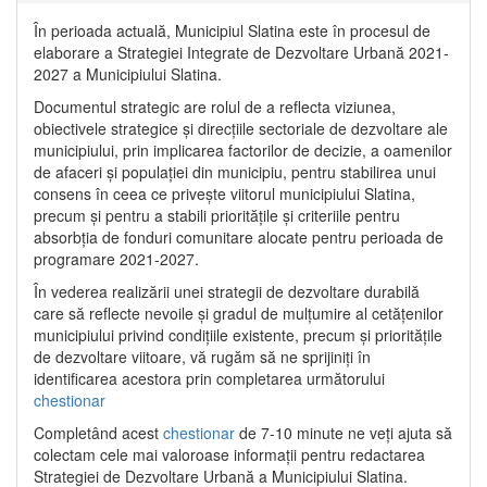
În perioada actuală, Municipiul Slatina este în procesul de
elaborare a Strategiei Integrate de Dezvoltare Urbană 2021‐
2027 a Municipiului Slatina.
Documentul strategic are rolul de a reflecta viziunea,
obiectivele strategice și direcțiile sectoriale de dezvoltare ale
municipiului, prin implicarea factorilor de decizie, a oamenilor
de afaceri și populației din municipiu, pentru stabilirea unui
consens în ceea ce privește viitorul municipiului Slatina,
precum și pentru a stabili prioritățile și criteriile pentru
absorbția de fonduri comunitare alocate pentru perioada de
programare 2021-2027.
În vederea realizării unei strategii de dezvoltare durabilă
care să reflecte nevoile și gradul de mulțumire al cetățenilor
municipiului privind condițiile existente, precum și prioritățile
de dezvoltare viitoare, vă rugăm să ne sprijiniți în
identificarea acestora prin completarea următorului
chestionar
Completând acest
chestionar
de 7-10 minute ne veți ajuta să
colectam cele mai valoroase informații pentru redactarea
Strategiei de Dezvoltare Urbană a Municipiului Slatina.