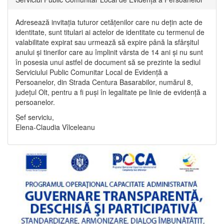
Adresează invitația tuturor cetățenilor care nu dețin acte de
identitate, sunt titulari ai actelor de identitate cu termenul de
valabilitate expirat sau urmează să expire până la sfârșitul
anului și tinerilor care au împlinit vârsta de 14 ani și nu sunt
în posesia unui astfel de document să se prezinte la sediul
Serviciului Public Comunitar Local de Evidență a
Persoanelor, din Strada Centura Basarabilor, numărul 8,
județul Olt, pentru a fi puși în legalitate pe linie de evidență a
persoanelor.
Șef serviciu,
Elena-Claudia Vîlceleanu