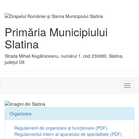
Primăria Municipiului
Slatina
Strada Mihail Kogălniceanu, numărul 1, cod 230080, Slatina,
județul Olt
Activ
sau
dezac
meniu
Organizare
Regulament de organizare și funcționare (PDF)
Regulamentul intern al aparatului de specialitate (PDF)