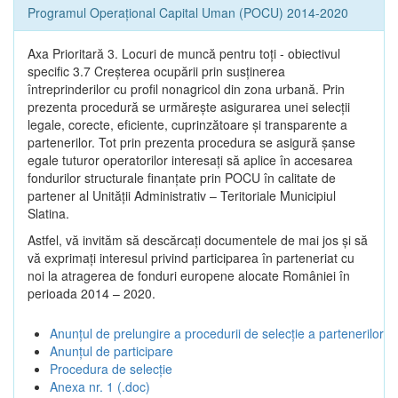
Programul Operațional Capital Uman (POCU) 2014-2020
Axa Prioritară 3. Locuri de muncă pentru toţi - obiectivul
specific 3.7 Creșterea ocupării prin susținerea
întreprinderilor cu profil nonagricol din zona urbană. Prin
prezenta procedură se urmăreşte asigurarea unei selecții
legale, corecte, eficiente, cuprinzătoare şi transparente a
partenerilor. Tot prin prezenta procedura se asigură şanse
egale tuturor operatorilor interesaţi să aplice în accesarea
fondurilor structurale finanţate prin POCU în calitate de
partener al Unității Administrativ – Teritoriale Municipiul
Slatina.
Astfel, vă invităm să descărcați documentele de mai jos și să
vă exprimați interesul privind participarea în parteneriat cu
noi la atragerea de fonduri europene alocate României în
perioada 2014 – 2020.
Anunțul de prelungire a procedurii de selecție a partenerilor
Anunțul de participare
Procedura de selecție
Anexa nr. 1 (.doc)