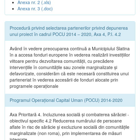
Anexa nr. 2 (.xls)
Anexa nr. 3 (.doc)
Procedură privind selectarea partenerilor privind depunerea
unui proiect în cadrul POCU 2014 – 2020, Axa 4, P.I. 4.2
Având în vedere preocuparea continuă a Municipiului Slatina
în a accesa fonduri europene în vederea realizării investițiilor
viitoare pentru dezvoltarea comunității, cu precădere
intervențiile în comunitățile sau zonele marginalizate și
defavorizate, considerăm că este necesară constituirea unui
parteneriat în vederea accesării de fonduri alocate prin
programele operaționale
Programul Operațional Capital Uman (POCU) 2014-2020
Axa Prioritară 4. Incluziunea socială și combaterea sărăciei -
obiectivul specific 4.2 Reducerea numărului de persoane
aflate în risc de sărăcie și excluziune socială din comunitățile
marginalizate (non roma), prin implementarea de măsuri
integrate