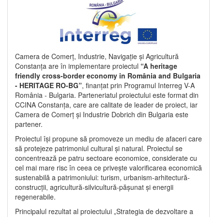
Camera de Comerț, Industrie, Navigație și Agricultură
Constanța are în implementare proiectul
“A heritage
friendly cross-border economy in România and Bulgaria
- HERITAGE RO-BG”
, finanțat prin Programul Interreg V-A
România - Bulgaria. Parteneriatul proiectului este format din
CCINA Constanța, care are calitate de leader de proiect, iar
Camera de Comerț și Industrie Dobrich din Bulgaria este
partener.
Proiectul își propune să promoveze un mediu de afaceri care
să protejeze patrimoniul cultural și natural. Proiectul se
concentrează pe patru sectoare economice, considerate cu
cel mai mare risc în ceea ce privește valorificarea economică
sustenabilă a patrimoniului: turism, urbanism-arhitectură-
construcții, agricultură-silvicultură-pășunat și energii
regenerabile.
Principalul rezultat al proiectului „Strategia de dezvoltare a