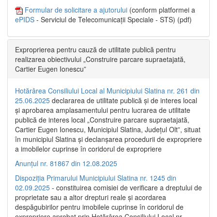
Formular de solicitare a ajutorului
(conform platformei a
ePIDS
- Serviciul de Telecomunicații Speciale - STS) (pdf)
Exproprierea pentru cauză de utilitate publică pentru
realizarea obiectivului „Construire parcare supraetajată,
Cartier Eugen Ionescu”
Hotărârea Consiliului Local al Municipiului Slatina nr. 261 din
25.06.2025
declararea de utilitate publică și de interes local
și aprobarea amplasamentului pentru lucrarea de utilitate
publică de interes local „Construire parcare supraetajată,
Cartier Eugen Ionescu, Municipiul Slatina, Județul Olt”, situat
în municipiul Slatina și declanșarea procedurii de expropriere
a imobilelor cuprinse în coridorul de expropriere
Anunțul nr. 81867 din 12.08.2025
Dispoziția Primarului Municipiului Slatina nr. 1245 din
02.09.2025
- constituirea comisiei de verificare a dreptului de
proprietate sau a altor drepturi reale și acordarea
despăgubirilor pentru imobilele cuprinse în coridorul de
expropriere aprobat prin Hotărârea Consiliului Local nr.