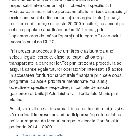
responsabilitatea comunității - - obiectivul specific 5.1
Reducerea numărului de persoane aflate în risc de sărăcie şi
excluziune socială din comunitățile marginalizate (roma şi
non-roma) din oraşe cu peste 20.000 locuitori, cu accent pe
cele cu populație aparținând minorității roma, prin
implementarea de măsuri/operațiuni integrate în contextul
mecanismului de DLRC.
Prin prezenta procedură se urmăreşte asigurarea unei
selecții legale, corecte, eficiente, cuprinzătoare şi
transparente a partenerilor.Tot prin prezenta procedura se
asigură şanse egale tuturor operatorilor interesaţi să aplice
în accesarea fondurilor structurale finanţate prin cele două
programe, cu axele prioritare mentionate mai sus și
obiectivele specifice respective, în calitate de asociat
(partener) al Unității Administrativ – Teritoriale Municipiul
Slatina.
Astfel, vă invităm să descărcați documentele de mai jos și să
vă exprimați interesul privind participarea în parteneriat cu
noi la atragerea de fonduri europene alocate României în
perioada 2014 – 2020.
Procedura de selecție