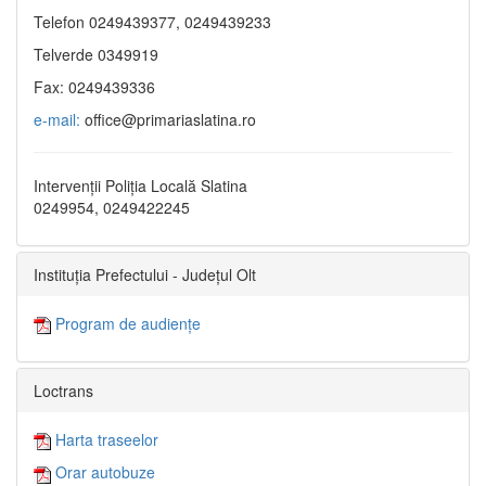
Telefon 0249439377, 0249439233
Telverde 0349919
Fax: 0249439336
e-mail:
office@primariaslatina.ro
Intervenții Poliția Locală Slatina
0249954, 0249422245
Instituția Prefectului - Județul Olt
Program de audiențe
Loctrans
Harta traseelor
Orar autobuze