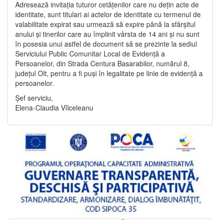
Adresează invitația tuturor cetățenilor care nu dețin acte de
identitate, sunt titulari ai actelor de identitate cu termenul de
valabilitate expirat sau urmează să expire până la sfârșitul
anului și tinerilor care au împlinit vârsta de 14 ani și nu sunt
în posesia unui astfel de document să se prezinte la sediul
Serviciului Public Comunitar Local de Evidență a
Persoanelor, din Strada Centura Basarabilor, numărul 8,
județul Olt, pentru a fi puși în legalitate pe linie de evidență a
persoanelor.
Șef serviciu,
Elena-Claudia Vîlceleanu