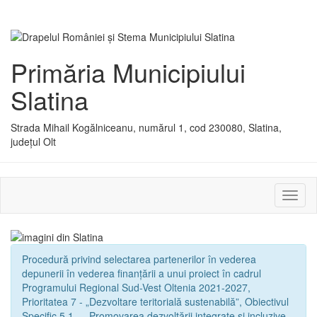
Primăria Municipiului
Slatina
Strada Mihail Kogălniceanu, numărul 1, cod 230080, Slatina,
județul Olt
Activ
sau
dezac
meniu
Procedură privind selectarea partenerilor în vederea
depunerii în vederea finanțării a unui proiect în cadrul
Programului Regional Sud-Vest Oltenia 2021-2027,
Prioritatea 7 - „Dezvoltare teritorială sustenabilă”, Obiectivul
Specific 5.1. - „Promovarea dezvoltării integrate și incluzive