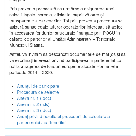
Prin prezenta procedură se urmăreşte asigurarea unei
selecții legale, corecte, eficiente, cuprinzătoare şi
transparente a partenerilor. Tot prin prezenta procedura se
asigură şanse egale tuturor operatorilor interesaţi să aplice
în accesarea fondurilor structurale finanţate prin POCU în
calitate de partener al Unității Administrativ – Teritoriale
Municipiul Slatina.
Astfel, vă invităm să descărcați documentele de mai jos și să
vă exprimați interesul privind participarea în parteneriat cu
noi la atragerea de fonduri europene alocate României în
perioada 2014 – 2020.
Anunțul de participare
Procedura de selecție
Anexa nr. 1 (.doc)
Anexa nr. 2 (.xls)
Anexa nr. 3 (.doc)
Anunț privind rezultatul procedurii de selectare a
partenerului / partenerilor