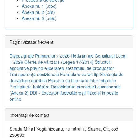
Anexa nr. 1 (.doc)
Anexa nr. 2 (.xls)
Anexa nr. 3 (.doc)
Pagini vizitate frecvent
Dispoziţii ale Primarului > 2026
Hotărâri ale Consiliului Local
> 2026
Oferte de vânzare (Legea 17/2014)
Structuri
asociative privind eliberarea atestatului de producător
Transparenţa decizională
Formulare cereri tip
Strategia de
dezvoltare durabilă
Proiecte cu finanţare internaţională
Proiecte de hotărâre
Deschiderea procedurii succesorale
(Anexa 2)
DDI - Executori judecătorești
Taxe şi impozite
online
Informaţii de contact
Strada Mihail Kogălniceanu, numărul 1, Slatina, Olt, cod
230080