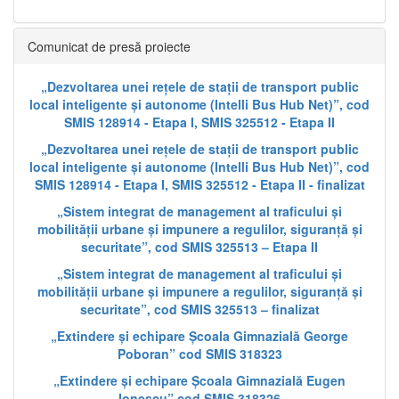
Comunicat de presă proiecte
„Dezvoltarea unei rețele de stații de transport public
local inteligente și autonome (Intelli Bus Hub Net)”, cod
SMIS 128914 - Etapa I, SMIS 325512 - Etapa II
„Dezvoltarea unei rețele de stații de transport public
local inteligente și autonome (Intelli Bus Hub Net)”, cod
SMIS 128914 - Etapa I, SMIS 325512 - Etapa II - finalizat
„Sistem integrat de management al traficului și
mobilității urbane și impunere a regulilor, siguranță și
securitate”, cod SMIS 325513 – Etapa II
„Sistem integrat de management al traficului și
mobilității urbane și impunere a regulilor, siguranță și
securitate”, cod SMIS 325513 – finalizat
„Extindere și echipare Școala Gimnazială George
Poboran” cod SMIS 318323
„Extindere și echipare Școala Gimnazială Eugen
Ionescu” cod SMIS 318326