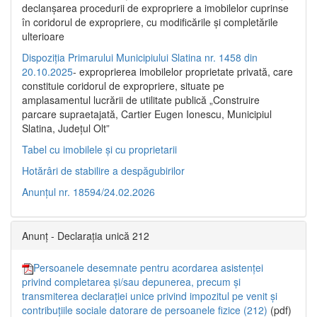
declanşarea procedurii de expropriere a imobilelor cuprinse
în coridorul de expropriere, cu modificările şi completările
ulterioare
Dispoziția Primarului Municipiului Slatina nr. 1458 din
20.10.2025
- exproprierea imobilelor proprietate privată, care
constituie coridorul de expropriere, situate pe
amplasamentul lucrării de utilitate publică „Construire
parcare supraetajată, Cartier Eugen Ionescu, Municipiul
Slatina, Județul Olt”
Tabel cu imobilele și cu proprietarii
Hotărâri de stabilire a despăgubirilor
Anunțul nr. 18594/24.02.2026
Anunț - Declarația unică 212
Persoanele desemnate pentru acordarea asistenței
privind completarea și/sau depunerea, precum și
transmiterea declarației unice privind impozitul pe venit și
contribuțiile sociale datorare de persoanele fizice (212)
(pdf)