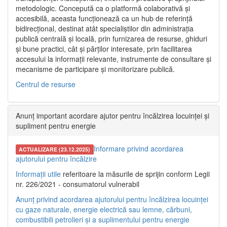
metodologic. Concepută ca o platformă colaborativă și
accesibilă, aceasta funcționează ca un hub de referință
bidirecțional, destinat atât specialiștilor din administrația
publică centrală și locală, prin furnizarea de resurse, ghiduri
și bune practici, cât și părților interesate, prin facilitarea
accesului la informații relevante, instrumente de consultare și
mecanisme de participare și monitorizare publică.
Centrul de resurse
Anunț important acordare ajutor pentru încălzirea locuinței și
supliment pentru energie
Informare privind acordarea
ACTUALIZARE (23.12.2025)
ajutorului pentru încălzire
Informații utile
referitoare la măsurile de sprijin conform Legii
nr. 226/2021 - consumatorul vulnerabil
Anunț privind acordarea ajutorului pentru încălzirea locuinței
cu gaze naturale, energie electrică sau lemne, cărbuni,
combustibili petrolieri și a suplimentului pentru energie