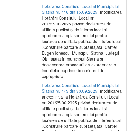
Hotărârea Consiliului Local al Municipiului
Slatina nr. 416 din 15.09.2025
- modificarea
Hotărârii Consiliului Local nr.
261/25.06.2025 privind declararea de
utilitate publică și de interes local și
aprobarea amplasamentului pentru
lucrarea de utilitate publică de interes local
„Construire parcare supraetajată, Cartier
Eugen Ionescu, Muncipiul Slatina, Județul
Olt”, situat în municipiul Slatina și
declanșarea procedurii de expropriere a
imobilelor cuprinse în coridorul de
expropriere
Hotărârea Consiliului Local al Municipiului
Slatina nr. 443 din 30.09.2025
- modificarea
anexei nr. 2 la Hotărârea Consiliului Local
nr. 261/25.06.2025 privind declararea de
utilitate publică şi de interes local şi
aprobarea amplasamentului pentru
lucrarea de utilitate publică de interes local
„Construire parcare supraetajată, Cartier