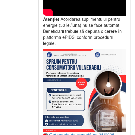
Atenție!
Acordarea suplimentului pentru
energie (50 lei/lună) nu se face automat.
Beneficiarii trebuie să depună o cerere în
platforma ePIDS, conform procedurii
legale.
Ordonanța de urgență nr. 35/2025