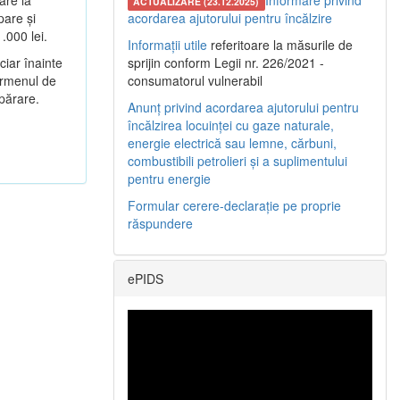
are la
Informare privind
ACTUALIZARE (23.12.2025)
pare și
acordarea ajutorului pentru încălzire
.000 lei.
Informații utile
referitoare la măsurile de
ciar înainte
sprijin conform Legii nr. 226/2021 -
termenul de
consumatorul vulnerabil
mpărare.
Anunț privind acordarea ajutorului pentru
încălzirea locuinței cu gaze naturale,
energie electrică sau lemne, cărbuni,
combustibili petrolieri și a suplimentului
pentru energie
Formular cerere-declarație pe proprie
răspundere
ePIDS