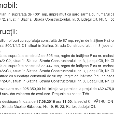
mobil:
vilan în suprafață de 4001 mp, împrejmuit cu gard sârmă cu numărul ca
4/2, situat în Slatina, Strada Constructorului, nr. 3, județul Olt, Nr. CF 
ucții:
ilion birouri cu suprafața construită de 87 mp, regim de înălțime P+2 cu
ral 800/1/4/2-C1, situat în Slatina, Strada Constructorului, nr. 3, județul
;
a cu suprafața construită de 595 mp, regim de înălțime P cu nr. cadast
4/2-C2, situat în Slatina, Strada Constructorului, nr. 3, județul Olt, Nr. 
a cu suprafața construită de 447 mp, regim de înălțime P cu nr. cadast
4/2-C3, situat în Slatina, Strada Constructorului, nr. 3, județul Olt, Nr. 
tiare cu suprafața construită de 90 mp, regim de înălțime P cu nr. cada
4/2-C4, situat în Slatina, Strada Constructorului, nr. 3, județul Olt, Nr. 
valuare este 925.350,00 lei, licitația va porni de la prețul de 462.475,00
 50% din valoarea de evaluare. Prețurile nu conțin TVA.
 va desfășura în data de
17.06.2016
ora
11:00
, la sediul CII PĂTRU IO
ș, Strada Nicolae Bălcescu, Nr. 19, Bl. 23, Parter, Județul Olt.