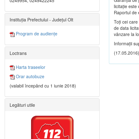
Garanția de p
0249954, 0249422245
licitație est
Raportul de e
Instituția Prefectului - Județul Olt
Toți cei care
de data licit
Program de audiențe
vânzare la lo
Informații s
(17.05.2016
Loctrans
Harta traseelor
Orar autobuze
(valabil începând cu 1 iunie 2018)
Legături utile