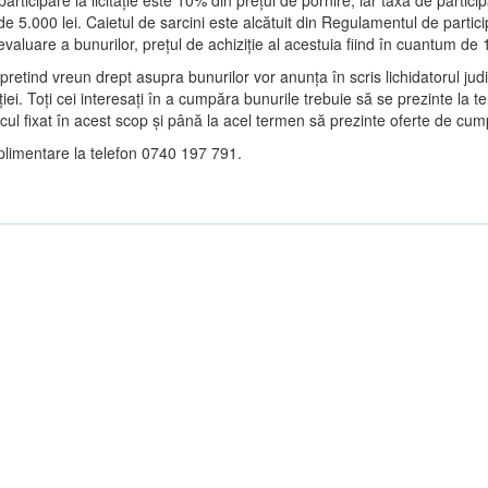
articipare la licitație este 10% din prețul de pornire, iar taxa de particip
e de 5.000 lei. Caietul de sarcini este alcătuit din Regulamentul de partici
valuare a bunurilor, prețul de achiziție al acestuia fiind în cuantum de 1
 pretind vreun drept asupra bunurilor vor anunța în scris lichidatorul judi
ației. Toți cei interesați în a cumpăra bunurile trebuie să se prezinte la 
cul fixat în acest scop și până la acel termen să prezinte oferte de cu
uplimentare la telefon 0740 197 791.
)