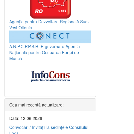
Agenția pentru Dezvoltare Regională Sud-
Vest Oltenia
A.N.P.C.P.P.S.R.
E-guvernare
Agenția
Națională pentru Ocuparea Forței de
Muncă
Cea mai recentă actualizare:
Data: 12.06.2026
Convocări / Invitaţii la şedinţele Consiliului
Local