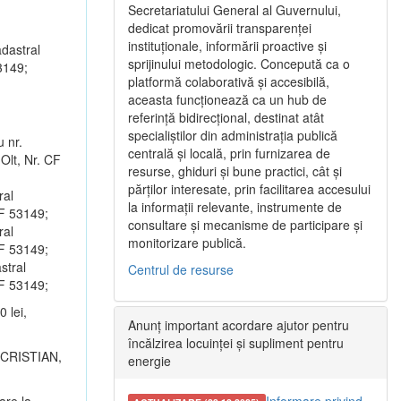
Secretariatului General al Guvernului,
dedicat promovării transparenței
instituționale, informării proactive și
dastral
sprijinului metodologic. Concepută ca o
53149;
platformă colaborativă și accesibilă,
aceasta funcționează ca un hub de
referință bidirecțional, destinat atât
specialiștilor din administrația publică
 nr.
centrală și locală, prin furnizarea de
 Olt, Nr. CF
resurse, ghiduri și bune practici, cât și
părților interesate, prin facilitarea accesului
ral
la informații relevante, instrumente de
CF 53149;
consultare și mecanisme de participare și
ral
monitorizare publică.
CF 53149;
stral
Centrul de resurse
CF 53149;
 lei,
Anunț important acordare ajutor pentru
încălzirea locuinței și supliment pentru
N CRISTIAN,
energie