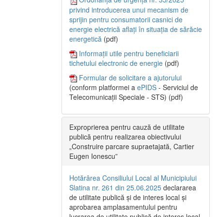
privind introducerea unui mecanism de
sprijin pentru consumatorii casnici de
energie electrică aflați în situația de sărăcie
energetică
(pdf)
Informații utile pentru beneficiarii
tichetului electronic de energie
(pdf)
Formular de solicitare a ajutorului
(conform platformei a
ePIDS
- Serviciul de
Telecomunicații Speciale - STS) (pdf)
Exproprierea pentru cauză de utilitate
publică pentru realizarea obiectivului
„Construire parcare supraetajată, Cartier
Eugen Ionescu”
Hotărârea Consiliului Local al Municipiului
Slatina nr. 261 din 25.06.2025
declararea
de utilitate publică și de interes local și
aprobarea amplasamentului pentru
lucrarea de utilitate publică de interes local