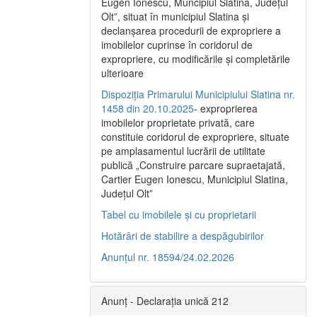
Eugen Ionescu, Muncipiul Slatina, Judeţul
Olt”, situat în municipiul Slatina şi
declanşarea procedurii de expropriere a
imobilelor cuprinse în coridorul de
expropriere, cu modificările şi completările
ulterioare
Dispoziția Primarului Municipiului Slatina nr.
1458 din 20.10.2025
- exproprierea
imobilelor proprietate privată, care
constituie coridorul de expropriere, situate
pe amplasamentul lucrării de utilitate
publică „Construire parcare supraetajată,
Cartier Eugen Ionescu, Municipiul Slatina,
Județul Olt”
Tabel cu imobilele și cu proprietarii
Hotărâri de stabilire a despăgubirilor
Anunțul nr. 18594/24.02.2026
Anunț - Declarația unică 212