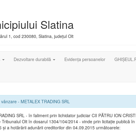
cipiului Slatina
rul 1, cod 230080, Slatina, județul Olt
ș
Dezvoltare durabilă
Evidența persoanelor
GHIȘEUL.
de vânzare - METALEX TRADING SRL
DING SRL - în faliment prin lichidator judiciar CII PĂTRU ION CRIST
ribunalul Olt în dosarul 1304/104/2014 - vinde prin licitație publică în 
 și a hotărârii adunării creditorilor din 04.09.2015 următoarele: