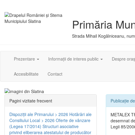
Primăria Muni
Strada Mihail Kogălniceanu, numă
Prezentare
Informații de interes public
Despre ora
Accesibilitate
Contact
Pagini vizitate frecvent
Publicație 
Dispoziţii ale Primarului > 2026
Hotărâri ale
METALEX TRA
Consiliului Local > 2026
Oferte de vânzare
desemnat de T
(Legea 17/2014)
Structuri asociative
Legii 85/2006
privind eliberarea atestatului de producător