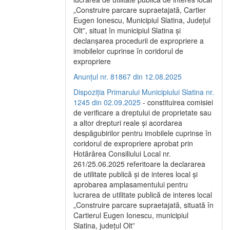
„Construire parcare supraetajată, Cartier
Eugen Ionescu, Municipiul Slatina, Județul
Olt”, situat în municipiul Slatina și
declanșarea procedurii de expropriere a
imobilelor cuprinse în coridorul de
expropriere
Anunțul nr. 81867 din 12.08.2025
Dispoziția Primarului Municipiului Slatina nr.
1245 din 02.09.2025
- constituirea comisiei
de verificare a dreptului de proprietate sau
a altor drepturi reale și acordarea
despăgubirilor pentru imobilele cuprinse în
coridorul de expropriere aprobat prin
Hotărârea Consiliului Local nr.
261/25.06.2025 referitoare la declararea
de utilitate publică și de interes local și
aprobarea amplasamentului pentru
lucrarea de utilitate publică de interes local
„Construire parcare supraetajată, situată în
Cartierul Eugen Ionescu, municipiul
Slatina, județul Olt”