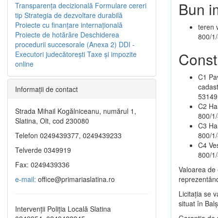
Bun i
Transparenţa decizională
Formulare cereri
tip
Strategia de dezvoltare durabilă
Proiecte cu finanţare internaţională
teren 
Proiecte de hotărâre
Deschiderea
800/1/
procedurii succesorale (Anexa 2)
DDI -
Constr
Executori judecătorești
Taxe şi impozite
online
C1 Pav
cadast
Informaţii de contact
53149
C2 Hal
Strada Mihail Kogălniceanu, numărul 1,
800/1/
Slatina, Olt, cod 230080
C3 Hal
Telefon 0249439377, 0249439233
800/1/
C4 Ves
Telverde 0349919
800/1/
Fax: 0249439336
Valoarea de e
e-mail:
office@primariaslatina.ro
reprezentând
Licitația se
situat în Bal
Intervenții Poliția Locală Slatina