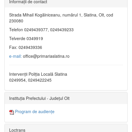
Informaţii de contact
Strada Mihail Kogălniceanu, numărul 1, Slatina, Olt, cod
230080
Telefon 0249439377, 0249439233
Telverde 0349919
Fax: 0249439336
e-mail:
office@primariaslatina.ro
Intervenții Poliția Locală Slatina
0249954, 0249422245
Instituția Prefectului - Județul Olt
Program de audiențe
Loctrans