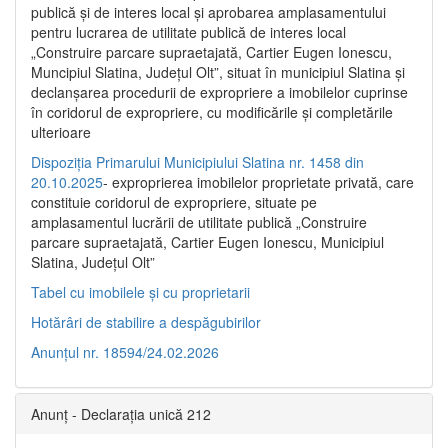
publică şi de interes local şi aprobarea amplasamentului
pentru lucrarea de utilitate publică de interes local
„Construire parcare supraetajată, Cartier Eugen Ionescu,
Muncipiul Slatina, Judeţul Olt”, situat în municipiul Slatina şi
declanşarea procedurii de expropriere a imobilelor cuprinse
în coridorul de expropriere, cu modificările şi completările
ulterioare
Dispoziția Primarului Municipiului Slatina nr. 1458 din
20.10.2025
- exproprierea imobilelor proprietate privată, care
constituie coridorul de expropriere, situate pe
amplasamentul lucrării de utilitate publică „Construire
parcare supraetajată, Cartier Eugen Ionescu, Municipiul
Slatina, Județul Olt”
Tabel cu imobilele și cu proprietarii
Hotărâri de stabilire a despăgubirilor
Anunțul nr. 18594/24.02.2026
Anunț - Declarația unică 212