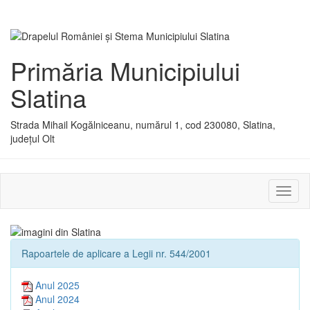
Primăria Municipiului
Slatina
Strada Mihail Kogălniceanu, numărul 1, cod 230080, Slatina,
județul Olt
Activ
sau
dezac
meniu
Rapoartele de aplicare a Legii nr. 544/2001
Anul 2025
Anul 2024