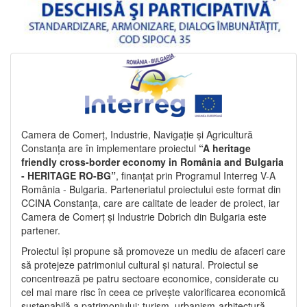
Camera de Comerț, Industrie, Navigație și Agricultură
Constanța are în implementare proiectul
“A heritage
friendly cross-border economy in România and Bulgaria
- HERITAGE RO-BG”
, finanțat prin Programul Interreg V-A
România - Bulgaria. Parteneriatul proiectului este format din
CCINA Constanța, care are calitate de leader de proiect, iar
Camera de Comerț și Industrie Dobrich din Bulgaria este
partener.
Proiectul își propune să promoveze un mediu de afaceri care
să protejeze patrimoniul cultural și natural. Proiectul se
concentrează pe patru sectoare economice, considerate cu
cel mai mare risc în ceea ce privește valorificarea economică
sustenabilă a patrimoniului: turism, urbanism-arhitectură-