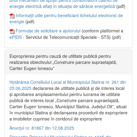
energie electrică aflați în situația de sărăcie energetică
(pdf)
Informații utile pentru beneficiarii tichetului electronic de
energie
(pdf)
Formular de solicitare a ajutorului
(conform platformei a
ePIDS
- Serviciul de Telecomunicații Speciale - STS) (pdf)
Exproprierea pentru cauză de utilitate publică pentru
realizarea obiectivului „Construire parcare supraetajată,
Cartier Eugen Ionescu”
Hotărârea Consiliului Local al Municipiului Slatina nr. 261 din
25.06.2025
declararea de utilitate publică și de interes local
și aprobarea amplasamentului pentru lucrarea de utilitate
publică de interes local „Construire parcare supraetajată,
Cartier Eugen Ionescu, Municipiul Slatina, Județul Olt”, situat
în municipiul Slatina și declanșarea procedurii de expropriere
a imobilelor cuprinse în coridorul de expropriere
Anunțul nr. 81867 din 12.08.2025
Dispoziția Primarului Municipiului Slatina nr. 1245 din