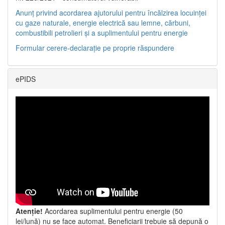
Anunț privind acordarea ajutorului pentru încălzirea locuinței
cu gaze naturale, energie electrică sau lemne, cărbuni,
combustibili petrolieri și a suplimentului pentru energie
Formular cerere-declarație pe proprie răspundere
ePIDS
Atenție!
Acordarea suplimentului pentru energie (50
lei/lună) nu se face automat. Beneficiarii trebuie să depună o