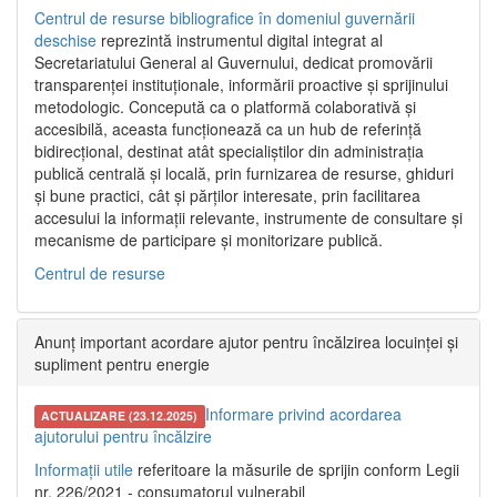
Centrul de resurse bibliografice în domeniul guvernării
deschise
reprezintă instrumentul digital integrat al
Secretariatului General al Guvernului, dedicat promovării
transparenței instituționale, informării proactive și sprijinului
metodologic. Concepută ca o platformă colaborativă și
accesibilă, aceasta funcționează ca un hub de referință
bidirecțional, destinat atât specialiștilor din administrația
publică centrală și locală, prin furnizarea de resurse, ghiduri
și bune practici, cât și părților interesate, prin facilitarea
accesului la informații relevante, instrumente de consultare și
mecanisme de participare și monitorizare publică.
Centrul de resurse
Anunț important acordare ajutor pentru încălzirea locuinței și
supliment pentru energie
Informare privind acordarea
ACTUALIZARE (23.12.2025)
ajutorului pentru încălzire
Informații utile
referitoare la măsurile de sprijin conform Legii
nr. 226/2021 - consumatorul vulnerabil