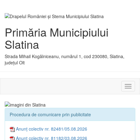
Primăria Municipiului
Slatina
Strada Mihail Kogălniceanu, numărul 1, cod 230080, Slatina,
județul Olt
Activ
sau
dezac
meniu
Procedura de comunicare prin publicitate
Anunț colectiv nr. 82481/05.08.2026
Anunț colectiv nr. 81182/03.08.2026