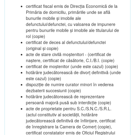
certificat fiscal emis de Direcția Economică de la
Primăria de domiciliu, primăriile unde se află
bunurile mobile și imobile ale
defunctului/defunctei, cu valoarea de impunere
pentru bunurile mobile și imobile ale titularului de
rol (copie)
certificat de deces al defunctului/defunctei
(original și copie)
acte de stare civilă moștenitori - (certificat de
naștere, certificat de căsătorie, C.I./B.I. (copie)
certificat de moștenitor (unde este cazul) (copie)
hotărâre judecătorească de divorț definitivă (unde
este cazul) (copie)
dispoziție de numire curator minori în vederea
dezbaterii succesiunii (copie)
hotărâre judecătorească de reprezentare
persoană majoră pusă sub interdicție (copie)
acte de proprietate pentru S.C./S.N.C./S.R.L.
(actul constitutiv al societății, hotărâre
judecătorească definitivă de înființare, certificat
de înregistrare la Camera de Comerț (copie),
certificat constatator emis de Oficiul Registrului