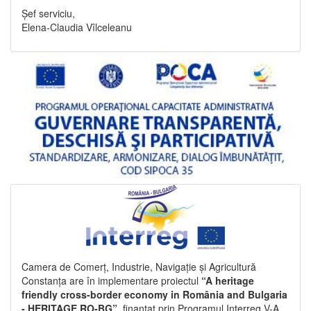
Șef serviciu,
Elena-Claudia Vîlceleanu
Camera de Comerț, Industrie, Navigație și Agricultură
Constanța are în implementare proiectul
“A heritage
friendly cross-border economy in România and Bulgaria
- HERITAGE RO-BG”
, finanțat prin Programul Interreg V-A