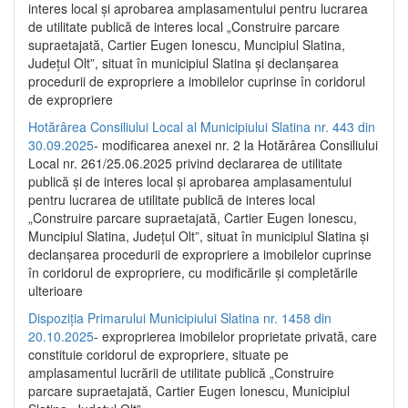
interes local și aprobarea amplasamentului pentru lucrarea
de utilitate publică de interes local „Construire parcare
supraetajată, Cartier Eugen Ionescu, Muncipiul Slatina,
Județul Olt”, situat în municipiul Slatina și declanșarea
procedurii de expropriere a imobilelor cuprinse în coridorul
de expropriere
Hotărârea Consiliului Local al Municipiului Slatina nr. 443 din
30.09.2025
- modificarea anexei nr. 2 la Hotărârea Consiliului
Local nr. 261/25.06.2025 privind declararea de utilitate
publică şi de interes local şi aprobarea amplasamentului
pentru lucrarea de utilitate publică de interes local
„Construire parcare supraetajată, Cartier Eugen Ionescu,
Muncipiul Slatina, Judeţul Olt”, situat în municipiul Slatina şi
declanşarea procedurii de expropriere a imobilelor cuprinse
în coridorul de expropriere, cu modificările şi completările
ulterioare
Dispoziția Primarului Municipiului Slatina nr. 1458 din
20.10.2025
- exproprierea imobilelor proprietate privată, care
constituie coridorul de expropriere, situate pe
amplasamentul lucrării de utilitate publică „Construire
parcare supraetajată, Cartier Eugen Ionescu, Municipiul