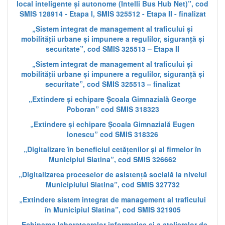
local inteligente și autonome (Intelli Bus Hub Net)”, cod
SMIS 128914 - Etapa I, SMIS 325512 - Etapa II - finalizat
„Sistem integrat de management al traficului și
mobilității urbane și impunere a regulilor, siguranță și
securitate”, cod SMIS 325513 – Etapa II
„Sistem integrat de management al traficului și
mobilității urbane și impunere a regulilor, siguranță și
securitate”, cod SMIS 325513 – finalizat
„Extindere și echipare Școala Gimnazială George
Poboran” cod SMIS 318323
„Extindere și echipare Școala Gimnazială Eugen
Ionescu” cod SMIS 318326
„Digitalizare în beneficiul cetățenilor și al firmelor în
Municipiul Slatina”, cod SMIS 326662
„Digitalizarea proceselor de asistență socială la nivelul
Municipiului Slatina”, cod SMIS 327732
„Extindere sistem integrat de management al traficului
în Municipiul Slatina”, cod SMIS 321905
„Echiparea laboratoarelor informatice și a atelierelor de