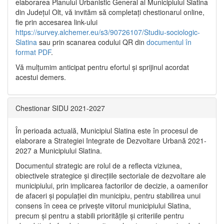
elaborarea Planului Urbanistic General al Municipiului Slatina
din Județul Olt, vă invităm să completați chestionarul online,
fie prin accesarea link-ului
https://survey.alchemer.eu/s3/90726107/Studiu-sociologic-
Slatina
sau prin scanarea codului QR din
documentul în
format PDF
.
Vă mulţumim anticipat pentru efortul şi sprijinul acordat
acestui demers.
Chestionar SIDU 2021-2027
În perioada actuală, Municipiul Slatina este în procesul de
elaborare a Strategiei Integrate de Dezvoltare Urbană 2021‐
2027 a Municipiului Slatina.
Documentul strategic are rolul de a reflecta viziunea,
obiectivele strategice și direcțiile sectoriale de dezvoltare ale
municipiului, prin implicarea factorilor de decizie, a oamenilor
de afaceri și populației din municipiu, pentru stabilirea unui
consens în ceea ce privește viitorul municipiului Slatina,
precum și pentru a stabili prioritățile și criteriile pentru