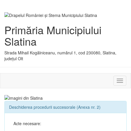
Primăria Municipiului
Slatina
Strada Mihail Kogălniceanu, numărul 1, cod 230080, Slatina,
județul Olt
Activ
sau
dezac
meniu
Deschiderea procedurii succesorale (Anexa nr. 2)
Acte necesare: