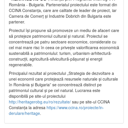
România - Bulgaria. Parteneriatul proiectului este format din
CCINA Constanța, care are calitate de leader de proiect, iar
Camera de Comerț și Industrie Dobrich din Bulgaria este
partener.
Proiectul își propune să promoveze un mediu de afaceri care
să protejeze patrimoniul cultural și natural. Proiectul se
concentrează pe patru sectoare economice, considerate cu
cel mai mare risc în ceea ce privește valorificarea economică
sustenabilă a patrimoniului: turism, urbanism-arhitectură-
construcții, agricultură-silvicultură-pășunat și energii
regenerabile.
Principalul rezultat al proiectului „Strategia de dezvoltare a
unei economii care protejează resursele naturale și culturale
în România și Bulgaria” se concentrează distinct pe
patrimoniul cultural și pe cel natural. Lucrarea este
disponibilă pe site-ul proiectului
http://heritagerobg.eu/ro/rezultate/
sau pe site-ul CCINA
Constanța la adresa
https://www.ccina.ro/proiecte/in-
derulare/heritage
.