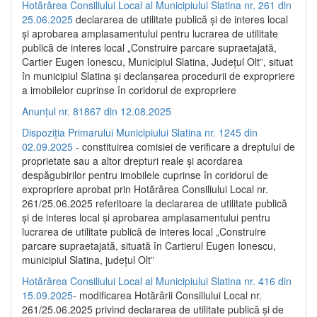
Hotărârea Consiliului Local al Municipiului Slatina nr. 261 din
25.06.2025
declararea de utilitate publică și de interes local
și aprobarea amplasamentului pentru lucrarea de utilitate
publică de interes local „Construire parcare supraetajată,
Cartier Eugen Ionescu, Municipiul Slatina, Județul Olt”, situat
în municipiul Slatina și declanșarea procedurii de expropriere
a imobilelor cuprinse în coridorul de expropriere
Anunțul nr. 81867 din 12.08.2025
Dispoziția Primarului Municipiului Slatina nr. 1245 din
02.09.2025
- constituirea comisiei de verificare a dreptului de
proprietate sau a altor drepturi reale și acordarea
despăgubirilor pentru imobilele cuprinse în coridorul de
expropriere aprobat prin Hotărârea Consiliului Local nr.
261/25.06.2025 referitoare la declararea de utilitate publică
și de interes local și aprobarea amplasamentului pentru
lucrarea de utilitate publică de interes local „Construire
parcare supraetajată, situată în Cartierul Eugen Ionescu,
municipiul Slatina, județul Olt”
Hotărârea Consiliului Local al Municipiului Slatina nr. 416 din
15.09.2025
- modificarea Hotărârii Consiliului Local nr.
261/25.06.2025 privind declararea de utilitate publică și de