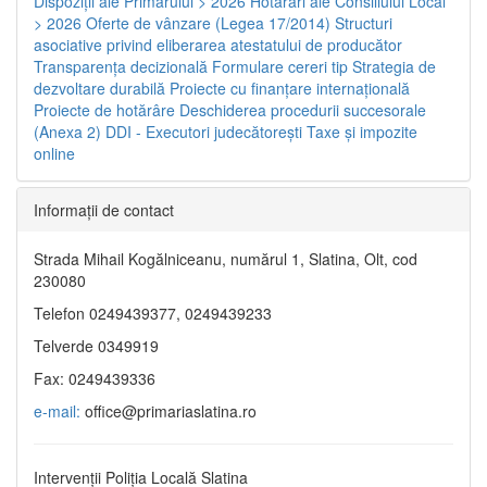
Dispoziţii ale Primarului > 2026
Hotărâri ale Consiliului Local
> 2026
Oferte de vânzare (Legea 17/2014)
Structuri
asociative privind eliberarea atestatului de producător
Transparenţa decizională
Formulare cereri tip
Strategia de
dezvoltare durabilă
Proiecte cu finanţare internaţională
Proiecte de hotărâre
Deschiderea procedurii succesorale
(Anexa 2)
DDI - Executori judecătorești
Taxe şi impozite
online
Informaţii de contact
Strada Mihail Kogălniceanu, numărul 1, Slatina, Olt, cod
230080
Telefon 0249439377, 0249439233
Telverde 0349919
Fax: 0249439336
e-mail:
office@primariaslatina.ro
Intervenții Poliția Locală Slatina