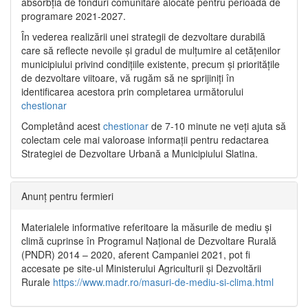
absorbția de fonduri comunitare alocate pentru perioada de
programare 2021-2027.
În vederea realizării unei strategii de dezvoltare durabilă
care să reflecte nevoile și gradul de mulțumire al cetățenilor
municipiului privind condițiile existente, precum și prioritățile
de dezvoltare viitoare, vă rugăm să ne sprijiniți în
identificarea acestora prin completarea următorului
chestionar
Completând acest
chestionar
de 7-10 minute ne veți ajuta să
colectam cele mai valoroase informații pentru redactarea
Strategiei de Dezvoltare Urbană a Municipiului Slatina.
Anunț pentru fermieri
Materialele informative referitoare la măsurile de mediu și
climă cuprinse în Programul Național de Dezvoltare Rurală
(PNDR) 2014 – 2020, aferent Campaniei 2021, pot fi
accesate pe site-ul Ministerului Agriculturii și Dezvoltării
Rurale
https://www.madr.ro/masuri-de-mediu-si-clima.html