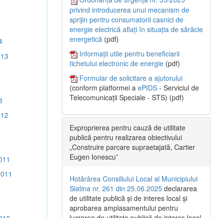
privind introducerea unui mecanism de
sprijin pentru consumatorii casnici de
energie electrică aflați în situația de sărăcie
energetică
(pdf)
4
Informații utile pentru beneficiarii
013
tichetului electronic de energie
(pdf)
Formular de solicitare a ajutorului
(conform platformei a
ePIDS
- Serviciul de
Telecomunicații Speciale - STS) (pdf)
3
012
Exproprierea pentru cauză de utilitate
publică pentru realizarea obiectivului
„Construire parcare supraetajată, Cartier
Eugen Ionescu”
011
2011
Hotărârea Consiliului Local al Municipiului
Slatina nr. 261 din 25.06.2025
declararea
de utilitate publică și de interes local și
aprobarea amplasamentului pentru
lucrarea de utilitate publică de interes local