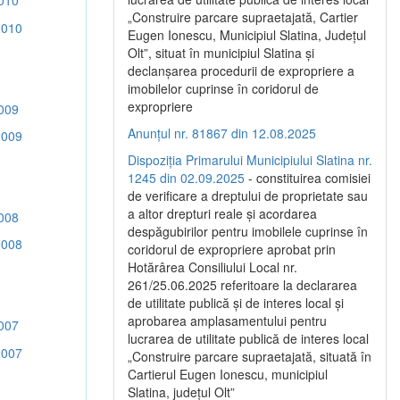
010
„Construire parcare supraetajată, Cartier
2010
Eugen Ionescu, Municipiul Slatina, Județul
Olt”, situat în municipiul Slatina și
declanșarea procedurii de expropriere a
imobilelor cuprinse în coridorul de
expropriere
009
Anunțul nr. 81867 din 12.08.2025
2009
Dispoziția Primarului Municipiului Slatina nr.
1245 din 02.09.2025
- constituirea comisiei
de verificare a dreptului de proprietate sau
a altor drepturi reale și acordarea
008
despăgubirilor pentru imobilele cuprinse în
2008
coridorul de expropriere aprobat prin
Hotărârea Consiliului Local nr.
261/25.06.2025 referitoare la declararea
de utilitate publică și de interes local și
aprobarea amplasamentului pentru
007
lucrarea de utilitate publică de interes local
2007
„Construire parcare supraetajată, situată în
Cartierul Eugen Ionescu, municipiul
Slatina, județul Olt”