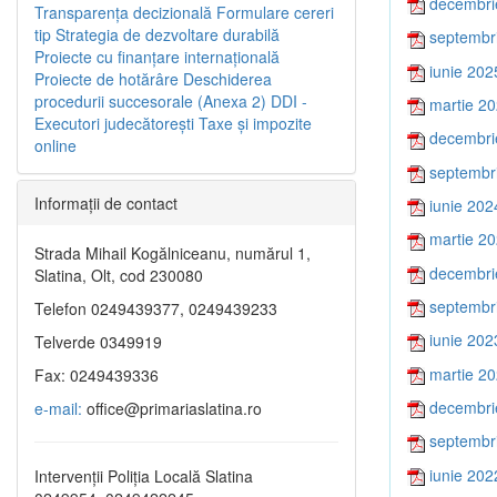
decembri
Transparenţa decizională
Formulare cereri
tip
Strategia de dezvoltare durabilă
septembr
Proiecte cu finanţare internaţională
iunie 202
Proiecte de hotărâre
Deschiderea
procedurii succesorale (Anexa 2)
DDI -
martie 2
Executori judecătorești
Taxe şi impozite
decembri
online
septembr
Informaţii de contact
iunie 202
martie 2
Strada Mihail Kogălniceanu, numărul 1,
decembri
Slatina, Olt, cod 230080
septembr
Telefon 0249439377, 0249439233
iunie 202
Telverde 0349919
martie 2
Fax: 0249439336
decembri
e-mail:
office@primariaslatina.ro
septembr
iunie 202
Intervenții Poliția Locală Slatina