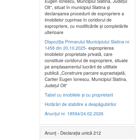
Eugen Ionescu, Muncipiul Slatina, Judeţul
Olt”, situat în municipiul Slatina şi
declanşarea procedurii de expropriere a
imobilelor cuprinse în coridorul de
expropriere, cu modificările şi completările
ulterioare
Dispoziția Primarului Municipiului Slatina nr.
1458 din 20.10.2025
- exproprierea
imobilelor proprietate privată, care
constituie coridorul de expropriere, situate
pe amplasamentul lucrării de utilitate
publică „Construire parcare supraetajată,
Cartier Eugen Ionescu, Municipiul Slatina,
Județul Olt”
Tabel cu imobilele și cu proprietarii
Hotărâri de stabilire a despăgubirilor
Anunțul nr. 18594/24.02.2026
Anunț - Declarația unică 212