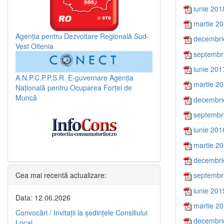
iunie 201
martie 2
Agenția pentru Dezvoltare Regională Sud-
decembri
Vest Oltenia
septembr
iunie 201
A.N.P.C.P.P.S.R.
E-guvernare
Agenția
martie 2
Națională pentru Ocuparea Forței de
Muncă
decembri
septembr
iunie 201
martie 2
decembri
Cea mai recentă actualizare:
septembr
iunie 201
Data: 12.06.2026
martie 2
Convocări / Invitaţii la şedinţele Consiliului
decembri
Local