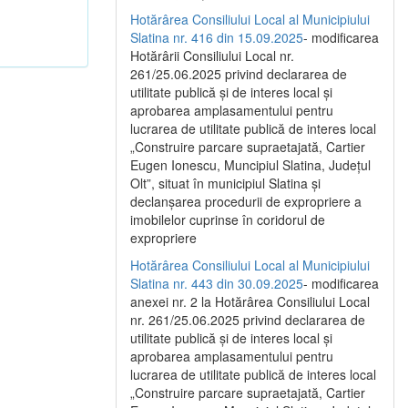
Hotărârea Consiliului Local al Municipiului
Slatina nr. 416 din 15.09.2025
- modificarea
Hotărârii Consiliului Local nr.
261/25.06.2025 privind declararea de
utilitate publică și de interes local și
aprobarea amplasamentului pentru
lucrarea de utilitate publică de interes local
„Construire parcare supraetajată, Cartier
Eugen Ionescu, Muncipiul Slatina, Județul
Olt”, situat în municipiul Slatina și
declanșarea procedurii de expropriere a
imobilelor cuprinse în coridorul de
expropriere
Hotărârea Consiliului Local al Municipiului
Slatina nr. 443 din 30.09.2025
- modificarea
anexei nr. 2 la Hotărârea Consiliului Local
nr. 261/25.06.2025 privind declararea de
utilitate publică şi de interes local şi
aprobarea amplasamentului pentru
lucrarea de utilitate publică de interes local
„Construire parcare supraetajată, Cartier