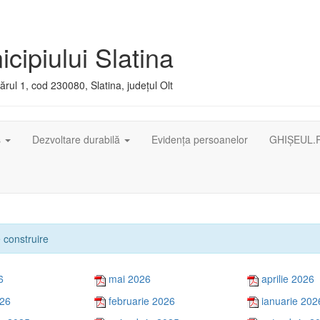
cipiului Slatina
rul 1, cod 230080, Slatina, județul Olt
ș
Dezvoltare durabilă
Evidența persoanelor
GHIȘEUL.
e construire
6
mai 2026
aprilie 2026
026
februarie 2026
ianuarie 202