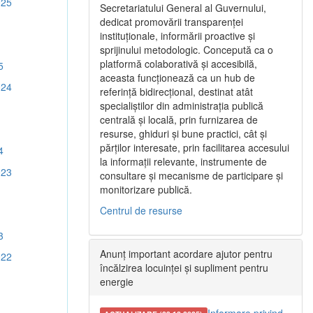
025
Secretariatului General al Guvernului,
dedicat promovării transparenței
instituționale, informării proactive și
sprijinului metodologic. Concepută ca o
platformă colaborativă și accesibilă,
5
aceasta funcționează ca un hub de
024
referință bidirecțional, destinat atât
specialiștilor din administrația publică
centrală și locală, prin furnizarea de
resurse, ghiduri și bune practici, cât și
părților interesate, prin facilitarea accesului
4
la informații relevante, instrumente de
023
consultare și mecanisme de participare și
monitorizare publică.
Centrul de resurse
3
Anunț important acordare ajutor pentru
022
încălzirea locuinței și supliment pentru
energie