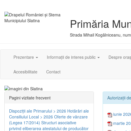
Primăria Muni
Strada Mihail Kogălniceanu, numă
Prezentare
Informații de interes public
Despre ora
Accesibilitate
Contact
Pagini vizitate frecvent
Autorizaţii d
Dispoziţii ale Primarului > 2026
Hotărâri ale
iunie 202
Consiliului Local > 2026
Oferte de vânzare
(Legea 17/2014)
Structuri asociative
martie 2
privind eliberarea atestatului de producător