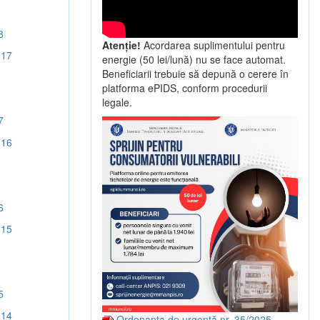
8
Atenție!
Acordarea suplimentului pentru
017
energie (50 lei/lună) nu se face automat.
Beneficiarii trebuie să depună o cerere în
platforma ePIDS, conform procedurii
legale.
7
016
6
015
5
014
Ordonanța de urgență nr. 35/2025