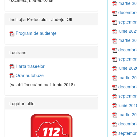
0249954, 0249422245
martie 2
decembri
Instituția Prefectului - Județul Olt
septembr
iunie 202
Program de audiențe
martie 2
decembri
Loctrans
septembr
Harta traseelor
iunie 202
Orar autobuze
martie 2
(valabil începând cu 1 iunie 2018)
decembri
septembr
Legături utile
iunie 201
martie 2
decembri
septembr