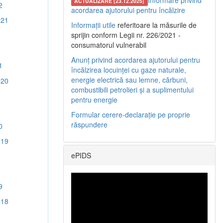
Informare privind
ACTUALIZARE (23.12.2025)
2
acordarea ajutorului pentru încălzire
021
Informații utile
referitoare la măsurile de
sprijin conform Legii nr. 226/2021 -
consumatorul vulnerabil
Anunț privind acordarea ajutorului pentru
1
încălzirea locuinței cu gaze naturale,
energie electrică sau lemne, cărbuni,
020
combustibili petrolieri și a suplimentului
pentru energie
Formular cerere-declarație pe proprie
răspundere
0
019
ePIDS
9
018