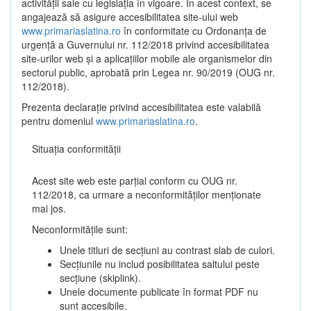
activității sale cu legislația în vigoare. În acest context, se
angajează să asigure accesibilitatea site-ului web
www.primariaslatina.ro
în conformitate cu Ordonanța de
urgență a Guvernului nr. 112/2018 privind accesibilitatea
site-urilor web și a aplicațiilor mobile ale organismelor din
sectorul public, aprobată prin Legea nr. 90/2019 (OUG nr.
112/2018).
Prezenta declarație privind accesibilitatea este valabilă
pentru domeniul
www.primariaslatina.ro
.
Situația conformității
Acest site web este parțial conform cu OUG nr.
112/2018, ca urmare a neconformităților menționate
mai jos.
Neconformitățile sunt:
Unele titluri de secțiuni au contrast slab de culori.
Secțiunile nu includ posibilitatea saltului peste
secțiune (skiplink).
Unele documente publicate în format PDF nu
sunt accesibile.