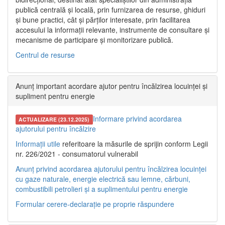
publică centrală și locală, prin furnizarea de resurse, ghiduri
și bune practici, cât și părților interesate, prin facilitarea
accesului la informații relevante, instrumente de consultare și
mecanisme de participare și monitorizare publică.
Centrul de resurse
Anunț important acordare ajutor pentru încălzirea locuinței și
supliment pentru energie
Informare privind acordarea
ACTUALIZARE (23.12.2025)
ajutorului pentru încălzire
Informații utile
referitoare la măsurile de sprijin conform Legii
nr. 226/2021 - consumatorul vulnerabil
Anunț privind acordarea ajutorului pentru încălzirea locuinței
cu gaze naturale, energie electrică sau lemne, cărbuni,
combustibili petrolieri și a suplimentului pentru energie
Formular cerere-declarație pe proprie răspundere