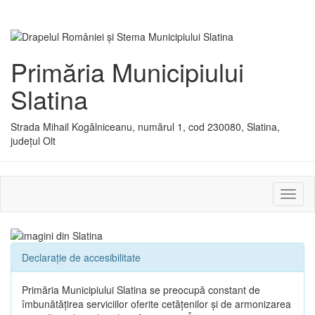
Primăria Municipiului
Slatina
Strada Mihail Kogălniceanu, numărul 1, cod 230080, Slatina,
județul Olt
Activ
sau
dezac
meniu
Declarație de accesibilitate
Primăria Municipiului Slatina se preocupă constant de
îmbunătățirea serviciilor oferite cetățenilor și de armonizarea