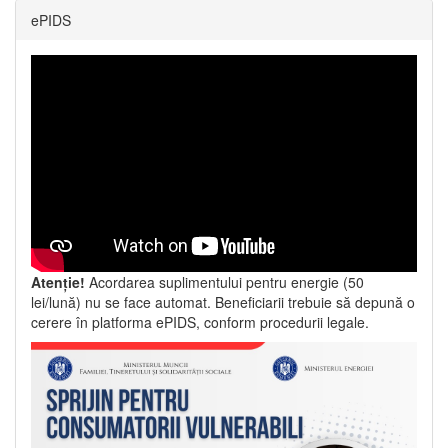
ePIDS
Atenție!
Acordarea suplimentului pentru energie (50
lei/lună) nu se face automat. Beneficiarii trebuie să depună o
cerere în platforma ePIDS, conform procedurii legale.