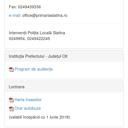
Fax: 0249439336
e-mail:
office@primariaslatina.ro
Intervenții Poliția Locală Slatina
0249954, 0249422245
Instituția Prefectului - Județul Olt
Program de audiențe
Loctrans
Harta traseelor
Orar autobuze
(valabil începând cu 1 iunie 2018)