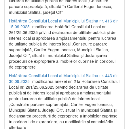
lucrarea de utilitate publică de interes local „Construire
parcare supraetajată, situată în Cartierul Eugen Ionescu,
municipiul Slatina, județul Olt”
Hotărârea Consiliului Local al Municipiului Slatina nr. 416 din
15.09.2025
- modificarea Hotărârii Consiliului Local nr.
261/25.06.2025 privind declararea de utilitate publică și de
interes local și aprobarea amplasamentului pentru lucrarea
de utilitate publică de interes local „Construire parcare
supraetajată, Cartier Eugen Ionescu, Muncipiul Slatina,
Județul Olt”, situat în municipiul Slatina și declanșarea
procedurii de expropriere a imobilelor cuprinse în coridorul
de expropriere
Hotărârea Consiliului Local al Municipiului Slatina nr. 443 din
30.09.2025
- modificarea anexei nr. 2 la Hotărârea Consiliului
Local nr. 261/25.06.2025 privind declararea de utilitate
publică şi de interes local şi aprobarea amplasamentului
pentru lucrarea de utilitate publică de interes local
„Construire parcare supraetajată, Cartier Eugen Ionescu,
Muncipiul Slatina, Judeţul Olt”, situat în municipiul Slatina şi
declanşarea procedurii de expropriere a imobilelor cuprinse
în coridorul de expropriere, cu modificările şi completările
ulterioare