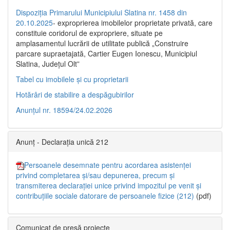
Dispoziția Primarului Municipiului Slatina nr. 1458 din
20.10.2025
- exproprierea imobilelor proprietate privată, care
constituie coridorul de expropriere, situate pe
amplasamentul lucrării de utilitate publică „Construire
parcare supraetajată, Cartier Eugen Ionescu, Municipiul
Slatina, Județul Olt”
Tabel cu imobilele și cu proprietarii
Hotărâri de stabilire a despăgubirilor
Anunțul nr. 18594/24.02.2026
Anunț - Declarația unică 212
Persoanele desemnate pentru acordarea asistenței
privind completarea și/sau depunerea, precum și
transmiterea declarației unice privind impozitul pe venit și
contribuțiile sociale datorare de persoanele fizice (212)
(pdf)
Comunicat de presă proiecte