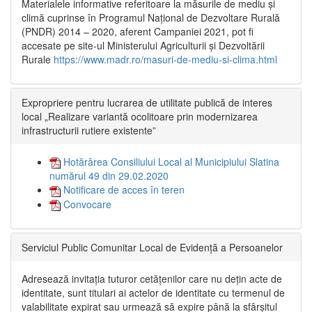
Materialele informative referitoare la măsurile de mediu și
climă cuprinse în Programul Național de Dezvoltare Rurală
(PNDR) 2014 – 2020, aferent Campaniei 2021, pot fi
accesate pe site-ul Ministerului Agriculturii și Dezvoltării
Rurale
https://www.madr.ro/masuri-de-mediu-si-clima.html
Expropriere pentru lucrarea de utilitate publică de interes
local „Realizare variantă ocolitoare prin modernizarea
infrastructurii rutiere existente”
Hotărârea Consiliului Local al Municipiului Slatina
numărul 49 din 29.02.2020
Notificare de acces în teren
Convocare
Serviciul Public Comunitar Local de Evidență a Persoanelor
Adresează invitația tuturor cetățenilor care nu dețin acte de
identitate, sunt titulari ai actelor de identitate cu termenul de
valabilitate expirat sau urmează să expire până la sfârșitul