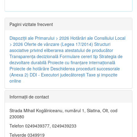
Pagini vizitate frecvent
Dispoziţii ale Primarului > 2026
Hotărâri ale Consiliului Local
> 2026
Oferte de vânzare (Legea 17/2014)
Structuri
asociative privind eliberarea atestatului de producător
Transparenţa decizională
Formulare cereri tip
Strategia de
dezvoltare durabilă
Proiecte cu finanţare internaţională
Proiecte de hotărâre
Deschiderea procedurii succesorale
(Anexa 2)
DDI - Executori judecătorești
Taxe şi impozite
online
Informaţii de contact
Strada Mihail Kogălniceanu, numărul 1, Slatina, Olt, cod
230080
Telefon 0249439377, 0249439233
Telverde 0349919