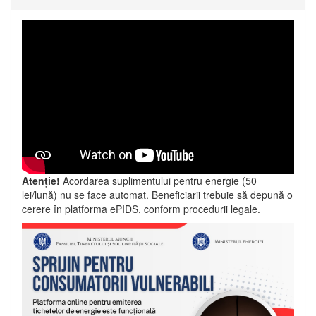
Atenție!
Acordarea suplimentului pentru energie (50
lei/lună) nu se face automat. Beneficiarii trebuie să depună o
cerere în platforma ePIDS, conform procedurii legale.