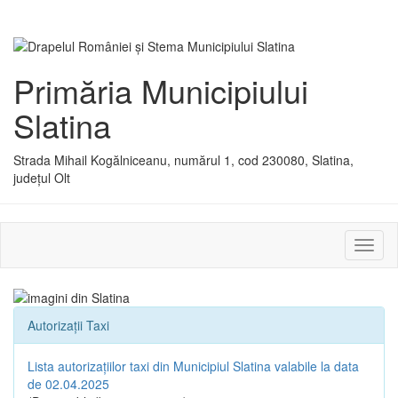
Primăria Municipiului
Slatina
Strada Mihail Kogălniceanu, numărul 1, cod 230080, Slatina,
județul Olt
Activ
sau
dezac
meniu
Autorizații Taxi
Lista autorizațiilor taxi din Municipiul Slatina valabile la data
de 02.04.2025