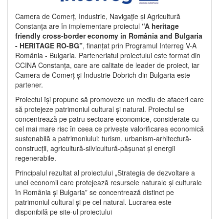
Camera de Comerț, Industrie, Navigație și Agricultură
Constanța are în implementare proiectul
“A heritage
friendly cross-border economy in România and Bulgaria
- HERITAGE RO-BG”
, finanțat prin Programul Interreg V-A
România - Bulgaria. Parteneriatul proiectului este format din
CCINA Constanța, care are calitate de leader de proiect, iar
Camera de Comerț și Industrie Dobrich din Bulgaria este
partener.
Proiectul își propune să promoveze un mediu de afaceri care
să protejeze patrimoniul cultural și natural. Proiectul se
concentrează pe patru sectoare economice, considerate cu
cel mai mare risc în ceea ce privește valorificarea economică
sustenabilă a patrimoniului: turism, urbanism-arhitectură-
construcții, agricultură-silvicultură-pășunat și energii
regenerabile.
Principalul rezultat al proiectului „Strategia de dezvoltare a
unei economii care protejează resursele naturale și culturale
în România și Bulgaria” se concentrează distinct pe
patrimoniul cultural și pe cel natural. Lucrarea este
disponibilă pe site-ul proiectului