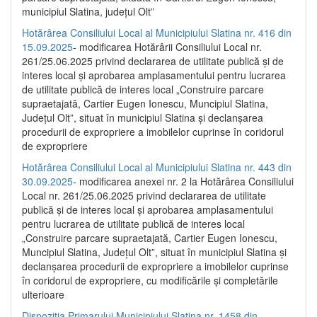
municipiul Slatina, județul Olt”
Hotărârea Consiliului Local al Municipiului Slatina nr. 416 din
15.09.2025
- modificarea Hotărârii Consiliului Local nr.
261/25.06.2025 privind declararea de utilitate publică și de
interes local și aprobarea amplasamentului pentru lucrarea
de utilitate publică de interes local „Construire parcare
supraetajată, Cartier Eugen Ionescu, Muncipiul Slatina,
Județul Olt”, situat în municipiul Slatina și declanșarea
procedurii de expropriere a imobilelor cuprinse în coridorul
de expropriere
Hotărârea Consiliului Local al Municipiului Slatina nr. 443 din
30.09.2025
- modificarea anexei nr. 2 la Hotărârea Consiliului
Local nr. 261/25.06.2025 privind declararea de utilitate
publică şi de interes local şi aprobarea amplasamentului
pentru lucrarea de utilitate publică de interes local
„Construire parcare supraetajată, Cartier Eugen Ionescu,
Muncipiul Slatina, Judeţul Olt”, situat în municipiul Slatina şi
declanşarea procedurii de expropriere a imobilelor cuprinse
în coridorul de expropriere, cu modificările şi completările
ulterioare
Dispoziția Primarului Municipiului Slatina nr. 1458 din