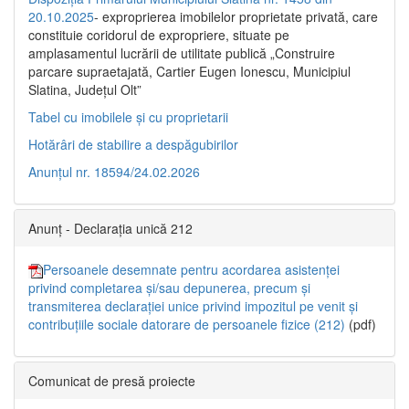
20.10.2025
- exproprierea imobilelor proprietate privată, care
constituie coridorul de expropriere, situate pe
amplasamentul lucrării de utilitate publică „Construire
parcare supraetajată, Cartier Eugen Ionescu, Municipiul
Slatina, Județul Olt”
Tabel cu imobilele și cu proprietarii
Hotărâri de stabilire a despăgubirilor
Anunțul nr. 18594/24.02.2026
Anunț - Declarația unică 212
Persoanele desemnate pentru acordarea asistenței
privind completarea și/sau depunerea, precum și
transmiterea declarației unice privind impozitul pe venit și
contribuțiile sociale datorare de persoanele fizice (212)
(pdf)
Comunicat de presă proiecte