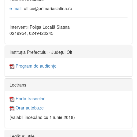
e-mail:
office@primariaslatina.ro
Intervenții Poliția Locală Slatina
0249954, 0249422245
Instituția Prefectului - Județul Olt
Program de audiențe
Loctrans
Harta traseelor
Orar autobuze
(valabil începând cu 1 iunie 2018)
Legături utile