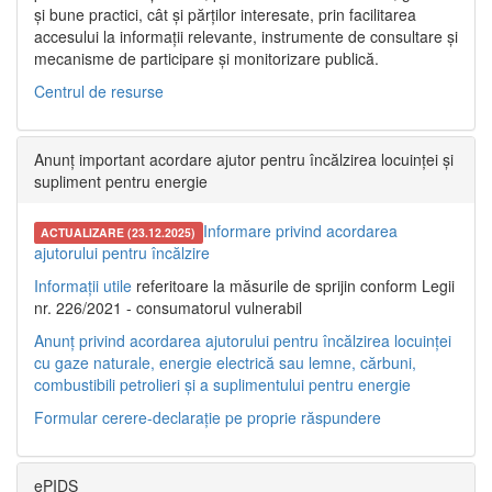
și bune practici, cât și părților interesate, prin facilitarea
accesului la informații relevante, instrumente de consultare și
mecanisme de participare și monitorizare publică.
Centrul de resurse
Anunț important acordare ajutor pentru încălzirea locuinței și
supliment pentru energie
Informare privind acordarea
ACTUALIZARE (23.12.2025)
ajutorului pentru încălzire
Informații utile
referitoare la măsurile de sprijin conform Legii
nr. 226/2021 - consumatorul vulnerabil
Anunț privind acordarea ajutorului pentru încălzirea locuinței
cu gaze naturale, energie electrică sau lemne, cărbuni,
combustibili petrolieri și a suplimentului pentru energie
Formular cerere-declarație pe proprie răspundere
ePIDS