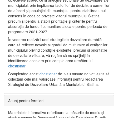
municipiului, prin implicarea factorilor de decizie, a oamenilor
de afaceri și populației din municipiu, pentru stabilirea unui
consens în ceea ce privește viitorul municipiului Slatina,
precum și pentru a stabili prioritățile și criteriile pentru
absorbția de fonduri comunitare alocate pentru perioada de
programare 2021-2027.
În vederea realizării unei strategii de dezvoltare durabilă
care să reflecte nevoile și gradul de mulțumire al cetățenilor
municipiului privind condițiile existente, precum și prioritățile
de dezvoltare viitoare, vă rugăm să ne sprijiniți în
identificarea acestora prin completarea următorului
chestionar
Completând acest
chestionar
de 7-10 minute ne veți ajuta să
colectam cele mai valoroase informații pentru redactarea
Strategiei de Dezvoltare Urbană a Municipiului Slatina.
Anunț pentru fermieri
Materialele informative referitoare la măsurile de mediu și
climă cuprinse în Programul Național de Dezvoltare Rurală