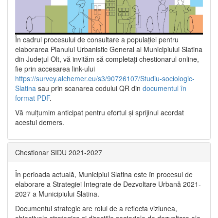
În cadrul procesului de consultare a populaţiei pentru
elaborarea Planului Urbanistic General al Municipiului Slatina
din Județul Olt, vă invităm să completați chestionarul online,
fie prin accesarea link-ului
https://survey.alchemer.eu/s3/90726107/Studiu-sociologic-
Slatina
sau prin scanarea codului QR din
documentul în
format PDF
.
Vă mulţumim anticipat pentru efortul şi sprijinul acordat
acestui demers.
Chestionar SIDU 2021-2027
În perioada actuală, Municipiul Slatina este în procesul de
elaborare a Strategiei Integrate de Dezvoltare Urbană 2021‐
2027 a Municipiului Slatina.
Documentul strategic are rolul de a reflecta viziunea,
obiectivele strategice și direcțiile sectoriale de dezvoltare ale