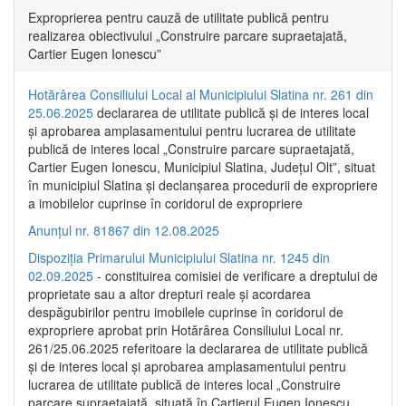
Exproprierea pentru cauză de utilitate publică pentru
realizarea obiectivului „Construire parcare supraetajată,
Cartier Eugen Ionescu”
Hotărârea Consiliului Local al Municipiului Slatina nr. 261 din
25.06.2025
declararea de utilitate publică și de interes local
și aprobarea amplasamentului pentru lucrarea de utilitate
publică de interes local „Construire parcare supraetajată,
Cartier Eugen Ionescu, Municipiul Slatina, Județul Olt”, situat
în municipiul Slatina și declanșarea procedurii de expropriere
a imobilelor cuprinse în coridorul de expropriere
Anunțul nr. 81867 din 12.08.2025
Dispoziția Primarului Municipiului Slatina nr. 1245 din
02.09.2025
- constituirea comisiei de verificare a dreptului de
proprietate sau a altor drepturi reale și acordarea
despăgubirilor pentru imobilele cuprinse în coridorul de
expropriere aprobat prin Hotărârea Consiliului Local nr.
261/25.06.2025 referitoare la declararea de utilitate publică
și de interes local și aprobarea amplasamentului pentru
lucrarea de utilitate publică de interes local „Construire
parcare supraetajată, situată în Cartierul Eugen Ionescu,