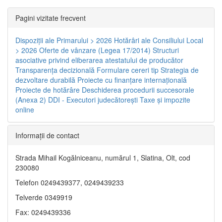
Pagini vizitate frecvent
Dispoziţii ale Primarului > 2026
Hotărâri ale Consiliului Local
> 2026
Oferte de vânzare (Legea 17/2014)
Structuri
asociative privind eliberarea atestatului de producător
Transparenţa decizională
Formulare cereri tip
Strategia de
dezvoltare durabilă
Proiecte cu finanţare internaţională
Proiecte de hotărâre
Deschiderea procedurii succesorale
(Anexa 2)
DDI - Executori judecătorești
Taxe şi impozite
online
Informaţii de contact
Strada Mihail Kogălniceanu, numărul 1, Slatina, Olt, cod
230080
Telefon 0249439377, 0249439233
Telverde 0349919
Fax: 0249439336