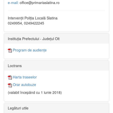
e-mail:
office@primariaslatina.ro
Intervenții Poliția Locală Slatina
0249954, 0249422245
Instituția Prefectului - Județul Olt
Program de audiențe
Loctrans
Harta traseelor
Orar autobuze
(valabil începând cu 1 iunie 2018)
Legături utile