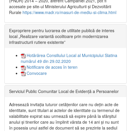
(PNDR) 2014 – 2020, aferent Campaniei 2021, pot fi
accesate pe site-ul Ministerului Agriculturii și Dezvoltării
Rurale
https://www.madr.ro/masuri-de-mediu-si-clima.html
Expropriere pentru lucrarea de utilitate publică de interes
local „Realizare variantă ocolitoare prin modernizarea
infrastructurii rutiere existente”
Hotărârea Consiliului Local al Municipiului Slatina
numărul 49 din 29.02.2020
Notificare de acces în teren
Convocare
Serviciul Public Comunitar Local de Evidență a Persoanelor
Adresează invitația tuturor cetățenilor care nu dețin acte de
identitate, sunt titulari ai actelor de identitate cu termenul de
valabilitate expirat sau urmează să expire până la sfârșitul
anului și tinerilor care au împlinit vârsta de 14 ani și nu sunt
în posesia unui astfel de document să se prezinte la sediul