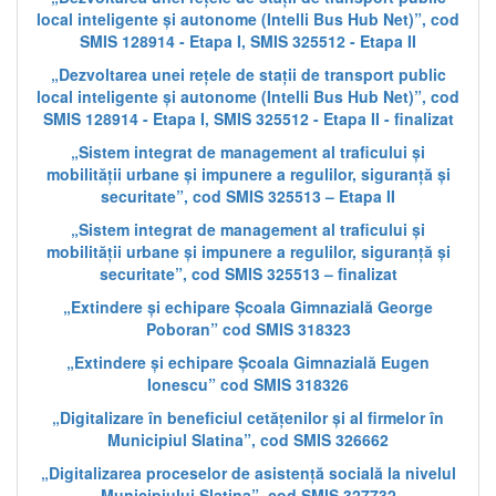
local inteligente și autonome (Intelli Bus Hub Net)”, cod
SMIS 128914 - Etapa I, SMIS 325512 - Etapa II
„Dezvoltarea unei rețele de stații de transport public
local inteligente și autonome (Intelli Bus Hub Net)”, cod
SMIS 128914 - Etapa I, SMIS 325512 - Etapa II - finalizat
„Sistem integrat de management al traficului și
mobilității urbane și impunere a regulilor, siguranță și
securitate”, cod SMIS 325513 – Etapa II
„Sistem integrat de management al traficului și
mobilității urbane și impunere a regulilor, siguranță și
securitate”, cod SMIS 325513 – finalizat
„Extindere și echipare Școala Gimnazială George
Poboran” cod SMIS 318323
„Extindere și echipare Școala Gimnazială Eugen
Ionescu” cod SMIS 318326
„Digitalizare în beneficiul cetățenilor și al firmelor în
Municipiul Slatina”, cod SMIS 326662
„Digitalizarea proceselor de asistență socială la nivelul
Municipiului Slatina”, cod SMIS 327732