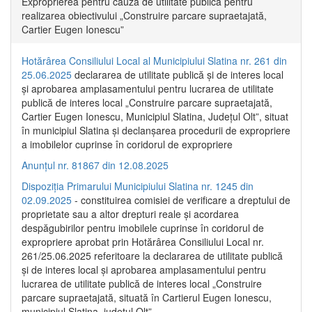
Exproprierea pentru cauză de utilitate publică pentru
realizarea obiectivului „Construire parcare supraetajată,
Cartier Eugen Ionescu”
Hotărârea Consiliului Local al Municipiului Slatina nr. 261 din
25.06.2025
declararea de utilitate publică și de interes local
și aprobarea amplasamentului pentru lucrarea de utilitate
publică de interes local „Construire parcare supraetajată,
Cartier Eugen Ionescu, Municipiul Slatina, Județul Olt”, situat
în municipiul Slatina și declanșarea procedurii de expropriere
a imobilelor cuprinse în coridorul de expropriere
Anunțul nr. 81867 din 12.08.2025
Dispoziția Primarului Municipiului Slatina nr. 1245 din
02.09.2025
- constituirea comisiei de verificare a dreptului de
proprietate sau a altor drepturi reale și acordarea
despăgubirilor pentru imobilele cuprinse în coridorul de
expropriere aprobat prin Hotărârea Consiliului Local nr.
261/25.06.2025 referitoare la declararea de utilitate publică
și de interes local și aprobarea amplasamentului pentru
lucrarea de utilitate publică de interes local „Construire
parcare supraetajată, situată în Cartierul Eugen Ionescu,
municipiul Slatina, județul Olt”