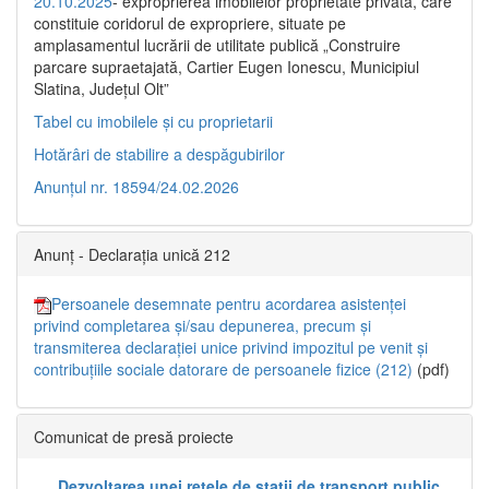
20.10.2025
- exproprierea imobilelor proprietate privată, care
constituie coridorul de expropriere, situate pe
amplasamentul lucrării de utilitate publică „Construire
parcare supraetajată, Cartier Eugen Ionescu, Municipiul
Slatina, Județul Olt”
Tabel cu imobilele și cu proprietarii
Hotărâri de stabilire a despăgubirilor
Anunțul nr. 18594/24.02.2026
Anunț - Declarația unică 212
Persoanele desemnate pentru acordarea asistenței
privind completarea și/sau depunerea, precum și
transmiterea declarației unice privind impozitul pe venit și
contribuțiile sociale datorare de persoanele fizice (212)
(pdf)
Comunicat de presă proiecte
„Dezvoltarea unei rețele de stații de transport public