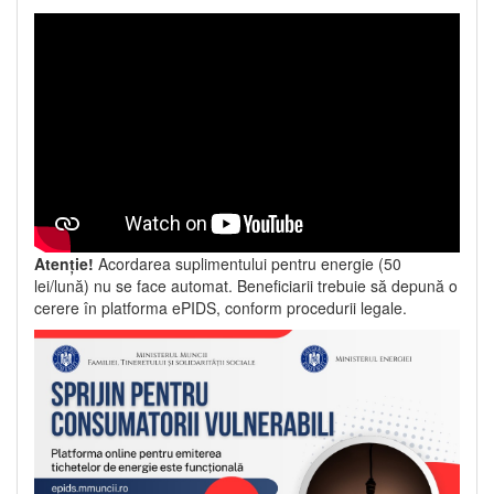
Atenție!
Acordarea suplimentului pentru energie (50
lei/lună) nu se face automat. Beneficiarii trebuie să depună o
cerere în platforma ePIDS, conform procedurii legale.