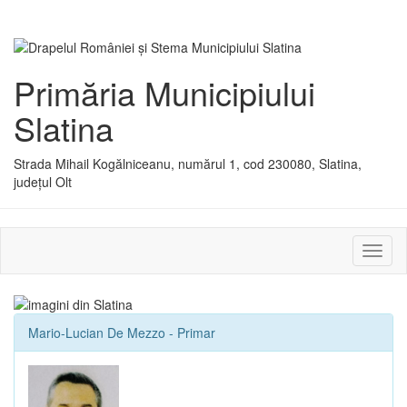
Primăria Municipiului
Slatina
Strada Mihail Kogălniceanu, numărul 1, cod 230080, Slatina,
județul Olt
Activ
sau
dezac
meniu
Mario-Lucian De Mezzo - Primar