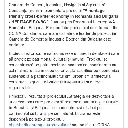
Camera de Comerț, Industrie, Navigație și Agricultură
Constanța are în implementare proiectul
“A heritage
friendly cross-border economy in România and Bulgaria
- HERITAGE RO-BG”
, finanțat prin Programul Interreg V-A
România - Bulgaria. Parteneriatul proiectului este format din
CCINA Constanța, care are calitate de leader de proiect, iar
Camera de Comerț și Industrie Dobrich din Bulgaria este
partener.
Proiectul își propune să promoveze un mediu de afaceri care
să protejeze patrimoniul cultural și natural. Proiectul se
concentrează pe patru sectoare economice, considerate cu
cel mai mare risc în ceea ce privește valorificarea economică
sustenabilă a patrimoniului: turism, urbanism-arhitectură-
construcții, agricultură-silvicultură-pășunat și energii
regenerabile.
Principalul rezultat al proiectului „Strategia de dezvoltare a
unei economii care protejează resursele naturale și culturale
în România și Bulgaria” se concentrează distinct pe
patrimoniul cultural și pe cel natural. Lucrarea este
disponibilă pe site-ul proiectului
http://heritagerobg.eu/ro/rezultate/
sau pe site-ul CCINA