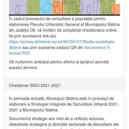
În cadrul procesului de consultare a populaţiei pentru
elaborarea Planului Urbanistic General al Municipiului Slatina
din Județul Olt, vă invităm să completați chestionarul online,
fie prin accesarea link-ului
https://survey.alchemer.eu/s3/90726107/Studiu-sociologic-
Slatina
sau prin scanarea codului QR din
documentul în
format PDF
.
Vă mulţumim anticipat pentru efortul şi sprijinul acordat
acestui demers.
Chestionar SIDU 2021-2027
În perioada actuală, Municipiul Slatina este în procesul de
elaborare a Strategiei Integrate de Dezvoltare Urbană 2021‐
2027 a Municipiului Slatina.
Documentul strategic are rolul de a reflecta viziunea,
obiectivele strategice și direcțiile sectoriale de dezvoltare ale