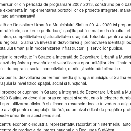
mersurilor din perioada de programare 2007-2013, construind pe o baz
e experienţa în implementarea portofoliilor de proiecte integrate, ma
itate administrativă.
rată de Dezvoltare Urbană a Municipiului Slatina 2014 - 2020 își propu
rul istoric, cartierele periferice şi spaţiile publice majore la circuitul 
litatea, competitivitatea şi atractivitatea oraşului. Totodată, pentru a-şi 
u regional, Slatina va investi în dezvoltarea şi promovarea identităţii loc
talului uman şi în modernizarea infrastructurii şi serviciilor publice.
acţiunile prevăzute în Strategia Integrată de Dezvoltare Urbană a Municip
ază depășirea provocărilor şi valorificarea oportunităţilor identificate p
ic, demografic, social, conectivitate, mediu şi schimbări climatice.
ază pentru dezvoltarea pe termen mediu şi lung a municipiului Slatina e
şului la nivel fizico-spaţial, social şi funcţional.
l proiectelor cuprinse în Strategia Integrată de Dezvoltare Urbană a Mun
2020 Slatina va deveni un oraş compact şi verde, cu o înţelegere durabil
 spre utilizarea eficientă şi eficace a resurselor locale în vederea asigur
ate a vieţii pentru o populaţie tânără, cu un nivel ridicat de pregătire pro
pecte urmărite în acest sens sunt:
 centru economic-industrial reprezentativ, racordat prin intermediul autos
 centre de producţie de interes naţional din Regiunea Sud-Vest;