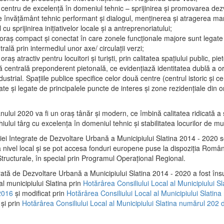
 centru de excelenţă în domeniul tehnic – sprijinirea şi promovarea dezv
 învăţământ tehnic performant şi dialogul, menţinerea şi atragerea maril
 cu sprijinirea iniţiativelor locale şi a antreprenoriatului;
 oraş compact şi conectat în care zonele funcţionale majore sunt legate 
rală prin intermediul unor axe/ circulații verzi;
oraş atractiv pentru locuitori şi turişti, prin calitatea spaţiului public, pi
 centrală preponderent pietonală, ce evidenţiază identitatea dublă a ora
dustrial. Spaţiile publice specifice celor două centre (centrul istoric şi c
te şi legate de principalele puncte de interes şi zone rezidenţiale din o
.
anului 2020 va fi un oraş tânăr şi modern, ce îmbină calitatea ridicată a 
hiului târg cu excelenţa în domeniul tehnic şi stabilitatea locurilor de m
iei Integrate de Dezvoltare Urbană a Municipiului Slatina 2014 - 2020
a nivel local şi se pot accesa fonduri europene puse la dispoziţia Român
tructurale, în special prin Programul Operațional Regional.
rată de Dezvoltare Urbană a Municipiului Slatina 2014 - 2020 a fost îns
al municipiului Slatina prin
Hotărârea Consiliului Local al Municipiului S
2016
și modificat prin
Hotărârea Consiliului Local al Municipiului Slatin
și prin
Hotărârea Consiliului Local al Municipiului Slatina numărul 202