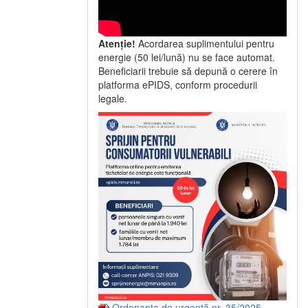
Atenție!
Acordarea suplimentului pentru
energie (50 lei/lună) nu se face automat.
Beneficiarii trebuie să depună o cerere în
platforma ePIDS, conform procedurii
legale.
Ordonanța de urgență nr. 35/2025