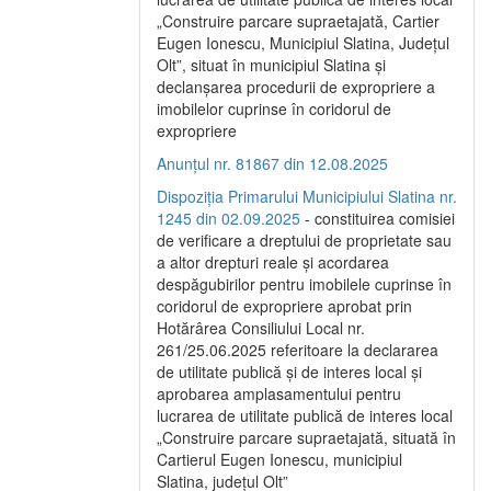
„Construire parcare supraetajată, Cartier
Eugen Ionescu, Municipiul Slatina, Județul
Olt”, situat în municipiul Slatina și
declanșarea procedurii de expropriere a
imobilelor cuprinse în coridorul de
expropriere
Anunțul nr. 81867 din 12.08.2025
Dispoziția Primarului Municipiului Slatina nr.
1245 din 02.09.2025
- constituirea comisiei
de verificare a dreptului de proprietate sau
a altor drepturi reale și acordarea
despăgubirilor pentru imobilele cuprinse în
coridorul de expropriere aprobat prin
Hotărârea Consiliului Local nr.
261/25.06.2025 referitoare la declararea
de utilitate publică și de interes local și
aprobarea amplasamentului pentru
lucrarea de utilitate publică de interes local
„Construire parcare supraetajată, situată în
Cartierul Eugen Ionescu, municipiul
Slatina, județul Olt”