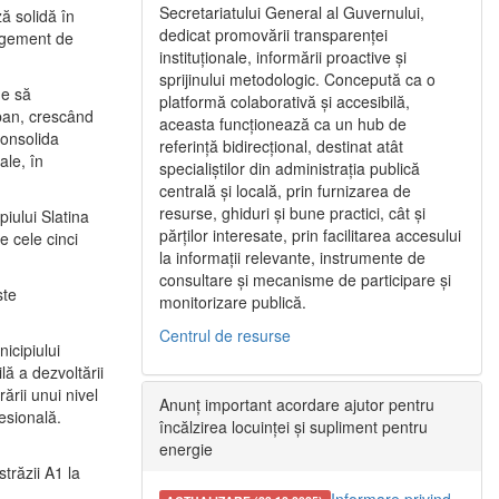
Secretariatului General al Guvernului,
ă solidă în
dedicat promovării transparenței
nagement de
instituționale, informării proactive și
sprijinului metodologic. Concepută ca o
ne să
platformă colaborativă și accesibilă,
urban, crescând
aceasta funcționează ca un hub de
consolida
referință bidirecțional, destinat atât
ale, în
specialiștilor din administrația publică
centrală și locală, prin furnizarea de
resurse, ghiduri și bune practici, cât și
iului Slatina
părților interesate, prin facilitarea accesului
e cele cinci
la informații relevante, instrumente de
consultare și mecanisme de participare și
ste
monitorizare publică.
Centrul de resurse
icipiului
ă a dezvoltării
ării unui nivel
Anunț important acordare ajutor pentru
fesională.
încălzirea locuinței și supliment pentru
energie
trăzii A1 la