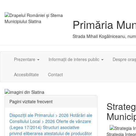
Primăria Muni
Strada Mihail Kogălniceanu, numă
Prezentare
Informații de interes public
Despre ora
Accesibilitate
Contact
Pagini vizitate frecvent
Strateg
Municip
Dispoziţii ale Primarului > 2026
Hotărâri ale
Consiliului Local > 2026
Oferte de vânzare
(Legea 17/2014)
Structuri asociative
privind eliberarea atestatului de producător
Strategia Integ