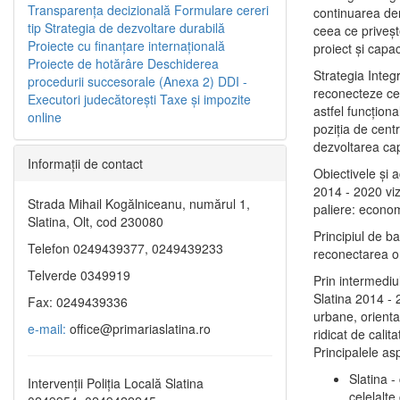
Transparenţa decizională
Formulare cereri
continuarea de
tip
Strategia de dezvoltare durabilă
ceea ce priveşt
Proiecte cu finanţare internaţională
proiect și capac
Proiecte de hotărâre
Deschiderea
Strategia Integ
procedurii succesorale (Anexa 2)
DDI -
reconecteze cent
Executori judecătorești
Taxe şi impozite
astfel funcţiona
online
poziţia de centr
dezvoltarea capi
Informaţii de contact
Obiectivele şi 
2014 - 2020 vize
Strada Mihail Kogălniceanu, numărul 1,
paliere: econom
Slatina, Olt, cod 230080
Principiul de b
Telefon 0249439377, 0249439233
reconectarea ora
Telverde 0349919
Prin intermediu
Slatina 2014 - 
Fax: 0249439336
urbane, orientat
e-mail:
office@primariaslatina.ro
ridicat de calit
Principalele as
Slatina -
Intervenții Poliția Locală Slatina
celelalte