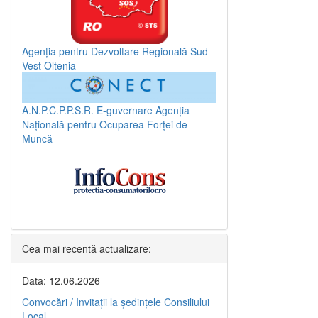
Agenția pentru Dezvoltare Regională Sud-
Vest Oltenia
A.N.P.C.P.P.S.R.
E-guvernare
Agenția
Națională pentru Ocuparea Forței de
Muncă
Cea mai recentă actualizare:
Data: 12.06.2026
Convocări / Invitaţii la şedinţele Consiliului
Local