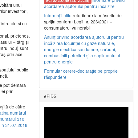
Informare privind
ACTUALIZARE (23.12.2025)
oltării unui
acordarea ajutorului pentru încălzire
or investitori,
Informații utile
referitoare la măsurile de
sprijin conform Legii nr. 226/2021 -
între ele şi cu
consumatorul vulnerabil
etonal, prietenos,
Anunț privind acordarea ajutorului pentru
şului – târg şi
încălzirea locuinței cu gaze naturale,
entrul nou) sunt
energie electrică sau lemne, cărbuni,
raş prin axe
combustibili petrolieri și a suplimentului
pentru energie
spaţiului public
Formular cerere-declarație pe proprie
uncă.
răspundere
 se pot demara
iei prin
ePIDS
uşită de către
latina numărul
a numărul 310
 din 31.07.2018
.