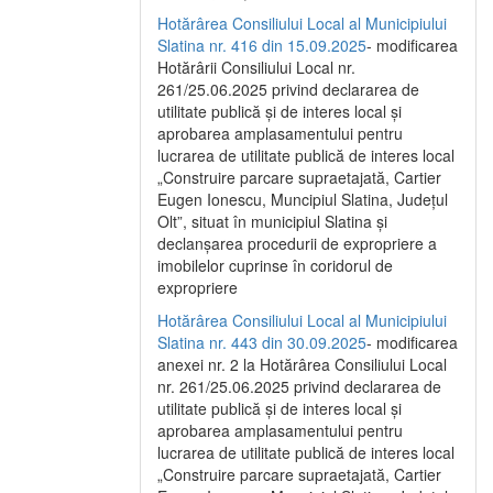
Hotărârea Consiliului Local al Municipiului
Slatina nr. 416 din 15.09.2025
- modificarea
Hotărârii Consiliului Local nr.
261/25.06.2025 privind declararea de
utilitate publică și de interes local și
aprobarea amplasamentului pentru
lucrarea de utilitate publică de interes local
„Construire parcare supraetajată, Cartier
Eugen Ionescu, Muncipiul Slatina, Județul
Olt”, situat în municipiul Slatina și
declanșarea procedurii de expropriere a
imobilelor cuprinse în coridorul de
expropriere
Hotărârea Consiliului Local al Municipiului
Slatina nr. 443 din 30.09.2025
- modificarea
anexei nr. 2 la Hotărârea Consiliului Local
nr. 261/25.06.2025 privind declararea de
utilitate publică şi de interes local şi
aprobarea amplasamentului pentru
lucrarea de utilitate publică de interes local
„Construire parcare supraetajată, Cartier