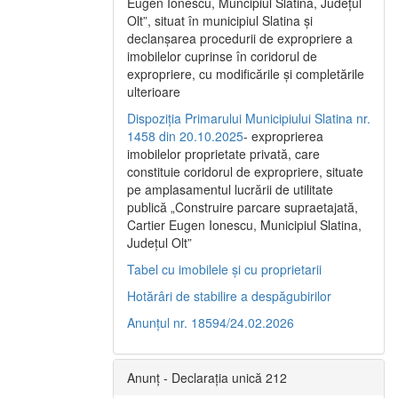
Eugen Ionescu, Muncipiul Slatina, Judeţul
Olt”, situat în municipiul Slatina şi
declanşarea procedurii de expropriere a
imobilelor cuprinse în coridorul de
expropriere, cu modificările şi completările
ulterioare
Dispoziția Primarului Municipiului Slatina nr.
1458 din 20.10.2025
- exproprierea
imobilelor proprietate privată, care
constituie coridorul de expropriere, situate
pe amplasamentul lucrării de utilitate
publică „Construire parcare supraetajată,
Cartier Eugen Ionescu, Municipiul Slatina,
Județul Olt”
Tabel cu imobilele și cu proprietarii
Hotărâri de stabilire a despăgubirilor
Anunțul nr. 18594/24.02.2026
Anunț - Declarația unică 212