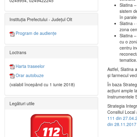
0249954, 0249422245
Slatina –
sistem de
în paralel
Instituția Prefectului - Județul Olt
Slatina -
zona cent
Program de audiențe
Slatina – 
cu o zonă
centru in
Loctrans
reconecta
tematice
Harta traseelor
Astfel, Slatina 
şi farmecul vec
Orar autobuze
În baza Strateg
(valabil începând cu 1 iunie 2018)
acţiuni ample l
Instrumentele S
Legături utile
Strategia Integ
Consiliul Local 
111 din 27.04.
din 28.11.2017