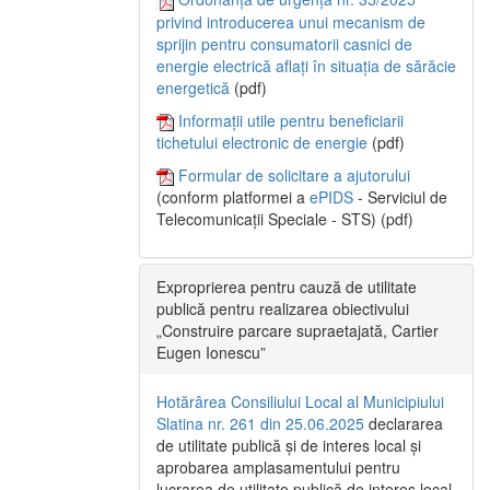
privind introducerea unui mecanism de
sprijin pentru consumatorii casnici de
energie electrică aflați în situația de sărăcie
energetică
(pdf)
Informații utile pentru beneficiarii
tichetului electronic de energie
(pdf)
Formular de solicitare a ajutorului
(conform platformei a
ePIDS
- Serviciul de
Telecomunicații Speciale - STS) (pdf)
Exproprierea pentru cauză de utilitate
publică pentru realizarea obiectivului
„Construire parcare supraetajată, Cartier
Eugen Ionescu”
Hotărârea Consiliului Local al Municipiului
Slatina nr. 261 din 25.06.2025
declararea
de utilitate publică și de interes local și
aprobarea amplasamentului pentru
lucrarea de utilitate publică de interes local