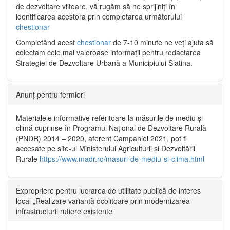
de dezvoltare viitoare, vă rugăm să ne sprijiniți în
identificarea acestora prin completarea următorului
chestionar
Completând acest
chestionar
de 7-10 minute ne veți ajuta să
colectam cele mai valoroase informații pentru redactarea
Strategiei de Dezvoltare Urbană a Municipiului Slatina.
Anunț pentru fermieri
Materialele informative referitoare la măsurile de mediu și
climă cuprinse în Programul Național de Dezvoltare Rurală
(PNDR) 2014 – 2020, aferent Campaniei 2021, pot fi
accesate pe site-ul Ministerului Agriculturii și Dezvoltării
Rurale
https://www.madr.ro/masuri-de-mediu-si-clima.html
Expropriere pentru lucrarea de utilitate publică de interes
local „Realizare variantă ocolitoare prin modernizarea
infrastructurii rutiere existente”