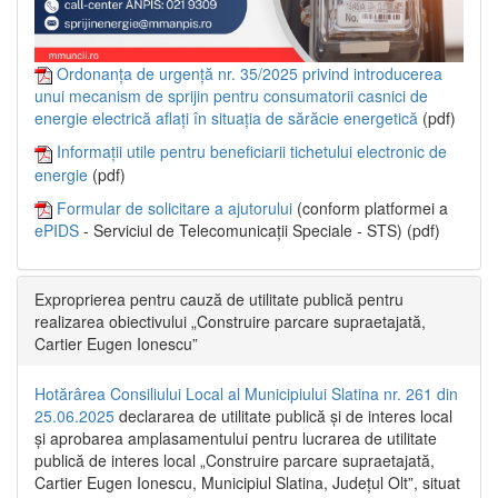
Ordonanța de urgență nr. 35/2025 privind introducerea
unui mecanism de sprijin pentru consumatorii casnici de
energie electrică aflați în situația de sărăcie energetică
(pdf)
Informații utile pentru beneficiarii tichetului electronic de
energie
(pdf)
Formular de solicitare a ajutorului
(conform platformei a
ePIDS
- Serviciul de Telecomunicații Speciale - STS) (pdf)
Exproprierea pentru cauză de utilitate publică pentru
realizarea obiectivului „Construire parcare supraetajată,
Cartier Eugen Ionescu”
Hotărârea Consiliului Local al Municipiului Slatina nr. 261 din
25.06.2025
declararea de utilitate publică și de interes local
și aprobarea amplasamentului pentru lucrarea de utilitate
publică de interes local „Construire parcare supraetajată,
Cartier Eugen Ionescu, Municipiul Slatina, Județul Olt”, situat