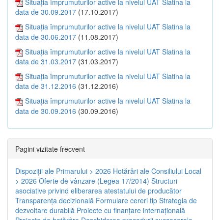
Situația împrumuturilor active la nivelul UAT Slatina la
data de 30.09.2017
(17.10.2017)
Situația împrumuturilor active la nivelul UAT Slatina la
data de 30.06.2017
(11.08.2017)
Situația împrumuturilor active la nivelul UAT Slatina la
data de 31.03.2017
(31.03.2017)
Situația împrumuturilor active la nivelul UAT Slatina la
data de 31.12.2016
(31.12.2016)
Situația împrumuturilor active la nivelul UAT Slatina la
data de 30.09.2016
(30.09.2016)
Pagini vizitate frecvent
Dispoziţii ale Primarului > 2026
Hotărâri ale Consiliului Local
> 2026
Oferte de vânzare (Legea 17/2014)
Structuri
asociative privind eliberarea atestatului de producător
Transparenţa decizională
Formulare cereri tip
Strategia de
dezvoltare durabilă
Proiecte cu finanţare internaţională
Proiecte de hotărâre
Deschiderea procedurii succesorale