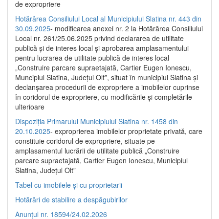
de expropriere
Hotărârea Consiliului Local al Municipiului Slatina nr. 443 din
30.09.2025
- modificarea anexei nr. 2 la Hotărârea Consiliului
Local nr. 261/25.06.2025 privind declararea de utilitate
publică şi de interes local şi aprobarea amplasamentului
pentru lucrarea de utilitate publică de interes local
„Construire parcare supraetajată, Cartier Eugen Ionescu,
Muncipiul Slatina, Judeţul Olt”, situat în municipiul Slatina şi
declanşarea procedurii de expropriere a imobilelor cuprinse
în coridorul de expropriere, cu modificările şi completările
ulterioare
Dispoziția Primarului Municipiului Slatina nr. 1458 din
20.10.2025
- exproprierea imobilelor proprietate privată, care
constituie coridorul de expropriere, situate pe
amplasamentul lucrării de utilitate publică „Construire
parcare supraetajată, Cartier Eugen Ionescu, Municipiul
Slatina, Județul Olt”
Tabel cu imobilele și cu proprietarii
Hotărâri de stabilire a despăgubirilor
Anunțul nr. 18594/24.02.2026