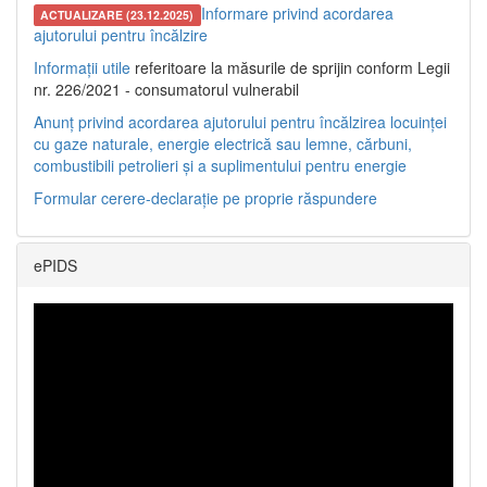
Informare privind acordarea
ACTUALIZARE (23.12.2025)
ajutorului pentru încălzire
Informații utile
referitoare la măsurile de sprijin conform Legii
nr. 226/2021 - consumatorul vulnerabil
Anunț privind acordarea ajutorului pentru încălzirea locuinței
cu gaze naturale, energie electrică sau lemne, cărbuni,
combustibili petrolieri și a suplimentului pentru energie
Formular cerere-declarație pe proprie răspundere
ePIDS