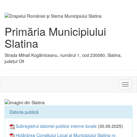
Primăria Municipiului
Slatina
Strada Mihail Kogălniceanu, numărul 1, cod 230080, Slatina,
județul Olt
Activ
sau
dezac
meniu
Datoria publică
Subregistrul datoriei publice interne locale
(30.09.2025)
Hotărârea Consiliului Local al Municipiului Slatina nr.