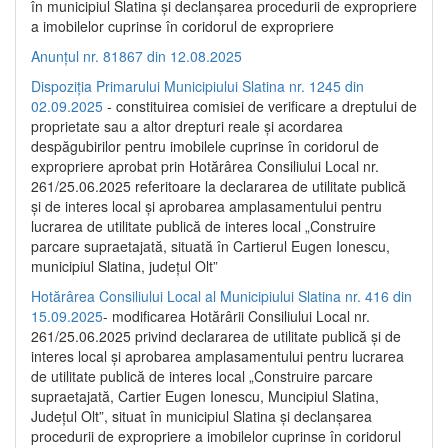
în municipiul Slatina și declanșarea procedurii de expropriere
a imobilelor cuprinse în coridorul de expropriere
Anunțul nr. 81867 din 12.08.2025
Dispoziția Primarului Municipiului Slatina nr. 1245 din
02.09.2025
- constituirea comisiei de verificare a dreptului de
proprietate sau a altor drepturi reale și acordarea
despăgubirilor pentru imobilele cuprinse în coridorul de
expropriere aprobat prin Hotărârea Consiliului Local nr.
261/25.06.2025 referitoare la declararea de utilitate publică
și de interes local și aprobarea amplasamentului pentru
lucrarea de utilitate publică de interes local „Construire
parcare supraetajată, situată în Cartierul Eugen Ionescu,
municipiul Slatina, județul Olt”
Hotărârea Consiliului Local al Municipiului Slatina nr. 416 din
15.09.2025
- modificarea Hotărârii Consiliului Local nr.
261/25.06.2025 privind declararea de utilitate publică și de
interes local și aprobarea amplasamentului pentru lucrarea
de utilitate publică de interes local „Construire parcare
supraetajată, Cartier Eugen Ionescu, Muncipiul Slatina,
Județul Olt”, situat în municipiul Slatina și declanșarea
procedurii de expropriere a imobilelor cuprinse în coridorul