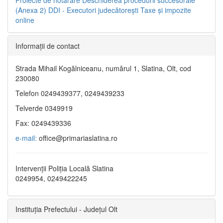
(Anexa 2)
DDI - Executori judecătorești
Taxe şi impozite
online
Informaţii de contact
Strada Mihail Kogălniceanu, numărul 1, Slatina, Olt, cod
230080
Telefon 0249439377, 0249439233
Telverde 0349919
Fax: 0249439336
e-mail:
office@primariaslatina.ro
Intervenții Poliția Locală Slatina
0249954, 0249422245
Instituția Prefectului - Județul Olt