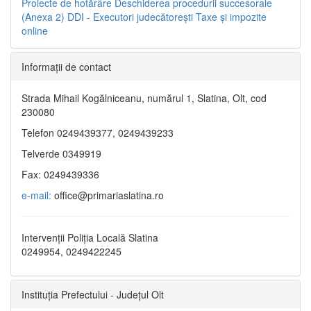
Proiecte de hotărâre
Deschiderea procedurii succesorale
(Anexa 2)
DDI - Executori judecătorești
Taxe şi impozite
online
Informaţii de contact
Strada Mihail Kogălniceanu, numărul 1, Slatina, Olt, cod
230080
Telefon 0249439377, 0249439233
Telverde 0349919
Fax: 0249439336
e-mail:
office@primariaslatina.ro
Intervenții Poliția Locală Slatina
0249954, 0249422245
Instituția Prefectului - Județul Olt