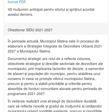
format PDF
.
Vă mulţumim anticipat pentru efortul şi sprijinul acordat
acestui demers.
Chestionar SIDU 2021-2027
În perioada actuală, Municipiul Slatina este în procesul de
elaborare a Strategiei Integrate de Dezvoltare Urbană 2021‐
2027 a Municipiului Slatina.
Documentul strategic are rolul de a reflecta viziunea,
obiectivele strategice și direcțiile sectoriale de dezvoltare ale
municipiului, prin implicarea factorilor de decizie, a oamenilor
de afaceri și populației din municipiu, pentru stabilirea unui
consens în ceea ce privește viitorul municipiului Slatina,
precum și pentru a stabili prioritățile și criteriile pentru
absorbția de fonduri comunitare alocate pentru perioada de
programare 2021-2027.
În vederea realizării unei strategii de dezvoltare durabilă
care să reflecte nevoile și gradul de mulțumire al cetățenilor
municipiului privind condițiile existente, precum și prioritățile