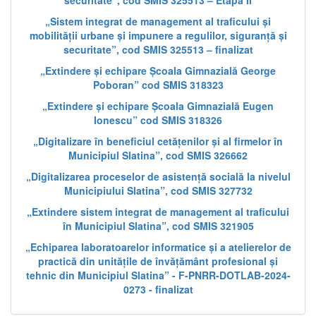
securitate”, cod SMIS 325513 – Etapa II
„Sistem integrat de management al traficului și
mobilității urbane și impunere a regulilor, siguranță și
securitate”, cod SMIS 325513 – finalizat
„Extindere și echipare Școala Gimnazială George
Poboran” cod SMIS 318323
„Extindere și echipare Școala Gimnazială Eugen
Ionescu” cod SMIS 318326
„Digitalizare în beneficiul cetățenilor și al firmelor în
Municipiul Slatina”, cod SMIS 326662
„Digitalizarea proceselor de asistență socială la nivelul
Municipiului Slatina”, cod SMIS 327732
„Extindere sistem integrat de management al traficului
în Municipiul Slatina”, cod SMIS 321905
„Echiparea laboratoarelor informatice și a atelierelor de
practică din unitățile de învățământ profesional și
tehnic din Municipiul Slatina” - F-PNRR-DOTLAB-2024-
0273 - finalizat