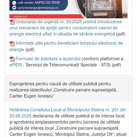
Ordonanța de urgență nr. 35/2025 privind introducerea
unui mecanism de sprijin pentru consumatorii casnici de
energie electrică aflați în situația de sărăcie energetică
(pdf)
Informații utile pentru beneficiarii tichetului electronic de
energie
(pdf)
Formular de solicitare a ajutorului
(conform platformei a
ePIDS
- Serviciul de Telecomunicații Speciale - STS) (pdf)
Exproprierea pentru cauză de utilitate publică pentru
realizarea obiectivului „Construire parcare supraetajată,
Cartier Eugen Ionescu”
Hotărârea Consiliului Local al Municipiului Slatina nr. 261 din
25.06.2025
declararea de utilitate publică și de interes local
și aprobarea amplasamentului pentru lucrarea de utilitate
publică de interes local „Construire parcare supraetajată,
Cartier Eugen Ionescu, Municipiul Slatina, Județul Olt”, situat