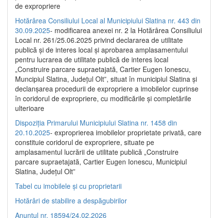
de expropriere
Hotărârea Consiliului Local al Municipiului Slatina nr. 443 din
30.09.2025
- modificarea anexei nr. 2 la Hotărârea Consiliului
Local nr. 261/25.06.2025 privind declararea de utilitate
publică şi de interes local şi aprobarea amplasamentului
pentru lucrarea de utilitate publică de interes local
„Construire parcare supraetajată, Cartier Eugen Ionescu,
Muncipiul Slatina, Judeţul Olt”, situat în municipiul Slatina şi
declanşarea procedurii de expropriere a imobilelor cuprinse
în coridorul de expropriere, cu modificările şi completările
ulterioare
Dispoziția Primarului Municipiului Slatina nr. 1458 din
20.10.2025
- exproprierea imobilelor proprietate privată, care
constituie coridorul de expropriere, situate pe
amplasamentul lucrării de utilitate publică „Construire
parcare supraetajată, Cartier Eugen Ionescu, Municipiul
Slatina, Județul Olt”
Tabel cu imobilele și cu proprietarii
Hotărâri de stabilire a despăgubirilor
Anunțul nr. 18594/24.02.2026