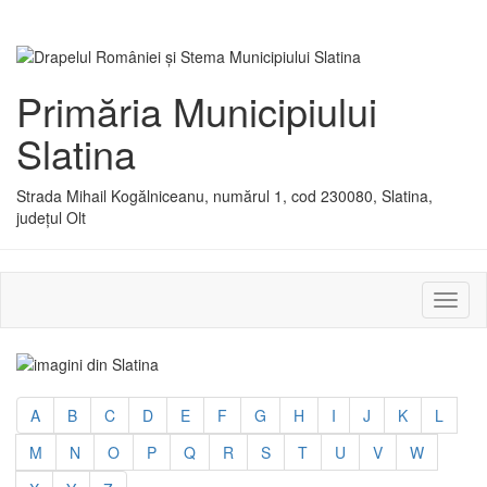
Primăria Municipiului
Slatina
Strada Mihail Kogălniceanu, numărul 1, cod 230080, Slatina,
județul Olt
Activ
sau
dezac
meniu
A
B
C
D
E
F
G
H
I
J
K
L
M
N
O
P
Q
R
S
T
U
V
W