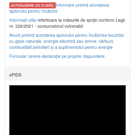
Informare privind acordarea
ACTUALIZARE (23.12.2025)
ajutorului pentru încălzire
Informații utile
referitoare la măsurile de sprijin conform Legii
nr. 226/2021 - consumatorul vulnerabil
Anunț privind acordarea ajutorului pentru încălzirea locuinței
cu gaze naturale, energie electrică sau lemne, cărbuni,
combustibili petrolieri și a suplimentului pentru energie
Formular cerere-declarație pe proprie răspundere
ePIDS