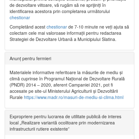
de dezvoltare viitoare, vă rugăm să ne sprijiniți în
identificarea acestora prin completarea următorului
chestionar
Completând acest
chestionar
de 7-10 minute ne veți ajuta să
colectam cele mai valoroase informații pentru redactarea
Strategiei de Dezvoltare Urbană a Municipiului Slatina.
Anunț pentru fermieri
Materialele informative referitoare la măsurile de mediu și
climă cuprinse în Programul Național de Dezvoltare Rurală
(PNDR) 2014 – 2020, aferent Campaniei 2021, pot fi
accesate pe site-ul Ministerului Agriculturii și Dezvoltării
Rurale
https://www.madr.ro/masuri-de-mediu-si-clima.html
Expropriere pentru lucrarea de utilitate publică de interes
local „Realizare variantă ocolitoare prin modernizarea
infrastructurii rutiere existente”