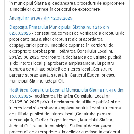
în municipiul Slatina și declanșarea procedurii de expropriere
a imobilelor cuprinse în coridorul de expropriere
Anunțul nr. 81867 din 12.08.2025
Dispoziția Primarului Municipiului Slatina nr. 1245 din
02.09.2025
- constituirea comisiei de verificare a dreptului de
proprietate sau a altor drepturi reale și acordarea
despăgubirilor pentru imobilele cuprinse în coridorul de
expropriere aprobat prin Hotărârea Consiliului Local nr.
261/25.06.2025 referitoare la declararea de utilitate publică
și de interes local și aprobarea amplasamentului pentru
lucrarea de utilitate publică de interes local „Construire
parcare supraetajată, situată în Cartierul Eugen Ionescu,
municipiul Slatina, județul Olt”
Hotărârea Consiliului Local al Municipiului Slatina nr. 416 din
15.09.2025
- modificarea Hotărârii Consiliului Local nr.
261/25.06.2025 privind declararea de utilitate publică și de
interes local și aprobarea amplasamentului pentru lucrarea
de utilitate publică de interes local „Construire parcare
supraetajată, Cartier Eugen Ionescu, Muncipiul Slatina,
Județul Olt”, situat în municipiul Slatina și declanșarea
procedurii de expropriere a imobilelor cuprinse în coridorul