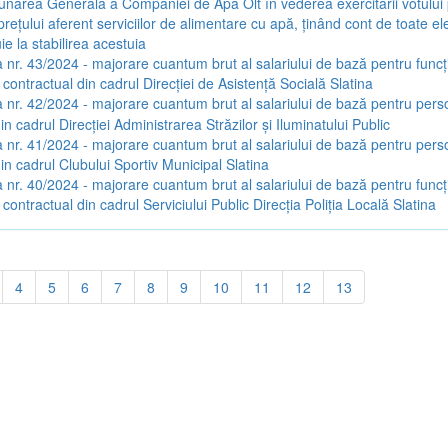
narea Generală a Companiei de Apă Olt în vederea exercitării votului
rețului aferent serviciilor de alimentare cu apă, ținând cont de toate e
ie la stabilirea acestuia
 nr. 43/2024 - majorare cuantum brut al salariului de bază pentru funcți
 contractual din cadrul Direcției de Asistență Socială Slatina
 nr. 42/2024 - majorare cuantum brut al salariului de bază pentru pers
in cadrul Direcției Administrarea Străzilor și Iluminatului Public
 nr. 41/2024 - majorare cuantum brut al salariului de bază pentru pers
in cadrul Clubului Sportiv Municipal Slatina
 nr. 40/2024 - majorare cuantum brut al salariului de bază pentru funcți
 contractual din cadrul Serviciului Public Direcția Poliția Locală Slatina
4
5
6
7
8
9
10
11
12
13