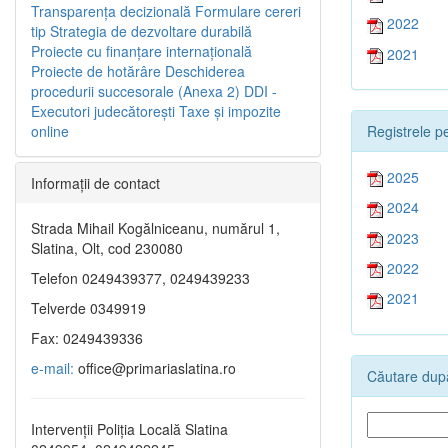
Transparenţa decizională
Formulare cereri
2022
tip
Strategia de dezvoltare durabilă
Proiecte cu finanţare internaţională
2021
Proiecte de hotărâre
Deschiderea
procedurii succesorale (Anexa 2)
DDI -
Executori judecătorești
Taxe şi impozite
Registrele pe
online
2025
Informaţii de contact
2024
Strada Mihail Kogălniceanu, numărul 1,
2023
Slatina, Olt, cod 230080
2022
Telefon 0249439377, 0249439233
2021
Telverde 0349919
Fax: 0249439336
e-mail:
office@primariaslatina.ro
Căutare după
Intervenții Poliția Locală Slatina