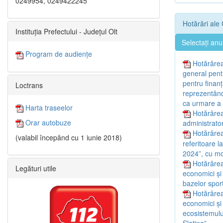
0249954, 0249422245
Hotărâri ale 
Instituția Prefectului - Județul Olt
Selectați anu
Program de audiențe
Hotărârea
general pentr
pentru finan
Loctrans
reprezentând 
ca urmare a f
Harta traseelor
Hotărârea
Orar autobuze
administrator
Hotărârea
(valabil începând cu 1 iunie 2018)
referitoare l
2024”, cu mod
Hotărârea
Legături utile
economici și
bazelor sport
Hotărârea
economici și
ecosistemulu