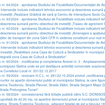
 nr. 64/2024 - aprobarea Studiului de Fezabilitate/Documentației de Av
 Intervenție inclusiv indicatorii tehnico-economici și descrierea sumară
 investiții „Realizare Grădină de vară și Centru de Interacțiune Socio-Cu
 nr. 63/2024 - aprobarea Studiului de Fezabilitate inclusiv indicatorii te
 descrierea sumară pentru obiectivul de investiții „Traseu de agrement S
 nr. 62/2024 - aprobarea Studiului de Fezabilitate inclusiv indicatorii te
descrierea sumară pentru obiectivul de investiții „Amenajare a spațiului
tațiilor de transport din zona Gării CFR în vederea constituirii unui nod 
 nr. 61/2024 - aprobarea Studiului de Fezabilitate/Documentație de Av
 Intervenție inclusiv indicatorii tehnico-economici și descrierea sumară
 investiții „Reabilitare zona Casa de Cultură a Sindicatelor în municipiul 
ntegrată zona Casa de Cultură a Sindicatelor”
 nr. 60/2024 - modificarea și completarea Anexei nr. 3 - Amplasamente
unicipiului Slatina unde se pot desfășura activități comerciale ocazion
ea Consiliului Local nr. 331/22.12.2017
 nr. 59/2024 - revocare H.C.L. nr. 281/22.10.2024 privind „rectificarea po
nurilor ce aparțin domeniului public al municipiului Slatina, la care figu
aterina Teodoroiu, Strada Plevnei, Strada Văilor, Strada Sergent Major 
Strada Prelungirea Tunari”
 nr. 58/2024 - concesionarea fără licitație publică către S.C. DIONISOS
suprafață de 42,00 mp, ce aparține domeniului privat al municipiului Slati
atina, Strada Ecaterina Teodoroiu, adiacent fațadei de est a blocului 18,