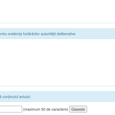
ntru evidența hotărârilor autorității deliberative
 conținutul actului:
(maximum 50 de caractere)