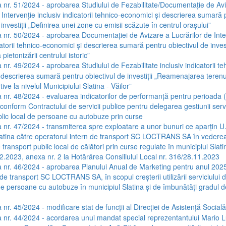
 nr. 51/2024 - aprobarea Studiului de Fezabilitate/Documentație de Av
 Intervenție inclusiv indicatorii tehnico-economici și descrierea sumară
 investiții „Definirea unei zone cu emisii scăzute în centrul orașului”
 nr. 50/2024 - aprobarea Documentației de Avizare a Lucrărilor de Inte
catorii tehnico-economici și descrierea sumară pentru obiectivul de invest
pietonizării centrului istoric”
 nr. 49/2024 - aprobarea Studiului de Fezabilitate inclusiv indicatorii te
 descrierea sumară pentru obiectivul de investiții „Reamenajarea terenur
ive la nivelul Municipiului Slatina - Văilor”
 nr. 48/2024 - evaluarea indicatorilor de performanță pentru perioada 
onform Contractului de servicii publice pentru delegarea gestiunii servi
blic local de persoane cu autobuze prin curse
 nr. 47/2024 - transmiterea spre exploatare a unor bunuri ce aparțin U
latina către operatorul intern de transport SC LOCTRANS SA în vederea 
e transport public local de călători prin curse regulate în municipiul Slati
.2023, anexa nr. 2 la Hotărârea Consiliului Local nr. 316/28.11.2023
 nr. 46/2024 - aprobarea Planului Anual de Marketing pentru anul 2025
de transport SC LOCTRANS SA, în scopul creșterii utilizării serviciului 
de persoane cu autobuze în municipiul Slatina și de îmbunătăți gradul de
nr. 45/2024 - modificare stat de funcții al Direcției de Asistență Socială
 nr. 44/2024 - acordarea unui mandat special reprezentantului Mario 