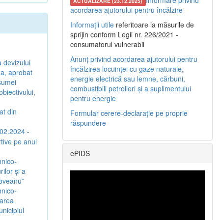
Informare privind
ACTUALIZARE (23.12.2025)
acordarea ajutorului pentru încălzire
Informații utile
referitoare la măsurile de
sprijin conform Legii nr. 226/2021 -
consumatorul vulnerabil
Anunț privind acordarea ajutorului pentru
a devizului
încălzirea locuinței cu gaze naturale,
ina, aprobat
energie electrică sau lemne, cărbuni,
 sumei
combustibili petrolieri și a suplimentului
biectivului,
pentru energie
at din
Formular cerere-declarație pe proprie
răspundere
.02.2024 -
rtive pe anul
ePIDS
hnico-
ilor și a
coveanu”
hnico-
jarea
nicipiul