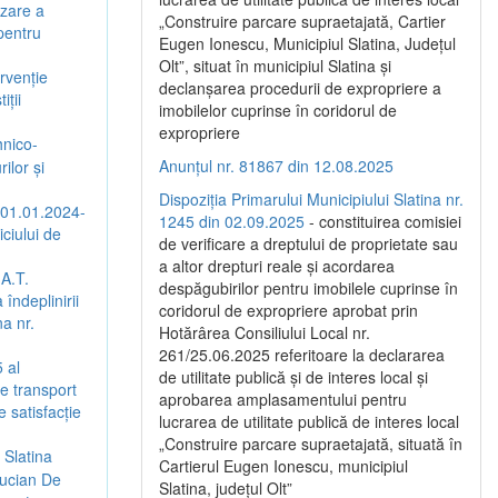
izare a
„Construire parcare supraetajată, Cartier
 pentru
Eugen Ionescu, Municipiul Slatina, Județul
Olt”, situat în municipiul Slatina și
rvenție
declanșarea procedurii de expropriere a
iții
imobilelor cuprinse în coridorul de
expropriere
hnico-
Anunțul nr. 81867 din 12.08.2025
ilor și
Dispoziția Primarului Municipiului Slatina nr.
(01.01.2024-
1245 din 02.09.2025
- constituirea comisiei
ciului de
de verificare a dreptului de proprietate sau
a altor drepturi reale și acordarea
.A.T.
despăgubirilor pentru imobilele cuprinse în
îndeplinirii
coridorul de expropriere aprobat prin
na nr.
Hotărârea Consiliului Local nr.
261/25.06.2025 referitoare la declararea
 al
de utilitate publică și de interes local și
de transport
aprobarea amplasamentului pentru
 satisfacție
lucrarea de utilitate publică de interes local
„Construire parcare supraetajată, situată în
 Slatina
Cartierul Eugen Ionescu, municipiul
Lucian De
Slatina, județul Olt”