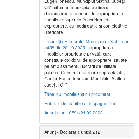
Eugen Ionescu, Muncipiul Slatina, Judeţul
Olt”, situat în municipiul Slatina şi
declanşarea procedurii de expropriere a
imobilelor cuprinse în coridorul de
expropriere, cu modificările şi completările
ulterioare
Dispoziția Primarului Municipiului Slatina nr.
1458 din 20.10.2025
- exproprierea
imobilelor proprietate privată, care
constituie coridorul de expropriere, situate
pe amplasamentul lucrării de utilitate
publică „Construire parcare supraetajată,
Cartier Eugen Ionescu, Municipiul Slatina,
Județul Olt”
Tabel cu imobilele și cu proprietarii
Hotărâri de stabilire a despăgubirilor
Anunțul nr. 18594/24.02.2026
Anunț - Declarația unică 212