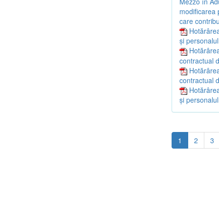
Mezzo în Adu
modificarea p
care contribu
Hotărârea
și personalul
Hotărârea
contractual d
Hotărârea
contractual d
Hotărârea
și personalul
1
2
3