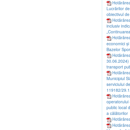
Hotărârea
Lucrărilor de
obiectivul de
Hotărârea
inclusiv indi
„Continuarea 
Hotărârea
economici și
Bazelor Sport
Hotărârea
30.06.2024) c
transport pu
Hotărârea
Municipiul S
serviciului d
119182/29.12
Hotărârea
operatorului 
public local 
a călătorilor
Hotărârea 
Hotărârea