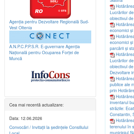
Slatina”
Hotărârea
Lucrărilor de
obiectivul de
Agenția pentru Dezvoltare Regională Sud-
Hotărârea
Vest Oltenia
economici și
Hotărârea
economici și 
A.N.P.C.P.P.S.R.
E-guvernare
Agenția
parcării și s
Națională pentru Ocuparea Forței de
Hotărârea
Muncă
Lucrărilor de
obiectivul de
Dezvoltare i
Hotărârea
publice ale m
prin Hotărâr
Hotărârea
inventarul bu
Cea mai recentă actualizare:
străzile: Ec
Constantin, 
Data: 12.06.2026
Hotărârea
terenului în 
Convocări / Invitaţii la şedinţele Consiliului
municipiul Sl
Local