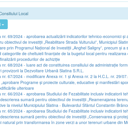
Consiliului Local
l
 nr. 69/2024 - aprobarea actualizării indicatorilor tehnico-economici și 
u obiectivul de investiții „Reabilitare Strada Vulturului”, Municipiul Slat
țare prin Programul Național de Investiții „Anghel Saligny”, precum și a
categoriile de cheltuieli finanțate de la bugetul local pentru realizarea o
inalizării procedurilor de achiziție
 nr. 68/2024 - luare act de constituirea consiliului de administrație form
i provizorii la Dezvoltare Urbană Slatina S.R.L.
 nr. 67/2024 - modificare Anexa nr. 1 și Anexa nr. 2 la H.C.L. nr. 29/07
a „aprobare Programe și proiecte culturale, educative și manifestări spo
ificările ulterioare
 nr. 66/2024 - aprobarea Studiului de Fezabilitate inclusiv indicatorii te
 descrierea sumară pentru obiectivul de investiții „Reamenajarea terenur
ive la nivelul Municipiului Slatina - Bulevardul Sfântul Constantin Brân
 nr. 65/2024 - aprobarea Studiului de Fezabilitate inclusiv indicatorii te
 descrierea sumară pentru obiectivul de investiții „Conservarea și prote
i natural prin transformarea în zone verzi a unor terenuri urbane din Mu