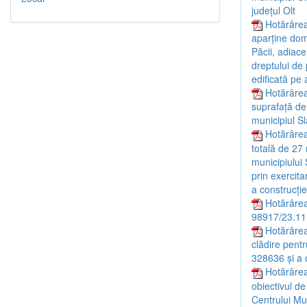
județul Olt
Hotărârea
aparține dome
Păcii, adiace
dreptului de 
edificată pe 
Hotărârea
suprafață de 
municipiul Sl
Hotărârea 
totală de 27 
municipiului 
prin exercit
a construcție
Hotărârea
98917/23.11
Hotărârea
clădire pentr
328636 și a c
Hotărârea
obiectivul de
Centrului Mul