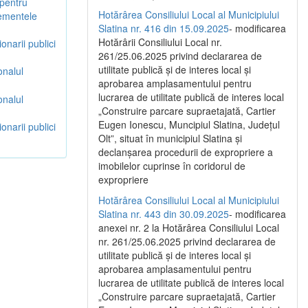
 pentru
Hotărârea Consiliului Local al Municipiului
lementele
Slatina nr. 416 din 15.09.2025
- modificarea
Hotărârii Consiliului Local nr.
onarii publici
261/25.06.2025 privind declararea de
utilitate publică și de interes local și
onalul
aprobarea amplasamentului pentru
lucrarea de utilitate publică de interes local
onalul
„Construire parcare supraetajată, Cartier
Eugen Ionescu, Muncipiul Slatina, Județul
onarii publici
Olt”, situat în municipiul Slatina și
declanșarea procedurii de expropriere a
imobilelor cuprinse în coridorul de
expropriere
Hotărârea Consiliului Local al Municipiului
Slatina nr. 443 din 30.09.2025
- modificarea
anexei nr. 2 la Hotărârea Consiliului Local
nr. 261/25.06.2025 privind declararea de
utilitate publică şi de interes local şi
aprobarea amplasamentului pentru
lucrarea de utilitate publică de interes local
„Construire parcare supraetajată, Cartier