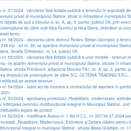
 nr. 57/2024 - vânzarea fără licitație publică a terenului în suprafață d
niului privat al municipiului Slatina, situat în intravilanul municipiului S
nt fațadei de sud a blocului 4, sc. A, ap. 3, parter, județul Olt, prin exer
preempțiune de către soții Nica Dumitru și Nica Elena, deținători ai cons
acest teren
 nr. 56/2024 - vânzarea către domnul Rotaru Ștefan-Georgian a terenu
238 mp - lot nr. 20, ce aparține domeniului privat al municipiului Slatina,
atina, Strada Orhideelor, nr, 14, județul Olt
nr. 55/2024 - vânzarea fără licitație publică a unor imobile - terenuri î
mp, ce aparțin domeniului privat al municipiului Slatina, situate în intrav
Slatina, strada Primăverii, adiacente blocului FA1, sc. A, ap. 2, parter, ju
area dreptului de preempțiune de către S.C. OLTENIA TRADING S.R.L.,
i edificată pe aceste terenuri
 nr. 54/2024 - luare act de încetare a contractului de asociere în partici
.2021
 nr. 53/2024 - aprobarea proiectului „Reabilitare, modernizare, extinde
u înființarea centrului multifuncțional integrat în Municipiul Slatina!, co
heltuielilor legate de proiect
 nr. 52/2024 - modificare Anexa nr. 1 din H.C.L. nr. 207/30.07.2024 pe
 investiții „Reabilitare, Modernizare, Extindere și Dotare clădire pentru î
tifuncțional integrat în municipiul Slatina”, strada Aleea Grădiște, nr. 11,