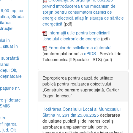
privind introducerea unui mecanism de
e 9,00 mp, ce
sprijin pentru consumatorii casnici de
latina, Strada
energie electrică aflați în situația de sărăcie
citarea
energetică
(pdf)
trucției
Informații utile pentru beneficiarii
tichetului electronic de energie
(pdf)
lui în
 situat în
Formular de solicitare a ajutorului
(conform platformei a
ePIDS
- Serviciul de
n suprafață
Telecomunicații Speciale - STS) (pdf)
ilanul
dețul Olt,
 deținătoare
Exproprierea pentru cauză de utilitate
publică pentru realizarea obiectivului
pațiune nr.
„Construire parcare supraetajată, Cartier
Eugen Ionescu”
re și dotare
d SMIS
Hotărârea Consiliului Local al Municipiului
Slatina nr. 261 din 25.06.2025
declararea
ntru
de utilitate publică și de interes local și
nființarea
aprobarea amplasamentului pentru
 jud. Olt
lucrarea de utilitate publică de interes local