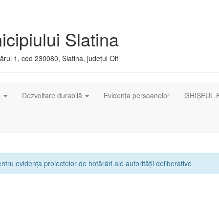
cipiului Slatina
rul 1, cod 230080, Slatina, județul Olt
ș
Dezvoltare durabilă
Evidența persoanelor
GHIȘEUL.
ntru evidența proiectelor de hotărâri ale autorității deliberative