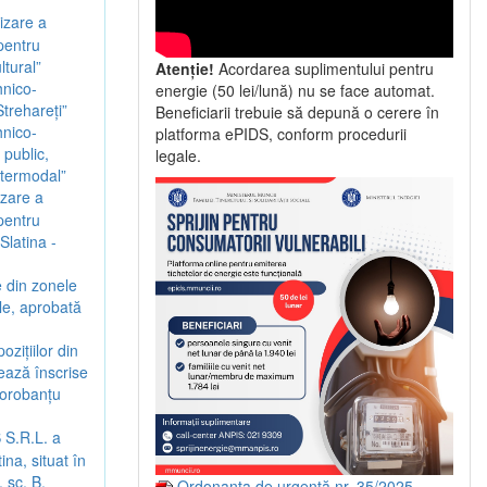
izare a
 pentru
ltural”
Atenție!
Acordarea suplimentului pentru
hnico-
energie (50 lei/lună) nu se face automat.
trehareți”
Beneficiarii trebuie să depună o cerere în
hnico-
platforma ePIDS, conform procedurii
 public,
legale.
intermodal”
izare a
 pentru
Slatina -
 din zonele
ale, aprobată
zițiilor din
rează înscrise
Dorobanțu
 S.R.L. a
na, situat în
 sc. B,
Ordonanța de urgență nr. 35/2025