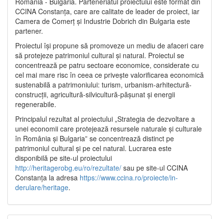
România - Bulgaria. Parteneriatul proiectului este format din
CCINA Constanța, care are calitate de leader de proiect, iar
Camera de Comerț și Industrie Dobrich din Bulgaria este
partener.
Proiectul își propune să promoveze un mediu de afaceri care
să protejeze patrimoniul cultural și natural. Proiectul se
concentrează pe patru sectoare economice, considerate cu
cel mai mare risc în ceea ce privește valorificarea economică
sustenabilă a patrimoniului: turism, urbanism-arhitectură-
construcții, agricultură-silvicultură-pășunat și energii
regenerabile.
Principalul rezultat al proiectului „Strategia de dezvoltare a
unei economii care protejează resursele naturale și culturale
în România și Bulgaria” se concentrează distinct pe
patrimoniul cultural și pe cel natural. Lucrarea este
disponibilă pe site-ul proiectului
http://heritagerobg.eu/ro/rezultate/
sau pe site-ul CCINA
Constanța la adresa
https://www.ccina.ro/proiecte/in-
derulare/heritage
.