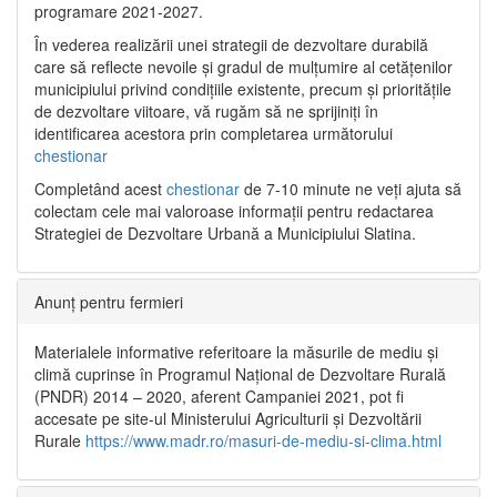
programare 2021-2027.
În vederea realizării unei strategii de dezvoltare durabilă
care să reflecte nevoile și gradul de mulțumire al cetățenilor
municipiului privind condițiile existente, precum și prioritățile
de dezvoltare viitoare, vă rugăm să ne sprijiniți în
identificarea acestora prin completarea următorului
chestionar
Completând acest
chestionar
de 7-10 minute ne veți ajuta să
colectam cele mai valoroase informații pentru redactarea
Strategiei de Dezvoltare Urbană a Municipiului Slatina.
Anunț pentru fermieri
Materialele informative referitoare la măsurile de mediu și
climă cuprinse în Programul Național de Dezvoltare Rurală
(PNDR) 2014 – 2020, aferent Campaniei 2021, pot fi
accesate pe site-ul Ministerului Agriculturii și Dezvoltării
Rurale
https://www.madr.ro/masuri-de-mediu-si-clima.html