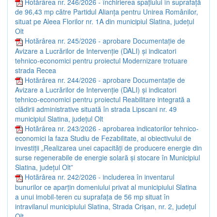
Hotărârea nr. 246/2026 - închirierea spațiului în suprafață
de 96,43 mp către Partidul Alianța pentru Unirea Românilor,
situat pe Aleea Florilor nr. 1A din municipiul Slatina, județul
Olt
Hotărârea nr. 245/2026 - aprobare Documentație de
Avizare a Lucrărilor de Intervenție (DALI) și indicatori
tehnico-economici pentru proiectul Modernizare trotuare
strada Recea
Hotărârea nr. 244/2026 - aprobare Documentație de
Avizare a Lucrărilor de Intervenție (DALI) și indicatori
tehnico-economici pentru proiectul Reabilitare integrată a
clădirii administrative situată în strada Lipscani nr. 49
municipiul Slatina, județul Olt
Hotărârea nr. 243/2026 - aprobarea indicatorilor tehnico-
economici la faza Studiu de Fezabilitate, ai obiectivului de
investiții „Realizarea unei capacități de producere energie din
surse regenerabile de energie solară și stocare în Municipiul
Slatina, județul Olt”
Hotărârea nr. 242/2026 - includerea în inventarul
bunurilor ce aparțin domeniului privat al municipiului Slatina
a unui imobil-teren cu suprafața de 56 mp situat în
intravilanul municipiului Slatina, Strada Crișan, nr. 2, județul
Olt