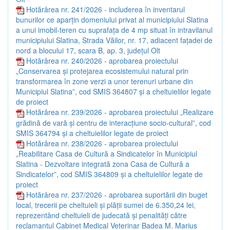
Hotărârea nr. 241/2026 - includerea în inventarul
bunurilor ce aparțin domeniului privat al municipiului Slatina
a unui imobil-teren cu suprafața de 4 mp situat în intravilanul
municipiului Slatina, Strada Văilor, nr. 17, adiacent fațadei de
nord a blocului 17, scara B, ap. 3, județul Olt
Hotărârea nr. 240/2026 - aprobarea proiectului
„Conservarea și protejarea ecosistemului natural prin
transformarea în zone verzi a unor terenuri urbane din
Municipiul Slatina”, cod SMIS 364807 și a cheltuielilor legate
de proiect
Hotărârea nr. 239/2026 - aprobarea proiectului „Realizare
grădină de vară și centru de interacțiune socio-cultural”, cod
SMIS 364794 și a cheltuielilor legate de proiect
Hotărârea nr. 238/2026 - aprobarea proiectului
„Reabilitare Casa de Cultură a Sindicatelor în Municipiul
Slatina - Dezvoltare integrată zona Casa de Cultură a
Sindicatelor”, cod SMIS 364809 și a cheltuielilor legate de
proiect
Hotărârea nr. 237/2026 - aprobarea suportării din buget
local, trecerii pe cheltuieli și plății sumei de 6.350,24 lei,
reprezentând cheltuieli de judecată și penalități către
reclamantul Cabinet Medical Veterinar Badea M. Marius