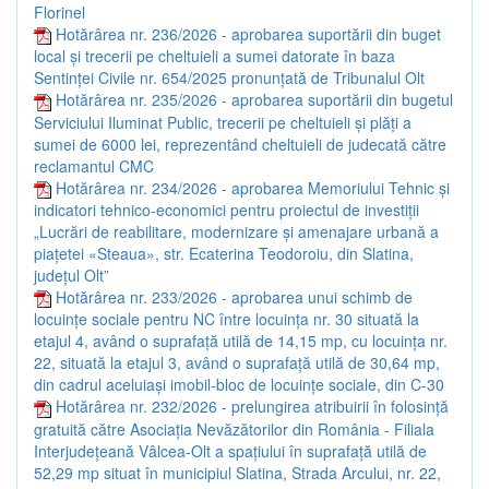
Florinel
Hotărârea nr. 236/2026 - aprobarea suportării din buget
local și trecerii pe cheltuieli a sumei datorate în baza
Sentinței Civile nr. 654/2025 pronunțată de Tribunalul Olt
Hotărârea nr. 235/2026 - aprobarea suportării din bugetul
Serviciului Iluminat Public, trecerii pe cheltuieli și plăți a
sumei de 6000 lei, reprezentând cheltuieli de judecată către
reclamantul CMC
Hotărârea nr. 234/2026 - aprobarea Memoriului Tehnic și
indicatori tehnico-economici pentru proiectul de investiții
„Lucrări de reabilitare, modernizare și amenajare urbană a
piațetei «Steaua», str. Ecaterina Teodoroiu, din Slatina,
județul Olt”
Hotărârea nr. 233/2026 - aprobarea unui schimb de
locuințe sociale pentru NC între locuința nr. 30 situată la
etajul 4, având o suprafață utilă de 14,15 mp, cu locuința nr.
22, situată la etajul 3, având o suprafață utilă de 30,64 mp,
din cadrul aceluiași imobil-bloc de locuințe sociale, din C-30
Hotărârea nr. 232/2026 - prelungirea atribuirii în folosință
gratuită către Asociația Nevăzătorilor din România - Filiala
Interjudețeană Vâlcea-Olt a spațiului în suprafață utilă de
52,29 mp situat în municipiul Slatina, Strada Arcului, nr. 22,