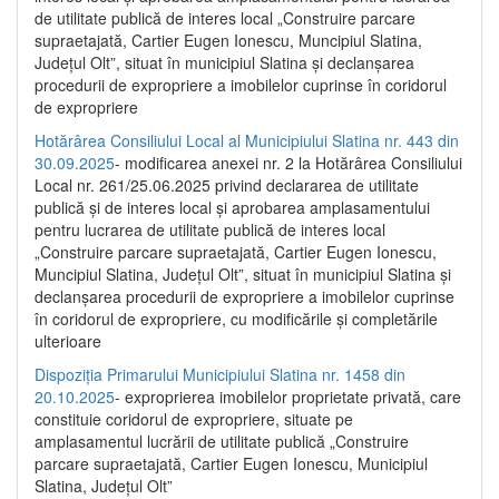
de utilitate publică de interes local „Construire parcare
supraetajată, Cartier Eugen Ionescu, Muncipiul Slatina,
Județul Olt”, situat în municipiul Slatina și declanșarea
procedurii de expropriere a imobilelor cuprinse în coridorul
de expropriere
Hotărârea Consiliului Local al Municipiului Slatina nr. 443 din
30.09.2025
- modificarea anexei nr. 2 la Hotărârea Consiliului
Local nr. 261/25.06.2025 privind declararea de utilitate
publică şi de interes local şi aprobarea amplasamentului
pentru lucrarea de utilitate publică de interes local
„Construire parcare supraetajată, Cartier Eugen Ionescu,
Muncipiul Slatina, Judeţul Olt”, situat în municipiul Slatina şi
declanşarea procedurii de expropriere a imobilelor cuprinse
în coridorul de expropriere, cu modificările şi completările
ulterioare
Dispoziția Primarului Municipiului Slatina nr. 1458 din
20.10.2025
- exproprierea imobilelor proprietate privată, care
constituie coridorul de expropriere, situate pe
amplasamentul lucrării de utilitate publică „Construire
parcare supraetajată, Cartier Eugen Ionescu, Municipiul
Slatina, Județul Olt”