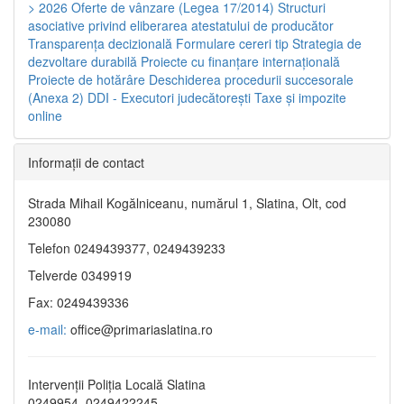
> 2026
Oferte de vânzare (Legea 17/2014)
Structuri
asociative privind eliberarea atestatului de producător
Transparenţa decizională
Formulare cereri tip
Strategia de
dezvoltare durabilă
Proiecte cu finanţare internaţională
Proiecte de hotărâre
Deschiderea procedurii succesorale
(Anexa 2)
DDI - Executori judecătorești
Taxe şi impozite
online
Informaţii de contact
Strada Mihail Kogălniceanu, numărul 1, Slatina, Olt, cod
230080
Telefon 0249439377, 0249439233
Telverde 0349919
Fax: 0249439336
e-mail:
office@primariaslatina.ro
Intervenții Poliția Locală Slatina
0249954, 0249422245