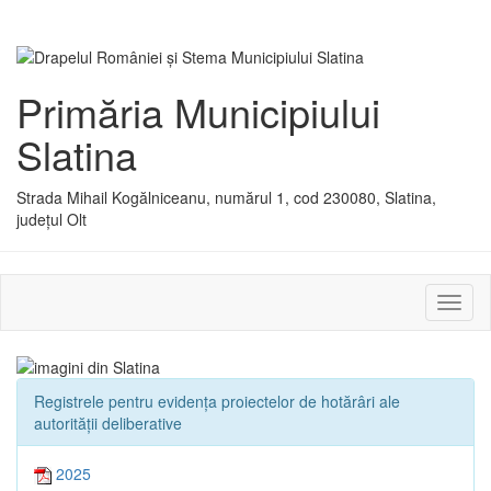
Primăria Municipiului
Slatina
Strada Mihail Kogălniceanu, numărul 1, cod 230080, Slatina,
județul Olt
Activ
sau
dezac
meniu
Registrele pentru evidența proiectelor de hotărâri ale
autorității deliberative
2025