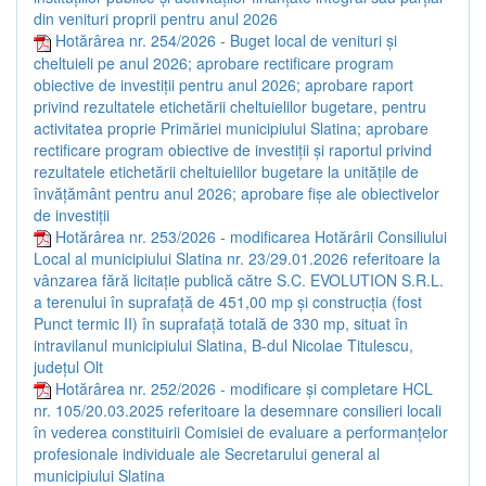
din venituri proprii pentru anul 2026
Hotărârea nr. 254/2026 - Buget local de venituri şi
cheltuieli pe anul 2026; aprobare rectificare program
obiective de investiţii pentru anul 2026; aprobare raport
privind rezultatele etichetării cheltuielilor bugetare, pentru
activitatea proprie Primăriei municipiului Slatina; aprobare
rectificare program obiective de investiţii şi raportul privind
rezultatele etichetării cheltuielilor bugetare la unităţile de
învăţământ pentru anul 2026; aprobare fişe ale obiectivelor
de investiţii
Hotărârea nr. 253/2026 - modificarea Hotărârii Consiliului
Local al municipiului Slatina nr. 23/29.01.2026 referitoare la
vânzarea fără licitație publică către S.C. EVOLUTION S.R.L.
a terenului în suprafață de 451,00 mp și construcția (fost
Punct termic II) în suprafață totală de 330 mp, situat în
intravilanul municipiului Slatina, B-dul Nicolae Titulescu,
județul Olt
Hotărârea nr. 252/2026 - modificare și completare HCL
nr. 105/20.03.2025 referitoare la desemnare consilieri locali
în vederea constituirii Comisiei de evaluare a performanțelor
profesionale individuale ale Secretarului general al
municipiului Slatina