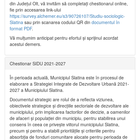
din Județul Olt, vă invităm să completați chestionarul online,
fie prin accesarea link-ului
https://survey.alchemer.eu/s3/90726107/Studiu-sociologic-
Slatina
sau prin scanarea codului QR din
documentul în
format PDF
.
Vă mulţumim anticipat pentru efortul şi sprijinul acordat
acestui demers.
Chestionar SIDU 2021-2027
În perioada actuală, Municipiul Slatina este în procesul de
elaborare a Strategiei Integrate de Dezvoltare Urbană 2021‐
2027 a Municipiului Slatina.
Documentul strategic are rolul de a reflecta viziunea,
obiectivele strategice și direcțiile sectoriale de dezvoltare ale
municipiului, prin implicarea factorilor de decizie, a oamenilor
de afaceri și populației din municipiu, pentru stabilirea unui
consens în ceea ce privește viitorul municipiului Slatina,
precum și pentru a stabili prioritățile și criteriile pentru
absorbția de fonduri comunitare alocate pentru perioada de