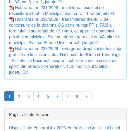
bl. 3A, sc. A, ap. 2, județul Olt
Hotărârea nr. 231/2026 - închirierea locuinței de
necesitate situat în Municipiul Slatina, C-11, doamnei IRV
Hotărârea nr. 230/2026 - transmiterea dreptului de
concesiune de la doamna CG către numiții PR și PAM a
terenului în suprafață de 17,14mp, ce aparține domeniului
privat al municipiului Slatina, aferent garajului nr. 4A, situat în
municipiul Slatina, Strada Unirii, nr. 4A, județul Olt
Hotărârea nr. 229/2026 - retragerea dreptului de folosință
gratuită de la Universitatea Națională de Știință și Tehnologie
- Politehnică București asupra imobilelor cantină și sală de
sport, din Strada Strehareți nr. 150, municipiul Slatina,
județul Olt
1
2
3
4
5
6
7
8
9
Pagini vizitate frecvent
Dispoziţii ale Primarului > 2026
Hotărâri ale Consiliului Local