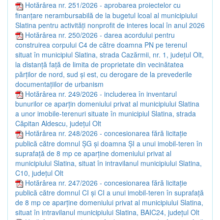
Hotărârea nr. 251/2026 - aprobarea proiectelor cu
finanțare nerambursabilă de la bugetul lcoal al municipiului
Slatina pentru activități nonprofit de interes local în anul 2026
Hotărârea nr. 250/2026 - darea acordului pentru
construirea corpului C4 de către doamna PN pe terenul
situat în municipiul Slatina, strada Cazărmii, nr. 1, județul Olt,
la distanță față de limita de proprietate din vecinătatea
părților de nord, sud și est, cu derogare de la prevederile
documentațiilor de urbanism
Hotărârea nr. 249/2026 - includerea în inventarul
bunurilor ce aparțin domeniului privat al municipiului Slatina
a unor imobile-terenuri situate în municipiul Slatina, strada
Căpitan Aldescu, județul Olt
Hotărârea nr. 248/2026 - concesionarea fără licitație
publică către domnul ȘG și doamna ȘI a unui imobil-teren în
suprafață de 8 mp ce aparține domeniului privat al
municipiului Slatina, situat în intravilanul municipiului Slatina,
C10, județul Olt
Hotărârea nr. 247/2026 - concesionarea fără licitație
publică către domnul CI și CI a unui imobil-teren în suprafață
de 8 mp ce aparține domeniului privat al municipiului Slatina,
situat în intravilanul municipiului Slatina, BAIC24, județul Olt