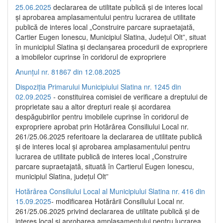
25.06.2025
declararea de utilitate publică și de interes local
și aprobarea amplasamentului pentru lucrarea de utilitate
publică de interes local „Construire parcare supraetajată,
Cartier Eugen Ionescu, Municipiul Slatina, Județul Olt”, situat
în municipiul Slatina și declanșarea procedurii de expropriere
a imobilelor cuprinse în coridorul de expropriere
Anunțul nr. 81867 din 12.08.2025
Dispoziția Primarului Municipiului Slatina nr. 1245 din
02.09.2025
- constituirea comisiei de verificare a dreptului de
proprietate sau a altor drepturi reale și acordarea
despăgubirilor pentru imobilele cuprinse în coridorul de
expropriere aprobat prin Hotărârea Consiliului Local nr.
261/25.06.2025 referitoare la declararea de utilitate publică
și de interes local și aprobarea amplasamentului pentru
lucrarea de utilitate publică de interes local „Construire
parcare supraetajată, situată în Cartierul Eugen Ionescu,
municipiul Slatina, județul Olt”
Hotărârea Consiliului Local al Municipiului Slatina nr. 416 din
15.09.2025
- modificarea Hotărârii Consiliului Local nr.
261/25.06.2025 privind declararea de utilitate publică și de
interes local și aprobarea amplasamentului pentru lucrarea