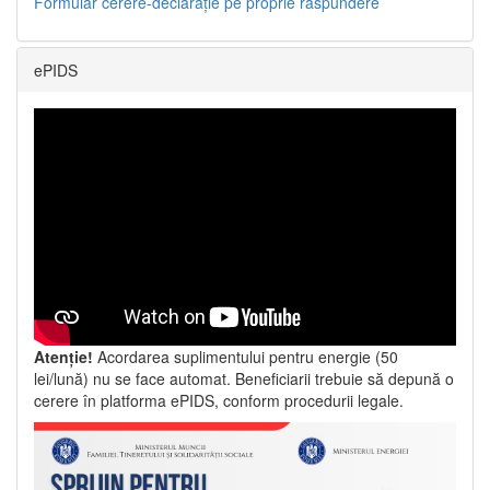
Formular cerere-declarație pe proprie răspundere
ePIDS
Atenție!
Acordarea suplimentului pentru energie (50
lei/lună) nu se face automat. Beneficiarii trebuie să depună o
cerere în platforma ePIDS, conform procedurii legale.