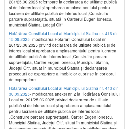
261/25.06.2025 referitoare la declararea de utilitate publică
și de interes local și aprobarea amplasamentului pentru
lucrarea de utilitate publică de interes local „Construire
parcare supraetajată, situată în Cartierul Eugen Ionescu,
municipiul Slatina, județul Olt”
Hotărârea Consiliului Local al Municipiului Slatina nr. 416 din
15.09.2025
- modificarea Hotărârii Consiliului Local nr.
261/25.06.2025 privind declararea de utilitate publică și de
interes local și aprobarea amplasamentului pentru lucrarea
de utilitate publică de interes local „Construire parcare
supraetajată, Cartier Eugen Ionescu, Muncipiul Slatina,
Județul Olt”, situat în municipiul Slatina și declanșarea
procedurii de expropriere a imobilelor cuprinse în coridorul
de expropriere
Hotărârea Consiliului Local al Municipiului Slatina nr. 443 din
30.09.2025
- modificarea anexei nr. 2 la Hotărârea Consiliului
Local nr. 261/25.06.2025 privind declararea de utilitate
publică şi de interes local şi aprobarea amplasamentului
pentru lucrarea de utilitate publică de interes local
„Construire parcare supraetajată, Cartier Eugen Ionescu,
Muncipiul Slatina, Judeţul Olt”, situat în municipiul Slatina şi
declanşarea procedurii de expropriere a imobilelor cuprinse