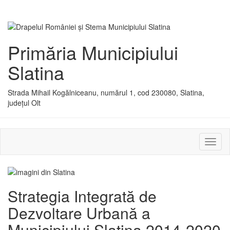
Primăria Municipiului
Slatina
Strada Mihail Kogălniceanu, numărul 1, cod 230080, Slatina,
județul Olt
Activ
sau
dezac
meniu
Strategia Integrată de
Dezvoltare Urbană a
Municipiului Slatina 2014-2020