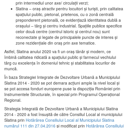
prin intermediul unor axe/ circulații verzi;
Slatina – oraş atractiv pentru locuitori şi turişti, prin calitatea
spaţiului public, pietonal, prietenos, cu o zonă centrală
preponderent pietonală, ce evidenţiază identitatea dublă a
oraşului – târg şi centru industrial. Spaţiile publice specifice
celor două centre (centrul istoric şi centrul nou) sunt
reconectate şi legate de principalele puncte de interes şi
zone rezidenţiale din oraş prin axe tematice.
Astfel, Slatina anului 2020 va fi un oraş tânăr şi modern, ce
îmbină calitatea ridicată a spaţiului public şi farmecul vechiului
târg cu excelenţa în domeniul tehnic şi stabilitatea locurilor de
muncă.
În baza Strategiei Integrate de Dezvoltare Urbană a Municipiului
Slatina 2014 - 2020 se pot demara acţiuni ample la nivel local şi
se pot accesa fonduri europene puse la dispoziţia României prin
Instrumentele Structurale, în special prin Programul Operațional
Regional.
Strategia Integrată de Dezvoltare Urbană a Municipiului Slatina
2014 - 2020 a fost însuşită de către Consiliul Local al municipiului
Slatina prin
Hotărârea Consiliului Local al Municipiului Slatina
numărul 111 din 27.04.2016
și modificat prin
Hotărârea Consiliului