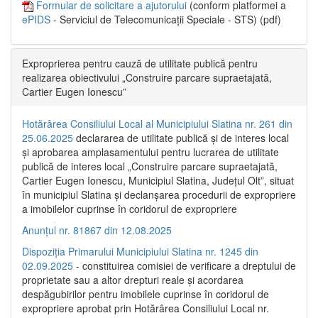
Formular de solicitare a ajutorului
(conform platformei a
ePIDS
- Serviciul de Telecomunicații Speciale - STS) (pdf)
Exproprierea pentru cauză de utilitate publică pentru
realizarea obiectivului „Construire parcare supraetajată,
Cartier Eugen Ionescu”
Hotărârea Consiliului Local al Municipiului Slatina nr. 261 din
25.06.2025
declararea de utilitate publică și de interes local
și aprobarea amplasamentului pentru lucrarea de utilitate
publică de interes local „Construire parcare supraetajată,
Cartier Eugen Ionescu, Municipiul Slatina, Județul Olt”, situat
în municipiul Slatina și declanșarea procedurii de expropriere
a imobilelor cuprinse în coridorul de expropriere
Anunțul nr. 81867 din 12.08.2025
Dispoziția Primarului Municipiului Slatina nr. 1245 din
02.09.2025
- constituirea comisiei de verificare a dreptului de
proprietate sau a altor drepturi reale și acordarea
despăgubirilor pentru imobilele cuprinse în coridorul de
expropriere aprobat prin Hotărârea Consiliului Local nr.