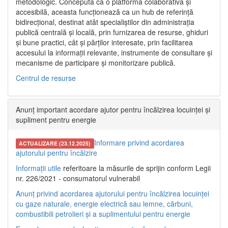
metodologic. Concepută ca o platformă colaborativă și
accesibilă, aceasta funcționează ca un hub de referință
bidirecțional, destinat atât specialiștilor din administrația
publică centrală și locală, prin furnizarea de resurse, ghiduri
și bune practici, cât și părților interesate, prin facilitarea
accesului la informații relevante, instrumente de consultare și
mecanisme de participare și monitorizare publică.
Centrul de resurse
Anunț important acordare ajutor pentru încălzirea locuinței și
supliment pentru energie
Informare privind acordarea
ACTUALIZARE (23.12.2025)
ajutorului pentru încălzire
Informații utile
referitoare la măsurile de sprijin conform Legii
nr. 226/2021 - consumatorul vulnerabil
Anunț privind acordarea ajutorului pentru încălzirea locuinței
cu gaze naturale, energie electrică sau lemne, cărbuni,
combustibili petrolieri și a suplimentului pentru energie