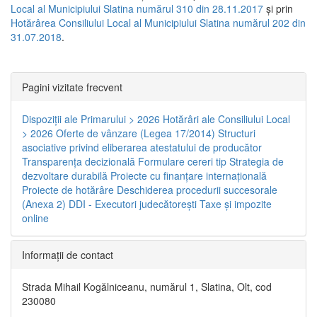
Local al Municipiului Slatina numărul 310 din 28.11.2017
și prin
Hotărârea Consiliului Local al Municipiului Slatina numărul 202 din
31.07.2018
.
Pagini vizitate frecvent
Dispoziţii ale Primarului > 2026
Hotărâri ale Consiliului Local
> 2026
Oferte de vânzare (Legea 17/2014)
Structuri
asociative privind eliberarea atestatului de producător
Transparenţa decizională
Formulare cereri tip
Strategia de
dezvoltare durabilă
Proiecte cu finanţare internaţională
Proiecte de hotărâre
Deschiderea procedurii succesorale
(Anexa 2)
DDI - Executori judecătorești
Taxe şi impozite
online
Informaţii de contact
Strada Mihail Kogălniceanu, numărul 1, Slatina, Olt, cod
230080