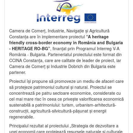
Camera de Comerț, Industrie, Navigație și Agricultură
Constanța are în implementare proiectul
“A heritage
friendly cross-border economy in România and Bulgaria
- HERITAGE RO-BG”
, finanțat prin Programul Interreg V-A
România - Bulgaria. Parteneriatul proiectului este format din
CCINA Constanța, care are calitate de leader de proiect, iar
Camera de Comerț și Industrie Dobrich din Bulgaria este
partener.
Proiectul își propune să promoveze un mediu de afaceri care
să protejeze patrimoniul cultural și natural. Proiectul se
concentrează pe patru sectoare economice, considerate cu
cel mai mare risc în ceea ce privește valorificarea economică
sustenabilă a patrimoniului: turism, urbanism-arhitectură-
construcții, agricultură-silvicultură-pășunat și energii
regenerabile.
Principalul rezultat al proiectului „Strategia de dezvoltare a
unei economii care protejează resursele naturale și culturale