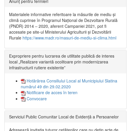
Anunț pentru fermieri
Materialele informative referitoare la măsurile de mediu și
climă cuprinse în Programul Național de Dezvoltare Rurală
(PNDR) 2014 – 2020, aferent Campaniei 2021, pot fi
accesate pe site-ul Ministerului Agriculturii și Dezvoltării
Rurale
https://www.madr.ro/masuri-de-mediu-si-clima.html
Expropriere pentru lucrarea de utilitate publică de interes
local „Realizare variantă ocolitoare prin modernizarea
infrastructurii rutiere existente”
Hotărârea Consiliului Local al Municipiului Slatina
numărul 49 din 29.02.2020
Notificare de acces în teren
Convocare
Serviciul Public Comunitar Local de Evidență a Persoanelor
Adresează invitația tuturor cetățenilor care nu dețin acte de