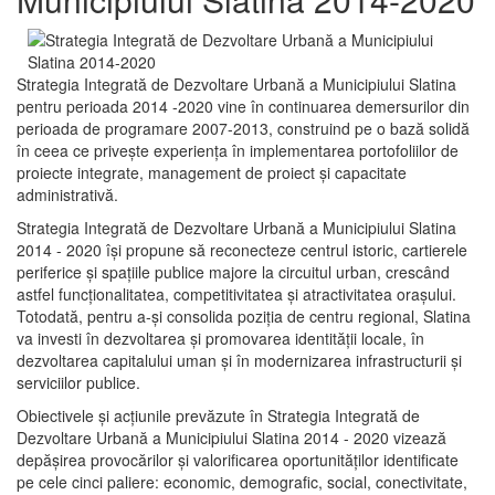
Strategia Integrată de Dezvoltare Urbană a Municipiului Slatina
pentru perioada 2014 -2020 vine în continuarea demersurilor din
perioada de programare 2007-2013, construind pe o bază solidă
în ceea ce priveşte experienţa în implementarea portofoliilor de
proiecte integrate, management de proiect și capacitate
administrativă.
Strategia Integrată de Dezvoltare Urbană a Municipiului Slatina
2014 - 2020 își propune să reconecteze centrul istoric, cartierele
periferice şi spaţiile publice majore la circuitul urban, crescând
astfel funcţionalitatea, competitivitatea şi atractivitatea oraşului.
Totodată, pentru a-şi consolida poziţia de centru regional, Slatina
va investi în dezvoltarea şi promovarea identităţii locale, în
dezvoltarea capitalului uman şi în modernizarea infrastructurii şi
serviciilor publice.
Obiectivele şi acţiunile prevăzute în Strategia Integrată de
Dezvoltare Urbană a Municipiului Slatina 2014 - 2020 vizează
depășirea provocărilor şi valorificarea oportunităţilor identificate
pe cele cinci paliere: economic, demografic, social, conectivitate,