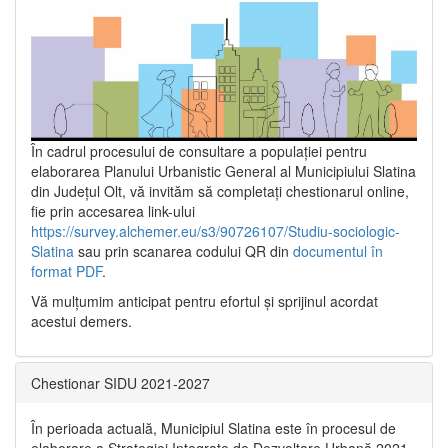
În cadrul procesului de consultare a populaţiei pentru
elaborarea Planului Urbanistic General al Municipiului Slatina
din Județul Olt, vă invităm să completați chestionarul online,
fie prin accesarea link-ului
https://survey.alchemer.eu/s3/90726107/Studiu-sociologic-
Slatina
sau prin scanarea codului QR din
documentul în
format PDF
.
Vă mulţumim anticipat pentru efortul şi sprijinul acordat
acestui demers.
Chestionar SIDU 2021-2027
În perioada actuală, Municipiul Slatina este în procesul de
elaborare a Strategiei Integrate de Dezvoltare Urbană 2021‐