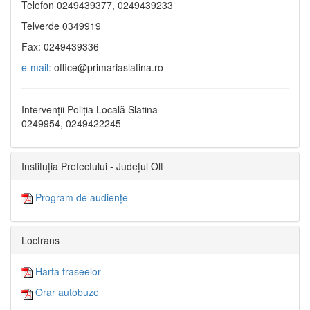
Telefon 0249439377, 0249439233
Telverde 0349919
Fax: 0249439336
e-mail:
office@primariaslatina.ro
Intervenții Poliția Locală Slatina
0249954, 0249422245
Instituția Prefectului - Județul Olt
Program de audiențe
Loctrans
Harta traseelor
Orar autobuze