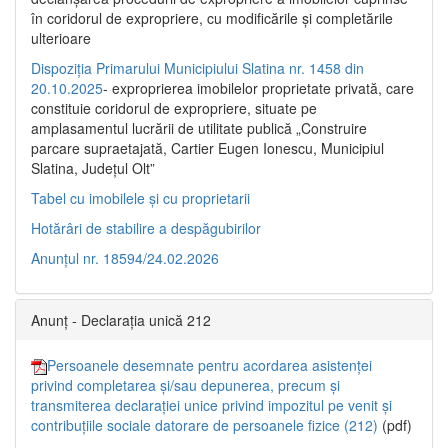
în coridorul de expropriere, cu modificările şi completările
ulterioare
Dispoziția Primarului Municipiului Slatina nr. 1458 din
20.10.2025
- exproprierea imobilelor proprietate privată, care
constituie coridorul de expropriere, situate pe
amplasamentul lucrării de utilitate publică „Construire
parcare supraetajată, Cartier Eugen Ionescu, Municipiul
Slatina, Județul Olt”
Tabel cu imobilele și cu proprietarii
Hotărâri de stabilire a despăgubirilor
Anunțul nr. 18594/24.02.2026
Anunț - Declarația unică 212
Persoanele desemnate pentru acordarea asistenței
privind completarea și/sau depunerea, precum și
transmiterea declarației unice privind impozitul pe venit și
contribuțiile sociale datorare de persoanele fizice (212)
(pdf)