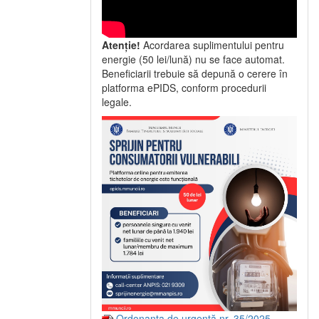
Atenție!
Acordarea suplimentului pentru
energie (50 lei/lună) nu se face automat.
Beneficiarii trebuie să depună o cerere în
platforma ePIDS, conform procedurii
legale.
Ordonanța de urgență nr. 35/2025