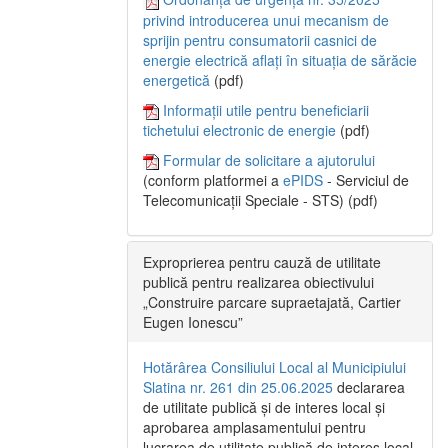
privind introducerea unui mecanism de
sprijin pentru consumatorii casnici de
energie electrică aflați în situația de sărăcie
energetică
(pdf)
Informații utile pentru beneficiarii
tichetului electronic de energie
(pdf)
Formular de solicitare a ajutorului
(conform platformei a
ePIDS
- Serviciul de
Telecomunicații Speciale - STS) (pdf)
Exproprierea pentru cauză de utilitate
publică pentru realizarea obiectivului
„Construire parcare supraetajată, Cartier
Eugen Ionescu”
Hotărârea Consiliului Local al Municipiului
Slatina nr. 261 din 25.06.2025
declararea
de utilitate publică și de interes local și
aprobarea amplasamentului pentru
lucrarea de utilitate publică de interes local