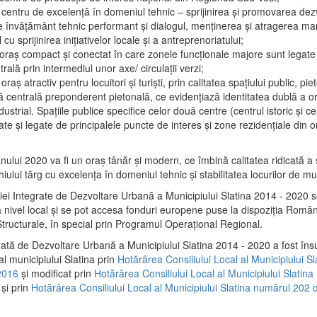
 centru de excelenţă în domeniul tehnic – sprijinirea şi promovarea dezv
 învăţământ tehnic performant şi dialogul, menţinerea şi atragerea maril
 cu sprijinirea iniţiativelor locale şi a antreprenoriatului;
 oraş compact şi conectat în care zonele funcţionale majore sunt legate 
rală prin intermediul unor axe/ circulații verzi;
oraş atractiv pentru locuitori şi turişti, prin calitatea spaţiului public, pi
 centrală preponderent pietonală, ce evidenţiază identitatea dublă a ora
dustrial. Spaţiile publice specifice celor două centre (centrul istoric şi c
te şi legate de principalele puncte de interes şi zone rezidenţiale din o
.
anului 2020 va fi un oraş tânăr şi modern, ce îmbină calitatea ridicată a 
hiului târg cu excelenţa în domeniul tehnic şi stabilitatea locurilor de m
iei Integrate de Dezvoltare Urbană a Municipiului Slatina 2014 - 2020
a nivel local şi se pot accesa fonduri europene puse la dispoziţia Român
tructurale, în special prin Programul Operațional Regional.
rată de Dezvoltare Urbană a Municipiului Slatina 2014 - 2020 a fost îns
al municipiului Slatina prin
Hotărârea Consiliului Local al Municipiului S
2016
și modificat prin
Hotărârea Consiliului Local al Municipiului Slatin
și prin
Hotărârea Consiliului Local al Municipiului Slatina numărul 202