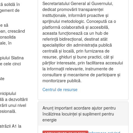
Secretariatului General al Guvernului,
ă solidă în
dedicat promovării transparenței
nagement de
instituționale, informării proactive și
sprijinului metodologic. Concepută ca o
ne să
platformă colaborativă și accesibilă,
urban, crescând
aceasta funcționează ca un hub de
consolida
referință bidirecțional, destinat atât
ale, în
specialiștilor din administrația publică
centrală și locală, prin furnizarea de
resurse, ghiduri și bune practici, cât și
iului Slatina
părților interesate, prin facilitarea accesului
e cele cinci
la informații relevante, instrumente de
consultare și mecanisme de participare și
ste
monitorizare publică.
Centrul de resurse
icipiului
ă a dezvoltării
ării unui nivel
Anunț important acordare ajutor pentru
fesională.
încălzirea locuinței și supliment pentru
energie
trăzii A1 la