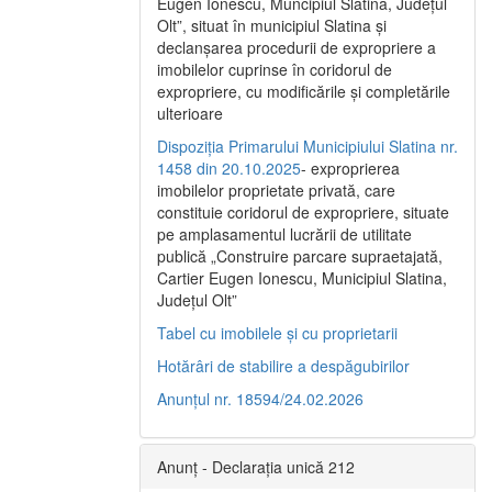
Eugen Ionescu, Muncipiul Slatina, Judeţul
Olt”, situat în municipiul Slatina şi
declanşarea procedurii de expropriere a
imobilelor cuprinse în coridorul de
expropriere, cu modificările şi completările
ulterioare
Dispoziția Primarului Municipiului Slatina nr.
1458 din 20.10.2025
- exproprierea
imobilelor proprietate privată, care
constituie coridorul de expropriere, situate
pe amplasamentul lucrării de utilitate
publică „Construire parcare supraetajată,
Cartier Eugen Ionescu, Municipiul Slatina,
Județul Olt”
Tabel cu imobilele și cu proprietarii
Hotărâri de stabilire a despăgubirilor
Anunțul nr. 18594/24.02.2026
Anunț - Declarația unică 212