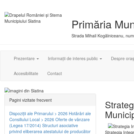
Primăria Muni
Strada Mihail Kogălniceanu, numă
Prezentare
Informații de interes public
Despre ora
Accesibilitate
Contact
Pagini vizitate frecvent
Strateg
Municip
Dispoziţii ale Primarului > 2026
Hotărâri ale
Consiliului Local > 2026
Oferte de vânzare
(Legea 17/2014)
Structuri asociative
privind eliberarea atestatului de producător
Strategia Integ