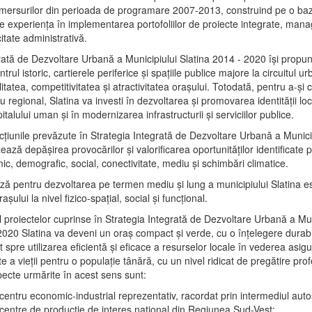
mersurilor din perioada de programare 2007-2013, construind pe o baz
e experienţa în implementarea portofoliilor de proiecte integrate, ma
itate administrativă.
rată de Dezvoltare Urbană a Municipiului Slatina 2014 - 2020 își propu
rul istoric, cartierele periferice şi spaţiile publice majore la circuitul 
litatea, competitivitatea şi atractivitatea oraşului. Totodată, pentru a-şi 
u regional, Slatina va investi în dezvoltarea şi promovarea identităţii loc
talului uman şi în modernizarea infrastructurii şi serviciilor publice.
acţiunile prevăzute în Strategia Integrată de Dezvoltare Urbană a Municip
ază depășirea provocărilor şi valorificarea oportunităţilor identificate p
ic, demografic, social, conectivitate, mediu şi schimbări climatice.
ază pentru dezvoltarea pe termen mediu şi lung a municipiului Slatina e
şului la nivel fizico-spaţial, social şi funcţional.
l proiectelor cuprinse în Strategia Integrată de Dezvoltare Urbană a Mun
2020 Slatina va deveni un oraş compact şi verde, cu o înţelegere durabil
 spre utilizarea eficientă şi eficace a resurselor locale în vederea asigur
ate a vieţii pentru o populaţie tânără, cu un nivel ridicat de pregătire pro
pecte urmărite în acest sens sunt:
 centru economic-industrial reprezentativ, racordat prin intermediul autos
 centre de producţie de interes naţional din Regiunea Sud-Vest;