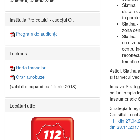
0249954, 0249422245
Slatina –
sistem de
în paralel
Instituția Prefectului - Județul Olt
Slatina -
zona cent
Program de audiențe
Slatina – 
cu o zonă
centru in
Loctrans
reconecta
tematice
Harta traseelor
Astfel, Slatina 
şi farmecul vec
Orar autobuze
În baza Strateg
(valabil începând cu 1 iunie 2018)
acţiuni ample l
Instrumentele S
Legături utile
Strategia Integ
Consiliul Local 
111 din 27.04.
din 28.11.2017