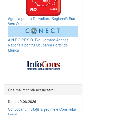
Agenția pentru Dezvoltare Regională Sud-
Vest Oltenia
A.N.P.C.P.P.S.R.
E-guvernare
Agenția
Națională pentru Ocuparea Forței de
Muncă
Cea mai recentă actualizare:
Data: 12.06.2026
Convocări / Invitaţii la şedinţele Consiliului
Local