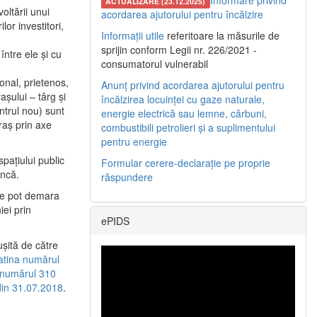
Informare privind
ACTUALIZARE (23.12.2025)
oltării unui
acordarea ajutorului pentru încălzire
or investitori,
Informații utile
referitoare la măsurile de
sprijin conform Legii nr. 226/2021 -
între ele şi cu
consumatorul vulnerabil
etonal, prietenos,
Anunț privind acordarea ajutorului pentru
şului – târg şi
încălzirea locuinței cu gaze naturale,
entrul nou) sunt
energie electrică sau lemne, cărbuni,
raş prin axe
combustibili petrolieri și a suplimentului
pentru energie
spaţiului public
Formular cerere-declarație pe proprie
uncă.
răspundere
 se pot demara
iei prin
ePIDS
uşită de către
latina numărul
a numărul 310
 din 31.07.2018
.