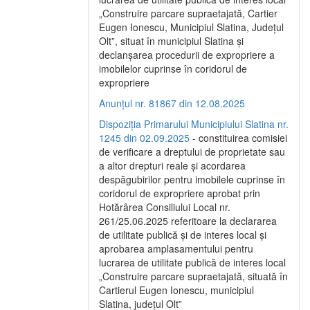
„Construire parcare supraetajată, Cartier
Eugen Ionescu, Municipiul Slatina, Județul
Olt”, situat în municipiul Slatina și
declanșarea procedurii de expropriere a
imobilelor cuprinse în coridorul de
expropriere
Anunțul nr. 81867 din 12.08.2025
Dispoziția Primarului Municipiului Slatina nr.
1245 din 02.09.2025
- constituirea comisiei
de verificare a dreptului de proprietate sau
a altor drepturi reale și acordarea
despăgubirilor pentru imobilele cuprinse în
coridorul de expropriere aprobat prin
Hotărârea Consiliului Local nr.
261/25.06.2025 referitoare la declararea
de utilitate publică și de interes local și
aprobarea amplasamentului pentru
lucrarea de utilitate publică de interes local
„Construire parcare supraetajată, situată în
Cartierul Eugen Ionescu, municipiul
Slatina, județul Olt”