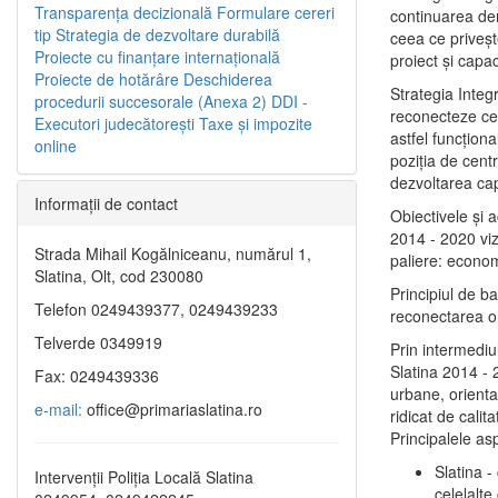
Transparenţa decizională
Formulare cereri
continuarea de
tip
Strategia de dezvoltare durabilă
ceea ce priveşt
Proiecte cu finanţare internaţională
proiect și capac
Proiecte de hotărâre
Deschiderea
Strategia Integ
procedurii succesorale (Anexa 2)
DDI -
reconecteze cent
Executori judecătorești
Taxe şi impozite
astfel funcţiona
online
poziţia de centr
dezvoltarea capi
Informaţii de contact
Obiectivele şi 
2014 - 2020 vize
Strada Mihail Kogălniceanu, numărul 1,
paliere: econom
Slatina, Olt, cod 230080
Principiul de b
Telefon 0249439377, 0249439233
reconectarea ora
Telverde 0349919
Prin intermediu
Slatina 2014 - 
Fax: 0249439336
urbane, orientat
e-mail:
office@primariaslatina.ro
ridicat de calit
Principalele as
Slatina -
Intervenții Poliția Locală Slatina
celelalte