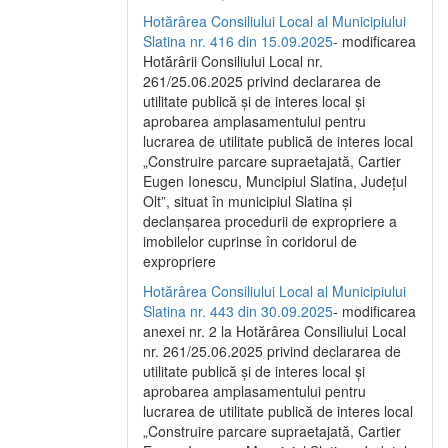
Hotărârea Consiliului Local al Municipiului
Slatina nr. 416 din 15.09.2025
- modificarea
Hotărârii Consiliului Local nr.
261/25.06.2025 privind declararea de
utilitate publică și de interes local și
aprobarea amplasamentului pentru
lucrarea de utilitate publică de interes local
„Construire parcare supraetajată, Cartier
Eugen Ionescu, Muncipiul Slatina, Județul
Olt”, situat în municipiul Slatina și
declanșarea procedurii de expropriere a
imobilelor cuprinse în coridorul de
expropriere
Hotărârea Consiliului Local al Municipiului
Slatina nr. 443 din 30.09.2025
- modificarea
anexei nr. 2 la Hotărârea Consiliului Local
nr. 261/25.06.2025 privind declararea de
utilitate publică şi de interes local şi
aprobarea amplasamentului pentru
lucrarea de utilitate publică de interes local
„Construire parcare supraetajată, Cartier