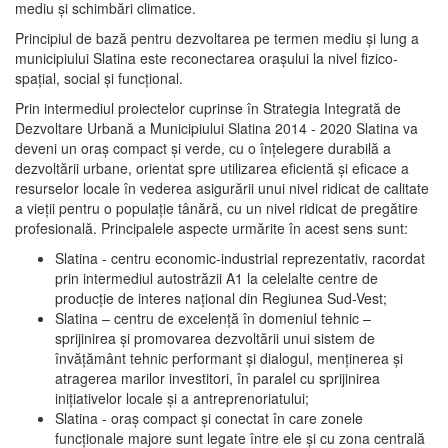
mediu şi schimbări climatice.
Principiul de bază pentru dezvoltarea pe termen mediu şi lung a
municipiului Slatina este reconectarea oraşului la nivel fizico-
spaţial, social şi funcţional.
Prin intermediul proiectelor cuprinse în Strategia Integrată de
Dezvoltare Urbană a Municipiului Slatina 2014 - 2020 Slatina va
deveni un oraş compact şi verde, cu o înţelegere durabilă a
dezvoltării urbane, orientat spre utilizarea eficientă şi eficace a
resurselor locale în vederea asigurării unui nivel ridicat de calitate
a vieţii pentru o populaţie tânără, cu un nivel ridicat de pregătire
profesională. Principalele aspecte urmărite în acest sens sunt:
Slatina - centru economic-industrial reprezentativ, racordat
prin intermediul autostrăzii A1 la celelalte centre de
producţie de interes naţional din Regiunea Sud-Vest;
Slatina – centru de excelenţă în domeniul tehnic –
sprijinirea şi promovarea dezvoltării unui sistem de
învăţământ tehnic performant şi dialogul, menţinerea şi
atragerea marilor investitori, în paralel cu sprijinirea
iniţiativelor locale şi a antreprenoriatului;
Slatina - oraş compact şi conectat în care zonele
funcţionale majore sunt legate între ele şi cu zona centrală