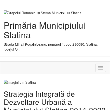
Primăria Municipiului
Slatina
Strada Mihail Kogălniceanu, numărul 1, cod 230080, Slatina,
județul Olt
Activ
sau
dezac
meniu
Strategia Integrată de
Dezvoltare Urbană a
Municipiului Slatina 2014-2020