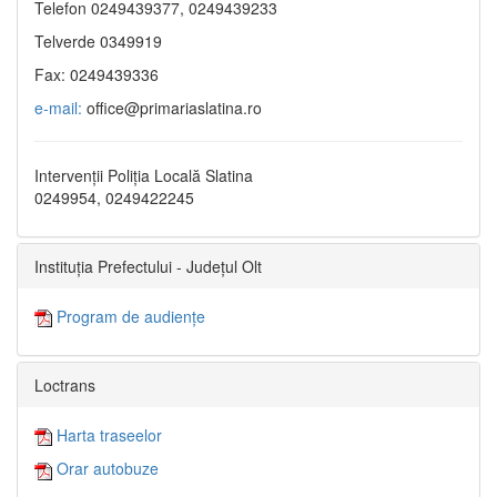
Telefon 0249439377, 0249439233
Telverde 0349919
Fax: 0249439336
e-mail:
office@primariaslatina.ro
Intervenții Poliția Locală Slatina
0249954, 0249422245
Instituția Prefectului - Județul Olt
Program de audiențe
Loctrans
Harta traseelor
Orar autobuze