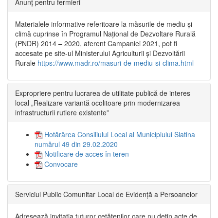
Anunț pentru fermieri
Materialele informative referitoare la măsurile de mediu și
climă cuprinse în Programul Național de Dezvoltare Rurală
(PNDR) 2014 – 2020, aferent Campaniei 2021, pot fi
accesate pe site-ul Ministerului Agriculturii și Dezvoltării
Rurale
https://www.madr.ro/masuri-de-mediu-si-clima.html
Expropriere pentru lucrarea de utilitate publică de interes
local „Realizare variantă ocolitoare prin modernizarea
infrastructurii rutiere existente”
Hotărârea Consiliului Local al Municipiului Slatina
numărul 49 din 29.02.2020
Notificare de acces în teren
Convocare
Serviciul Public Comunitar Local de Evidență a Persoanelor
Adresează invitația tuturor cetățenilor care nu dețin acte de