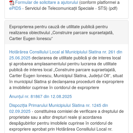
Formular de solicitare a ajutorului
(conform platformei a
ePIDS
- Serviciul de Telecomunicații Speciale - STS) (pdf)
Exproprierea pentru cauză de utilitate publică pentru
realizarea obiectivului „Construire parcare supraetajată,
Cartier Eugen Ionescu”
Hotărârea Consiliului Local al Municipiului Slatina nr. 261 din
25.06.2025
declararea de utilitate publică și de interes local
și aprobarea amplasamentului pentru lucrarea de utilitate
publică de interes local „Construire parcare supraetajată,
Cartier Eugen Ionescu, Municipiul Slatina, Județul Olt”, situat
în municipiul Slatina și declanșarea procedurii de expropriere
a imobilelor cuprinse în coridorul de expropriere
Anunțul nr. 81867 din 12.08.2025
Dispoziția Primarului Municipiului Slatina nr. 1245 din
02.09.2025
- constituirea comisiei de verificare a dreptului de
proprietate sau a altor drepturi reale și acordarea
despăgubirilor pentru imobilele cuprinse în coridorul de
expropriere aprobat prin Hotărârea Consiliului Local nr.