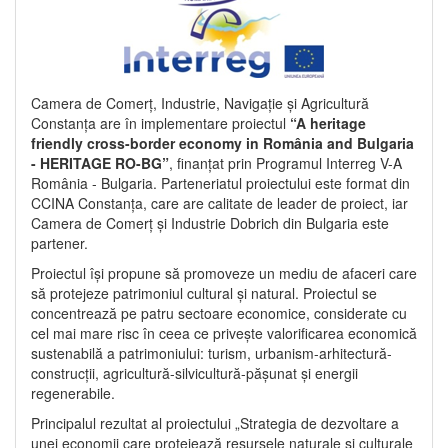
Camera de Comerț, Industrie, Navigație și Agricultură
Constanța are în implementare proiectul
“A heritage
friendly cross-border economy in România and Bulgaria
- HERITAGE RO-BG”
, finanțat prin Programul Interreg V-A
România - Bulgaria. Parteneriatul proiectului este format din
CCINA Constanța, care are calitate de leader de proiect, iar
Camera de Comerț și Industrie Dobrich din Bulgaria este
partener.
Proiectul își propune să promoveze un mediu de afaceri care
să protejeze patrimoniul cultural și natural. Proiectul se
concentrează pe patru sectoare economice, considerate cu
cel mai mare risc în ceea ce privește valorificarea economică
sustenabilă a patrimoniului: turism, urbanism-arhitectură-
construcții, agricultură-silvicultură-pășunat și energii
regenerabile.
Principalul rezultat al proiectului „Strategia de dezvoltare a
unei economii care protejează resursele naturale și culturale