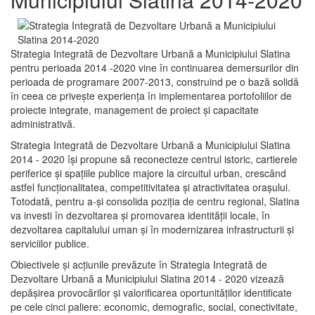
Strategia Integrată de Dezvoltare Urbană a Municipiului Slatina
pentru perioada 2014 -2020 vine în continuarea demersurilor din
perioada de programare 2007-2013, construind pe o bază solidă
în ceea ce priveşte experienţa în implementarea portofoliilor de
proiecte integrate, management de proiect și capacitate
administrativă.
Strategia Integrată de Dezvoltare Urbană a Municipiului Slatina
2014 - 2020 își propune să reconecteze centrul istoric, cartierele
periferice şi spaţiile publice majore la circuitul urban, crescând
astfel funcţionalitatea, competitivitatea şi atractivitatea oraşului.
Totodată, pentru a-şi consolida poziţia de centru regional, Slatina
va investi în dezvoltarea şi promovarea identităţii locale, în
dezvoltarea capitalului uman şi în modernizarea infrastructurii şi
serviciilor publice.
Obiectivele şi acţiunile prevăzute în Strategia Integrată de
Dezvoltare Urbană a Municipiului Slatina 2014 - 2020 vizează
depășirea provocărilor şi valorificarea oportunităţilor identificate
pe cele cinci paliere: economic, demografic, social, conectivitate,