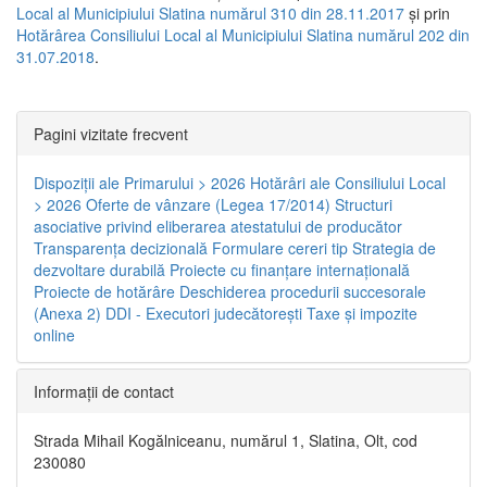
Local al Municipiului Slatina numărul 310 din 28.11.2017
și prin
Hotărârea Consiliului Local al Municipiului Slatina numărul 202 din
31.07.2018
.
Pagini vizitate frecvent
Dispoziţii ale Primarului > 2026
Hotărâri ale Consiliului Local
> 2026
Oferte de vânzare (Legea 17/2014)
Structuri
asociative privind eliberarea atestatului de producător
Transparenţa decizională
Formulare cereri tip
Strategia de
dezvoltare durabilă
Proiecte cu finanţare internaţională
Proiecte de hotărâre
Deschiderea procedurii succesorale
(Anexa 2)
DDI - Executori judecătorești
Taxe şi impozite
online
Informaţii de contact
Strada Mihail Kogălniceanu, numărul 1, Slatina, Olt, cod
230080