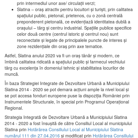
prin intermediul unor axe/ circulații verzi;
Slatina – oraş atractiv pentru locuitori şi turişti, prin calitatea
spaţiului public, pietonal, prietenos, cu o zonă centrală
preponderent pietonală, ce evidenţiază identitatea dublă a
oraşului – târg şi centru industrial. Spaţiile publice specifice
celor două centre (centrul istoric şi centrul nou) sunt
reconectate şi legate de principalele puncte de interes şi
zone rezidenţiale din oraş prin axe tematice.
Astfel, Slatina anului 2020 va fi un oraş tânăr şi modern, ce
îmbină calitatea ridicată a spaţiului public şi farmecul vechiului
târg cu excelenţa în domeniul tehnic şi stabilitatea locurilor de
muncă.
În baza Strategiei Integrate de Dezvoltare Urbană a Municipiului
Slatina 2014 - 2020 se pot demara acţiuni ample la nivel local şi
se pot accesa fonduri europene puse la dispoziţia României prin
Instrumentele Structurale, în special prin Programul Operațional
Regional.
Strategia Integrată de Dezvoltare Urbană a Municipiului Slatina
2014 - 2020 a fost însuşită de către Consiliul Local al municipiului
Slatina prin
Hotărârea Consiliului Local al Municipiului Slatina
numărul 111 din 27.04.2016
și modificat prin
Hotărârea Consiliului