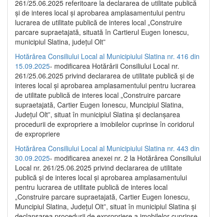
261/25.06.2025 referitoare la declararea de utilitate publică
și de interes local și aprobarea amplasamentului pentru
lucrarea de utilitate publică de interes local „Construire
parcare supraetajată, situată în Cartierul Eugen Ionescu,
municipiul Slatina, județul Olt”
Hotărârea Consiliului Local al Municipiului Slatina nr. 416 din
15.09.2025
- modificarea Hotărârii Consiliului Local nr.
261/25.06.2025 privind declararea de utilitate publică și de
interes local și aprobarea amplasamentului pentru lucrarea
de utilitate publică de interes local „Construire parcare
supraetajată, Cartier Eugen Ionescu, Muncipiul Slatina,
Județul Olt”, situat în municipiul Slatina și declanșarea
procedurii de expropriere a imobilelor cuprinse în coridorul
de expropriere
Hotărârea Consiliului Local al Municipiului Slatina nr. 443 din
30.09.2025
- modificarea anexei nr. 2 la Hotărârea Consiliului
Local nr. 261/25.06.2025 privind declararea de utilitate
publică şi de interes local şi aprobarea amplasamentului
pentru lucrarea de utilitate publică de interes local
„Construire parcare supraetajată, Cartier Eugen Ionescu,
Muncipiul Slatina, Judeţul Olt”, situat în municipiul Slatina şi
declanşarea procedurii de expropriere a imobilelor cuprinse