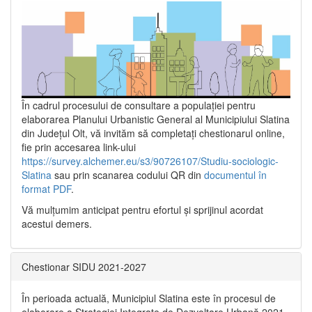
În cadrul procesului de consultare a populaţiei pentru
elaborarea Planului Urbanistic General al Municipiului Slatina
din Județul Olt, vă invităm să completați chestionarul online,
fie prin accesarea link-ului
https://survey.alchemer.eu/s3/90726107/Studiu-sociologic-
Slatina
sau prin scanarea codului QR din
documentul în
format PDF
.
Vă mulţumim anticipat pentru efortul şi sprijinul acordat
acestui demers.
Chestionar SIDU 2021-2027
În perioada actuală, Municipiul Slatina este în procesul de
elaborare a Strategiei Integrate de Dezvoltare Urbană 2021‐