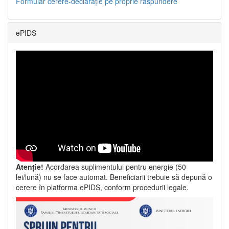
Formular cerere-declarație pe proprie răspundere
ePIDS
Atenție!
Acordarea suplimentului pentru energie (50
lei/lună) nu se face automat. Beneficiarii trebuie să depună o
cerere în platforma ePIDS, conform procedurii legale.