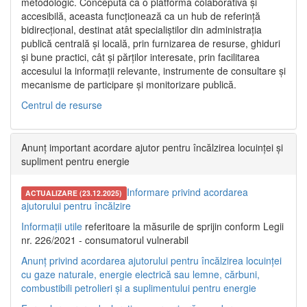
metodologic. Concepută ca o platformă colaborativă și
accesibilă, aceasta funcționează ca un hub de referință
bidirecțional, destinat atât specialiștilor din administrația
publică centrală și locală, prin furnizarea de resurse, ghiduri
și bune practici, cât și părților interesate, prin facilitarea
accesului la informații relevante, instrumente de consultare și
mecanisme de participare și monitorizare publică.
Centrul de resurse
Anunț important acordare ajutor pentru încălzirea locuinței și
supliment pentru energie
Informare privind acordarea
ACTUALIZARE (23.12.2025)
ajutorului pentru încălzire
Informații utile
referitoare la măsurile de sprijin conform Legii
nr. 226/2021 - consumatorul vulnerabil
Anunț privind acordarea ajutorului pentru încălzirea locuinței
cu gaze naturale, energie electrică sau lemne, cărbuni,
combustibili petrolieri și a suplimentului pentru energie