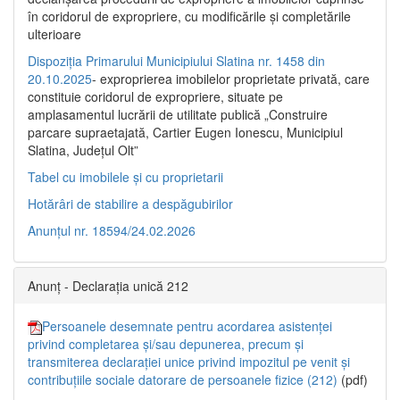
în coridorul de expropriere, cu modificările şi completările
ulterioare
Dispoziția Primarului Municipiului Slatina nr. 1458 din
20.10.2025
- exproprierea imobilelor proprietate privată, care
constituie coridorul de expropriere, situate pe
amplasamentul lucrării de utilitate publică „Construire
parcare supraetajată, Cartier Eugen Ionescu, Municipiul
Slatina, Județul Olt”
Tabel cu imobilele și cu proprietarii
Hotărâri de stabilire a despăgubirilor
Anunțul nr. 18594/24.02.2026
Anunț - Declarația unică 212
Persoanele desemnate pentru acordarea asistenței
privind completarea și/sau depunerea, precum și
transmiterea declarației unice privind impozitul pe venit și
contribuțiile sociale datorare de persoanele fizice (212)
(pdf)