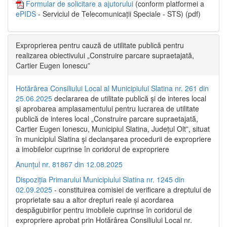
Formular de solicitare a ajutorului
(conform platformei a
ePIDS
- Serviciul de Telecomunicații Speciale - STS) (pdf)
Exproprierea pentru cauză de utilitate publică pentru
realizarea obiectivului „Construire parcare supraetajată,
Cartier Eugen Ionescu”
Hotărârea Consiliului Local al Municipiului Slatina nr. 261 din
25.06.2025
declararea de utilitate publică și de interes local
și aprobarea amplasamentului pentru lucrarea de utilitate
publică de interes local „Construire parcare supraetajată,
Cartier Eugen Ionescu, Municipiul Slatina, Județul Olt”, situat
în municipiul Slatina și declanșarea procedurii de expropriere
a imobilelor cuprinse în coridorul de expropriere
Anunțul nr. 81867 din 12.08.2025
Dispoziția Primarului Municipiului Slatina nr. 1245 din
02.09.2025
- constituirea comisiei de verificare a dreptului de
proprietate sau a altor drepturi reale și acordarea
despăgubirilor pentru imobilele cuprinse în coridorul de
expropriere aprobat prin Hotărârea Consiliului Local nr.