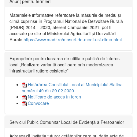
Anunț pentru fermieri
Materialele informative referitoare la măsurile de mediu și
climă cuprinse în Programul Național de Dezvoltare Rurală
(PNDR) 2014 – 2020, aferent Campaniei 2021, pot fi
accesate pe site-ul Ministerului Agriculturii și Dezvoltării
Rurale
https://www.madr.ro/masuri-de-mediu-si-clima.html
Expropriere pentru lucrarea de utilitate publică de interes
local „Realizare variantă ocolitoare prin modernizarea
infrastructurii rutiere existente”
Hotărârea Consiliului Local al Municipiului Slatina
numărul 49 din 29.02.2020
Notificare de acces în teren
Convocare
Serviciul Public Comunitar Local de Evidență a Persoanelor
Adresează invitația tuturor cetățenilor care nu dețin acte de