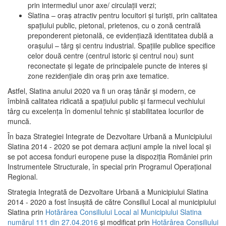
prin intermediul unor axe/ circulații verzi;
Slatina – oraş atractiv pentru locuitori şi turişti, prin calitatea
spaţiului public, pietonal, prietenos, cu o zonă centrală
preponderent pietonală, ce evidenţiază identitatea dublă a
oraşului – târg şi centru industrial. Spaţiile publice specifice
celor două centre (centrul istoric şi centrul nou) sunt
reconectate şi legate de principalele puncte de interes şi
zone rezidenţiale din oraş prin axe tematice.
Astfel, Slatina anului 2020 va fi un oraş tânăr şi modern, ce
îmbină calitatea ridicată a spaţiului public şi farmecul vechiului
târg cu excelenţa în domeniul tehnic şi stabilitatea locurilor de
muncă.
În baza Strategiei Integrate de Dezvoltare Urbană a Municipiului
Slatina 2014 - 2020 se pot demara acţiuni ample la nivel local şi
se pot accesa fonduri europene puse la dispoziţia României prin
Instrumentele Structurale, în special prin Programul Operațional
Regional.
Strategia Integrată de Dezvoltare Urbană a Municipiului Slatina
2014 - 2020 a fost însuşită de către Consiliul Local al municipiului
Slatina prin
Hotărârea Consiliului Local al Municipiului Slatina
numărul 111 din 27.04.2016
și modificat prin
Hotărârea Consiliului