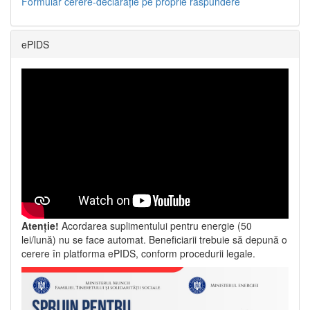
Formular cerere-declarație pe proprie răspundere
ePIDS
Atenție!
Acordarea suplimentului pentru energie (50
lei/lună) nu se face automat. Beneficiarii trebuie să depună o
cerere în platforma ePIDS, conform procedurii legale.