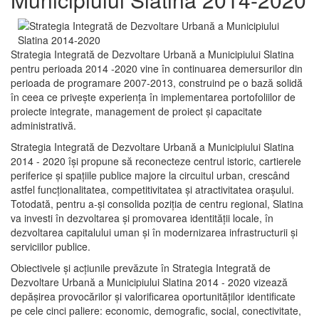
Strategia Integrată de Dezvoltare Urbană a Municipiului Slatina
pentru perioada 2014 -2020 vine în continuarea demersurilor din
perioada de programare 2007-2013, construind pe o bază solidă
în ceea ce priveşte experienţa în implementarea portofoliilor de
proiecte integrate, management de proiect și capacitate
administrativă.
Strategia Integrată de Dezvoltare Urbană a Municipiului Slatina
2014 - 2020 își propune să reconecteze centrul istoric, cartierele
periferice şi spaţiile publice majore la circuitul urban, crescând
astfel funcţionalitatea, competitivitatea şi atractivitatea oraşului.
Totodată, pentru a-şi consolida poziţia de centru regional, Slatina
va investi în dezvoltarea şi promovarea identităţii locale, în
dezvoltarea capitalului uman şi în modernizarea infrastructurii şi
serviciilor publice.
Obiectivele şi acţiunile prevăzute în Strategia Integrată de
Dezvoltare Urbană a Municipiului Slatina 2014 - 2020 vizează
depășirea provocărilor şi valorificarea oportunităţilor identificate
pe cele cinci paliere: economic, demografic, social, conectivitate,