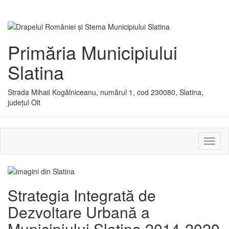
Primăria Municipiului
Slatina
Strada Mihail Kogălniceanu, numărul 1, cod 230080, Slatina,
județul Olt
Activ
sau
dezac
meniu
Strategia Integrată de
Dezvoltare Urbană a
Municipiului Slatina 2014-2020