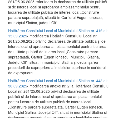
261/25.06.2025 referitoare la declararea de utilitate publică
și de interes local și aprobarea amplasamentului pentru
lucrarea de utilitate publică de interes local „Construire
parcare supraetajată, situată în Cartierul Eugen Ionescu,
municipiul Slatina, județul Olt”
Hotărârea Consiliului Local al Municipiului Slatina nr. 416 din
15.09.2025
- modificarea Hotărârii Consiliului Local nr.
261/25.06.2025 privind declararea de utilitate publică și de
interes local și aprobarea amplasamentului pentru lucrarea
de utilitate publică de interes local „Construire parcare
supraetajată, Cartier Eugen Ionescu, Muncipiul Slatina,
Județul Olt”, situat în municipiul Slatina și declanșarea
procedurii de expropriere a imobilelor cuprinse în coridorul
de expropriere
Hotărârea Consiliului Local al Municipiului Slatina nr. 443 din
30.09.2025
- modificarea anexei nr. 2 la Hotărârea Consiliului
Local nr. 261/25.06.2025 privind declararea de utilitate
publică şi de interes local şi aprobarea amplasamentului
pentru lucrarea de utilitate publică de interes local
„Construire parcare supraetajată, Cartier Eugen Ionescu,
Muncipiul Slatina, Judeţul Olt”, situat în municipiul Slatina şi
declanşarea procedurii de expropriere a imobilelor cuprinse