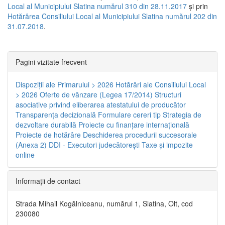
Local al Municipiului Slatina numărul 310 din 28.11.2017
și prin
Hotărârea Consiliului Local al Municipiului Slatina numărul 202 din
31.07.2018
.
Pagini vizitate frecvent
Dispoziţii ale Primarului > 2026
Hotărâri ale Consiliului Local
> 2026
Oferte de vânzare (Legea 17/2014)
Structuri
asociative privind eliberarea atestatului de producător
Transparenţa decizională
Formulare cereri tip
Strategia de
dezvoltare durabilă
Proiecte cu finanţare internaţională
Proiecte de hotărâre
Deschiderea procedurii succesorale
(Anexa 2)
DDI - Executori judecătorești
Taxe şi impozite
online
Informaţii de contact
Strada Mihail Kogălniceanu, numărul 1, Slatina, Olt, cod
230080