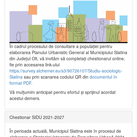
În cadrul procesului de consultare a populaţiei pentru
elaborarea Planului Urbanistic General al Municipiului Slatina
din Județul Olt, vă invităm să completați chestionarul online,
fie prin accesarea link-ului
https://survey.alchemer.eu/s3/90726107/Studiu-sociologic-
Slatina
sau prin scanarea codului QR din
documentul în
format PDF
.
Vă mulţumim anticipat pentru efortul şi sprijinul acordat
acestui demers.
Chestionar SIDU 2021-2027
În perioada actuală, Municipiul Slatina este în procesul de
elaborare a Strategiei Integrate de Dezvoltare Urbană 2021‐