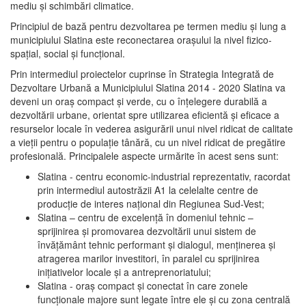
mediu şi schimbări climatice.
Principiul de bază pentru dezvoltarea pe termen mediu şi lung a
municipiului Slatina este reconectarea oraşului la nivel fizico-
spaţial, social şi funcţional.
Prin intermediul proiectelor cuprinse în Strategia Integrată de
Dezvoltare Urbană a Municipiului Slatina 2014 - 2020 Slatina va
deveni un oraş compact şi verde, cu o înţelegere durabilă a
dezvoltării urbane, orientat spre utilizarea eficientă şi eficace a
resurselor locale în vederea asigurării unui nivel ridicat de calitate
a vieţii pentru o populaţie tânără, cu un nivel ridicat de pregătire
profesională. Principalele aspecte urmărite în acest sens sunt:
Slatina - centru economic-industrial reprezentativ, racordat
prin intermediul autostrăzii A1 la celelalte centre de
producţie de interes naţional din Regiunea Sud-Vest;
Slatina – centru de excelenţă în domeniul tehnic –
sprijinirea şi promovarea dezvoltării unui sistem de
învăţământ tehnic performant şi dialogul, menţinerea şi
atragerea marilor investitori, în paralel cu sprijinirea
iniţiativelor locale şi a antreprenoriatului;
Slatina - oraş compact şi conectat în care zonele
funcţionale majore sunt legate între ele şi cu zona centrală