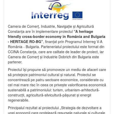
Camera de Comerț, Industrie, Navigație și Agricultură
Constanța are în implementare proiectul
“A heritage
friendly cross-border economy in România and Bulgaria
- HERITAGE RO-BG”
, finanțat prin Programul Interreg V-A
România - Bulgaria. Parteneriatul proiectului este format din
CCINA Constanța, care are calitate de leader de proiect, iar
Camera de Comerț și Industrie Dobrich din Bulgaria este
partener.
Proiectul își propune să promoveze un mediu de afaceri care
să protejeze patrimoniul cultural și natural. Proiectul se
concentrează pe patru sectoare economice, considerate cu
cel mai mare risc în ceea ce privește valorificarea economică
sustenabilă a patrimoniului: turism, urbanism-arhitectură-
construcții, agricultură-silvicultură-pășunat și energii
regenerabile.
Principalul rezultat al proiectului „Strategia de dezvoltare a
unei economii care protejează resursele naturale și culturale