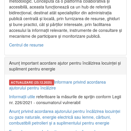
metodologic. Concepută ca o platformă colaborativă și
accesibilă, aceasta funcționează ca un hub de referință
bidirecțional, destinat atât specialiștilor din administrația
publică centrală și locală, prin furnizarea de resurse, ghiduri
și bune practici, cât și părților interesate, prin facilitarea
accesului la informații relevante, instrumente de consultare și
mecanisme de participare și monitorizare publică.
Centrul de resurse
Anunț important acordare ajutor pentru încălzirea locuinței și
supliment pentru energie
Informare privind acordarea
ACTUALIZARE (23.12.2025)
ajutorului pentru încălzire
Informații utile
referitoare la măsurile de sprijin conform Legii
nr. 226/2021 - consumatorul vulnerabil
Anunț privind acordarea ajutorului pentru încălzirea locuinței
cu gaze naturale, energie electrică sau lemne, cărbuni,
combustibili petrolieri și a suplimentului pentru energie