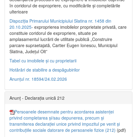
în coridorul de expropriere, cu modificările şi completările
ulterioare
Dispoziția Primarului Municipiului Slatina nr. 1458 din
20.10.2025
- exproprierea imobilelor proprietate privată, care
constituie coridorul de expropriere, situate pe
amplasamentul lucrării de utilitate publică „Construire
parcare supraetajată, Cartier Eugen Ionescu, Municipiul
Slatina, Județul Olt”
Tabel cu imobilele și cu proprietarii
Hotărâri de stabilire a despăgubirilor
Anunțul nr. 18594/24.02.2026
Anunț - Declarația unică 212
Persoanele desemnate pentru acordarea asistenței
privind completarea și/sau depunerea, precum și
transmiterea declarației unice privind impozitul pe venit și
contribuțiile sociale datorare de persoanele fizice (212)
(pdf)