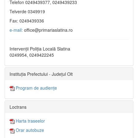
Telefon 0249439377, 0249439233
Telverde 0349919
Fax: 0249439336
e-mail:
office@primariaslatina.ro
Intervenții Poliția Locală Slatina
0249954, 0249422245
Instituția Prefectului - Județul Olt
Program de audiențe
Loctrans
Harta traseelor
Orar autobuze