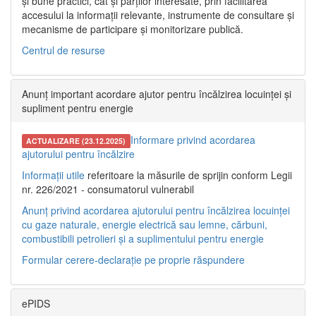
și bune practici, cât și părților interesate, prin facilitarea
accesului la informații relevante, instrumente de consultare și
mecanisme de participare și monitorizare publică.
Centrul de resurse
Anunț important acordare ajutor pentru încălzirea locuinței și
supliment pentru energie
Informare privind acordarea
ACTUALIZARE (23.12.2025)
ajutorului pentru încălzire
Informații utile
referitoare la măsurile de sprijin conform Legii
nr. 226/2021 - consumatorul vulnerabil
Anunț privind acordarea ajutorului pentru încălzirea locuinței
cu gaze naturale, energie electrică sau lemne, cărbuni,
combustibili petrolieri și a suplimentului pentru energie
Formular cerere-declarație pe proprie răspundere
ePIDS