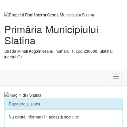
Primăria Municipiului
Slatina
Strada Mihail Kogălniceanu, numărul 1, cod 230080, Slatina,
județul Olt
Activ
sau
dezac
meniu
Rapoarte și studii
Nu există informații în această secțiune