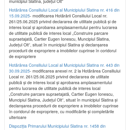
municipiul Slatina, județul Olt”
Hotărârea Consiliului Local al Municipiului Slatina nr. 416 din
15.09.2025
- modificarea Hotărârii Consiliului Local nr.
261/25.06.2025 privind declararea de utilitate publică și de
interes local și aprobarea amplasamentului pentru lucrarea
de utilitate publică de interes local „Construire parcare
supraetajată, Cartier Eugen Ionescu, Muncipiul Slatina,
Județul Olt”, situat în municipiul Slatina și declanșarea
procedurii de expropriere a imobilelor cuprinse în coridorul
de expropriere
Hotărârea Consiliului Local al Municipiului Slatina nr. 443 din
30.09.2025
- modificarea anexei nr. 2 la Hotărârea Consiliului
Local nr. 261/25.06.2025 privind declararea de utilitate
publică şi de interes local şi aprobarea amplasamentului
pentru lucrarea de utilitate publică de interes local
„Construire parcare supraetajată, Cartier Eugen Ionescu,
Muncipiul Slatina, Judeţul Olt”, situat în municipiul Slatina şi
declanşarea procedurii de expropriere a imobilelor cuprinse
în coridorul de expropriere, cu modificările şi completările
ulterioare
Dispoziția Primarului Municipiului Slatina nr. 1458 din