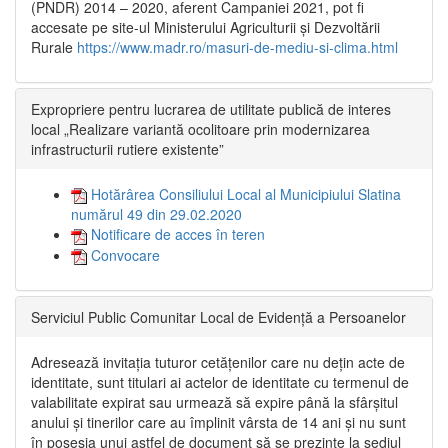
(PNDR) 2014 – 2020, aferent Campaniei 2021, pot fi
accesate pe site-ul Ministerului Agriculturii și Dezvoltării
Rurale
https://www.madr.ro/masuri-de-mediu-si-clima.html
Expropriere pentru lucrarea de utilitate publică de interes
local „Realizare variantă ocolitoare prin modernizarea
infrastructurii rutiere existente”
Hotărârea Consiliului Local al Municipiului Slatina
numărul 49 din 29.02.2020
Notificare de acces în teren
Convocare
Serviciul Public Comunitar Local de Evidență a Persoanelor
Adresează invitația tuturor cetățenilor care nu dețin acte de
identitate, sunt titulari ai actelor de identitate cu termenul de
valabilitate expirat sau urmează să expire până la sfârșitul
anului și tinerilor care au împlinit vârsta de 14 ani și nu sunt
în posesia unui astfel de document să se prezinte la sediul