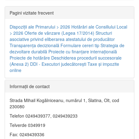
Pagini vizitate frecvent
Dispoziţii ale Primarului > 2026
Hotărâri ale Consiliului Local
> 2026
Oferte de vânzare (Legea 17/2014)
Structuri
asociative privind eliberarea atestatului de producător
Transparenţa decizională
Formulare cereri tip
Strategia de
dezvoltare durabilă
Proiecte cu finanţare internaţională
Proiecte de hotărâre
Deschiderea procedurii succesorale
(Anexa 2)
DDI - Executori judecătorești
Taxe şi impozite
online
Informaţii de contact
Strada Mihail Kogălniceanu, numărul 1, Slatina, Olt, cod
230080
Telefon 0249439377, 0249439233
Telverde 0349919
Fax: 0249439336