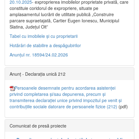
20.10.2025
- exproprierea imobilelor proprietate privată, care
constituie coridorul de expropriere, situate pe
amplasamentul lucrării de utilitate publică „Construire
parcare supraetajată, Cartier Eugen Ionescu, Municipiul
Slatina, Județul Olt”
Tabel cu imobilele și cu proprietarii
Hotărâri de stabilire a despăgubirilor
Anunțul nr. 18594/24.02.2026
Anunț - Declarația unică 212
Persoanele desemnate pentru acordarea asistenței
privind completarea și/sau depunerea, precum și
transmiterea declarației unice privind impozitul pe venit și
contribuțiile sociale datorare de persoanele fizice (212)
(pdf)
Comunicat de presă proiecte