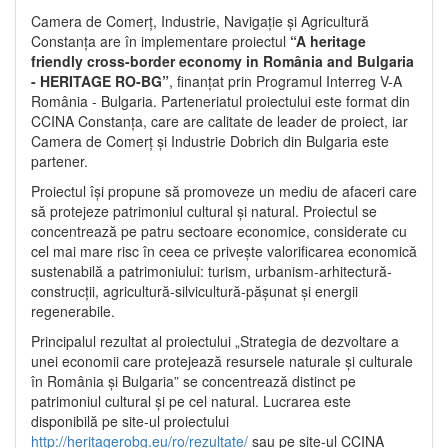
Camera de Comerț, Industrie, Navigație și Agricultură
Constanța are în implementare proiectul
“A heritage
friendly cross-border economy in România and Bulgaria
- HERITAGE RO-BG”
, finanțat prin Programul Interreg V-A
România - Bulgaria. Parteneriatul proiectului este format din
CCINA Constanța, care are calitate de leader de proiect, iar
Camera de Comerț și Industrie Dobrich din Bulgaria este
partener.
Proiectul își propune să promoveze un mediu de afaceri care
să protejeze patrimoniul cultural și natural. Proiectul se
concentrează pe patru sectoare economice, considerate cu
cel mai mare risc în ceea ce privește valorificarea economică
sustenabilă a patrimoniului: turism, urbanism-arhitectură-
construcții, agricultură-silvicultură-pășunat și energii
regenerabile.
Principalul rezultat al proiectului „Strategia de dezvoltare a
unei economii care protejează resursele naturale și culturale
în România și Bulgaria” se concentrează distinct pe
patrimoniul cultural și pe cel natural. Lucrarea este
disponibilă pe site-ul proiectului
http://heritagerobg.eu/ro/rezultate/
sau pe site-ul CCINA