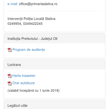
e-mail:
office@primariaslatina.ro
Intervenții Poliția Locală Slatina
0249954, 0249422245
Instituția Prefectului - Județul Olt
Program de audiențe
Loctrans
Harta traseelor
Orar autobuze
(valabil începând cu 1 iunie 2018)
Legături utile