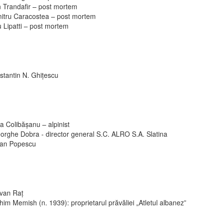
n Trandafir – post mortem
itru Caracostea – post mortem
 Lipatti – post mortem
stantin N. Ghiţescu
a Colibășanu – alpinist
orghe Dobra - director general S.C. ALRO S.A. Slatina
ian Popescu
van Raț
im Memish (n. 1939): proprietarul prăvăliei „Atletul albanez”