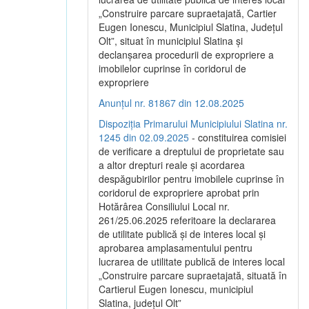
„Construire parcare supraetajată, Cartier
Eugen Ionescu, Municipiul Slatina, Județul
Olt”, situat în municipiul Slatina și
declanșarea procedurii de expropriere a
imobilelor cuprinse în coridorul de
expropriere
Anunțul nr. 81867 din 12.08.2025
Dispoziția Primarului Municipiului Slatina nr.
1245 din 02.09.2025
- constituirea comisiei
de verificare a dreptului de proprietate sau
a altor drepturi reale și acordarea
despăgubirilor pentru imobilele cuprinse în
coridorul de expropriere aprobat prin
Hotărârea Consiliului Local nr.
261/25.06.2025 referitoare la declararea
de utilitate publică și de interes local și
aprobarea amplasamentului pentru
lucrarea de utilitate publică de interes local
„Construire parcare supraetajată, situată în
Cartierul Eugen Ionescu, municipiul
Slatina, județul Olt”