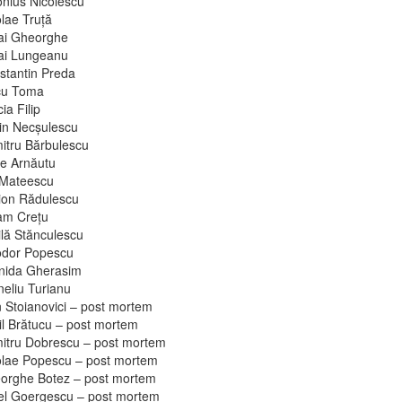
onius Nicolescu
lae Truţă
ai Gheorghe
ai Lungeanu
stantin Preda
cu Toma
cia Filip
in Necşulescu
itru Bărbulescu
re Arnăutu
 Mateescu
ion Rădulescu
am Creţu
ilă Stănculescu
odor Popescu
nida Gherasim
neliu Turianu
n Stoianovici – post mortem
il Brătucu – post mortem
itru Dobrescu – post mortem
olae Popescu – post mortem
orghe Botez – post mortem
el Goergescu – post mortem