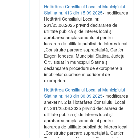
Hotărârea Consiliului Local al Municipiului
Slatina nr. 416 din 15.09.2025
- modificarea
Hotărârii Consiliului Local nr.
261/25.06.2025 privind declararea de
utilitate publică și de interes local și
aprobarea amplasamentului pentru
lucrarea de utilitate publică de interes local
„Construire parcare supraetajată, Cartier
Eugen Ionescu, Muncipiul Slatina, Județul
Olt”, situat în municipiul Slatina și
declanșarea procedurii de expropriere a
imobilelor cuprinse în coridorul de
expropriere
Hotărârea Consiliului Local al Municipiului
Slatina nr. 443 din 30.09.2025
- modificarea
anexei nr. 2 la Hotărârea Consiliului Local
nr. 261/25.06.2025 privind declararea de
utilitate publică şi de interes local şi
aprobarea amplasamentului pentru
lucrarea de utilitate publică de interes local
„Construire parcare supraetajată, Cartier