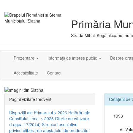
Primăria Muni
Strada Mihail Kogălniceanu, numă
Prezentare
Informații de interes public
Despre ora
Accesibilitate
Contact
Pagini vizitate frecvent
Cetățeni de
Dispoziţii ale Primarului > 2026
Hotărâri ale
1993
Consiliului Local > 2026
Oferte de vânzare
(Legea 17/2014)
Structuri asociative
Val
privind eliberarea atestatului de producător