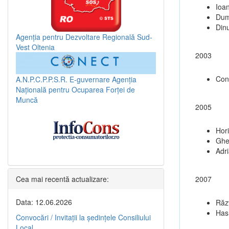
Ioa
Dum
Dinu
Agenția pentru Dezvoltare Regională Sud-
Vest Oltenia
2003
Con
A.N.P.C.P.P.S.R.
E-guvernare
Agenția
Națională pentru Ocuparea Forței de
Muncă
2005
Hori
Ghe
Adr
Cea mai recentă actualizare:
2007
Data: 12.06.2026
Răz
Hash
Convocări / Invitaţii la şedinţele Consiliului
Local