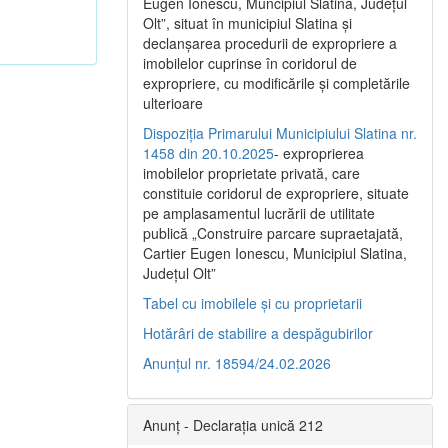
Eugen Ionescu, Muncipiul Slatina, Judeţul
Olt”, situat în municipiul Slatina şi
declanşarea procedurii de expropriere a
imobilelor cuprinse în coridorul de
expropriere, cu modificările şi completările
ulterioare
Dispoziția Primarului Municipiului Slatina nr.
1458 din 20.10.2025
- exproprierea
imobilelor proprietate privată, care
constituie coridorul de expropriere, situate
pe amplasamentul lucrării de utilitate
publică „Construire parcare supraetajată,
Cartier Eugen Ionescu, Municipiul Slatina,
Județul Olt”
Tabel cu imobilele și cu proprietarii
Hotărâri de stabilire a despăgubirilor
Anunțul nr. 18594/24.02.2026
Anunț - Declarația unică 212