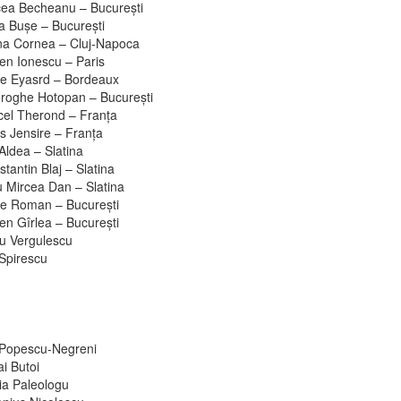
cea Becheanu – Bucureşti
a Buşe – Bucureşti
na Cornea – Cluj-Napoca
en Ionescu – Paris
e Eyasrd – Bordeaux
roghe Hotopan – Bucureşti
cel Therond – Franţa
s Jensire – Franţa
Aldea – Slatina
tantin Blaj – Slatina
u Mircea Dan – Slatina
re Roman – Bucureşti
en Gîrlea – Bucureşti
ru Vergulescu
 Spirescu
 Popescu-Negreni
i Butoi
ia Paleologu