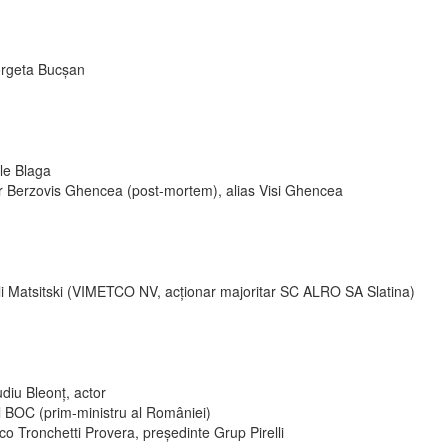
rgeta Bucșan
le Blaga
ir Berzovis Ghencea (post-mortem), alias Visi Ghencea
li Matsitski (VIMETCO NV, acționar majoritar SC ALRO SA Slatina)
diu Bleonț, actor
l BOC (prim-ministru al României)
o Tronchetti Provera, președinte Grup Pirelli