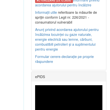
Informare privind
ACTUALIZARE (23.12.2025)
acordarea ajutorului pentru încălzire
Informații utile
referitoare la măsurile de
sprijin conform Legii nr. 226/2021 -
consumatorul vulnerabil
Anunț privind acordarea ajutorului pentru
încălzirea locuinței cu gaze naturale,
energie electrică sau lemne, cărbuni,
combustibili petrolieri și a suplimentului
pentru energie
Formular cerere-declarație pe proprie
răspundere
ePIDS