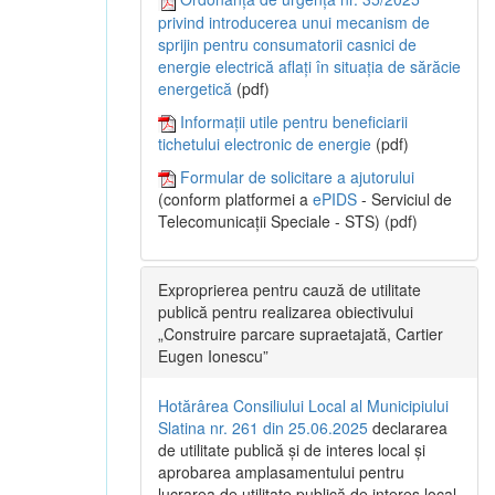
privind introducerea unui mecanism de
sprijin pentru consumatorii casnici de
energie electrică aflați în situația de sărăcie
energetică
(pdf)
Informații utile pentru beneficiarii
tichetului electronic de energie
(pdf)
Formular de solicitare a ajutorului
(conform platformei a
ePIDS
- Serviciul de
Telecomunicații Speciale - STS) (pdf)
Exproprierea pentru cauză de utilitate
publică pentru realizarea obiectivului
„Construire parcare supraetajată, Cartier
Eugen Ionescu”
Hotărârea Consiliului Local al Municipiului
Slatina nr. 261 din 25.06.2025
declararea
de utilitate publică și de interes local și
aprobarea amplasamentului pentru
lucrarea de utilitate publică de interes local