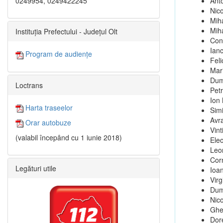
0249954, 0249422245
Ant
Nico
Mih
Mih
Instituția Prefectului - Județul Olt
Con
Ian
Program de audiențe
Feli
Mar
Dum
Loctrans
Pet
Ion
Harta traseelor
Sim
Avr
Orar autobuze
Vint
(valabil începând cu 1 iunie 2018)
Ele
Leo
Cor
Legături utile
Ioa
Virg
Dum
Nic
Ghe
Dor