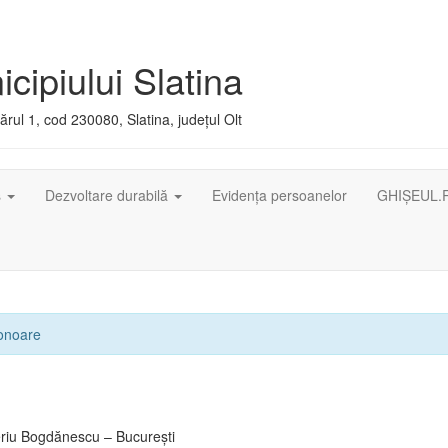
cipiului Slatina
rul 1, cod 230080, Slatina, județul Olt
ș
Dezvoltare durabilă
Evidența persoanelor
GHIȘEUL.
 onoare
eriu Bogdănescu – Bucureşti