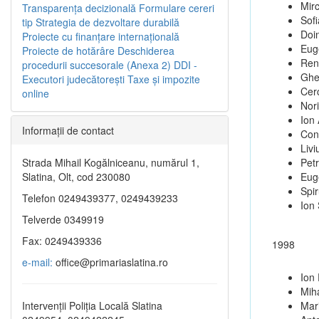
Mir
Transparenţa decizională
Formulare cereri
Sofi
tip
Strategia de dezvoltare durabilă
Doi
Proiecte cu finanţare internaţională
Eug
Proiecte de hotărâre
Deschiderea
Ren
procedurii succesorale (Anexa 2)
DDI -
Ghe
Executori judecătorești
Taxe şi impozite
Cer
online
Nori
Ion 
Informaţii de contact
Cons
Livi
Strada Mihail Kogălniceanu, numărul 1,
Pet
Slatina, Olt, cod 230080
Eug
Spi
Telefon 0249439377, 0249439233
Ion
Telverde 0349919
Fax: 0249439336
1998
e-mail:
office@primariaslatina.ro
Ion
Miha
Intervenții Poliția Locală Slatina
Mar