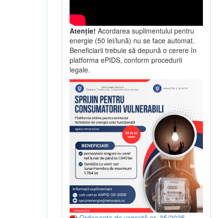
Atenție!
Acordarea suplimentului pentru
energie (50 lei/lună) nu se face automat.
Beneficiarii trebuie să depună o cerere în
platforma ePIDS, conform procedurii
legale.
Ordonanța de urgență nr. 35/2025