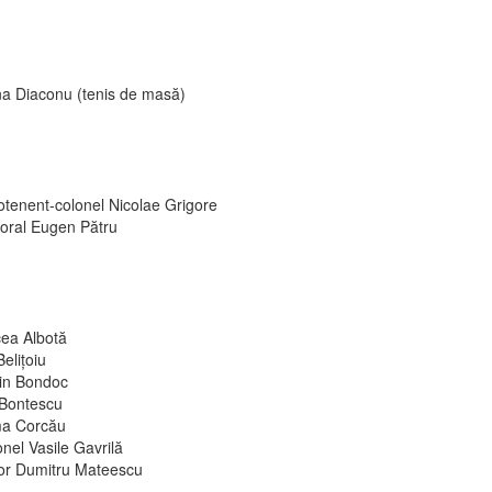
na Diaconu (tenis de masă)
otenent-colonel Nicolae Grigore
oral Eugen Pătru
cea Albotă
 Belițoiu
in Bondoc
 Bontescu
a Corcău
nel Vasile Gavrilă
or Dumitru Mateescu