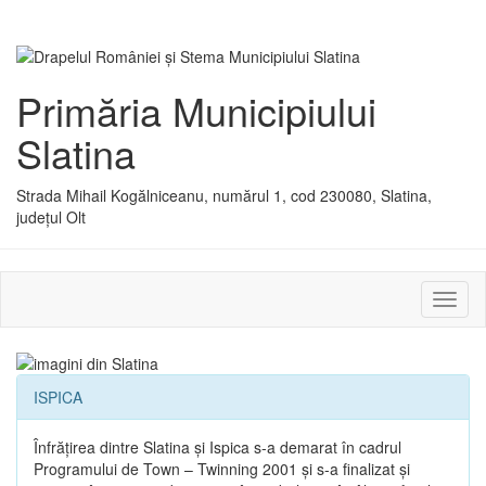
Primăria Municipiului
Slatina
Strada Mihail Kogălniceanu, numărul 1, cod 230080, Slatina,
județul Olt
Activ
sau
dezac
meniu
ISPICA
Înfrăţirea dintre Slatina şi Ispica s-a demarat în cadrul
Programului de Town – Twinning 2001 şi s-a finalizat şi