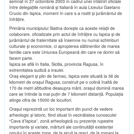
semnat în 27 octombrie 2003 în cadrul unei întâlniri oficiale
între delegaţiile română şi italiană în aula Liceului Gaetano
Crucio din Ispica, moment în care s-a rostit şi jurământul de
înfrăţire.
Primăria municipiului Slatina doreşte ca aceste relaţii de
colaborare, oficializate prin actul de înfrăţire cu Ispica şi de
jurământul de fraternitate să însemne nu numai schimburi
culturale şi economice, ci apropierea slătinenilor de marea
familie care este Uniunea Europeană din care ne dorim să
facem parte.
Ispica se află în Italia, Sicilia, provincia Ragusa, în
extremitatea sudică a insulei.
Oraş elegant şi plin de farmec, Ispica este situată la 36 de
kilometri de oraşul Ragusa; construit pe o colină înaltă de
170 de metri altitudine deasupra mării, oraşul domină marea
care se întinde la mai puţin de 7 kilometri distanţă. Populaţia
atinge cifra de 15000 de locuitori.
Oraşul reprezintă un loc important din punct de vedere
arheologic şi istoric, fiind situat în vecinătatea cunoscutei
“Cava d’Ispica”, zonă arheologică cu prezenţe rupestre
importante şi variate, mărturii ale continuităţii existenţei
omului în aceste zone, de la siculi la greci, de la romani la