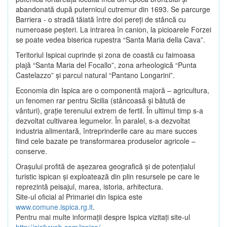
abandonată după puternicul cutremur din 1693. Se parcurge
Barriera - o stradă tăiată între doi pereţi de stâncă cu
numeroase peşteri. La intrarea în canion, la picioarele Forzei
se poate vedea biserica rupestra “Santa Maria della Cava”.
Teritoriul Ispicai cuprinde şi zona de coastă cu faimoasa
plajă “Santa Maria del Focallo”, zona arheologică “Punta
Castelazzo” şi parcul natural “Pantano Longarini”.
Economia din Ispica are o componentă majoră – agricultura,
un fenomen rar pentru Sicilia (stâncoasă şi bătută de
vânturi), graţie terenului extrem de fertil. În ultimul timp s-a
dezvoltat cultivarea legumelor. În paralel, s-a dezvoltat
industria alimentară, întreprinderile care au mare succes
fiind cele bazate pe transformarea produselor agricole –
conserve.
Oraşului profită de aşezarea geografică şi de potenţialul
turistic ispican şi exploatează din plin resursele pe care le
reprezintă peisajul, marea, istoria, arhitectura.
Site-ul oficial al Primariei din Ispica este
www.comune.ispica.rg.it
.
Pentru mai multe informaţii despre Ispica vizitaţi site-ul
http://sicilyweb.com/ispica/