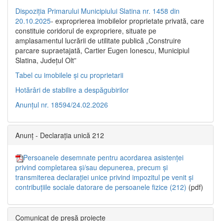
Dispoziția Primarului Municipiului Slatina nr. 1458 din
20.10.2025
- exproprierea imobilelor proprietate privată, care
constituie coridorul de expropriere, situate pe
amplasamentul lucrării de utilitate publică „Construire
parcare supraetajată, Cartier Eugen Ionescu, Municipiul
Slatina, Județul Olt”
Tabel cu imobilele și cu proprietarii
Hotărâri de stabilire a despăgubirilor
Anunțul nr. 18594/24.02.2026
Anunț - Declarația unică 212
Persoanele desemnate pentru acordarea asistenței
privind completarea și/sau depunerea, precum și
transmiterea declarației unice privind impozitul pe venit și
contribuțiile sociale datorare de persoanele fizice (212)
(pdf)
Comunicat de presă proiecte