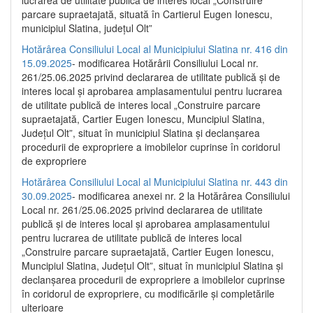
parcare supraetajată, situată în Cartierul Eugen Ionescu,
municipiul Slatina, județul Olt”
Hotărârea Consiliului Local al Municipiului Slatina nr. 416 din
15.09.2025
- modificarea Hotărârii Consiliului Local nr.
261/25.06.2025 privind declararea de utilitate publică și de
interes local și aprobarea amplasamentului pentru lucrarea
de utilitate publică de interes local „Construire parcare
supraetajată, Cartier Eugen Ionescu, Muncipiul Slatina,
Județul Olt”, situat în municipiul Slatina și declanșarea
procedurii de expropriere a imobilelor cuprinse în coridorul
de expropriere
Hotărârea Consiliului Local al Municipiului Slatina nr. 443 din
30.09.2025
- modificarea anexei nr. 2 la Hotărârea Consiliului
Local nr. 261/25.06.2025 privind declararea de utilitate
publică şi de interes local şi aprobarea amplasamentului
pentru lucrarea de utilitate publică de interes local
„Construire parcare supraetajată, Cartier Eugen Ionescu,
Muncipiul Slatina, Judeţul Olt”, situat în municipiul Slatina şi
declanşarea procedurii de expropriere a imobilelor cuprinse
în coridorul de expropriere, cu modificările şi completările
ulterioare