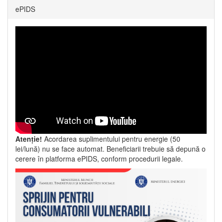
ePIDS
Atenție!
Acordarea suplimentului pentru energie (50
lei/lună) nu se face automat. Beneficiarii trebuie să depună o
cerere în platforma ePIDS, conform procedurii legale.