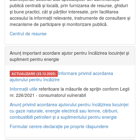
publică centrală și locală, prin furnizarea de resurse, ghiduri
și bune practici, cât și părților interesate, prin facilitarea
accesului la informații relevante, instrumente de consultare și
mecanisme de participare și monitorizare publică.
Centrul de resurse
Anunț important acordare ajutor pentru încălzirea locuinței și
supliment pentru energie
Informare privind acordarea
ACTUALIZARE (23.12.2025)
ajutorului pentru încălzire
Informații utile
referitoare la măsurile de sprijin conform Legii
nr. 226/2021 - consumatorul vulnerabil
Anunț privind acordarea ajutorului pentru încălzirea locuinței
cu gaze naturale, energie electrică sau lemne, cărbuni,
combustibili petrolieri și a suplimentului pentru energie
Formular cerere-declarație pe proprie răspundere