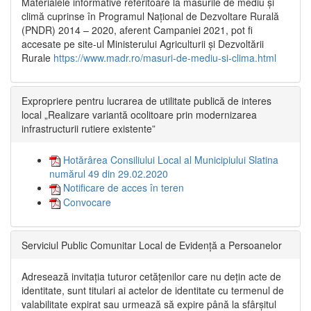
Materialele informative referitoare la măsurile de mediu și
climă cuprinse în Programul Național de Dezvoltare Rurală
(PNDR) 2014 – 2020, aferent Campaniei 2021, pot fi
accesate pe site-ul Ministerului Agriculturii și Dezvoltării
Rurale
https://www.madr.ro/masuri-de-mediu-si-clima.html
Expropriere pentru lucrarea de utilitate publică de interes
local „Realizare variantă ocolitoare prin modernizarea
infrastructurii rutiere existente”
Hotărârea Consiliului Local al Municipiului Slatina
numărul 49 din 29.02.2020
Notificare de acces în teren
Convocare
Serviciul Public Comunitar Local de Evidență a Persoanelor
Adresează invitația tuturor cetățenilor care nu dețin acte de
identitate, sunt titulari ai actelor de identitate cu termenul de
valabilitate expirat sau urmează să expire până la sfârșitul