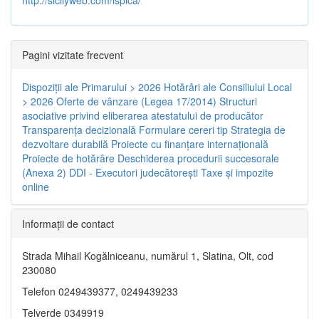
Pagini vizitate frecvent
Dispoziţii ale Primarului > 2026
Hotărâri ale Consiliului Local
> 2026
Oferte de vânzare (Legea 17/2014)
Structuri
asociative privind eliberarea atestatului de producător
Transparenţa decizională
Formulare cereri tip
Strategia de
dezvoltare durabilă
Proiecte cu finanţare internaţională
Proiecte de hotărâre
Deschiderea procedurii succesorale
(Anexa 2)
DDI - Executori judecătorești
Taxe şi impozite
online
Informaţii de contact
Strada Mihail Kogălniceanu, numărul 1, Slatina, Olt, cod
230080
Telefon 0249439377, 0249439233
Telverde 0349919