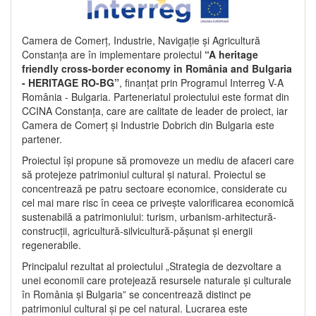
Camera de Comerț, Industrie, Navigație și Agricultură
Constanța are în implementare proiectul
“A heritage
friendly cross-border economy in România and Bulgaria
- HERITAGE RO-BG”
, finanțat prin Programul Interreg V-A
România - Bulgaria. Parteneriatul proiectului este format din
CCINA Constanța, care are calitate de leader de proiect, iar
Camera de Comerț și Industrie Dobrich din Bulgaria este
partener.
Proiectul își propune să promoveze un mediu de afaceri care
să protejeze patrimoniul cultural și natural. Proiectul se
concentrează pe patru sectoare economice, considerate cu
cel mai mare risc în ceea ce privește valorificarea economică
sustenabilă a patrimoniului: turism, urbanism-arhitectură-
construcții, agricultură-silvicultură-pășunat și energii
regenerabile.
Principalul rezultat al proiectului „Strategia de dezvoltare a
unei economii care protejează resursele naturale și culturale
în România și Bulgaria” se concentrează distinct pe
patrimoniul cultural și pe cel natural. Lucrarea este