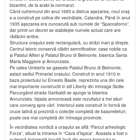
bizantini, de la arabi la normanzi.
Când cutremurul din anul 1693 a distrus aşezarea, noul oraş
s-a construit pe colina din vecinătate, Calandra. Până în anul
1935 aşezarea era cunoscută sub numele de “Spaccaforno”,
dar printr-un decret se stabileşte numele actual care are
rădăcini antice.
Structura oraşului este rectangulară, cu străzi mari şi drepte.
Centrul istoric conservă clădiri semnificative: case nobile ca
şi Palatul Alfieri şi Palatul Bruno di Belmonte, biserica Santa
Maria Maggiore şi Annunziata.
Pe calea Umberto se gaseste Palatul Bruno di Belmonte,
astazi sediul Primariei orasului. Construit in anul 1910 in
baza proiectului lui Ernesto Basile, reprezinta una din cele
mai importante constructii in stil Liberty din intreaga Sicilie.
Parcurgând strada Garibaldi se ajunge la biserica
Annunziata: faţada armonioasă este rezultatul a trei siluri
care converg spre vârf. Interiorul este construit în formă de
cruce latină şi prezintă o colecţie completă de basoreliefuri,
poate cea mai completă din întreaga provincie.
În vecinătatea nordică a oraşului se află “Parcul arheologic
Forza”, situat la intrarea în “Cava d’Ispica”. Aceasta a fost o
putenică fortareaţă locuită încă din epoca bronzului şi