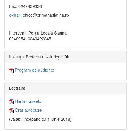
Fax: 0249439336
e-mail:
office@primariaslatina.ro
Intervenții Poliția Locală Slatina
0249954, 0249422245
Instituția Prefectului - Județul Olt
Program de audiențe
Loctrans
Harta traseelor
Orar autobuze
(valabil începând cu 1 iunie 2018)