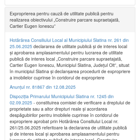
Exproprierea pentru cauză de utilitate publică pentru
realizarea obiectivului „Construire parcare supraetajată,
Cartier Eugen Ionescu”
Hotărârea Consiliului Local al Municipiului Slatina nr. 261 din
25.06.2025
declararea de utilitate publică și de interes local
și aprobarea amplasamentului pentru lucrarea de utilitate
publică de interes local „Construire parcare supraetajată,
Cartier Eugen Ionescu, Municipiul Slatina, Județul Olt”, situat
în municipiul Slatina și declanșarea procedurii de expropriere
a imobilelor cuprinse în coridorul de expropriere
Anunțul nr. 81867 din 12.08.2025
Dispoziția Primarului Municipiului Slatina nr. 1245 din
02.09.2025
- constituirea comisiei de verificare a dreptului de
proprietate sau a altor drepturi reale și acordarea
despăgubirilor pentru imobilele cuprinse în coridorul de
expropriere aprobat prin Hotărârea Consiliului Local nr.
261/25.06.2025 referitoare la declararea de utilitate publică
și de interes local și aprobarea amplasamentului pentru
lucrarea de utilitate publică de interes local „Construire