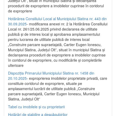
Județul Olt”, situat în municipiul Slatina și declanșarea
procedurii de expropriere a imobilelor cuprinse în coridorul
de expropriere
Hotărârea Consiliului Local al Municipiului Slatina nr. 443 din
30.09.2025
- modificarea anexei nr. 2 la Hotărârea Consiliului
Local nr. 261/25.06.2025 privind declararea de utilitate
publică şi de interes local şi aprobarea amplasamentului
pentru lucrarea de utilitate publică de interes local
„Construire parcare supraetajată, Cartier Eugen Ionescu,
Muncipiul Slatina, Judeţul Olt”, situat în municipiul Slatina şi
declanşarea procedurii de expropriere a imobilelor cuprinse
în coridorul de expropriere, cu modificările şi completările
ulterioare
Dispoziția Primarului Municipiului Slatina nr. 1458 din
20.10.2025
- exproprierea imobilelor proprietate privată, care
constituie coridorul de expropriere, situate pe
amplasamentul lucrării de utilitate publică „Construire
parcare supraetajată, Cartier Eugen Ionescu, Municipiul
Slatina, Județul Olt”
Tabel cu imobilele și cu proprietarii
Hotărâri de stabilire a despăgubirilor