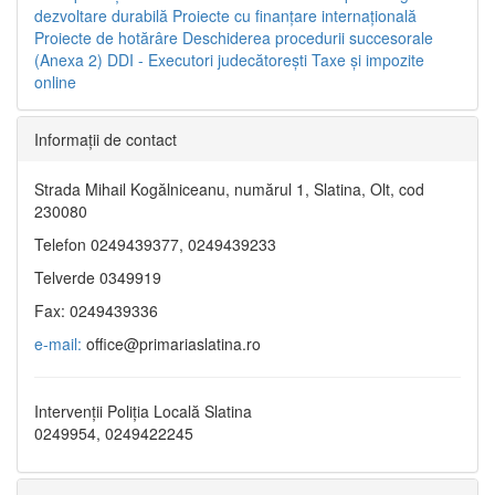
dezvoltare durabilă
Proiecte cu finanţare internaţională
Proiecte de hotărâre
Deschiderea procedurii succesorale
(Anexa 2)
DDI - Executori judecătorești
Taxe şi impozite
online
Informaţii de contact
Strada Mihail Kogălniceanu, numărul 1, Slatina, Olt, cod
230080
Telefon 0249439377, 0249439233
Telverde 0349919
Fax: 0249439336
e-mail:
office@primariaslatina.ro
Intervenții Poliția Locală Slatina
0249954, 0249422245