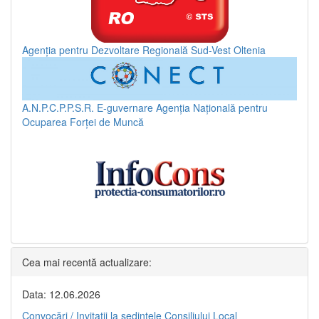
Agenția pentru Dezvoltare Regională Sud-Vest Oltenia
A.N.P.C.P.P.S.R.
E-guvernare
Agenția Națională pentru
Ocuparea Forței de Muncă
Cea mai recentă actualizare:
Data: 12.06.2026
Convocări / Invitaţii la şedinţele Consiliului Local