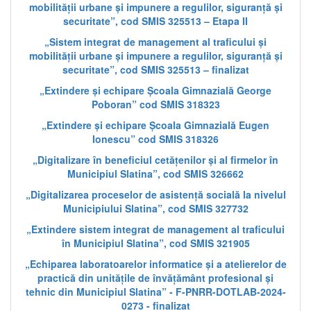
mobilității urbane și impunere a regulilor, siguranță și
securitate”, cod SMIS 325513 – Etapa II
„Sistem integrat de management al traficului și
mobilității urbane și impunere a regulilor, siguranță și
securitate”, cod SMIS 325513 – finalizat
„Extindere și echipare Școala Gimnazială George
Poboran” cod SMIS 318323
„Extindere și echipare Școala Gimnazială Eugen
Ionescu” cod SMIS 318326
„Digitalizare în beneficiul cetățenilor și al firmelor în
Municipiul Slatina”, cod SMIS 326662
„Digitalizarea proceselor de asistență socială la nivelul
Municipiului Slatina”, cod SMIS 327732
„Extindere sistem integrat de management al traficului
în Municipiul Slatina”, cod SMIS 321905
„Echiparea laboratoarelor informatice și a atelierelor de
practică din unitățile de învățământ profesional și
tehnic din Municipiul Slatina” - F-PNRR-DOTLAB-2024-
0273 - finalizat