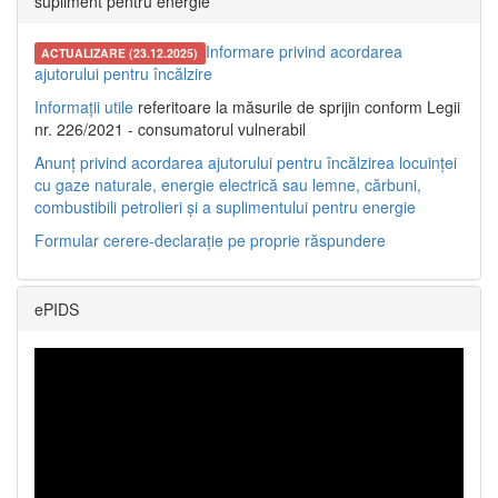
supliment pentru energie
Informare privind acordarea
ACTUALIZARE (23.12.2025)
ajutorului pentru încălzire
Informații utile
referitoare la măsurile de sprijin conform Legii
nr. 226/2021 - consumatorul vulnerabil
Anunț privind acordarea ajutorului pentru încălzirea locuinței
cu gaze naturale, energie electrică sau lemne, cărbuni,
combustibili petrolieri și a suplimentului pentru energie
Formular cerere-declarație pe proprie răspundere
ePIDS