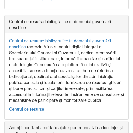
Centrul de resurse bibliografice în domeniul guvernării
deschise
Centrul de resurse bibliografice în domeniul guvernării
deschise
reprezintă instrumentul digital integrat al
Secretariatului General al Guvernului, dedicat promovării
transparenței instituționale, informării proactive și sprijinului
metodologic. Concepută ca o platformă colaborativă și
accesibilă, aceasta funcționează ca un hub de referință
bidirecțional, destinat atât specialiștilor din administrația
publică centrală și locală, prin furnizarea de resurse, ghiduri
și bune practici, cât și părților interesate, prin facilitarea
accesului la informații relevante, instrumente de consultare și
mecanisme de participare și monitorizare publică.
Centrul de resurse
Anunț important acordare ajutor pentru încălzirea locuinței și