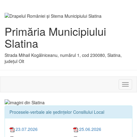
Primăria Municipiului
Slatina
Strada Mihail Kogălniceanu, numărul 1, cod 230080, Slatina,
județul Olt
Activ
sau
dezac
meniu
Procesele-verbale ale ședințelor Consiliului Local
23.07.2026
25.06.2026