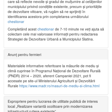
care să reflecte nevoile și gradul de mulțumire al cetățenilor
municipiului privind condițiile existente, precum și prioritățile
de dezvoltare viitoare, vă rugăm să ne sprijiniți în
identificarea acestora prin completarea următorului
chestionar
Completând acest
chestionar
de 7-10 minute ne veți ajuta să
colectam cele mai valoroase informații pentru redactarea
Strategiei de Dezvoltare Urbană a Municipiului Slatina.
Anunț pentru fermieri
Materialele informative referitoare la măsurile de mediu și
climă cuprinse în Programul Național de Dezvoltare Rurală
(PNDR) 2014 – 2020, aferent Campaniei 2021, pot fi
accesate pe site-ul Ministerului Agriculturii și Dezvoltării
Rurale
https://www.madr.ro/masuri-de-mediu-si-clima.html
Expropriere pentru lucrarea de utilitate publică de interes
local „Realizare variantă ocolitoare prin modernizarea
infrastructurii rutiere existente”