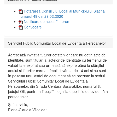
Hotărârea Consiliului Local al Municipiului Slatina
numărul 49 din 29.02.2020
Notificare de acces în teren
Convocare
Serviciul Public Comunitar Local de Evidență a Persoanelor
Adresează invitația tuturor cetățenilor care nu dețin acte de
identitate, sunt titulari ai actelor de identitate cu termenul de
valabilitate expirat sau urmează să expire până la sfârșitul
anului și tinerilor care au împlinit vârsta de 14 ani și nu sunt
în posesia unui astfel de document să se prezinte la sediul
Serviciului Public Comunitar Local de Evidență a
Persoanelor, din Strada Centura Basarabilor, numărul 8,
județul Olt, pentru a fi puși în legalitate pe linie de evidență a
persoanelor.
Șef serviciu,
Elena-Claudia Vîlceleanu