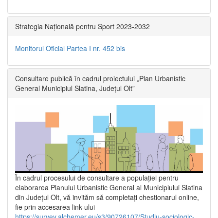
Strategia Națională pentru Sport 2023-2032
Monitorul Oficial Partea I nr. 452 bis
Consultare publică în cadrul proiectului „Plan Urbanistic
General Municipiul Slatina, Județul Olt”
În cadrul procesului de consultare a populaţiei pentru
elaborarea Planului Urbanistic General al Municipiului Slatina
din Județul Olt, vă invităm să completați chestionarul online,
fie prin accesarea link-ului
https://survey.alchemer.eu/s3/90726107/Studiu-sociologic-