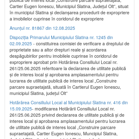
publică de interes local „Construire parcare supraetajată,
Cartier Eugen Ionescu, Municipiul Slatina, Județul Olt”, situat
în municipiul Slatina și declanșarea procedurii de expropriere
a imobilelor cuprinse în coridorul de expropriere
Anunțul nr. 81867 din 12.08.2025
Dispoziția Primarului Municipiului Slatina nr. 1245 din
02.09.2025
- constituirea comisiei de verificare a dreptului de
proprietate sau a altor drepturi reale și acordarea
despăgubirilor pentru imobilele cuprinse în coridorul de
expropriere aprobat prin Hotărârea Consiliului Local nr.
261/25.06.2025 referitoare la declararea de utilitate publică
și de interes local și aprobarea amplasamentului pentru
lucrarea de utilitate publică de interes local „Construire
parcare supraetajată, situată în Cartierul Eugen Ionescu,
municipiul Slatina, județul Olt”
Hotărârea Consiliului Local al Municipiului Slatina nr. 416 din
15.09.2025
- modificarea Hotărârii Consiliului Local nr.
261/25.06.2025 privind declararea de utilitate publică și de
interes local și aprobarea amplasamentului pentru lucrarea
de utilitate publică de interes local „Construire parcare
supraetajată, Cartier Eugen Ionescu, Muncipiul Slatina,