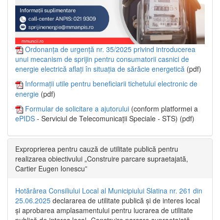
Ordonanța de urgență nr. 35/2025 privind introducerea
unui mecanism de sprijin pentru consumatorii casnici de
energie electrică aflați în situația de sărăcie energetică
(pdf)
Informații utile pentru beneficiarii tichetului electronic de
energie
(pdf)
Formular de solicitare a ajutorului
(conform platformei a
ePIDS
- Serviciul de Telecomunicații Speciale - STS) (pdf)
Exproprierea pentru cauză de utilitate publică pentru
realizarea obiectivului „Construire parcare supraetajată,
Cartier Eugen Ionescu”
Hotărârea Consiliului Local al Municipiului Slatina nr. 261 din
25.06.2025
declararea de utilitate publică și de interes local
și aprobarea amplasamentului pentru lucrarea de utilitate