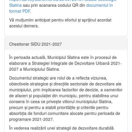
Slatina
sau prin scanarea codului QR din
documentul în
format PDF
.
Vă mulţumim anticipat pentru efortul şi sprijinul acordat
acestui demers.
Chestionar SIDU 2021-2027
În perioada actuală, Municipiul Slatina este în procesul de
elaborare a Strategiei Integrate de Dezvoltare Urbană 2021‐
2027 a Municipiului Slatina.
Documentul strategic are rolul de a reflecta viziunea,
obiectivele strategice și direcțiile sectoriale de dezvoltare ale
municipiului, prin implicarea factorilor de decizie, a oamenilor
de afaceri și populației din municipiu, pentru stabilirea unui
consens în ceea ce privește viitorul municipiului Slatina,
precum și pentru a stabili prioritățile și criteriile pentru
absorbția de fonduri comunitare alocate pentru perioada de
programare 2021-2027.
În vederea realizării unei strategii de dezvoltare durabilă