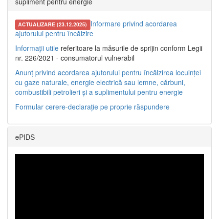
supliment pentru energie
Informare privind acordarea
ACTUALIZARE (23.12.2025)
ajutorului pentru încălzire
Informații utile
referitoare la măsurile de sprijin conform Legii
nr. 226/2021 - consumatorul vulnerabil
Anunț privind acordarea ajutorului pentru încălzirea locuinței
cu gaze naturale, energie electrică sau lemne, cărbuni,
combustibili petrolieri și a suplimentului pentru energie
Formular cerere-declarație pe proprie răspundere
ePIDS