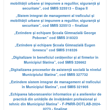
mobilității urbane și impunere a regulilor, siguranță și
securitate”, cod SMIS 325513 – Etapa II
„Sistem integrat de management al traficului și
mobilității urbane și impunere a regulilor, siguranță și
securitate”, cod SMIS 325513 – finalizat
„Extindere și echipare Școala Gimnazială George
Poboran” cod SMIS 318323
„Extindere și echipare Școala Gimnazială Eugen
Ionescu” cod SMIS 318326
„Digitalizare în beneficiul cetățenilor și al firmelor în
Municipiul Slatina”, cod SMIS 326662
„Digitalizarea proceselor de asistență socială la nivelul
Municipiului Slatina”, cod SMIS 327732
„Extindere sistem integrat de management al traficului
în Municipiul Slatina”, cod SMIS 321905
„Echiparea laboratoarelor informatice și a atelierelor de
practică din unitățile de învățământ profesional și
tehnic din Municipiul Slatina” - F-PNRR-DOTLAB-2024-
0273 - finalizat