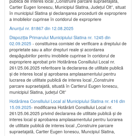
publică de interes local „Construire parcare supraetajată,
Cartier Eugen Ionescu, Municipiul Slatina, Județul Olt”, situat
în municipiul Slatina și declanșarea procedurii de expropriere
a imobilelor cuprinse în coridorul de expropriere
Anunțul nr. 81867 din 12.08.2025
Dispoziția Primarului Municipiului Slatina nr. 1245 din
02.09.2025
- constituirea comisiei de verificare a dreptului de
proprietate sau a altor drepturi reale și acordarea
despăgubirilor pentru imobilele cuprinse în coridorul de
expropriere aprobat prin Hotărârea Consiliului Local nr.
261/25.06.2025 referitoare la declararea de utilitate publică
și de interes local și aprobarea amplasamentului pentru
lucrarea de utilitate publică de interes local „Construire
parcare supraetajată, situată în Cartierul Eugen Ionescu,
municipiul Slatina, județul Olt”
Hotărârea Consiliului Local al Municipiului Slatina nr. 416 din
15.09.2025
- modificarea Hotărârii Consiliului Local nr.
261/25.06.2025 privind declararea de utilitate publică și de
interes local și aprobarea amplasamentului pentru lucrarea
de utilitate publică de interes local „Construire parcare
supraetajată, Cartier Eugen Ionescu, Muncipiul Slatina,