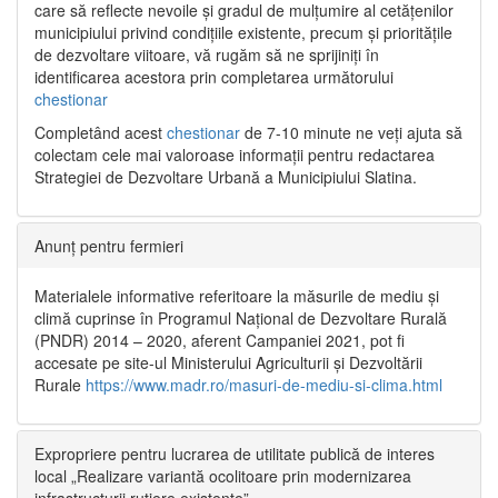
care să reflecte nevoile și gradul de mulțumire al cetățenilor
municipiului privind condițiile existente, precum și prioritățile
de dezvoltare viitoare, vă rugăm să ne sprijiniți în
identificarea acestora prin completarea următorului
chestionar
Completând acest
chestionar
de 7-10 minute ne veți ajuta să
colectam cele mai valoroase informații pentru redactarea
Strategiei de Dezvoltare Urbană a Municipiului Slatina.
Anunț pentru fermieri
Materialele informative referitoare la măsurile de mediu și
climă cuprinse în Programul Național de Dezvoltare Rurală
(PNDR) 2014 – 2020, aferent Campaniei 2021, pot fi
accesate pe site-ul Ministerului Agriculturii și Dezvoltării
Rurale
https://www.madr.ro/masuri-de-mediu-si-clima.html
Expropriere pentru lucrarea de utilitate publică de interes
local „Realizare variantă ocolitoare prin modernizarea
infrastructurii rutiere existente”