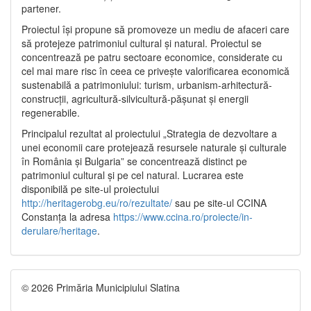
partener.
Proiectul își propune să promoveze un mediu de afaceri care
să protejeze patrimoniul cultural și natural. Proiectul se
concentrează pe patru sectoare economice, considerate cu
cel mai mare risc în ceea ce privește valorificarea economică
sustenabilă a patrimoniului: turism, urbanism-arhitectură-
construcții, agricultură-silvicultură-pășunat și energii
regenerabile.
Principalul rezultat al proiectului „Strategia de dezvoltare a
unei economii care protejează resursele naturale și culturale
în România și Bulgaria” se concentrează distinct pe
patrimoniul cultural și pe cel natural. Lucrarea este
disponibilă pe site-ul proiectului
http://heritagerobg.eu/ro/rezultate/
sau pe site-ul CCINA
Constanța la adresa
https://www.ccina.ro/proiecte/in-
derulare/heritage
.
© 2026 Primăria Municipiului Slatina