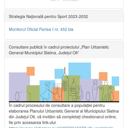
Strategia Națională pentru Sport 2023-2032
Monitorul Oficial Partea I nr. 452 bis
Consultare publică în cadrul proiectului „Plan Urbanistic
General Municipiul Slatina, Județul Olt”
În cadrul procesului de consultare a populaţiei pentru
elaborarea Planului Urbanistic General al Municipiului Slatina
din Județul Olt, vă invităm să completați chestionarul online,
fie prin accesarea link-ului
https://survey.alchemer.eu/s3/90726107/Studiu-sociologic-