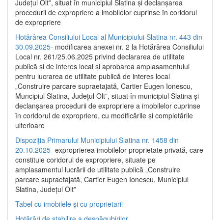
Județul Olt”, situat în municipiul Slatina și declanșarea
procedurii de expropriere a imobilelor cuprinse în coridorul
de expropriere
Hotărârea Consiliului Local al Municipiului Slatina nr. 443 din
30.09.2025
- modificarea anexei nr. 2 la Hotărârea Consiliului
Local nr. 261/25.06.2025 privind declararea de utilitate
publică şi de interes local şi aprobarea amplasamentului
pentru lucrarea de utilitate publică de interes local
„Construire parcare supraetajată, Cartier Eugen Ionescu,
Muncipiul Slatina, Judeţul Olt”, situat în municipiul Slatina şi
declanşarea procedurii de expropriere a imobilelor cuprinse
în coridorul de expropriere, cu modificările şi completările
ulterioare
Dispoziția Primarului Municipiului Slatina nr. 1458 din
20.10.2025
- exproprierea imobilelor proprietate privată, care
constituie coridorul de expropriere, situate pe
amplasamentul lucrării de utilitate publică „Construire
parcare supraetajată, Cartier Eugen Ionescu, Municipiul
Slatina, Județul Olt”
Tabel cu imobilele și cu proprietarii
Hotărâri de stabilire a despăgubirilor