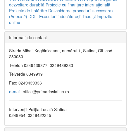
dezvoltare durabilă
Proiecte cu finanţare internaţională
Proiecte de hotărâre
Deschiderea procedurii succesorale
(Anexa 2)
DDI - Executori judecătorești
Taxe şi impozite
online
Informaţii de contact
Strada Mihail Kogălniceanu, numărul 1, Slatina, Olt, cod
230080
Telefon 0249439377, 0249439233
Telverde 0349919
Fax: 0249439336
e-mail:
office@primariaslatina.ro
Intervenții Poliția Locală Slatina
0249954, 0249422245