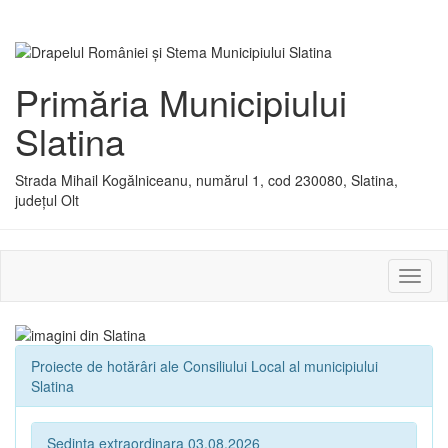
Primăria Municipiului
Slatina
Strada Mihail Kogălniceanu, numărul 1, cod 230080, Slatina,
județul Olt
Activ
sau
dezac
meniu
Proiecte de hotărâri ale Consiliului Local al municipiului
Slatina
Sedinta extraordinara 03.08.2026