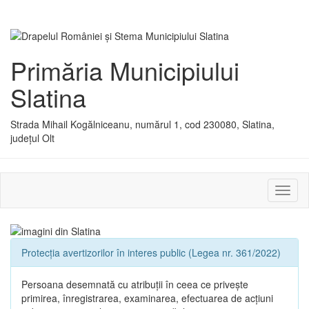
Primăria Municipiului
Slatina
Strada Mihail Kogălniceanu, numărul 1, cod 230080, Slatina,
județul Olt
Activ
sau
dezac
meniu
Protecția avertizorilor în interes public (Legea nr. 361/2022)
Persoana desemnată cu atribuții în ceea ce privește
primirea, înregistrarea, examinarea, efectuarea de acțiuni