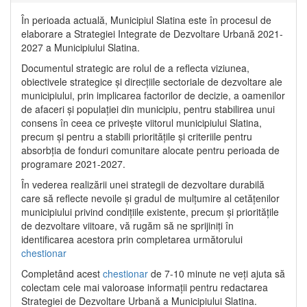
În perioada actuală, Municipiul Slatina este în procesul de
elaborare a Strategiei Integrate de Dezvoltare Urbană 2021‐
2027 a Municipiului Slatina.
Documentul strategic are rolul de a reflecta viziunea,
obiectivele strategice și direcțiile sectoriale de dezvoltare ale
municipiului, prin implicarea factorilor de decizie, a oamenilor
de afaceri și populației din municipiu, pentru stabilirea unui
consens în ceea ce privește viitorul municipiului Slatina,
precum și pentru a stabili prioritățile și criteriile pentru
absorbția de fonduri comunitare alocate pentru perioada de
programare 2021-2027.
În vederea realizării unei strategii de dezvoltare durabilă
care să reflecte nevoile și gradul de mulțumire al cetățenilor
municipiului privind condițiile existente, precum și prioritățile
de dezvoltare viitoare, vă rugăm să ne sprijiniți în
identificarea acestora prin completarea următorului
chestionar
Completând acest
chestionar
de 7-10 minute ne veți ajuta să
colectam cele mai valoroase informații pentru redactarea
Strategiei de Dezvoltare Urbană a Municipiului Slatina.