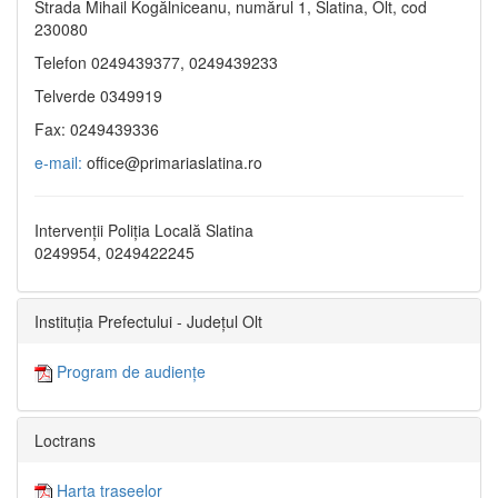
Strada Mihail Kogălniceanu, numărul 1, Slatina, Olt, cod
230080
Telefon 0249439377, 0249439233
Telverde 0349919
Fax: 0249439336
e-mail:
office@primariaslatina.ro
Intervenții Poliția Locală Slatina
0249954, 0249422245
Instituția Prefectului - Județul Olt
Program de audiențe
Loctrans
Harta traseelor