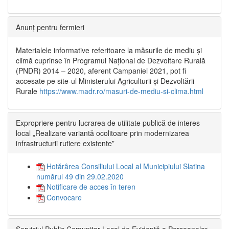
Anunț pentru fermieri
Materialele informative referitoare la măsurile de mediu și
climă cuprinse în Programul Național de Dezvoltare Rurală
(PNDR) 2014 – 2020, aferent Campaniei 2021, pot fi
accesate pe site-ul Ministerului Agriculturii și Dezvoltării
Rurale
https://www.madr.ro/masuri-de-mediu-si-clima.html
Expropriere pentru lucrarea de utilitate publică de interes
local „Realizare variantă ocolitoare prin modernizarea
infrastructurii rutiere existente”
Hotărârea Consiliului Local al Municipiului Slatina
numărul 49 din 29.02.2020
Notificare de acces în teren
Convocare
Serviciul Public Comunitar Local de Evidență a Persoanelor