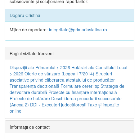
subsecvente și soluționarea raportărilor:
Dogaru Cristina
Mijloc de raportare:
integritate@primariaslatina.ro
Pagini vizitate frecvent
Dispoziţii ale Primarului > 2026
Hotărâri ale Consiliului Local
> 2026
Oferte de vânzare (Legea 17/2014)
Structuri
asociative privind eliberarea atestatului de producător
Transparenţa decizională
Formulare cereri tip
Strategia de
dezvoltare durabilă
Proiecte cu finanţare internaţională
Proiecte de hotărâre
Deschiderea procedurii succesorale
(Anexa 2)
DDI - Executori judecătorești
Taxe şi impozite
online
Informaţii de contact