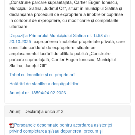
„Construire parcare supraetajată, Cartier Eugen Ionescu,
Muncipiul Slatina, Judeţul Olt”, situat în municipiul Slatina şi
declanşarea procedurii de expropriere a imobilelor cuprinse
în coridorul de expropriere, cu modificările şi completările
ulterioare
Dispoziția Primarului Municipiului Slatina nr. 1458 din
20.10.2025
- exproprierea imobilelor proprietate privată, care
constituie coridorul de expropriere, situate pe
amplasamentul lucrării de utilitate publică „Construire
parcare supraetajată, Cartier Eugen Ionescu, Municipiul
Slatina, Județul Olt”
Tabel cu imobilele și cu proprietarii
Hotărâri de stabilire a despăgubirilor
Anunțul nr. 18594/24.02.2026
Anunț - Declarația unică 212
Persoanele desemnate pentru acordarea asistenței
privind completarea și/sau depunerea, precum și