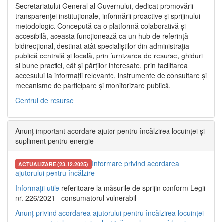
Secretariatului General al Guvernului, dedicat promovării
transparenței instituționale, informării proactive și sprijinului
metodologic. Concepută ca o platformă colaborativă și
accesibilă, aceasta funcționează ca un hub de referință
bidirecțional, destinat atât specialiștilor din administrația
publică centrală și locală, prin furnizarea de resurse, ghiduri
și bune practici, cât și părților interesate, prin facilitarea
accesului la informații relevante, instrumente de consultare și
mecanisme de participare și monitorizare publică.
Centrul de resurse
Anunț important acordare ajutor pentru încălzirea locuinței și
supliment pentru energie
Informare privind acordarea
ACTUALIZARE (23.12.2025)
ajutorului pentru încălzire
Informații utile
referitoare la măsurile de sprijin conform Legii
nr. 226/2021 - consumatorul vulnerabil
Anunț privind acordarea ajutorului pentru încălzirea locuinței