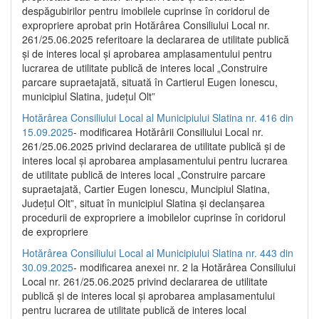
despăgubirilor pentru imobilele cuprinse în coridorul de
expropriere aprobat prin Hotărârea Consiliului Local nr.
261/25.06.2025 referitoare la declararea de utilitate publică
și de interes local și aprobarea amplasamentului pentru
lucrarea de utilitate publică de interes local „Construire
parcare supraetajată, situată în Cartierul Eugen Ionescu,
municipiul Slatina, județul Olt”
Hotărârea Consiliului Local al Municipiului Slatina nr. 416 din
15.09.2025
- modificarea Hotărârii Consiliului Local nr.
261/25.06.2025 privind declararea de utilitate publică și de
interes local și aprobarea amplasamentului pentru lucrarea
de utilitate publică de interes local „Construire parcare
supraetajată, Cartier Eugen Ionescu, Muncipiul Slatina,
Județul Olt”, situat în municipiul Slatina și declanșarea
procedurii de expropriere a imobilelor cuprinse în coridorul
de expropriere
Hotărârea Consiliului Local al Municipiului Slatina nr. 443 din
30.09.2025
- modificarea anexei nr. 2 la Hotărârea Consiliului
Local nr. 261/25.06.2025 privind declararea de utilitate
publică şi de interes local şi aprobarea amplasamentului
pentru lucrarea de utilitate publică de interes local