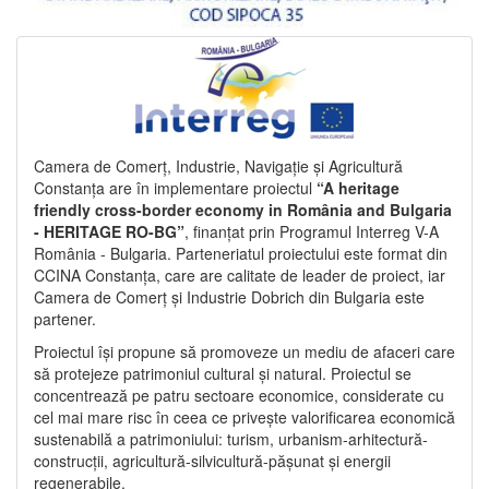
Camera de Comerț, Industrie, Navigație și Agricultură
Constanța are în implementare proiectul
“A heritage
friendly cross-border economy in România and Bulgaria
- HERITAGE RO-BG”
, finanțat prin Programul Interreg V-A
România - Bulgaria. Parteneriatul proiectului este format din
CCINA Constanța, care are calitate de leader de proiect, iar
Camera de Comerț și Industrie Dobrich din Bulgaria este
partener.
Proiectul își propune să promoveze un mediu de afaceri care
să protejeze patrimoniul cultural și natural. Proiectul se
concentrează pe patru sectoare economice, considerate cu
cel mai mare risc în ceea ce privește valorificarea economică
sustenabilă a patrimoniului: turism, urbanism-arhitectură-
construcții, agricultură-silvicultură-pășunat și energii
regenerabile.