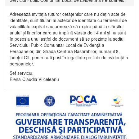
Adresează invitația tuturor cetățenilor care nu dețin acte de
identitate, sunt titulari ai actelor de identitate cu termenul de
valabilitate expirat sau urmează să expire până la sfârșitul
anului și tinerilor care au împlinit vârsta de 14 ani și nu sunt
în posesia unui astfel de document să se prezinte la sediul
Serviciului Public Comunitar Local de Evidență a
Persoanelor, din Strada Centura Basarabilor, numărul 8,
județul Olt, pentru a fi puși în legalitate pe linie de evidență a
persoanelor.
Șef serviciu,
Elena-Claudia Vîlceleanu