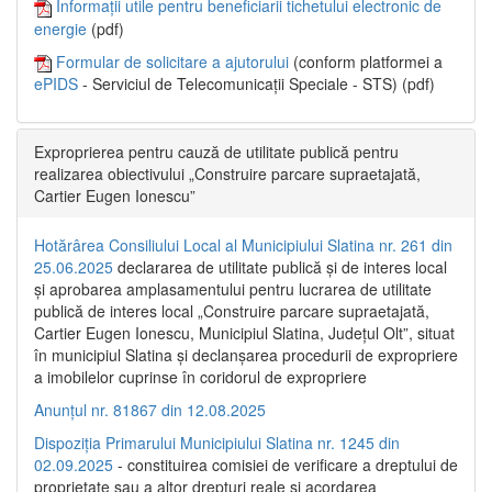
Informații utile pentru beneficiarii tichetului electronic de
energie
(pdf)
Formular de solicitare a ajutorului
(conform platformei a
ePIDS
- Serviciul de Telecomunicații Speciale - STS) (pdf)
Exproprierea pentru cauză de utilitate publică pentru
realizarea obiectivului „Construire parcare supraetajată,
Cartier Eugen Ionescu”
Hotărârea Consiliului Local al Municipiului Slatina nr. 261 din
25.06.2025
declararea de utilitate publică și de interes local
și aprobarea amplasamentului pentru lucrarea de utilitate
publică de interes local „Construire parcare supraetajată,
Cartier Eugen Ionescu, Municipiul Slatina, Județul Olt”, situat
în municipiul Slatina și declanșarea procedurii de expropriere
a imobilelor cuprinse în coridorul de expropriere
Anunțul nr. 81867 din 12.08.2025
Dispoziția Primarului Municipiului Slatina nr. 1245 din
02.09.2025
- constituirea comisiei de verificare a dreptului de
proprietate sau a altor drepturi reale și acordarea