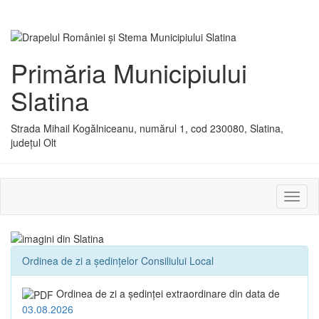
Primăria Municipiului
Slatina
Strada Mihail Kogălniceanu, numărul 1, cod 230080, Slatina,
județul Olt
Activ
sau
dezac
meniu
Ordinea de zi a ședințelor Consiliului Local
Ordinea de zi a şedinţei extraordinare din data de
03.08.2026