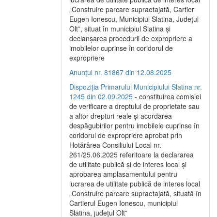
„Construire parcare supraetajată, Cartier
Eugen Ionescu, Municipiul Slatina, Județul
Olt”, situat în municipiul Slatina și
declanșarea procedurii de expropriere a
imobilelor cuprinse în coridorul de
expropriere
Anunțul nr. 81867 din 12.08.2025
Dispoziția Primarului Municipiului Slatina nr.
1245 din 02.09.2025
- constituirea comisiei
de verificare a dreptului de proprietate sau
a altor drepturi reale și acordarea
despăgubirilor pentru imobilele cuprinse în
coridorul de expropriere aprobat prin
Hotărârea Consiliului Local nr.
261/25.06.2025 referitoare la declararea
de utilitate publică și de interes local și
aprobarea amplasamentului pentru
lucrarea de utilitate publică de interes local
„Construire parcare supraetajată, situată în
Cartierul Eugen Ionescu, municipiul
Slatina, județul Olt”