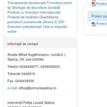
Transparenţa decizională
Formulare cereri
Proiec
tip
Strategia de dezvoltare durabilă
Proiecte cu finanţare internaţională
Proiect su
Proiecte de hotărâre
Deschiderea
procedurii succesorale (Anexa 2)
DDI -
Proiec
Executori judecătorești
Taxe şi impozite
online
Informaţii de contact
Strada Mihail Kogălniceanu, numărul 1,
Slatina, Olt, cod 230080
Telefon 0249439377, 0249439233
Telverde 0349919
Fax: 0249439336
e-mail:
office@primariaslatina.ro
Intervenții Poliția Locală Slatina