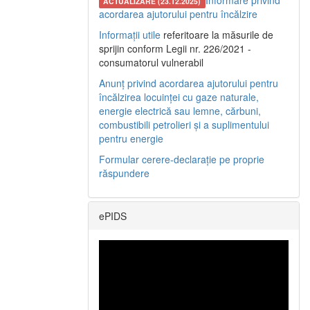
Informare privind
ACTUALIZARE (23.12.2025)
acordarea ajutorului pentru încălzire
Informații utile
referitoare la măsurile de
sprijin conform Legii nr. 226/2021 -
consumatorul vulnerabil
Anunț privind acordarea ajutorului pentru
încălzirea locuinței cu gaze naturale,
energie electrică sau lemne, cărbuni,
combustibili petrolieri și a suplimentului
pentru energie
Formular cerere-declarație pe proprie
răspundere
ePIDS