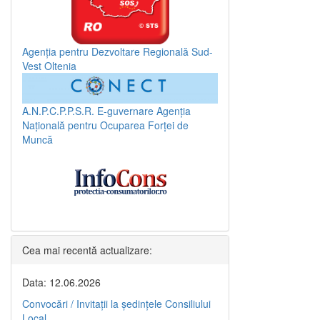
Agenția pentru Dezvoltare Regională Sud-
Vest Oltenia
A.N.P.C.P.P.S.R.
E-guvernare
Agenția
Națională pentru Ocuparea Forței de
Muncă
Cea mai recentă actualizare:
Data: 12.06.2026
Convocări / Invitaţii la şedinţele Consiliului
Local