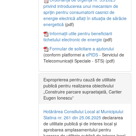
privind introducerea unui mecanism de
sprijin pentru consumatorii casnici de
energie electrică aflați în situația de sărăcie
energetică
(pdf)
Informații utile pentru beneficiarii
tichetului electronic de energie
(pdf)
Formular de solicitare a ajutorului
(conform platformei a
ePIDS
- Serviciul de
Telecomunicații Speciale - STS) (pdf)
Exproprierea pentru cauză de utilitate
publică pentru realizarea obiectivului
„Construire parcare supraetajată, Cartier
Eugen Ionescu”
Hotărârea Consiliului Local al Municipiului
Slatina nr. 261 din 25.06.2025
declararea
de utilitate publică și de interes local și
aprobarea amplasamentului pentru
lucrarea de utilitate publică de interes local