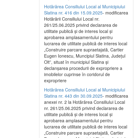
Hotărârea Consiliului Local al Municipiului
Slatina nr. 416 din 15.09.2025
- modificarea
Hotărârii Consiliului Local nr.
261/25.06.2025 privind declararea de
utilitate publică și de interes local și
aprobarea amplasamentului pentru
lucrarea de utilitate publică de interes local
„Construire parcare supraetajată, Cartier
Eugen Ionescu, Muncipiul Slatina, Județul
Olt”, situat în municipiul Slatina și
declanșarea procedurii de expropriere a
imobilelor cuprinse în coridorul de
expropriere
Hotărârea Consiliului Local al Municipiului
Slatina nr. 443 din 30.09.2025
- modificarea
anexei nr. 2 la Hotărârea Consiliului Local
nr. 261/25.06.2025 privind declararea de
utilitate publică şi de interes local şi
aprobarea amplasamentului pentru
lucrarea de utilitate publică de interes local
„Construire parcare supraetajată, Cartier