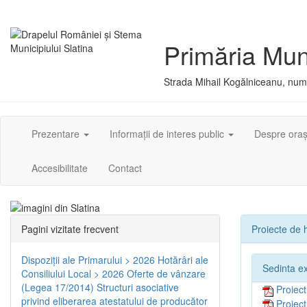
Primăria Muni
Strada Mihail Kogălniceanu, numă
Prezentare
Informații de interes public
Despre ora
Accesibilitate
Contact
Pagini vizitate frecvent
Proiecte de h
Dispoziţii ale Primarului > 2026
Hotărâri ale
Sedinta e
Consiliului Local > 2026
Oferte de vânzare
(Legea 17/2014)
Structuri asociative
Proiec
privind eliberarea atestatului de producător
Proiec