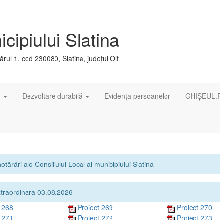
cipiului Slatina
rul 1, cod 230080, Slatina, județul Olt
ș
Dezvoltare durabilă
Evidența persoanelor
GHIȘEUL.
otărâri ale Consiliului Local al municipiului Slatina
xtraordinara 03.08.2026
t 268
Proiect 269
Proiect 270
t 271
Proiect 272
Proiect 273