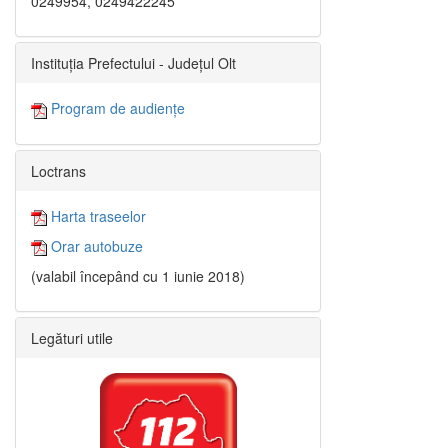
0249954, 0249422245
Instituția Prefectului - Județul Olt
Program de audiențe
Loctrans
Harta traseelor
Orar autobuze
(valabil începând cu 1 iunie 2018)
Legături utile