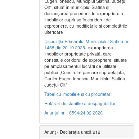
Eugen Ionescu, Muncipiul Slatina, Judeţul
Olt”, situat în municipiul Slatina şi
declanşarea procedurii de expropriere a
imobilelor cuprinse în coridorul de
expropriere, cu modificările şi completările
ulterioare
Dispoziția Primarului Municipiului Slatina nr.
1458 din 20.10.2025
- exproprierea
imobilelor proprietate privată, care
constituie coridorul de expropriere, situate
pe amplasamentul lucrării de utilitate
publică „Construire parcare supraetajată,
Cartier Eugen Ionescu, Municipiul Slatina,
Județul Olt”
Tabel cu imobilele și cu proprietarii
Hotărâri de stabilire a despăgubirilor
Anunțul nr. 18594/24.02.2026
Anunț - Declarația unică 212