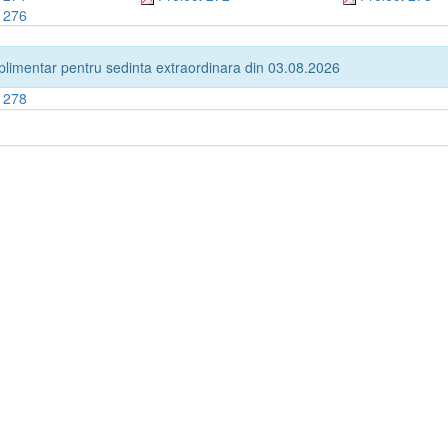
t 276
plimentar pentru sedinta extraordinara din 03.08.2026
t 278