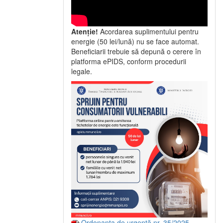
Atenție!
Acordarea suplimentului pentru
energie (50 lei/lună) nu se face automat.
Beneficiarii trebuie să depună o cerere în
platforma ePIDS, conform procedurii
legale.
Ordonanța de urgență nr. 35/2025