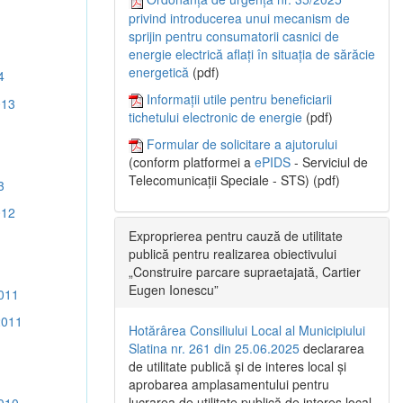
privind introducerea unui mecanism de
sprijin pentru consumatorii casnici de
energie electrică aflați în situația de sărăcie
energetică
(pdf)
4
Informații utile pentru beneficiarii
013
tichetului electronic de energie
(pdf)
Formular de solicitare a ajutorului
(conform platformei a
ePIDS
- Serviciul de
Telecomunicații Speciale - STS) (pdf)
3
012
Exproprierea pentru cauză de utilitate
publică pentru realizarea obiectivului
„Construire parcare supraetajată, Cartier
Eugen Ionescu”
011
2011
Hotărârea Consiliului Local al Municipiului
Slatina nr. 261 din 25.06.2025
declararea
de utilitate publică și de interes local și
aprobarea amplasamentului pentru
lucrarea de utilitate publică de interes local