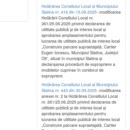
Hotărârea Consiliului Local al Municipiului
Slatina nr. 416 din 15.09.2025
- modificarea
Hotărârii Consiliului Local nr.
261/25.06.2025 privind declararea de
utilitate publică și de interes local și
aprobarea amplasamentului pentru
lucrarea de utilitate publică de interes local
„Construire parcare supraetajată, Cartier
Eugen Ionescu, Muncipiul Slatina, Județul
Olt”, situat în municipiul Slatina și
declanșarea procedurii de expropriere a
imobilelor cuprinse în coridorul de
expropriere
Hotărârea Consiliului Local al Municipiului
Slatina nr. 443 din 30.09.2025
- modificarea
anexei nr. 2 la Hotărârea Consiliului Local
nr. 261/25.06.2025 privind declararea de
utilitate publică şi de interes local şi
aprobarea amplasamentului pentru
lucrarea de utilitate publică de interes local
„Construire parcare supraetajată, Cartier