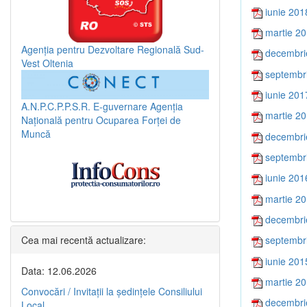
iunie 201
martie 2
Agenția pentru Dezvoltare Regională Sud-
decembri
Vest Oltenia
septembr
iunie 201
A.N.P.C.P.P.S.R.
E-guvernare
Agenția
martie 2
Națională pentru Ocuparea Forței de
Muncă
decembri
septembr
iunie 201
martie 2
decembri
Cea mai recentă actualizare:
septembr
iunie 201
Data: 12.06.2026
martie 2
Convocări / Invitaţii la şedinţele Consiliului
decembri
Local