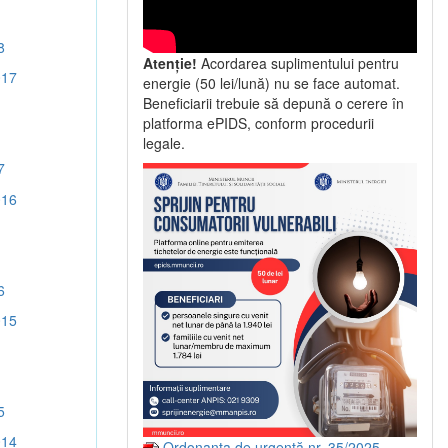
8
Atenție!
Acordarea suplimentului pentru
017
energie (50 lei/lună) nu se face automat.
Beneficiarii trebuie să depună o cerere în
platforma ePIDS, conform procedurii
legale.
7
016
6
015
5
014
Ordonanța de urgență nr. 35/2025