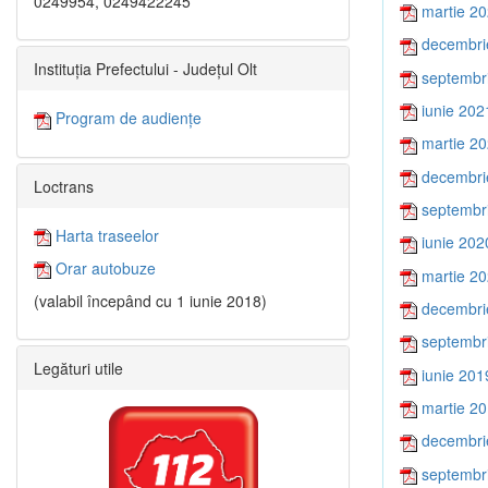
0249954, 0249422245
martie 2
decembri
Instituția Prefectului - Județul Olt
septembr
iunie 202
Program de audiențe
martie 2
decembri
Loctrans
septembr
Harta traseelor
iunie 202
Orar autobuze
martie 2
(valabil începând cu 1 iunie 2018)
decembri
septembr
Legături utile
iunie 201
martie 2
decembri
septembr