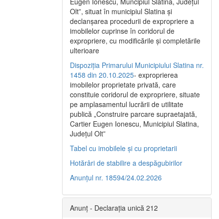
Eugen Ionescu, Muncipiul Slatina, Judeţul
Olt”, situat în municipiul Slatina şi
declanşarea procedurii de expropriere a
imobilelor cuprinse în coridorul de
expropriere, cu modificările şi completările
ulterioare
Dispoziția Primarului Municipiului Slatina nr.
1458 din 20.10.2025
- exproprierea
imobilelor proprietate privată, care
constituie coridorul de expropriere, situate
pe amplasamentul lucrării de utilitate
publică „Construire parcare supraetajată,
Cartier Eugen Ionescu, Municipiul Slatina,
Județul Olt”
Tabel cu imobilele și cu proprietarii
Hotărâri de stabilire a despăgubirilor
Anunțul nr. 18594/24.02.2026
Anunț - Declarația unică 212