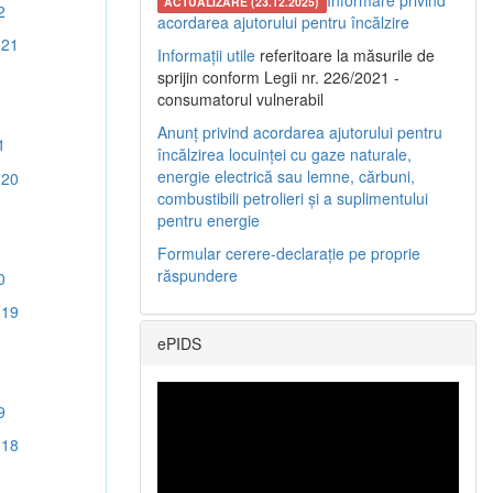
Informare privind
ACTUALIZARE (23.12.2025)
2
acordarea ajutorului pentru încălzire
021
Informații utile
referitoare la măsurile de
sprijin conform Legii nr. 226/2021 -
consumatorul vulnerabil
Anunț privind acordarea ajutorului pentru
1
încălzirea locuinței cu gaze naturale,
energie electrică sau lemne, cărbuni,
020
combustibili petrolieri și a suplimentului
pentru energie
Formular cerere-declarație pe proprie
răspundere
0
019
ePIDS
9
018