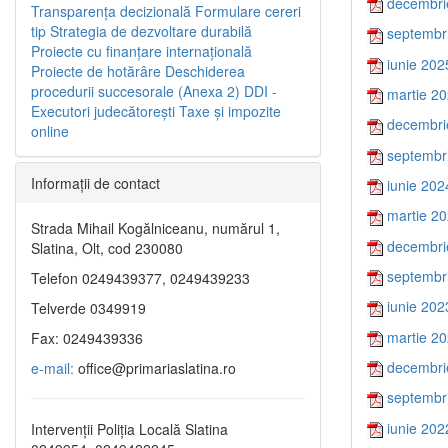
decembri
Transparenţa decizională
Formulare cereri
tip
Strategia de dezvoltare durabilă
septembr
Proiecte cu finanţare internaţională
iunie 202
Proiecte de hotărâre
Deschiderea
procedurii succesorale (Anexa 2)
DDI -
martie 2
Executori judecătorești
Taxe şi impozite
decembri
online
septembr
Informaţii de contact
iunie 202
martie 2
Strada Mihail Kogălniceanu, numărul 1,
decembri
Slatina, Olt, cod 230080
septembr
Telefon 0249439377, 0249439233
iunie 202
Telverde 0349919
martie 2
Fax: 0249439336
decembri
e-mail:
office@primariaslatina.ro
septembr
iunie 202
Intervenții Poliția Locală Slatina