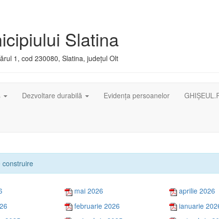
cipiului Slatina
rul 1, cod 230080, Slatina, județul Olt
ș
Dezvoltare durabilă
Evidența persoanelor
GHIȘEUL.
e construire
6
mai 2026
aprilie 2026
026
februarie 2026
ianuarie 202