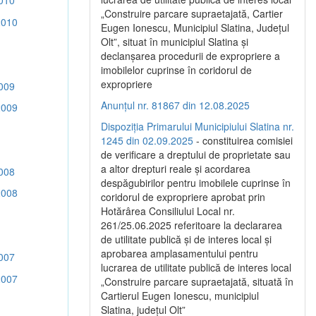
010
„Construire parcare supraetajată, Cartier
2010
Eugen Ionescu, Municipiul Slatina, Județul
Olt”, situat în municipiul Slatina și
declanșarea procedurii de expropriere a
imobilelor cuprinse în coridorul de
expropriere
009
Anunțul nr. 81867 din 12.08.2025
2009
Dispoziția Primarului Municipiului Slatina nr.
1245 din 02.09.2025
- constituirea comisiei
de verificare a dreptului de proprietate sau
a altor drepturi reale și acordarea
008
despăgubirilor pentru imobilele cuprinse în
2008
coridorul de expropriere aprobat prin
Hotărârea Consiliului Local nr.
261/25.06.2025 referitoare la declararea
de utilitate publică și de interes local și
aprobarea amplasamentului pentru
007
lucrarea de utilitate publică de interes local
2007
„Construire parcare supraetajată, situată în
Cartierul Eugen Ionescu, municipiul
Slatina, județul Olt”