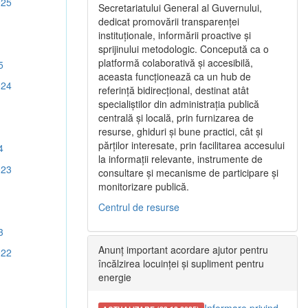
025
Secretariatului General al Guvernului,
dedicat promovării transparenței
instituționale, informării proactive și
sprijinului metodologic. Concepută ca o
platformă colaborativă și accesibilă,
5
aceasta funcționează ca un hub de
024
referință bidirecțional, destinat atât
specialiștilor din administrația publică
centrală și locală, prin furnizarea de
resurse, ghiduri și bune practici, cât și
părților interesate, prin facilitarea accesului
4
la informații relevante, instrumente de
023
consultare și mecanisme de participare și
monitorizare publică.
Centrul de resurse
3
Anunț important acordare ajutor pentru
022
încălzirea locuinței și supliment pentru
energie