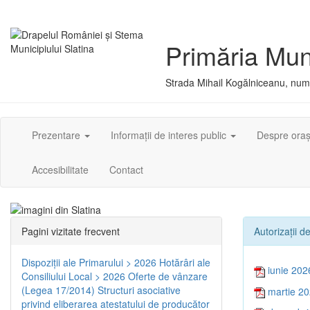
Primăria Muni
Strada Mihail Kogălniceanu, numă
Prezentare
Informații de interes public
Despre ora
Accesibilitate
Contact
Pagini vizitate frecvent
Autorizaţii d
Dispoziţii ale Primarului > 2026
Hotărâri ale
iunie 202
Consiliului Local > 2026
Oferte de vânzare
(Legea 17/2014)
Structuri asociative
martie 2
privind eliberarea atestatului de producător