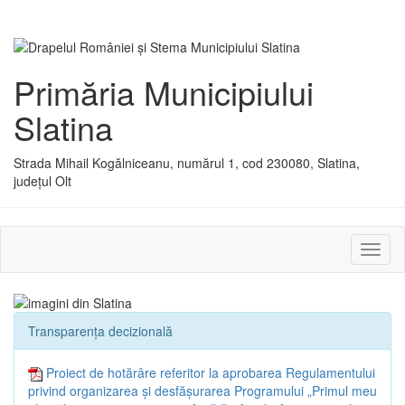
Primăria Municipiului
Slatina
Strada Mihail Kogălniceanu, numărul 1, cod 230080, Slatina,
județul Olt
Activ
sau
dezac
meniu
Transparența decizională
Proiect de hotărâre referitor la aprobarea Regulamentului
privind organizarea și desfășurarea Programului „Primul meu