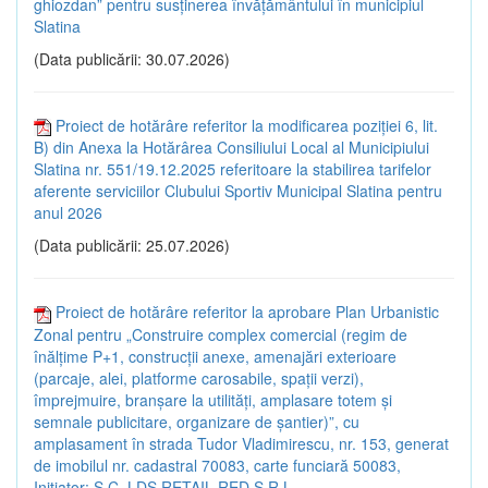
ghiozdan” pentru susținerea învățământului în municipiul
Slatina
(Data publicării: 30.07.2026)
Proiect de hotărâre referitor la modificarea poziției 6, lit.
B) din Anexa la Hotărârea Consiliului Local al Municipiului
Slatina nr. 551/19.12.2025 referitoare la stabilirea tarifelor
aferente serviciilor Clubului Sportiv Municipal Slatina pentru
anul 2026
(Data publicării: 25.07.2026)
Proiect de hotărâre referitor la aprobare Plan Urbanistic
Zonal pentru „Construire complex comercial (regim de
înălțime P+1, construcții anexe, amenajări exterioare
(parcaje, alei, platforme carosabile, spații verzi),
împrejmuire, branșare la utilități, amplasare totem și
semnale publicitare, organizare de șantier)”, cu
amplasament în strada Tudor Vladimirescu, nr. 153, generat
de imobilul nr. cadastral 70083, carte funciară 50083,
Inițiator: S.C. LDS RETAIL RED S.R.L.