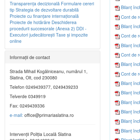
Transparenţa decizională
Formulare cereri
Bilanţ în
tip
Strategia de dezvoltare durabilă
Proiecte cu finanţare internaţională
Cont de r
Proiecte de hotărâre
Deschiderea
Bilanţ în
procedurii succesorale (Anexa 2)
DDI -
Executori judecătorești
Taxe şi impozite
Cont de r
online
Bilanţ în
Cont de r
Informaţii de contact
Bilanţ în
Strada Mihail Kogălniceanu, numărul 1,
Cont de r
Slatina, Olt, cod 230080
Bilanţ în
Telefon 0249439377, 0249439233
Bilanţ în
Telverde 0349919
Bilanţ în
Fax: 0249439336
Bilanţ în
e-mail:
office@primariaslatina.ro
Bilanţ în
Bilanţ în
Intervenții Poliția Locală Slatina
Bilanţ în