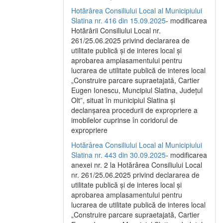
Hotărârea Consiliului Local al Municipiului
Slatina nr. 416 din 15.09.2025
- modificarea
Hotărârii Consiliului Local nr.
261/25.06.2025 privind declararea de
utilitate publică și de interes local și
aprobarea amplasamentului pentru
lucrarea de utilitate publică de interes local
„Construire parcare supraetajată, Cartier
Eugen Ionescu, Muncipiul Slatina, Județul
Olt”, situat în municipiul Slatina și
declanșarea procedurii de expropriere a
imobilelor cuprinse în coridorul de
expropriere
Hotărârea Consiliului Local al Municipiului
Slatina nr. 443 din 30.09.2025
- modificarea
anexei nr. 2 la Hotărârea Consiliului Local
nr. 261/25.06.2025 privind declararea de
utilitate publică şi de interes local şi
aprobarea amplasamentului pentru
lucrarea de utilitate publică de interes local
„Construire parcare supraetajată, Cartier