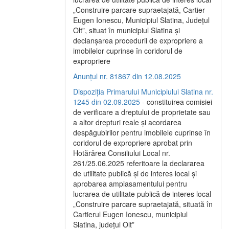
„Construire parcare supraetajată, Cartier
Eugen Ionescu, Municipiul Slatina, Județul
Olt”, situat în municipiul Slatina și
declanșarea procedurii de expropriere a
imobilelor cuprinse în coridorul de
expropriere
Anunțul nr. 81867 din 12.08.2025
Dispoziția Primarului Municipiului Slatina nr.
1245 din 02.09.2025
- constituirea comisiei
de verificare a dreptului de proprietate sau
a altor drepturi reale și acordarea
despăgubirilor pentru imobilele cuprinse în
coridorul de expropriere aprobat prin
Hotărârea Consiliului Local nr.
261/25.06.2025 referitoare la declararea
de utilitate publică și de interes local și
aprobarea amplasamentului pentru
lucrarea de utilitate publică de interes local
„Construire parcare supraetajată, situată în
Cartierul Eugen Ionescu, municipiul
Slatina, județul Olt”