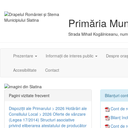
Primăria Muni
Strada Mihail Kogălniceanu, numă
Prezentare
Informații de interes public
Despre ora
Accesibilitate
Contact
Pagini vizitate frecvent
Bilanțuri con
Dispoziţii ale Primarului > 2026
Hotărâri ale
Cont de r
Consiliului Local > 2026
Oferte de vânzare
Bilanţ în
(Legea 17/2014)
Structuri asociative
privind eliberarea atestatului de producător
Cont de r