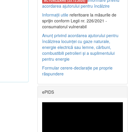
Informare privind
ACTUALIZARE (23.12.2025)
acordarea ajutorului pentru încălzire
Informații utile
referitoare la măsurile de
sprijin conform Legii nr. 226/2021 -
consumatorul vulnerabil
Anunț privind acordarea ajutorului pentru
încălzirea locuinței cu gaze naturale,
energie electrică sau lemne, cărbuni,
combustibili petrolieri și a suplimentului
pentru energie
Formular cerere-declarație pe proprie
răspundere
ePIDS