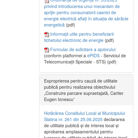
privind introducerea unui mecanism de
sprijin pentru consumatorii casnici de
energie electrică aflați în situația de sărăcie
energetică
(pdf)
Informații utile pentru beneficiarii
tichetului electronic de energie
(pdf)
Formular de solicitare a ajutorului
(conform platformei a
ePIDS
- Serviciul de
Telecomunicații Speciale - STS) (pdf)
Exproprierea pentru cauză de utilitate
publică pentru realizarea obiectivului
„Construire parcare supraetajată, Cartier
Eugen Ionescu”
Hotărârea Consiliului Local al Municipiului
Slatina nr. 261 din 25.06.2025
declararea
de utilitate publică și de interes local și
aprobarea amplasamentului pentru
lucrarea de utilitate publică de interes local