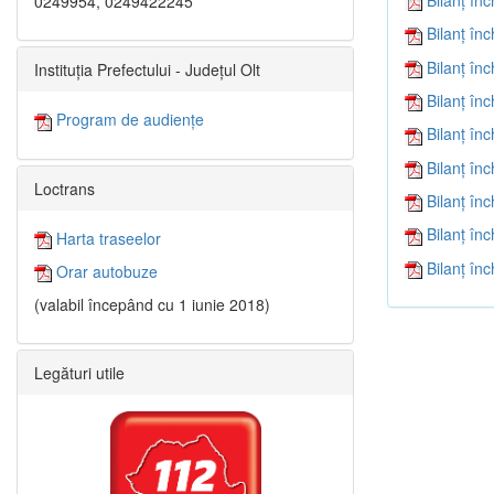
0249954, 0249422245
Bilanţ în
Bilanţ în
Instituția Prefectului - Județul Olt
Bilanţ în
Program de audiențe
Bilanţ în
Bilanţ în
Loctrans
Bilanţ în
Bilanţ în
Harta traseelor
Bilanţ în
Orar autobuze
(valabil începând cu 1 iunie 2018)
Legături utile