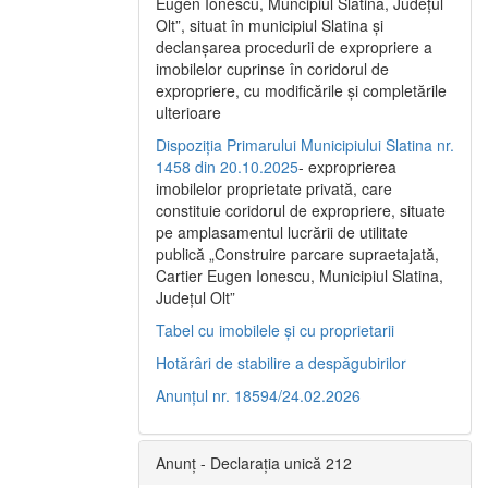
Eugen Ionescu, Muncipiul Slatina, Judeţul
Olt”, situat în municipiul Slatina şi
declanşarea procedurii de expropriere a
imobilelor cuprinse în coridorul de
expropriere, cu modificările şi completările
ulterioare
Dispoziția Primarului Municipiului Slatina nr.
1458 din 20.10.2025
- exproprierea
imobilelor proprietate privată, care
constituie coridorul de expropriere, situate
pe amplasamentul lucrării de utilitate
publică „Construire parcare supraetajată,
Cartier Eugen Ionescu, Municipiul Slatina,
Județul Olt”
Tabel cu imobilele și cu proprietarii
Hotărâri de stabilire a despăgubirilor
Anunțul nr. 18594/24.02.2026
Anunț - Declarația unică 212