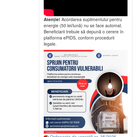
Atenție!
Acordarea suplimentului pentru
energie (50 lei/lună) nu se face automat.
Beneficiarii trebuie să depună o cerere în
platforma ePIDS, conform procedurii
legale.
Ordonanța de urgență nr. 35/2025