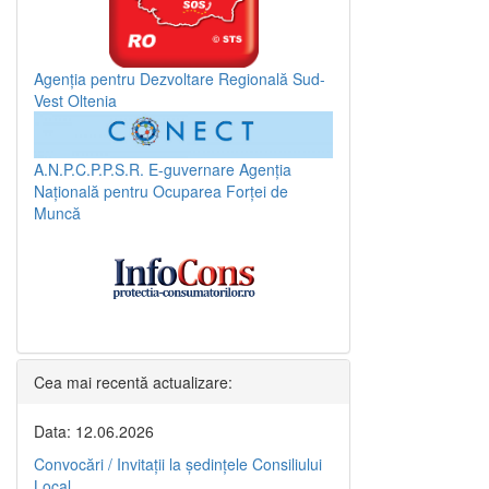
Agenția pentru Dezvoltare Regională Sud-
Vest Oltenia
A.N.P.C.P.P.S.R.
E-guvernare
Agenția
Națională pentru Ocuparea Forței de
Muncă
Cea mai recentă actualizare:
Data: 12.06.2026
Convocări / Invitaţii la şedinţele Consiliului
Local